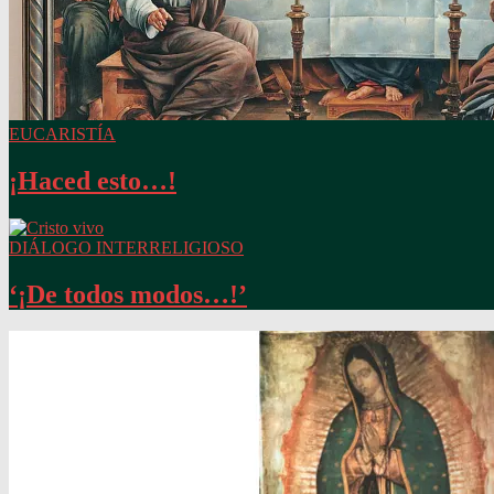
EUCARISTÍA
¡Haced esto…!
DIÁLOGO INTERRELIGIOSO
‘¡De todos modos…!’