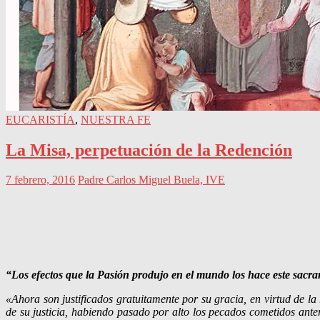
EUCARISTÍA
,
NUESTRA FE
La Misa, perpetuación de la Redención
7 febrero, 2016
Padre Carlos Miguel Buela, IVE
“Los efectos que la Pasión produjo en el mundo los hace este sacr
«Ahora son justificados gratuitamente por su gracia, en virtud de l
de su justicia, habiendo pasado por alto los pecados cometidos anter