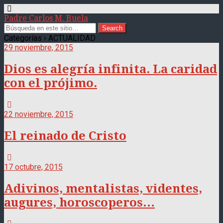
Padre Carlos M. Buela
Categorías ›
ACTUALIDAD
29 noviembre, 2015
Dios es alegría infinita. La caridad
con el prójimo.
22 noviembre, 2015
El reinado de Cristo
17 octubre, 2015
Adivinos, mentalistas, videntes,
augures, horoscoperos…