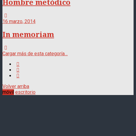
Hombre metódico
16 marzo, 2014
In memoriam
Cargar más de esta categoría…
Volver arriba
móvil
escritorio