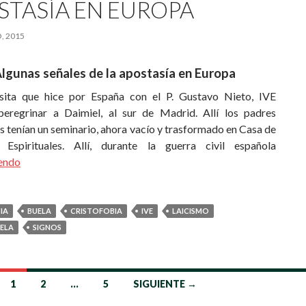
STASÍA EN EUROPA
, 2015
lgunas señales de la apostasía en Europa
sita que hice por España con el P. Gustavo Nieto, IVE
eregrinar a Daimiel, al sur de Madrid. Allí los padres
s tenían un seminario, ahora vacío y trasformado en Casa de
s Espirituales. Allí, durante la guerra civil española
yendo
IA
BUELA
CRISTOFOBIA
IVE
LAICISMO
UELA
SIGNOS
1
2
…
5
SIGUIENTE →