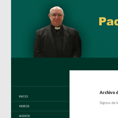
Buscar
Padre Carlos Miguel Buela, IVE
Página oficial del Padre Carlos
Buela, IVE
Archivo 
INICIO
Signos de 
VIDEOS
AUDIOS