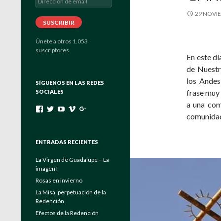
de
29 NOVIE
email
SUSCRIBIR
Únete a otros 1.053
suscriptores
En este dí
de Nuestr
los Andes
SÍGUENOS EN LAS REDES
frase muy 
SOCIALES
a una com
Ver
Ver
Ver
Ver
Ver
comunida
perfil
perfil
perfil
perfil
perfil
de
de
de
de
de
padrebuela
Verbo_Encarnado
UC4EayOVcE8_Eya6keuGFrAg
channels/840557
103464204175546131222
en
en
en
en
en
ENTRADAS RECIENTES
Facebook
Twitter
YouTube
Vimeo
Google+
La Virgen de Guadalupe – La
imagen I
Rosas en invierno
La Misa, perpetuación de la
Redención
Efectos de la Redención