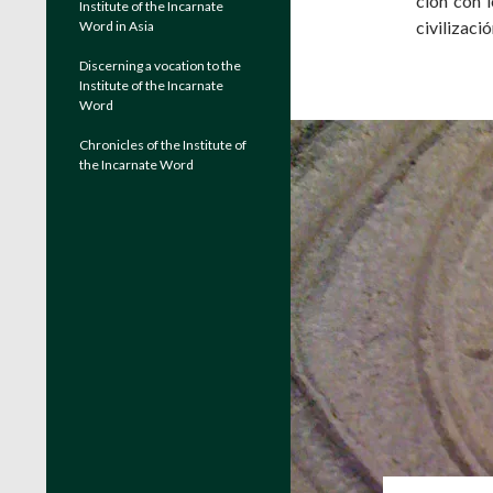
ción con l
Institute of the Incarnate
civilizaci
Word in Asia
Discerning a vocation to the
Institute of the Incarnate
Word
Chronicles of the Institute of
the Incarnate Word