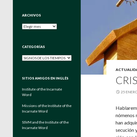
ARCHIVOS
Archivos
CATEGORÍAS
Categorías
ACTUALID
CRI
SITIOS AMIGOS EN INGLÉS
Institute of the Incarnate
25 ENERO
Word
Missions of the Institute of the
Hablaremo
Incarnate Word
nómenos r
han adquir
SSVM and the Institute of the
Incarnate Word
secución y