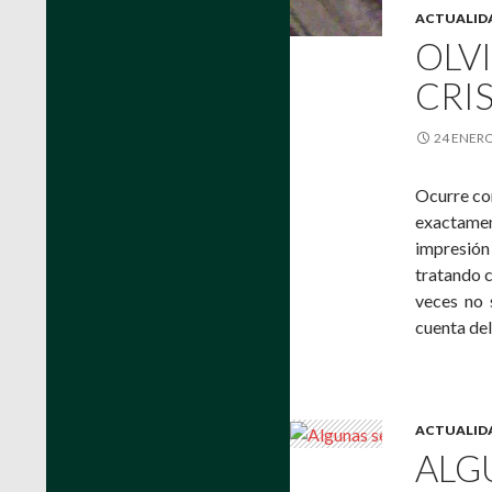
ACTUALID
OLVI
CRI
24 ENERO
Ocurre con
exactame
impresión
tratando c
veces no 
cuenta de
ACTUALID
ALG