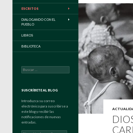
ESCRITOS
DIALOGANDO CON EL
PUEBLO
LIBROS
BIBLIOTECA
Buscar:
SUSCRÍBETE AL BLOG
Introduzca su correo
electrónico para suscribirse a
ACTUALID
este blog y recibir las
DIOS
notificaciones de nuevas
entradas.
CAR
Dirección