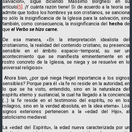
salvación», sigue diciendo Massimo Borghesi en su
artículo
[5]
. ¡Y cuánta razón tiene! Si de acuerdo a la teoría se
admite que todos los hombres ya son cristianos, se sanciona
no sólo la insignificancia de la Iglesia para la salvación, sino
también, como consecuencia, la insignificancia del
hecho
de
que
el Verbo se hizo carne.
De esa manera, «En la interpretación idealista del
cristianismo, la realidad del contenido cristiano, su presencia
sensible en el ámbito espacio–temporal, su ser un
acontecimiento que se manifiesta eminentemente en el
rostro concreto de la Iglesia, se niega y se resuelve en lo
universal religioso».
Ahora bien, ¿por qué niega Hegel importancia a los signos
sensibles? Porque para él «la fe no reside en la autoridad, en
lo que se ha visto, entendido, sino en la naturaleza del
espíritu eterno y sustancial, la cual ha llegado a la conciencia
(…) la fe reside en el testimonio del espíritu, no en los
milagros, sino en la verdad absoluta, en la idea eterna». Los
signos exteriores pertenecen a la «edad del Hijo», al
catolicismo medieval.
La «edad del Espíritu», la edad nueva caracterizada por un