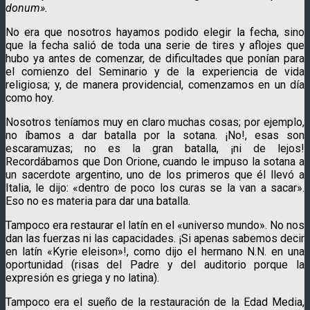
donum».
No era que nosotros hayamos podido elegir la fecha, sino
que la fecha salió de toda una serie de tires y aflojes que
hubo ya antes de comenzar, de dificultades que ponían para
el comienzo del Seminario y de la experiencia de vida
religiosa; y, de manera providencial, comenzamos en un día
como hoy.
Nosotros teníamos muy en claro muchas cosas; por ejemplo,
no íbamos a dar batalla por la sotana. ¡No!, esas son
escaramuzas; no es la gran batalla, ¡ni de lejos!
Recordábamos que Don Orione, cuando le impuso la sotana a
un sacerdote argentino, uno de los primeros que él llevó a
Italia, le dijo: «dentro de poco los curas se la van a sacar».
Eso no es materia para dar una batalla.
Tampoco era restaurar el latín en el «universo mundo». No nos
dan las fuerzas ni las capacidades. ¡Si apenas sabemos decir
en latín «Kyrie eleison»!, como dijo el hermano N.N. en una
oportunidad (risas del Padre y del auditorio porque la
expresión es griega y no latina).
Tampoco era el sueño de la restauración de la Edad Media,