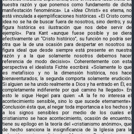
nuestra razón y que ponemos como fundamento de dicha
manifestación fenoménica». La «
Idea Christi»
es eterna, no
está vinculada a ejemplificaciones históricas. «El Cristo como
idea no se ha de buscar fuera de nosotros, sino dentro; y su
figura histórica es ilustración que nos debe servir de
ejemplo«. Para Kant «aunque fuese posible y se diera
efectivamente un “Cristo histórico”, su función no podría ser
otra que la de una ocasión para despertar en nosotros su
figura ideal que desde siempre está presente en nuestra
razón y a la que solamente nosotros debemos hacer
referencia de modo decisivo». Coherentemente con esta
perspectiva el idealista Fichte escribirá: «Solamente lo que
es metafísico y no la dimensión histórica, nos hace
bienaventurados; la segunda comporta solamente erudición.
Si alguien se ha unido realmente a Dios y ha entrado en Él, es
completamente indiferente por qué camino ha llegado». En
esto le sigue Hegel para quien: «A la fe no interesa el
acontecimiento sensible
,
sino lo que sucede eternamente».
Conclusión ésta que, al negar toda importancia a los hechos y
a los signos sensibles por medio de los cuales el
cristianismo se hace acontecimiento, ocasión de encuentro,
tiene su epílogo en la teoría del «cristianismo anónimo», que
de hecho sanciona la insignificancia de la Iglesia para la