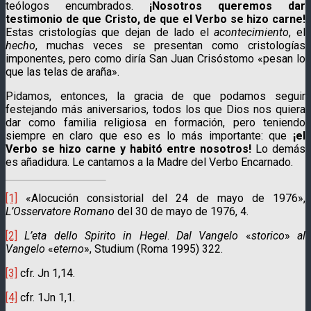
teólogos encumbrados.
¡Nosotros queremos dar
testimonio de que Cristo, de que el Verbo se hizo carne!
Estas cristologías que dejan de lado el
acontecimiento
, el
hecho
, muchas veces se presentan como cristologías
imponentes, pero como diría San Juan Crisóstomo «pesan lo
que las telas de araña».
Pidamos, entonces, la gracia de que podamos seguir
festejando más aniversarios, todos los que Dios nos quiera
dar como familia religiosa en formación, pero teniendo
siempre en claro que eso es lo más importante: que
¡el
Verbo se hizo carne y habitó entre nosotros!
Lo demás
es añadidura. Le cantamos a la Madre del Verbo Encarnado.
[1]
«Alocución consistorial del 24 de mayo de 1976»,
L’Osservatore Romano
del 30 de mayo de 1976, 4.
[2]
L’eta dello Spirito in Hegel
.
Dal Vangelo
«
storico
»
al
Vangelo
«
eterno
», Studium (Roma 1995) 322.
[3]
cfr. Jn 1,14.
[4]
cfr. 1Jn 1,1.