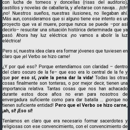
con lucha de torneos y doncellas (risas del auditorio),
castillos y novelas de caballería, y afeitarse con navaja… ¡tch!
¡no! Nuestros sueños, nuestras ilusiones, no llegaban ahí.
Más aun, consideramos que si alguno tiene ese intento es un
proyecto que va al muere, porque nunca se puede –por así
decirlo– resucitar una situación histórica determinada que ya
pasó. Ahora hay luz eléctrica: ¡no vamos a abolir la luz
eléctrica!
Pero sí, nuestra idea clara era formar jóvenes que tuviesen en
claro que ¡el Verbo se hizo carne!
¿Y por qué eso? Porque entendíamos con claridad – dentro
del claro oscuro de la fe– que eso era lo central de la fe y
que
por eso sí, ¡vale la pena dar la vida!
Todas las otras
cosas finalmente son tonteras, o por mejor decir, tienen una
importancia relativa. Tantas cosas que nos han achacado
durante estos doce años no eran para nosotros de
envergadura suficiente como para dar batalla … ¡porque no
tienen suficiente entidad!
Pero que el Verbo se hizo carne,
¡ah, sí! ¡Eso sí!
Teníamos en claro que era necesario formar sacerdotes y
religiosas con ese convencimiento, con el convencimiento de