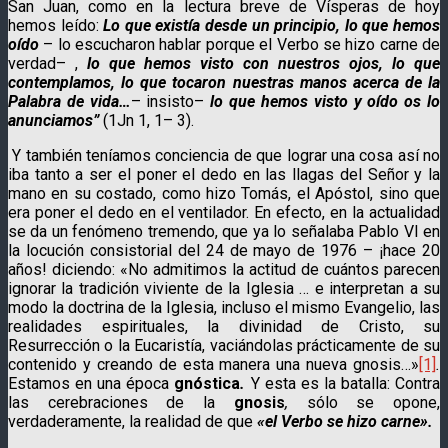
San Juan, como en la lectura breve de Vísperas de hoy
hemos leído:
Lo que existía desde un principio, lo que hemos
oído
– lo escucharon hablar porque el Verbo se hizo carne de
verdad– ,
lo que hemos visto con nuestros ojos, lo que
contemplamos, lo que tocaron nuestras manos acerca de la
Palabra de vida…
– insisto–
lo que hemos visto y oído os lo
anunciamos”
(1Jn 1, 1– 3).
Y también teníamos conciencia de que lograr una cosa así no
iba tanto a ser el poner el dedo en las llagas del Señor y la
mano en su costado, como hizo Tomás, el Apóstol, sino que
era poner el dedo en el ventilador. En efecto, en la actualidad
se da un fenómeno tremendo, que ya lo señalaba Pablo VI en
la locución consistorial del 24 de mayo de 1976 – ¡hace 20
años! diciendo: «No admitimos la actitud de cuántos parecen
ignorar la tradición viviente de la Iglesia … e interpretan a su
modo la doctrina de la Iglesia, incluso el mismo Evangelio, las
realidades espirituales, la divinidad de Cristo, su
Resurrección o la Eucaristía, vaciándolas prácticamente de su
contenido y creando de esta manera una nueva gnosis…»
[1]
.
Estamos en una época
gnóstica
.
Y esta es la batalla: Contra
las cerebraciones de la
gnosis
,
sólo se opone,
verdaderamente, la realidad de que
«el Verbo se hizo carne».