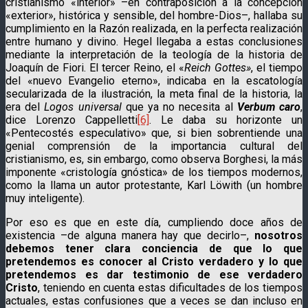
cristianismo «interior» –en contraposición a la concepción
«exterior», histórica y sensible, del hombre-Dios–, hallaba su
cumplimiento en la Razón realizada, en la perfecta realización
entre humano y divino. Hegel llegaba a estas conclusiones
mediante la interpretación de la teología de la historia de
Joaquín de Fiori. El tercer Reino, el «
Reich Gottes»
, el tiempo
del «nuevo Evangelio eterno», indicaba en la escatología
secularizada de la ilustración, la meta final de la historia, la
era del
Logos universal
que ya no necesita al
Verbum caro
,
dice Lorenzo Cappelletti
[6]
. Le daba su horizonte un
«Pentecostés especulativo» que, si bien sobrentiende una
genial comprensión de la importancia cultural del
cristianismo, es, sin embargo, como observa Borghesi, la más
imponente «cristología gnóstica» de los tiempos modernos,
como la llama un autor protestante, Karl Löwith (un hombre
muy inteligente).
Por eso es que en este día, cumpliendo doce años de
existencia –de alguna manera hay que decirlo–,
nosotros
debemos tener clara conciencia de que lo que
pretendemos es conocer al Cristo verdadero y lo que
pretendemos es dar testimonio de ese verdadero
Cristo
, teniendo en cuenta estas dificultades de los tiempos
actuales, estas confusiones que a veces se dan incluso en