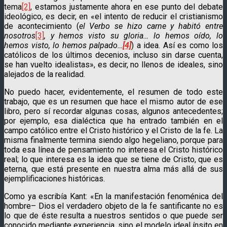
tema
[2]
, estamos justamente ahora en ese punto del debate
ideológico, es decir, en «el intento de reducir el cristianismo
de acontecimiento (
el Verbo se hizo carne y habitó entre
nosotros
[3]
, y hemos visto su gloria… lo hemos oído, lo
hemos visto, lo hemos palpado…
[4]
) a idea. Así es como los
católicos de los últimos decenios, incluso sin darse cuenta,
se han vuelto idealistas», es decir, no llenos de ideales, sino
alejados de la realidad.
No puedo hacer, evidentemente, el resumen de todo este
trabajo, que es un resumen que hace el mismo autor de ese
libro, pero sí recordar algunas cosas, algunos antecedentes;
por ejemplo, esa dialéctica que ha entrado también en el
campo católico entre el Cristo histórico y el Cristo de la fe. La
misma finalmente termina siendo algo hegeliano, porque para
toda esa línea de pensamiento no interesa el Cristo histórico
real; lo que interesa es la idea que se tiene de Cristo, que es
eterna, que está presente en nuestra alma más allá de sus
ejemplificaciones históricas.
Como ya escribía Kant: «En la manifestación fenoménica del
hombre– Dios el verdadero objeto de la fe santificante no es
lo que de éste resulta a nuestros sentidos o que puede ser
conocido mediante experiencia, sino el modelo ideal ínsito en