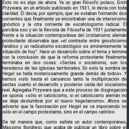
Esto no es algo de ahora. Ya un gran filósofo polaco, Erich
Przywara, en un artículo publicado en 1931, lo decía con toda
claridad. Él decía, por ejemplo, que se estaban formando dos
corrientes que finalmente se encontraban: una de interiorismo
gnóstico y la otra corriente de escatologismo radical. Él
percibía eso y en la Revista de Filosofía de 1931 justamente
frente a la situación contemporánea del cristianismo alemán
protestante observaba que «el contraste entre gnosticismo
fanático y un radicalismo escatológico es eminentemente la
situación de hoy”. Hace un desarrollo sobre el tema y termina
con la conclusión de que la reforma protestante finalmente
terminaba en dos cosas: «Sectas o socialismo, son los
herederos de las iglesias territoriales. En esto la sombra de
Hegel se halla misteriosamente grande detrás de todos». Y
hemos visto hasta el cansancio tanto la multiplicación de
sectas cuanto el desarrollo y posterior caída del socialismo
real. Agregaba Przywara que a este proceso de disgregación
se oponía: «sólo el catolicismo, si el catolicismo alemán no
se deja deslumbrar por el nuevo hegelianismo». Ahora se
advierte que la fascinación por Hegel se va imponiendo no
sólo en el campo protestante, sino en el campo católico.
De tal manera que, como señala un autor contemporáneo,
Massimo Borghesi, que acaba de publicar un libro sobre el