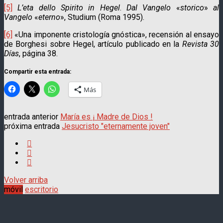
[5]
L’eta dello Spirito in Hegel
.
Dal Vangelo
«
storico
»
al
Vangelo
«
eterno
», Studium (Roma 1995).
[6]
«Una imponente cristología gnóstica», recensión al ensayo
de Borghesi sobre Hegel, artículo publicado en la
Revista 30
Días
, página 38.
Compartir esta entrada:
Más
entrada anterior
María es ¡ Madre de Dios !
próxima entrada
Jesucristo "eternamente joven"
Volver arriba
móvil
escritorio