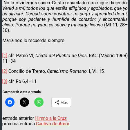
No lo olvidemos nunca: Cristo resucitado nos sigue diciendo:
Venid a mí, todos los que estáis afligidos y agobiados, que yo
os aliviaré. Cargad sobre vosotros mi yugo y aprended de mí,
porque soy paciente y humilde de corazón; y encontraréis
alivio. Porque mi yugo es suave y mi carga liviana
(Mt 11, 28–
30).
María nos lo recuerde siempre.
[1]
cfr. Pablo VI,
Credo del Pueblo de Dios
, BAC (Madrid 1968)
11–34.
[2]
Concilio de Trento,
Catecismo Romano
, I, VI, 15.
[3]
cfr. Ro 6,4–11.
Compartir esta entrada:
Más
entrada anterior
Himno a la Cruz
próxima entrada
Cautivo de Amor