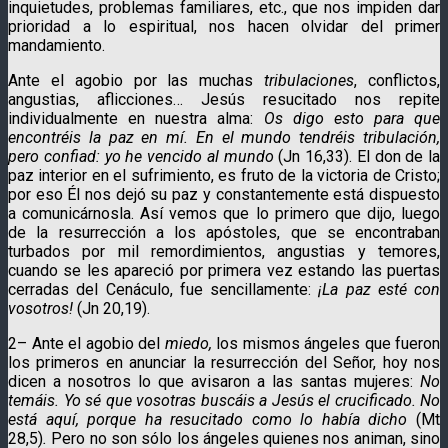
inquietudes, problemas familiares, etc., que nos impiden dar
prioridad a lo espiritual, nos hacen olvidar del primer
mandamiento.
Ante el agobio por las muchas
tribulaciones
, conflictos,
angustias, aflicciones… Jesús resucitado nos repite
individualmente en nuestra alma:
Os digo esto para que
encontréis la paz en mí. En el mundo tendréis tribulación,
pero confiad: yo he vencido al mundo
(Jn 16,33). El don de la
paz interior en el sufrimiento, es fruto de la victoria de Cristo;
por eso Él nos dejó su paz y constantemente está dispuesto
a comunicárnosla. Así vemos que lo primero que dijo, luego
de la resurrección a los apóstoles, que se encontraban
turbados por mil remordimientos, angustias y temores,
cuando se les apareció por primera vez estando las puertas
cerradas del Cenáculo, fue sencillamente:
¡La paz esté con
vosotros!
(Jn 20,19).
2– Ante el agobio del
miedo,
los mismos ángeles que fueron
los primeros en anunciar la resurrección del Señor, hoy nos
dicen a nosotros lo que avisaron a las santas mujeres:
No
temáis. Yo sé que vosotras buscáis a Jesús el crucificado. No
está aquí, porque ha resucitado como lo había dicho
(Mt
28,5)
.
Pero no son sólo los ángeles quienes nos animan, sino