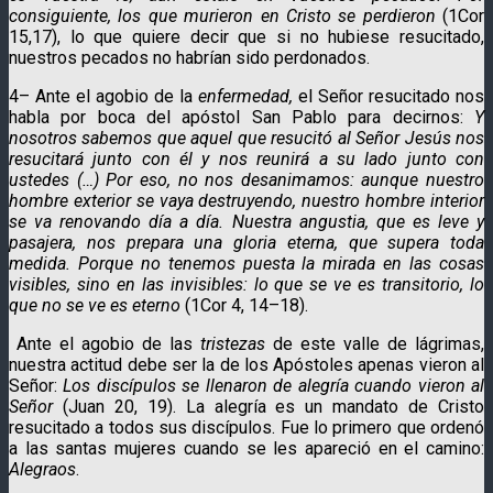
consiguiente, los que murieron en Cristo se perdieron
(1Cor
15,17), lo que quiere decir que si no hubiese resucitado,
nuestros pecados no habrían sido perdonados.
4– Ante el agobio de la
enfermedad,
el Señor resucitado nos
habla por boca del apóstol San Pablo para decirnos:
Y
nosotros sabemos que aquel que resucitó al Señor Jesús nos
resucitará junto con él y nos reunirá a su lado junto con
ustedes (…) Por eso, no nos desanimamos: aunque nuestro
hombre exterior se vaya destruyendo, nuestro hombre interior
se va renovando día a día. Nuestra angustia, que es leve y
pasajera, nos prepara una gloria eterna, que supera toda
medida. Porque no tenemos puesta la mirada en las cosas
visibles, sino en las invisibles: lo que se ve es transitorio, lo
que no se ve es eterno
(1Cor 4, 14–18).
Ante el agobio de las
tristezas
de este valle de lágrimas,
nuestra actitud debe ser la de los Apóstoles apenas vieron al
Señor:
Los discípulos se llenaron de alegría cuando vieron al
Señor
(Juan 20, 19). La alegría es un mandato de Cristo
resucitado a todos sus discípulos. Fue lo primero que ordenó
a las santas mujeres cuando se les apareció en el camino:
Alegraos
.