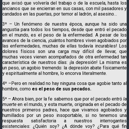
que avisó que volvería del trabajo o de la escuela, hasta los
ancianos que se encierran en sus casas, con mil pasadores y
candados en las puertas, por temor al ladrón, al asesino…
3º – Un fenómeno de nuestra época, aunque ha sido una
angustia para todos los tiempos, desde que entró el pecado
en el mundo, es el peso de la enfermedad. A pesar de los
avances de la ciencia, ¡cuántos hombres viven agobiados por
las enfermedades, muchas de ellas todavía incurables! Los
dolores físicos son una carga muy difícil de llevar, que
muchas veces vienen acompañados de otra enfermedad tan
característica de nuestros días: ¡la depresión! La misma es
un peso, un agobio tremendo: la depresión abate físicamente
y espiritualmente al hombre, lo encorva literalmente.
4º –Pero en realidad no hay ninguna cosa que agobie tanto al
hombre, como
es el peso de sus pecados.
5º – Ahora bien, por la fe sabemos que por el pecado entró
la
muerte
en el mundo, y esta muerte, originada en el pecado de
nuestros primeros padres, hace que vivamos agobiados y
humillados por un peso insoportable, si no tenemos una
respuesta satisfactoria a nuestros interrogantes
existenciales: ¿Quién soy? ¿A dónde voy? ¿Para qué fin