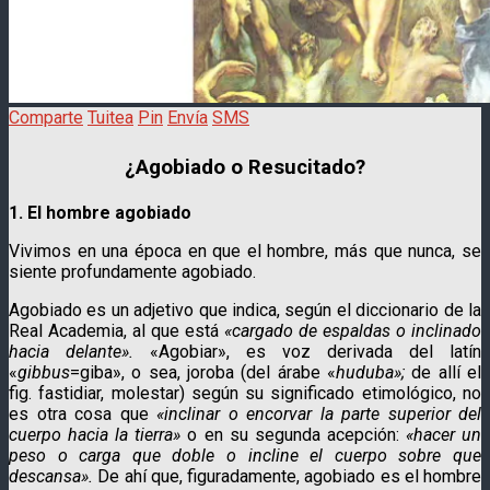
Comparte
Tuitea
Pin
Envía
SMS
¿Agobiado o Resucitado?
1. El hombre agobiado
Vivimos en una época en que el hombre, más que nunca, se
siente profundamente agobiado.
Agobiado es un adjetivo que indica, según el diccionario de la
Real Academia, al que está
«cargado de espaldas o inclinado
hacia delante».
«Agobiar», es voz derivada del latín
«
gibbus
=giba», o sea, joroba (del árabe «
huduba»;
de allí el
fig. fastidiar, molestar)
según su significado etimológico, no
es otra cosa que
«inclinar o encorvar la parte superior del
cuerpo hacia la tierra»
o en su segunda acepción:
«hacer un
peso o carga que doble o incline el cuerpo sobre que
descansa».
De ahí que, figuradamente, agobiado es el hombre