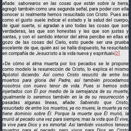
añade:
saborearos en las cosas que están sobre la tierra
,
agregó también como una segunda señal, para poder con ella
conocer si realmente hemos resucitado con Cristo. Pues así
como el gusto suele indicar el estado y la salud del cuerpo,
de igual suerte, si agradan a uno todas las cosas que son
verdaderas, las que son honestas y las que son justas y
santas, y con el sentido interior del alma percibe en ellas el
gozo de las cosas del Cielo, esto puede ser una prueba
excelente de que, quién así se halla dispuesto, ha resucitado
en compañía de Jesucristo a la vida nueva y espiritual»
[2]
.
«De cómo al alma muerta por los pecados se le propone
como modelo la resurrección de Cristo, lo explica el mismo
Apóstol diciendo:
Así como Cristo resucitó de entre los
muertos para gloria del Padre, así también procedamos
nosotros con nuevo tenor de vida. Pues si hemos sido
injertados con Él por medio de la semejanza de su muerte,
igualmente lo seremos también en la de su resurrección
y
pasadas algunas líneas, añade:
Sabiendo que Cristo,
resucitado de entre los muertos, ya no muere; la muerte ya no
tiene dominio sobre Él. Porque la muerte que Él murió, la
murió al pecado una vez para siempre; mas la vida que Él vive,
la vive para Dios
y es inmortal.
Así también vosotros teneos
muertos para el pecado, pero vivos para Dios en Cristo