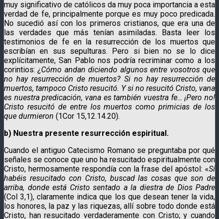
muy significativo de católicos da muy poca importancia a esta
verdad de fe, principalmente porque es muy poco predicada.
No sucedió así con los primeros cristianos, que era una de
las verdades que más tenían asimiladas. Basta leer los
testimonios de fe en la resurrección de los muertos que
escribían en sus sepulturas. Pero si bien no se lo dice
explícitamente, San Pablo nos podría recriminar como a los
corintios:
¿Cómo andan diciendo algunos entre vosotros que
no hay resurrección de muertos? Si no hay resurrección de
muertos, tampoco Cristo resucitó. Y si no resucitó Cristo, vana
es nuestra predicación, vana es también vuestra fe… ¡Pero no!
Cristo resucitó de entre los muertos como primicias de los
que durmieron
(1Cor 15,12.14.20).
b) Nuestra presente resurrección espiritual.
Cuando el antiguo Catecismo Romano se preguntaba por qué
señales se conoce que uno ha resucitado espiritualmente con
Cristo, hermosamente respondía con la frase del apóstol: «
Si
habéis resucitado con Cristo, buscad las cosas que son de
arriba, donde está Cristo sentado a la diestra de Dios Padre
(Col 3,1), claramente indica que los que desean tener la vida,
los honores, la paz y las riquezas, allí sobre todo donde está
Cristo, han resucitado verdaderamente con Cristo; y cuando