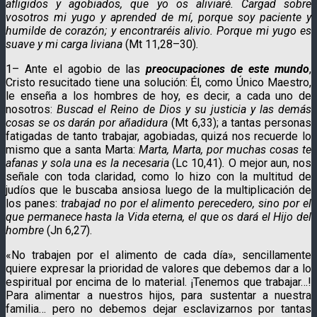
afligidos y agobiados, que yo os aliviaré. Cargad sobre
vosotros mi yugo y aprended de mí, porque soy paciente y
humilde de corazón; y encontraréis alivio. Porque mi yugo es
suave y mi carga liviana
(Mt 11,28–30)
.
1– Ante el agobio de las
preocupaciones de este mundo
,
Cristo resucitado tiene una solución: Él, como Único Maestro,
le enseña a los hombres de hoy, es decir, a cada uno de
nosotros:
Buscad el Reino de Dios y su justicia y las demás
cosas se os darán por añadidura
(Mt 6,33); a tantas personas
fatigadas de tanto trabajar, agobiadas, quizá nos recuerde lo
mismo que a santa Marta:
Marta, Marta, por muchas cosas te
afanas y sola una es la necesaria
(Lc 10,41)
.
O mejor aun, nos
señale con toda claridad, como lo hizo con la multitud de
judíos que le buscaba ansiosa luego de la multiplicación de
los panes:
trabajad no por el alimento perecedero, sino por el
que permanece hasta la Vida eterna, el que os dará el Hijo del
hombre
(Jn 6,27).
«No trabajen por el alimento de cada día», sencillamente
quiere expresar la prioridad de valores que debemos dar a lo
espiritual por encima de lo material. ¡Tenemos que trabajar…!
Para alimentar a nuestros hijos, para sustentar a nuestra
familia… pero no debemos dejar esclavizarnos por tantas