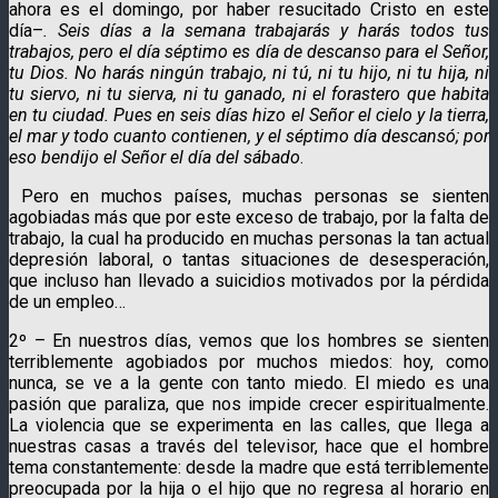
ahora es el domingo, por haber resucitado Cristo en este
día–
. Seis días a la semana trabajarás y harás todos tus
trabajos, pero el día séptimo es día de descanso para el Señor,
tu Dios. No harás ningún trabajo, ni tú, ni tu hijo, ni tu hija, ni
tu siervo, ni tu sierva, ni tu ganado, ni el forastero que habita
en tu ciudad. Pues en seis días hizo el Señor el cielo y la tierra,
el mar y todo cuanto contienen, y el séptimo día descansó; por
eso bendijo el Señor el día del sábado
.
Pero en muchos países, muchas personas se sienten
agobiadas más que por este exceso de trabajo, por la falta de
trabajo, la cual ha producido en muchas personas la tan actual
depresión laboral, o tantas situaciones de desesperación,
que incluso han llevado a suicidios motivados por la pérdida
de un empleo…
2º – En nuestros días, vemos que los hombres se sienten
terriblemente agobiados por muchos miedos: hoy, como
nunca, se ve a la gente con tanto miedo. El miedo es una
pasión que paraliza, que nos impide crecer espiritualmente.
La violencia que se experimenta en las calles, que llega a
nuestras casas a través del televisor, hace que el hombre
tema constantemente: desde la madre que está terriblemente
preocupada por la hija o el hijo que no regresa al horario en