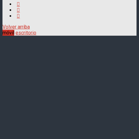
Volver arriba
móvil
escritorio