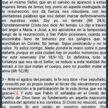
que el mismo Señor, que en el camino se apareció a estas
mujeres llenas de temor, hoy, como en aquella madrugada de
la resurrección, nos da fuerza, nos robustece, con las
alentadoras palabras que nos deben marcar definitivamente
en nuestras vidas:
Soy yo, no temáis
(Mt 28,9).
Constantemente Cristo nos dice:
No temáis
. Lo dijo a través
del ángel a María, a José, a los apóstoles en la tempestad,
luego de la resurrección, a San Pablo prisionero, cuando se
encontraba lleno de temores por los peligros que le
acechaban en Corinto:
No temas. Sigue predicando y no te
calles. Yo estoy contigo. Nadie pondrá la mano sobre ti para
dañarte, porque en esta ciudad hay un pueblo numeroso que
me está reservado
(He 18,9–10). En definitiva, todo la
fortaleza que nos da el Señor, se reduce a esta realidad:
No
temáis a los que matan el cuerpo, pero no pueden matar
al
alma
(Mt 10,28)
.
3– Ante el agobio del
pecado,
la fe nos dice: «Fue sepultado,
y resucitó por su propio poder al tercer día, elevándonos por
su resurrección a la participación de la vida divina, que es la
gracia»
[1]
. Y esto que Pablo VI señalaba en el Credo del
Pueblo de Dios tiene su fundamento en aquella expresión
patética del apóstol a los corintios:
Si Cristo no resucitó, vana
es vuestra fe; aun estáis en vuestros pecados. Por