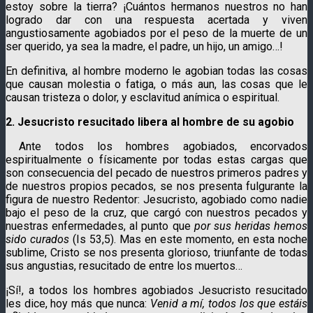
estoy sobre la tierra? ¡Cuántos hermanos nuestros no han
logrado dar con una respuesta acertada y viven
angustiosamente agobiados por el peso de la muerte de un
ser querido, ya sea la madre, el padre, un hijo, un amigo…!
En definitiva, al hombre moderno le agobian todas las cosas
que causan molestia o fatiga, o más aun, las cosas que le
causan tristeza o dolor, y esclavitud anímica o espiritual.
2. Jesucristo resucitado libera al hombre de su agobio
Ante todos los hombres agobiados, encorvados
espiritualmente o físicamente por todas estas cargas que
son consecuencia del pecado de nuestros primeros padres y
de nuestros propios pecados, se nos presenta fulgurante la
figura de nuestro Redentor: Jesucristo, agobiado como nadie
bajo el peso de la cruz, que cargó con nuestros pecados y
nuestras enfermedades, al punto que
por sus heridas hemos
sido curados
(Is 53,5). Mas en este momento, en esta noche
sublime, Cristo se nos presenta glorioso, triunfante de todas
sus angustias, resucitado de entre los muertos…
¡Sí!, a todos los hombres agobiados Jesucristo resucitado
les dice, hoy más que nunca:
Venid a mí, todos los que estáis