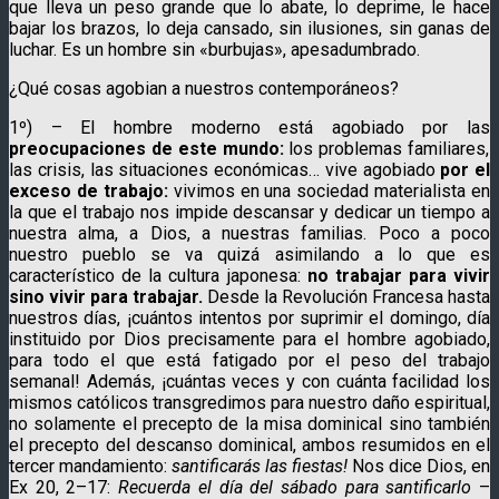
que lleva un peso grande que lo abate, lo deprime, le hace
bajar los brazos, lo deja cansado, sin ilusiones, sin ganas de
luchar. Es un hombre sin «burbujas», apesadumbrado.
¿Qué cosas agobian a nuestros contemporáneos?
1º) – El hombre moderno está agobiado por las
preocupaciones de este mundo:
los problemas familiares,
las crisis, las situaciones económicas… vive agobiado
por el
exceso de trabajo:
vivimos en una sociedad materialista en
la que el trabajo nos impide descansar y dedicar un tiempo a
nuestra alma, a Dios, a nuestras familias. Poco a poco
nuestro pueblo se va quizá asimilando a lo que es
característico de la cultura japonesa:
no trabajar para vivir
sino vivir para trabajar.
Desde la Revolución Francesa hasta
nuestros días, ¡cuántos intentos por suprimir el domingo, día
instituido por Dios precisamente para el hombre agobiado,
para todo el que está fatigado por el peso del trabajo
semanal! Además, ¡cuántas veces y con cuánta facilidad los
mismos católicos transgredimos para nuestro daño espiritual,
no solamente el precepto de la misa dominical sino también
el precepto del descanso dominical, ambos resumidos en el
tercer mandamiento:
santificarás las fiestas!
Nos dice Dios, en
Ex 20, 2–17:
Recuerda el día del sábado para santificarlo
–