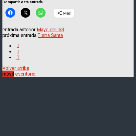
Compartir esta entrada:
Más
entrada anterior
Mayo del '68
próxima entrada
Tierra Santa
Volver arriba
móvil
escritorio