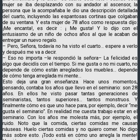
mujer se iba desplazando con su andador al ascensor, la
persona que la acompañaba le dio una descripción detallada
del cuarto, incluyendo las espantosas cortinas que colgaban
de su ventana. Y esta mujer de 78 años como respuesta dijo:
¡Me encanta!, es decir : ¡ Me gusta! Y lo dijo con el
entusiasmo de un niño de ochos años al que le acaban de
entregar un nuevo regalo.
– Pero, Señora, todavía no ha visto el cuarto… espere a verlo
y después me va a decir.
– Eso no importa –le respondió la señora– La felicidad es
algo que decidís con el tiempo. Si me gusta o no mi cuarto, no
depende de cómo están arreglados los muebles… depende
de cómo tenga arreglada mi mente…
Esto deja una gran enseñanza. Hace unos momentos,
pensando, contaba los años que llevo en el seminario: son 28
años. En ellos he visto pasar tantas generaciones de
seminaristas, tantos superiores… tantos monstruos. Y
finalmente cómo es que uno hace para, por ejemplo, decir “me
gusta el seminario”. En realidad me cuesta trabajo estar en el
seminario. Con los años me molesta más, por ejemplo, el
ruido. Noto que la comida, ciertas comidas me causan
náuseas. Huelo ciertas comidas y no quiero comer. No digo
más sobre esto. ¡Todo está en cómo uno arregla la mente!