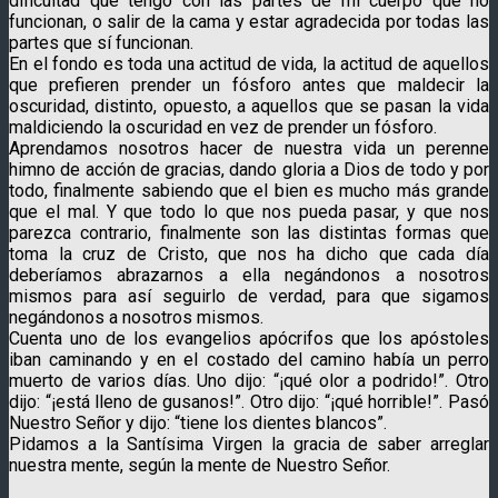
dificultad que tengo con las partes de mi cuerpo que no
funcionan, o salir de la cama y estar agradecida por todas las
partes que sí funcionan.
En el fondo es toda una actitud de vida, la actitud de aquellos
que prefieren prender un fósforo antes que maldecir la
oscuridad, distinto, opuesto, a aquellos que se pasan la vida
maldiciendo la oscuridad en vez de prender un fósforo.
Aprendamos nosotros hacer de nuestra vida un perenne
himno de acción de gracias, dando gloria a Dios de todo y por
todo, finalmente sabiendo que el bien es mucho más grande
que el mal. Y que todo lo que nos pueda pasar, y que nos
parezca contrario, finalmente son las distintas formas que
toma la cruz de Cristo, que nos ha dicho que cada día
deberíamos abrazarnos a ella negándonos a nosotros
mismos para así seguirlo de verdad, para que sigamos
negándonos a nosotros mismos.
Cuenta uno de los evangelios apócrifos que los apóstoles
iban caminando y en el costado del camino había un perro
muerto de varios días. Uno dijo: “¡qué olor a podrido!”. Otro
dijo: “¡está lleno de gusanos!”. Otro dijo: “¡qué horrible!”. Pasó
Nuestro Señor y dijo: “tiene los dientes blancos”.
Pidamos a la Santísima Virgen la gracia de saber arreglar
nuestra mente, según la mente de Nuestro Señor.