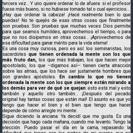
tercera vez… Y uno quiere ordenar lo de afuera: si el profesor
fuese más bueno, si no hubiese tomado tal o cual ejercicios…
¡Hay que ordenar la cabeza! ¡Hacé realmente bien lo que
puedas! No te quejés de esas otras cosas que finalmente
son pruebas. Son pruebas que muchas veces Dios permite
para que seamos humildes, aprovechemos el tiempo, o para
que no nos disipemos en otras cosas… ¡Aprovechemos de
esa dificultad para ganar mérito para la vida eterna!
Es una cosa muy curiosa, pero es así: los seminaristas, los
sacerdotes
que tienen ordenada la mente son los que
más fruto dan,
los que más trabajan, los que hacen mejor
apostolado, los que –digamos así— tienen cierta atracción
sobre las almas, que los hace ser justamente hombres que
son grandes apóstoles.
En cambio lo que no tienen
ordenada la mente son los que siempre están mirando a
los demás para ver de qué se quejan
: esto está mal y esto
también y aquello otro también… ¡Después del pecado
original hay tantas cosas que están mal! El asunto es que yo
tengo que hacer el bien y el bien que tengo que hacer
depende de cómo arregle mi mente.
Sigue diciendo la anciana: Ya decidí que me gusta. Es una
decisión que hago cada mañana, cuando me levanto. Tengo la
elección. Puedo pasar el día en la cama, repasando la