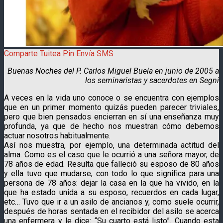
Comparte
Tuitea
Pin
Envía
SMS
Buenas Noches del P. Carlos Miguel Buela en junio de 2005 a
los seminaristas y sacerdotes en Segni
A veces en la vida uno conoce o se encuentra con ejemplos
que en un primer momento quizás pueden parecer triviales,
pero que bien pensados encierran en sí una enseñanza muy
profunda, ya que de hecho nos muestran cómo debemos
actuar nosotros habitualmente.
Así nos muestra, por ejemplo, una determinada actitud del
alma. Como es el caso que le ocurrió a una señora mayor, de
78 años de edad. Resulta que falleció su esposo de 80 años
y ella tuvo que mudarse, con todo lo que significa para una
persona de 78 años: dejar la casa en la que ha vivido, en la
que ha estado unida a su esposo, recuerdos en cada lugar,
etc… Tuvo que ir a un asilo de ancianos y, como suele ocurrir,
después de horas sentada en el recibidor del asilo se acerca
una enfermera y le dice: “Su cuarto está listo”. Cuando esta