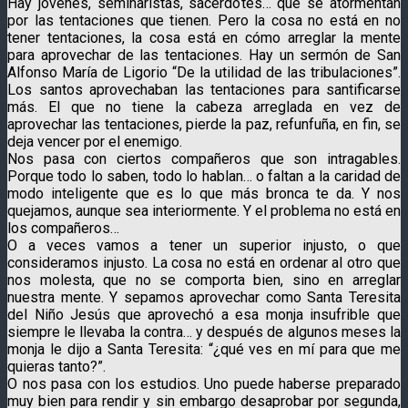
Hay jóvenes, seminaristas, sacerdotes… que se atormentan
por las tentaciones que tienen. Pero la cosa no está en no
tener tentaciones, la cosa está en cómo arreglar la mente
para aprovechar de las tentaciones. Hay un sermón de San
Alfonso María de Ligorio “De la utilidad de las tribulaciones”.
Los santos aprovechaban las tentaciones para santificarse
más. El que no tiene la cabeza arreglada en vez de
aprovechar las tentaciones, pierde la paz, refunfuña, en fin, se
deja vencer por el enemigo.
Nos pasa con ciertos compañeros que son intragables.
Porque todo lo saben, todo lo hablan… o faltan a la caridad de
modo inteligente que es lo que más bronca te da. Y nos
quejamos, aunque sea interiormente. Y el problema no está en
los compañeros…
O a veces vamos a tener un superior injusto, o que
consideramos injusto. La cosa no está en ordenar al otro que
nos molesta, que no se comporta bien, sino en arreglar
nuestra mente. Y sepamos aprovechar como Santa Teresita
del Niño Jesús que aprovechó a esa monja insufrible que
siempre le llevaba la contra… y después de algunos meses la
monja le dijo a Santa Teresita: “¿qué ves en mí para que me
quieras tanto?”.
O nos pasa con los estudios. Uno puede haberse preparado
muy bien para rendir y sin embargo desaprobar por segunda,