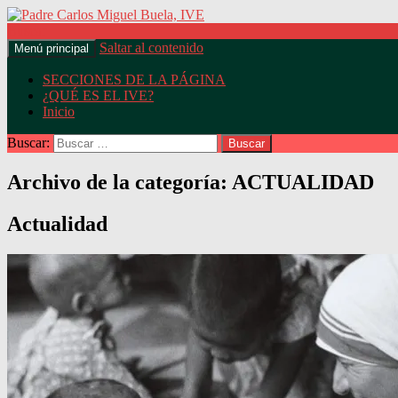
Buscar
Saltar al contenido
Menú principal
Padre Carlos Miguel Buela, IV
SECCIONES DE LA PÁGINA
¿QUÉ ES EL IVE?
Inicio
Buscar:
Archivo de la categoría: ACTUALIDAD
Actualidad