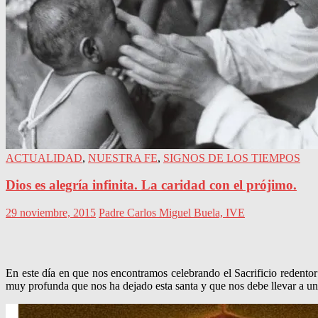
ACTUALIDAD
,
NUESTRA FE
,
SIGNOS DE LOS TIEMPOS
Dios es alegría infinita. La caridad con el prójimo.
29 noviembre, 2015
Padre Carlos Miguel Buela, IVE
En este día en que nos encontramos celebrando el Sacrificio redentor
muy profunda que nos ha dejado esta santa y que nos debe llevar a 