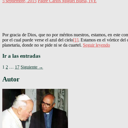
5 septiembre, 2015
Padre Carlos Miguel Buela, IVE
Por gracia de Dios, que no por méritos nuestros, estamos, en este com
por el cual puede verse el azul del cielo
[1]
. Estamos en el vórtice del
planetaria, donde no se pide ni se da cuartel.
Seguir leyendo
Ir a las entradas
1
2
…
17
Siguiente →
Autor