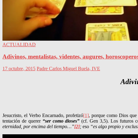
ACTUALIDAD
Adivinos, mentalistas, videntes, augures, horoscoper
17 octubre, 2015
Padre Carlos Miguel Buela, IVE
Adivi
Jesucristo, el Verbo Encarnado, profetizó
[1]
, porque como Dios que e
tentación de querer
“ser como dioses”
(cf. Gen 3,5). Los futuros c
eternidad, por encima del tiempo…”
[2]
;
eso
“es algo propio y exclu