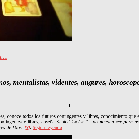
os…
nos, mentalistas, videntes, augures, horosco
I
s, conoce todos los futuros contingentes y libres, conocimiento que e
ontingentes y libres, enseña Santo Tomás:
“…no pueden ser para noso
sivo de Dios”
[3]
.
Seguir leyendo