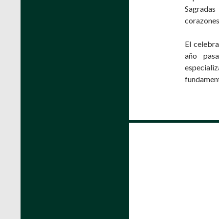
Sagradas 
corazones.
El celebra
año pasa
especial
fundament
Ir
a
las
entradas