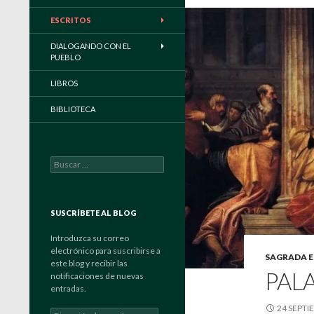
ESCRITOS
DIALOGANDO CON EL
PUEBLO
LIBROS
BIBLIOTECA
Buscar:
SUSCRÍBETE AL BLOG
Introduzca su correo
electrónico para suscribirse a
SAGRADA 
este blog y recibir las
PALA
notificaciones de nuevas
entradas.
24 SEPTI
Dirección