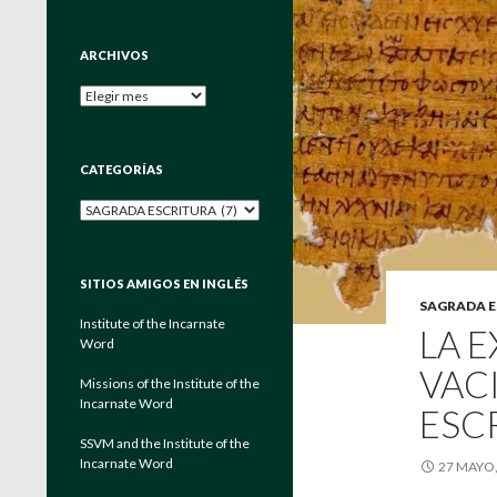
ARCHIVOS
Archivos
CATEGORÍAS
Categorías
SITIOS AMIGOS EN INGLÉS
SAGRADA 
Institute of the Incarnate
LA E
Word
VAC
Missions of the Institute of the
Incarnate Word
ESC
SSVM and the Institute of the
Incarnate Word
27 MAYO,