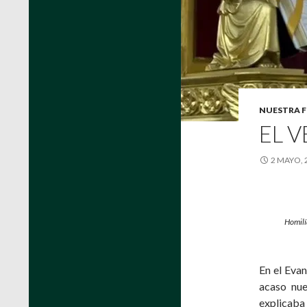
NUESTRA F
EL V
2 MAYO, 
Homilí
En el Eva
acaso nue
explicaba