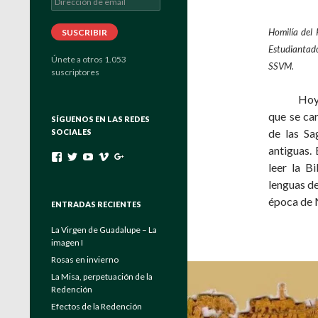
de
email
Homilía del 
SUSCRIBIR
Estudiantad
Únete a otros 1.053
SSVM.
suscriptores
Hoy es la
que se ca
SÍGUENOS EN LAS REDES
de las Sa
SOCIALES
antiguas.
Ver
Ver
Ver
Ver
Ver
leer la B
perfil
perfil
perfil
perfil
perfil
de
de
de
de
de
lenguas de
padrebuela
Verbo_Encarnado
UC4EayOVcE8_Eya6keuGFrAg
channels/840557
103464204175546131222
época de 
en
en
en
en
en
ENTRADAS RECIENTES
Facebook
Twitter
YouTube
Vimeo
Google+
La Virgen de Guadalupe – La
imagen I
Rosas en invierno
La Misa, perpetuación de la
Redención
Efectos de la Redención