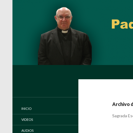
Buscar
Padre Carlos Miguel Buela, IVE
Página oficial del Padre Carlos
Buela, IVE
Archivo 
INICIO
Sagrada Es
VIDEOS
AUDIOS