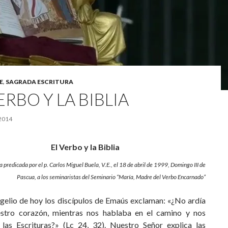
E
,
SAGRADA ESCRITURA
ERBO Y LA BIBLIA
2014
El Verbo y la Biblia
a predicada por el p. Carlos Miguel Buela, V.E.,
el 18 de abril de 1999,
Domingo III de
Pascua,
a los seminaristas del Seminario
“María, Madre del Verbo Encarnado”
ngelio de hoy los discípulos de Emaús exclaman: «¿No ardía
stro corazón, mientras nos hablaba en el camino y nos
 las Escrituras?» (Lc 24, 32). Nuestro Señor explica las