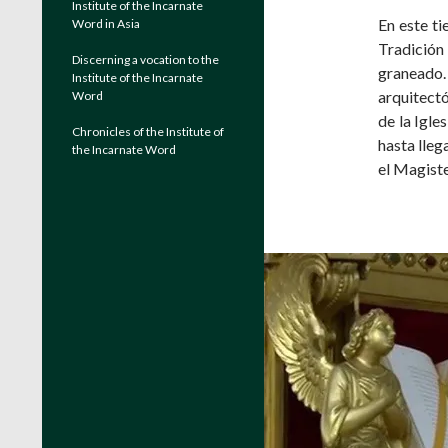
Institute of the Incarnate
En este ti
Word in Asia
Tradición
Discerning a vocation to the
graneado.
Institute of the Incarnate
arquitectó
Word
de la Igle
Chronicles of the Institute of
hasta llega
the Incarnate Word
el Magist