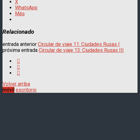
X
WhatsApp
Más
Relacionado
entrada anterior
Circular de viaje 11: Ciudades Rusas I
próxima entrada
Circular de viaje 13: Ciudades Rusas III
Volver arriba
móvil
escritorio