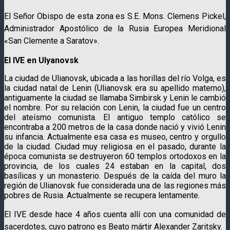
El Señor Obispo de esta zona es S.E. Mons. Clemens Pickel,
Administrador Apostólico de la Rusia Europea Meridional
«San Clemente a Saratov».
El IVE en Ulyanovsk
La ciudad de Ulianovsk, ubicada a las horillas del río Volga, es
la ciudad natal de Lenin (Ulianovsk era su apellido materno),
antiguamente la ciudad se llamaba Simbirsk y Lenin le cambió
el nombre. Por su relación con Lenin, la ciudad fue un centro
del ateísmo comunista. El antiguo templo católico se
encontraba a 200 metros de la casa donde nació y vivió Lenin
su infancia. Actualmente esa casa es museo, centro y orgullo
de la ciudad. Ciudad muy religiosa en el pasado, durante la
época comunista se destruyeron 60 templos ortodoxos en la
provincia, de los cuales 24 estaban en la capital, dos
basílicas y un monasterio. Después de la caída del muro la
región de Ulianovsk fue considerada una de las regiones más
pobres de Rusia. Actualmente se recupera lentamente.
El IVE desde hace 4 años cuenta allí con una comunidad de
sacerdotes, cuyo patrono es Beato mártir Alexander Zaritsky.