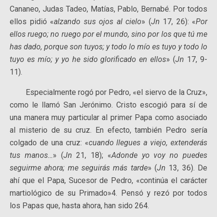
Cananeo, Judas Tadeo, Matías, Pablo, Bernabé. Por todos
ellos pidió «
alzando sus ojos al cielo
» (
Jn
17, 26): «
Por
ellos ruego; no ruego por el mundo, sino por los que tú me
has dado, porque son tuyos; y todo lo mío es tuyo y todo lo
tuyo es mío; y yo he sido glorificado en ellos
» (
Jn
17, 9-
11).
Especialmente rogó por Pedro, «el siervo de la Cruz»,
como le llamó San Jerónimo. Cristo escogió para sí de
una manera muy particular al primer Papa como asociado
al misterio de su cruz. En efecto, también Pedro sería
colgado de una cruz: «
cuando llegues a viejo, extenderás
tus manos…
» (
Jn
21, 18); «
Adonde yo voy no puedes
seguirme ahora; me seguirás más tarde
» (
Jn
13, 36). De
ahí que el Papa, Sucesor de Pedro, «continúa el carácter
martiológico de su Primado»4. Pensó y rezó por todos
los Papas que, hasta ahora, han sido 264.