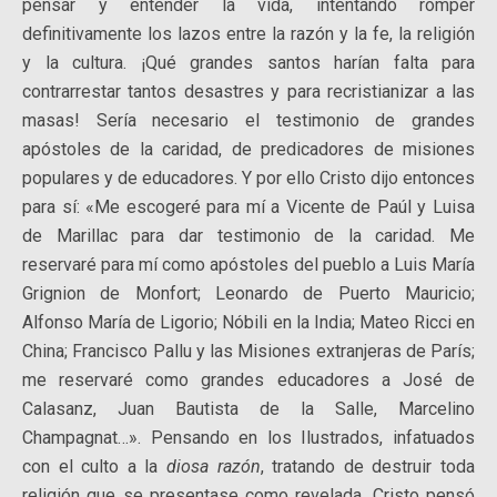
pensar y entender la vida, intentando romper
definitivamente los lazos entre la razón y la fe, la religión
y la cultura. ¡Qué grandes santos harían falta para
contrarrestar tantos desastres y para recristianizar a las
masas! Sería necesario el testimonio de grandes
apóstoles de la caridad, de predicadores de misiones
populares y de educadores. Y por ello Cristo dijo entonces
para sí: «Me escogeré para mí a Vicente de Paúl y Luisa
de Marillac para dar testimonio de la caridad. Me
reservaré para mí como apóstoles del pueblo a Luis María
Grignion de Monfort; Leonardo de Puerto Mauricio;
Alfonso María de Ligorio; Nóbili en la India; Mateo Ricci en
China; Francisco Pallu y las Misiones extranjeras de París;
me reservaré como grandes educadores a José de
Calasanz, Juan Bautista de la Salle, Marcelino
Champagnat…». Pensando en los Ilustrados, infatuados
con el culto a la
diosa razón
, tratando de destruir toda
religión que se presentase como revelada, Cristo pensó