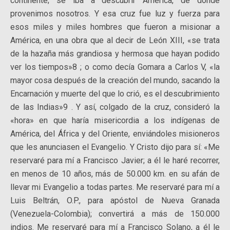
continente; se iba a descubrir América, de dónde
provenimos nosotros. Y esa cruz fue luz y fuerza para
esos miles y miles hombres que fueron a misionar a
América, en una obra que al decir de León XIII, «se trata
de la hazaña más grandiosa y hermosa que hayan podido
ver los tiempos»8 ; o como decía Gomara a Carlos V, «la
mayor cosa después de la creación del mundo, sacando la
Encarnación y muerte del que lo crió, es el descubrimiento
de las Indias»9 . Y así, colgado de la cruz, consideró la
«hora» en que haría misericordia a los indígenas de
América, del África y del Oriente, enviándoles misioneros
que les anunciasen el Evangelio. Y Cristo dijo para sí: «Me
reservaré para mí a Francisco Javier; a él le haré recorrer,
en menos de 10 años, más de 50.000 km. en su afán de
llevar mi Evangelio a todas partes. Me reservaré para mí a
Luis Beltrán, O.P., para apóstol de Nueva Granada
(Venezuela-Colombia); convertirá a más de 150.000
indios. Me reservaré para mí a Francisco Solano, a él le