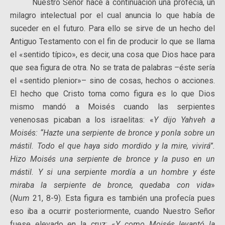
Nuestro Señor hace a continuación una profecía, un
milagro intelectual por el cual anuncia lo que había de
suceder en el futuro. Para ello se sirve de un hecho del
Antiguo Testamento con el fin de producir lo que se llama
el «sentido típico», es decir, una cosa que Dios hace para
que sea figura de otra. No se trata de palabras –éste sería
el «sentido plenior»– sino de cosas, hechos o acciones.
El hecho que Cristo toma como figura es lo que Dios
mismo mandó a Moisés cuando las serpientes
venenosas picaban a los israelitas: «
Y dijo Yahveh a
Moisés: “Hazte una serpiente de bronce y ponla sobre un
mástil. Todo el que haya sido mordido y la mire, vivirá”.
Hizo Moisés una serpiente de bronce y la puso en un
mástil. Y si una serpiente mordía a un hombre y éste
miraba la serpiente de bronce, quedaba con vida
»
(
Num
21, 8-9). Esta figura es también una profecía pues
eso iba a ocurrir posteriormente, cuando Nuestro Señor
fuese elevado en la cruz: «
Y como Moisés levantó la