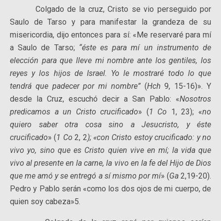
Colgado de la cruz, Cristo se vio perseguido por
Saulo de Tarso y para manifestar la grandeza de su
misericordia, dijo entonces para sí: «Me reservaré para mí
a Saulo de Tarso;
“éste es para mí un instrumento de
elección para que lleve mi nombre ante los gentiles, los
reyes y los hijos de Israel. Yo le mostraré todo lo que
tendrá que padecer por mi nombre”
(
Hch
9, 15-16)». Y
desde la Cruz, escuchó decir a San Pablo: «
Nosotros
predicamos a un Cristo crucificado
» (
1 Co
1, 23); «
no
quiero saber otra cosa sino a Jesucristo, y éste
crucificado
» (
1 Co
2, 2
); «con Cristo estoy crucificado: y no
vivo yo, sino que es Cristo quien vive en mí; la vida que
vivo al presente en la carne, la vivo en la fe del Hijo de Dios
que me amó y se entregó a sí mismo por mí
» (
Ga
2,19-20).
Pedro y Pablo serán «como los dos ojos de mi cuerpo, de
quien soy cabeza»5.