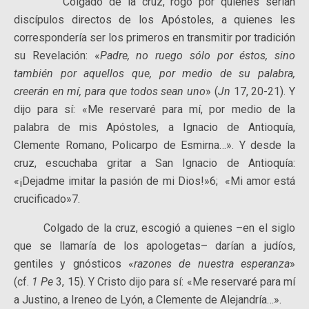
Colgado de la cruz, rogó por quienes serían
discípulos directos de los Apóstoles, a quienes les
correspondería ser los primeros en transmitir por tradición
su Revelación: «
Padre, no ruego sólo por éstos, sino
también por aquellos que, por medio de su palabra,
creerán en mí, para que todos sean uno
» (
Jn
17, 20-21). Y
dijo para sí: «Me reservaré para mí, por medio de la
palabra de mis Apóstoles, a Ignacio de Antioquía,
Clemente Romano, Policarpo de Esmirna…». Y desde la
cruz, escuchaba gritar a San Ignacio de Antioquía:
«¡Dejadme imitar la pasión de mi Dios!»6; «Mi amor está
crucificado»7.
Colgado de la cruz, escogió a quienes –en el siglo
que se llamaría de los apologetas– darían a judíos,
gentiles y gnósticos «
razones de nuestra esperanza
»
(cf.
1 Pe
3, 15). Y Cristo dijo para sí: «Me reservaré para mí
a Justino, a Ireneo de Lyón, a Clemente de Alejandría…».