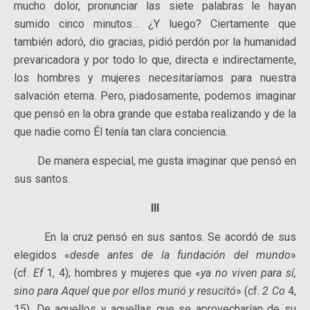
mucho dolor, pronunciar las siete palabras le hayan
sumido cinco minutos… ¿Y luego? Ciertamente que
también adoró, dio gracias, pidió perdón por la humanidad
prevaricadora y por todo lo que, directa e indirectamente,
los hombres y mujeres necesitaríamos para nuestra
salvación eterna. Pero, piadosamente, podemos imaginar
que pensó en la obra grande que estaba realizando y de la
que nadie como Él tenía tan clara conciencia.
De manera especial, me gusta imaginar que pensó en
sus santos.
III
En la cruz pensó en sus santos. Se acordó de sus
elegidos «
desde antes de la fundación del mundo
»
(cf.
Ef
1, 4); hombres y mujeres que «
ya no viven para sí,
sino para Aquel que por ellos murió y resucitó
» (cf.
2 Co
4,
15). De aquellos y aquellas que se aprovecharían de su