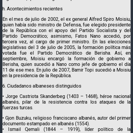
h. Acontecimientos recientes
En el mes de julio de 2002, el ex general Alfred Spiro Moisiu,
quien había sido ministro de Defensa, fue elegido presidente
de la República con el apoyo del Partido Socialista y del
Partido Democrático; asimismo, Fatos Nano accedió, por
tercera vez, al cargo de primer ministro. En las elecciones
legislativas del 3 de julio de 2005, la formación política más
votada fue el Partido Democrático de Berisha. Así, en
septiembre, Moisiu encargó la formación de gobierno a
Berisha, quien sucedió a Nano como jefe de gobierno el día
11 de ese mes. En julio de 2007, Bamir Topi sucedió a Moisiu
en la presidencia de la República.
6. Ciudadanos albaneses distinguidos
• Jorge Castriota Skanderbeg (1403 – 1468), héroe nacional
albanés, pilar de la resistencia contra los ataques de la
fuerzas turcas.
• Gjon Buzuku, religioso franciscano albanés, autor del primer
documento estampado en albanés (1554).
• Ismail Qemali (1844 – 1919), líder político de la