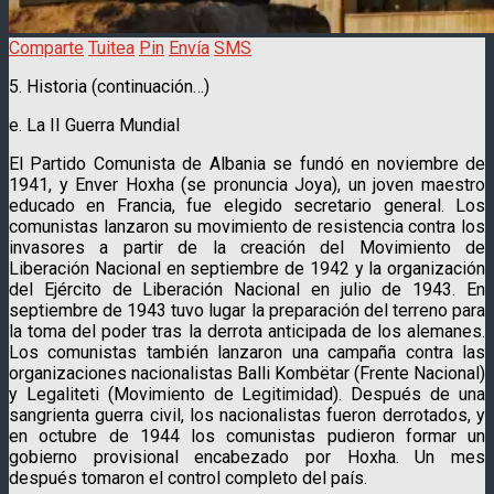
Comparte
Tuitea
Pin
Envía
SMS
5. Historia (continuación…)
e. La II Guerra Mundial
El Partido Comunista de Albania se fundó en noviembre de
1941, y Enver Hoxha (se pronuncia Joya), un joven maestro
educado en Francia, fue elegido secretario general. Los
comunistas lanzaron su movimiento de resistencia contra los
invasores a partir de la creación del Movimiento de
Liberación Nacional en septiembre de 1942 y la organización
del Ejército
de Liberación Nacional en julio de 1943. En
septiembre de 1943 tuvo lugar la preparación del terreno para
la toma del poder tras la derrota anticipada de los alemanes.
Los comunistas también lanzaron una campaña contra las
organizaciones nacionalistas Balli Kombëtar (Frente Nacional)
y Legaliteti (Movimiento de Legitimidad). Después de una
sangrienta guerra civil, los nacionalistas fueron derrotados, y
en octubre de 1944 los comunistas pudieron formar un
gobierno provisional encabezado por Hoxha. Un mes
después tomaron el control completo del país.