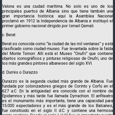
Valona es una ciudad marítima. No solo es uno de los
principales puertos de Albania sino que tiene también una
gran importancia histórica: aquí la Asamblea Nacional
proclamó en 1912 la Independencia de Albania e instituyó el
primer gobierno nacional dirigido por Ismail Qemali.
c. Berat
Berat es conocida como “la ciudad de las mil ventanas” y está
clasificado como ciudad-museo. Fue levantada sobre la falda
del Monte Tomorr. Allí está el Museo “Onufri” que contiene
objetos iconográficos y pinturas religiosas de Onufri, uno de
los más grandes pintores albaneses del siglo XVI.
d. Durrës o Durazzo
Durazzo es la segunda ciudad más grande de Albania. Fue
fundada por colonizadores griegos de Corinto y Corfú en el
627 a.C. En la antigüedad era conocida con el nombre de
Epidamnos y más tarde fue llamada Dyrrachion. El anfiteatro
es el monumento más importante, tiene una capacidad para
15.000 espectadores y es el más grande de los Balcanes,
fue construido en el siglo II d.C. y contiene una hermosa