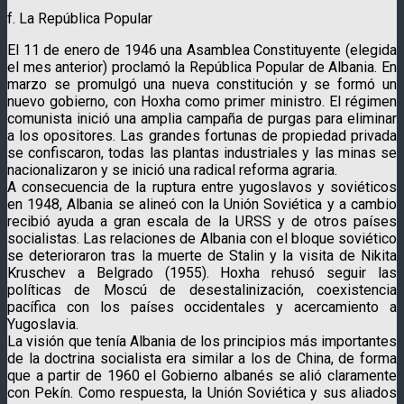
f. La República Popular
El 11 de enero de 1946 una Asamblea Constituyente (elegida
el mes anterior) proclamó la República Popular de Albania. En
marzo se promulgó una nueva constitución y se formó un
nuevo gobierno, con Hoxha como primer ministro. El régimen
comunista inició una amplia campaña de purgas para eliminar
a los opositores. Las grandes fortunas de propiedad privada
se confiscaron, todas las plantas industriales y las minas se
nacionalizaron y se inició una radical reforma agraria.
A consecuencia de la ruptura entre yugoslavos y soviéticos
en 1948, Albania se alineó con la Unión Soviética y a cambio
recibió ayuda a gran escala de la URSS y de otros países
socialistas. Las relaciones de Albania con el bloque soviético
se deterioraron tras la muerte de Stalin y la visita de Nikita
Kruschev a Belgrado (1955). Hoxha rehusó seguir las
políticas de Moscú de desestalinización, coexistencia
pacífica con los países occidentales y acercamiento a
Yugoslavia.
La visión que tenía Albania de los principios más importantes
de la doctrina socialista era similar a los de China, de forma
que a partir de 1960 el Gobierno albanés se alió claramente
con Pekín. Como respuesta, la Unión Soviética y sus aliados