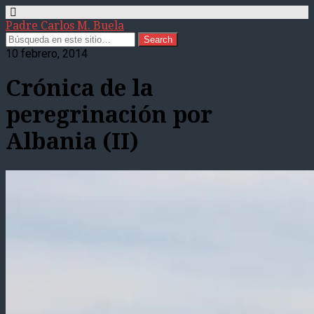
Padre Carlos M. Buela
10 febrero, 2014
Crónica de la
peregrinación por
Albania (II)