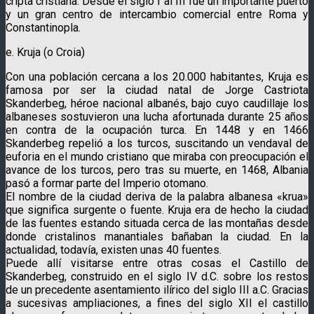
cripta cristiana. Desde el siglo I al III fue un importante puerto
y un gran centro de intercambio comercial entre Roma y
Constantinopla.
e. Kruja (o Croia)
Con una población cercana a los 20.000 habitantes, Kruja es
famosa por ser la ciudad natal de Jorge Castriota
Skanderbeg, héroe nacional albanés, bajo cuyo caudillaje los
albaneses sostuvieron una lucha afortunada durante 25 años
en contra de la ocupación turca. En 1448 y en 1466
Skanderbeg repelió a los turcos, suscitando un vendaval de
euforia en el mundo cristiano que miraba con preocupación el
avance de los turcos, pero tras su muerte, en 1468, Albania
pasó a formar parte del Imperio otomano.
El nombre de la ciudad deriva de la palabra albanesa «krua»
que significa surgente o fuente. Kruja era de hecho la ciudad
de las fuentes estando situada cerca de las montañas desde
donde cristalinos manantiales bañaban la ciudad. En la
actualidad, todavía, existen unas 40 fuentes.
Puede allí visitarse entre otras cosas el Castillo de
Skanderbeg, construido en el siglo IV d.C. sobre los restos
de un precedente asentamiento ilírico del siglo III a.C. Gracias
a sucesivas ampliaciones, a fines del siglo XII el castillo