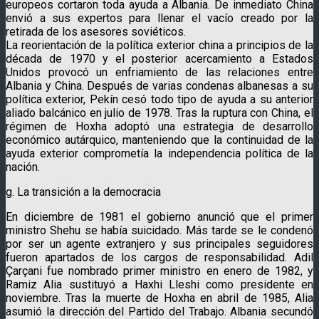
europeos cortaron toda ayuda a Albania. De inmediato China
envió a sus expertos para llenar el vacío creado por la
retirada de los asesores soviéticos.
La reorientación de la política exterior china a principios de la
década de 1970 y el posterior acercamiento a Estados
Unidos provocó un enfriamiento de las relaciones entre
Albania y China. Después de varias condenas albanesas a su
política exterior, Pekín cesó todo tipo de ayuda a su anterior
aliado balcánico en julio de 1978. Tras la ruptura con China, el
régimen de Hoxha adoptó una estrategia de desarrollo
económico autárquico, manteniendo que la continuidad de la
ayuda exterior comprometía la independencia política de la
nación.
g. La transición a la democracia
En diciembre de 1981 el gobierno anunció que el primer
ministro Shehu se había suicidado. Más tarde se le condenó
por ser un agente extranjero y sus principales seguidores
fueron apartados de los cargos de responsabilidad. Adil
Çarçani fue nombrado primer ministro en enero de 1982, y
Ramiz Alia sustituyó a Haxhi Lleshi como presidente en
noviembre. Tras la muerte de Hoxha en abril de 1985, Alia
asumió la dirección del Partido del Trabajo. Albania secundó