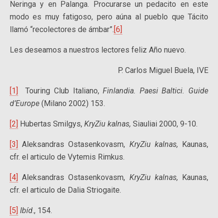
Neringa y en Palanga. Procurarse un pedacito en este
modo es muy fatigoso, pero aúna al pueblo que Tácito
llamó “recolectores de ámbar”.
[6]
Les deseamos a nuestros lectores feliz Año nuevo.
P. Carlos Miguel Buela, IVE
[1]
Touring Club Italiano,
Finlandia. Paesi Baltici. Guide
d’Europe
(Milano 2002) 153.
[2]
Hubertas Smilgys,
KryZ
iu
kalnas,
Siauliai 2000, 9-10.
[3]
Aleksandras Ostasenkovasm,
KryZ
iu
kalnas,
Kaunas,
cfr. el articulo de Vytemis Rimkus.
[4]
Aleksandras Ostasenkovasm,
KryZ
iu
kalnas,
Kaunas,
cfr. el articulo de Dalia Striogaite.
[5]
Ibíd
., 154.