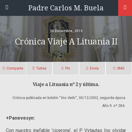
Padre Carlos M. Buela
30 Diciembre, 2015
Crónica Viaje A Lituania II
Comparte
Tuitea
Pin
Envía
SMS
Viaje a Lituania nº 2 y última.
Crónica publicada en boletín “
Vox Verbi
“, 30/12/2002, segunda época.
Año 9. nº 284.
+Panevesyn:
Con nuestro inefable ‘cicerone’, el P Vytautas (no olvidar