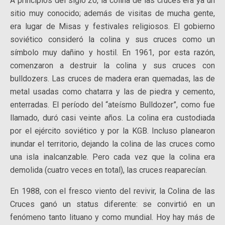
A principios del siglo 20, la colina de las cruces era ya un
sitio muy conocido; además de visitas de mucha gente,
era lugar de Misas y festivales religiosos. El gobierno
soviético consideró la colina y sus cruces como un
símbolo muy dañino y hostil. En 1961, por esta razón,
comenzaron a destruir la colina y sus cruces con
bulldozers. Las cruces de madera eran quemadas, las de
metal usadas como chatarra y las de piedra y cemento,
enterradas. El período del “ateísmo Bulldozer”, como fue
llamado, duró casi veinte años. La colina era custodiada
por el ejército soviético y por la KGB. Incluso planearon
inundar el territorio, dejando la colina de las cruces como
una isla inalcanzable. Pero cada vez que la colina era
demolida (cuatro veces en total), las cruces reaparecían.
En 1988, con el fresco viento del revivir, la Colina de las
Cruces ganó un status diferente: se convirtió en un
fenómeno tanto lituano y como mundial. Hoy hay más de