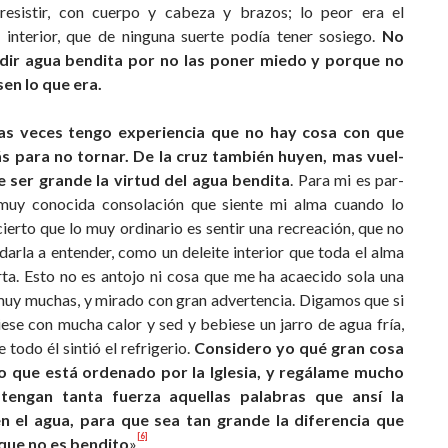
esistir, con cuerpo y cabeza y brazos; lo peor era el
 interior, que de ninguna suerte podía tener sosiego.
No
dir agua bendita por no las poner miedo y porque no
en lo que era.
s veces tengo experiencia que no hay cosa con que
 para no tornar. De la cruz también huyen, mas vuel­
 ser grande la virtud del agua bendita
. Para mi es par­
 muy conocida consolación que siente mi alma cuando lo
ierto que lo muy ordinario es sentir una recreación, que no
darla a entender, como un deleite interior que toda el alma
ta. Esto no es antojo ni cosa que me ha acaecido sola una
 muy muchas, y mirado con gran advertencia. Digamos que si
ese con mucha calor y sed y bebiese un jarro de agua fría,
 todo él sintió el refrigerio.
Considero yo qué gran cosa
o que está ordenado por la Iglesia, y regálame mucho
tengan tanta fuerza aquellas palabras que ansí la
n el agua, para que sea tan grande la diferencia que
[6]
 que no es bendito
»
.