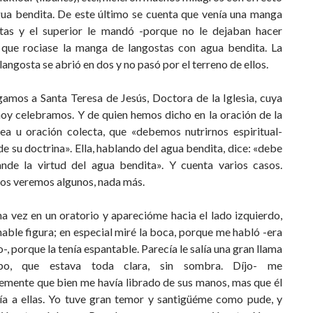
gua bendita. De este último se cuenta que venía una man­ga
tas y el superior le mandó -porque no le dejaban hacer
 que rociase la manga de langostas con agua bendita. La
angosta se abrió en dos y no pasó por el terreno de ellos.
gamos a Santa Teresa de Jesús, Doctora de la Iglesia, cuya
hoy celebramos. Y de quien hemos dicho en la oración de la
ea u oración colecta, que «debemos nutrirnos espiritual­
e su doctrina». Ella, hablando del agua bendita, dice: «debe
ande la virtud del agua bendita». Y cuenta varios casos.
os veremos algunos, nada más.
a vez en un oratorio y aparecióme hacia el lado iz­quierdo,
ble figura; en especial miré la boca, porque me habló -era
-, porque la tenía espantable. Parecía le salía una gran llama
po, que estava toda clara, sin sombra. Díjo- me
emente que bien me havía librado de sus manos, mas que él
ía a ellas. Yo tuve gran temor y santigüéme como pude, y