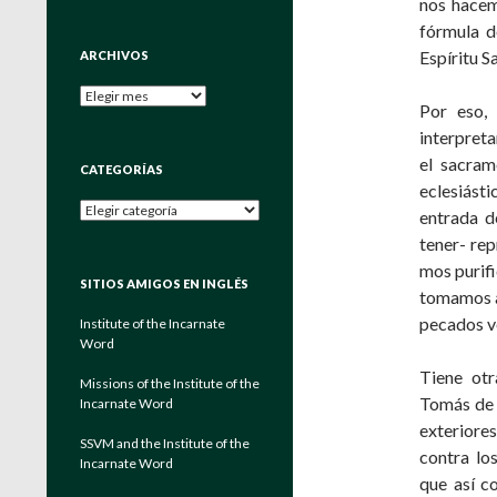
nos hacem
fórmula d
Espíritu S
ARCHIVOS
Archivos
Por eso, 
interpreta
el sacram
CATEGORÍAS
eclesiásti
Categorías
entrada d
tener- re
mos purifi
SITIOS AMIGOS EN INGLÉS
tomamos ag
pecados v
Institute of the Incarnate
Word
Tiene otr
Missions of the Institute of the
Tomás de A
Incarnate Word
exteriore
SSVM and the Institute of the
contra lo
Incarnate Word
que así c