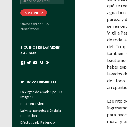
de
qué se ree
email
agua bend
SUSCRIBIR
pureza y d
Únete a otros 1.053
se remonta
suscriptores
Vigilia Pa
de toda la
del Templ
SÍGUENOS EN LAS REDES
también e
SOCIALES
bautismo,
Ver
Ver
Ver
Ver
Ver
haber exp
perfil
perfil
perfil
perfil
perfil
de
de
de
de
de
lavados de
padrebuela
Verbo_Encarnado
UC4EayOVcE8_Eya6keuGFrAg
channels/840557
103464204175546131222
de todo
en
en
en
en
en
ENTRADAS RECIENTES
Facebook
Twitter
YouTube
Vimeo
Google+
arrepentid
La Virgen de Guadalupe – La
imagen I
Ese rito 
Rosas en invierno
ingresamo
La Misa, perpetuación de la
para hace
Redención
moral y es
Efectos de la Redención