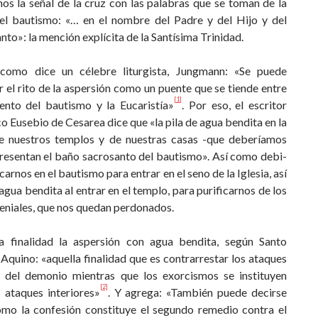
os la señal de la cruz con las palabras que se toman de la
el bautismo: «… en el nombre del Padre y del Hijo y del
anto»: la mención explícita de la Santísima Trinidad.
como dice un célebre liturgista, Jungmann: «Se puede
r el rito de la aspersión como un puente que se tiende entre
[1]
ento del bautismo y la Eucaristía»
. Por eso, el escritor
co Eusebio de Cesarea dice que «la pila de agua bendita en la
e nuestros templos y de nuestras casas -que deberíamos
presentan el baño sacrosanto del bautismo». Así como debi­
carnos en el bautismo para entrar en el seno de la Iglesia, así
ua bendita al entrar en el templo, para purificarnos de los
eniales, que nos quedan perdonados.
a finalidad la aspersión con agua bendita, según Santo
quino: «aquella finalidad que es contrarrestar los ataques
s del demonio mientras que los exorcismos se instituyen
[2]
s ataques interiores»
. Y agrega: «También puede decirse
omo la confesión constituye el segundo remedio contra el