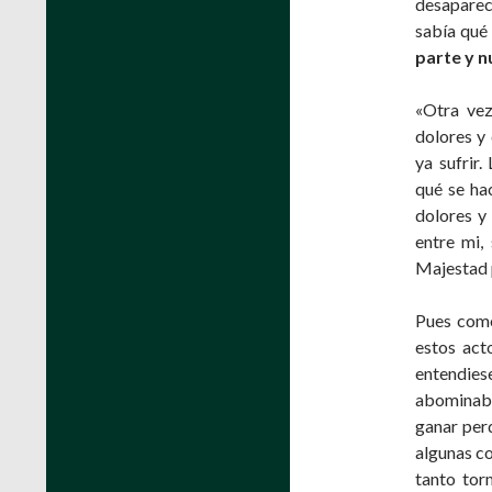
desaparec
sabía qué
parte y 
«Otra vez
dolores y 
ya sufrir
qué se ha
dolores y
entre mi,
Majestad p
Pues como
estos act
entendies
abominabl
ganar perd
algunas co
tanto tor