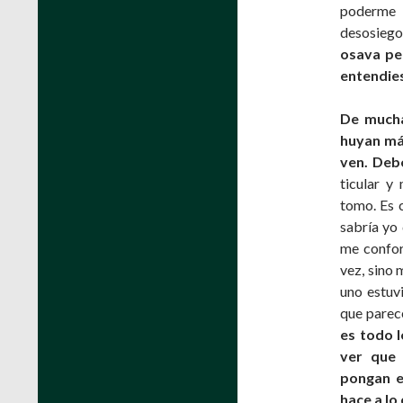
poderme r
desosiego
osava pe
entendies
De mucha
huyan más
ven. Debe
ticular y
tomo. Es c
sabría yo 
me confor
vez, sino
uno estuvi
que parece
es todo l
ver que 
pongan e
hace a lo