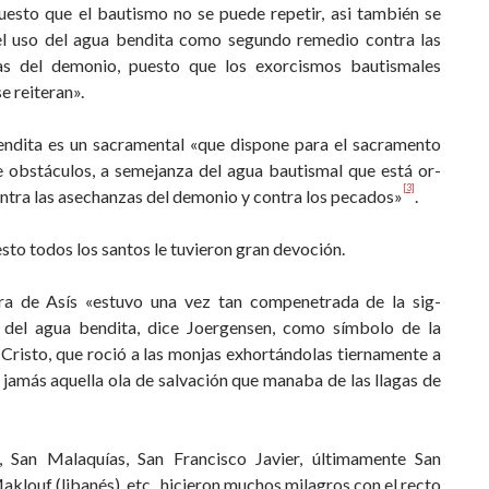
uesto que el bautismo no se puede repetir, asi también se
l uso del agua bendita como segundo remedio contra las
s del demonio, puesto que los exorcismos bautismales
e reiteran».
endita es un sacramental «que dispone para el sacramen­to
e obstáculos, a semejanza del agua bautismal que está or­
[3]
ntra las asechanzas del demonio y contra los pecados»
.
sto todos los santos le tuvieron gran devoción.
ra de Asís «estuvo una vez tan compenetrada de la sig­
n del agua bendita, dice Joergensen, como símbolo de la
Cristo, que roció a las monjas exhortándolas tiernamente a
 jamás aquella ola de salvación que manaba de las llagas de
 San Malaquías, San Francisco Javier, últimamente San
klouf (libanés), etc., hicieron muchos milagros con el rec­to