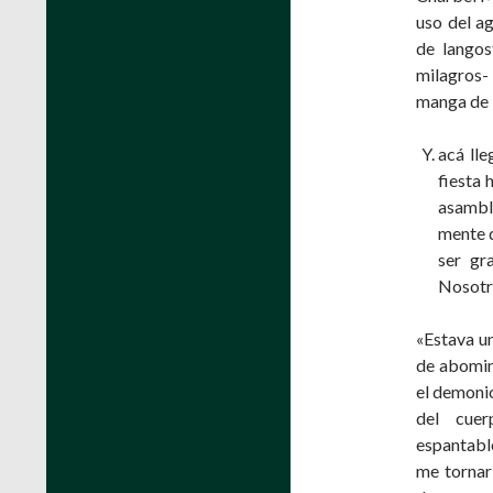
uso del a
de langos
milagros-
manga de l
acá lle
fiesta 
asambl
mente d
ser gr
Noso­tr
«Estava un
de abomina
el demonio
del cuer
espantabl
me tornar