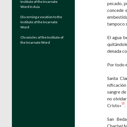
Institute of the Incarnate
pecado, p
Word in Asia
concede e
embestida
Discerning a vocation to the
Institute of the Incarnate
tam­poco s
Word
El agua b
Chronicles of the Institute of
the Incarnate Word
quitándol
denada co
Por todo e
Santa Cla
nificació
sangre de 
no olvidar
[4]
Cristo»
.
San Beda,
Charbel Ma