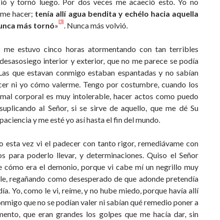
ió y tornó luego. Por dos veces me acaeció esto. Yo no
 me hacer;
tenía allí agua bendita y echélo hacia aquella
[5]
nunca más tornó
»
. Nunca más volvió.
 me estuvo cinco horas atormentando con tan terribles
desasosiego interior y exterior, que no me parece se podía
. Las que estavan conmigo estaban espantadas y no sabían
cer ni yo cómo valerme. Tengo por costumbre, cuando los
 mal corporal es muy intolerable, hacer actos como puedo
 suplicando al Señor, si se sirve de aquello, que me dé Su
aciencia y me esté yo así hasta el fin del mundo.
 esta vez vi el padecer con tanto rigor, remediávame con
os para poderlo llevar, y determinaciones. Quiso el Se­ñor
e cómo era el demonio, porque vi cabe mí un negrillo muy
e, regañando como desesperado de que adonde pre­tendía
ía. Yo, como le vi, reíme, y no hube miedo, porque havía allí
nmigo que no se podían valer ni sabían qué remedio poner a
mento, que eran grandes los golpes que me hacía dar, sin