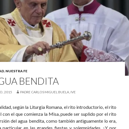
AD
,
NUESTRA FE
AGUA BENDITA
O, 2015
PADRE CARLOS MIGUEL BUELA, IVE
alidad, según la Liturgia Romana, el rito introductorio, el rito
l con el que comienza la Misa, puede ser suplido por el rito
ersión del agua bendita, como también antiguamente lo era,
 particular en las grandes fiestas y solemnidades.
¿Y por