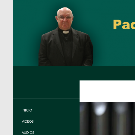
Buscar
Padre Carlos Miguel Buela, IVE
Página oficial del Padre Carlos
Buela, IVE
INICIO
VIDEOS
AUDIOS