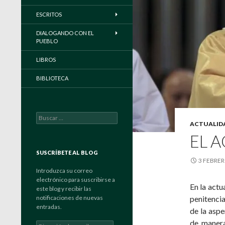
ESCRITOS
DIALOGANDO CON EL
PUEBLO
LIBROS
BIBLIOTECA
Buscar:
ACTUALID
EL 
SUSCRÍBETE AL BLOG
3 FEBRER
Introduzca su correo
electrónico para suscribirse a
En la actu
este blog y recibir las
notificaciones de nuevas
penitencia
entradas.
de la asp
de manera
Dirección