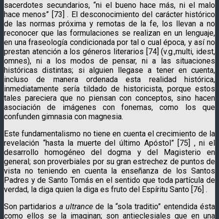
sacerdotes secundarios, “ni el bueno hace más, ni el malo
hace menos” [73] . El desconocimiento del carácter histórico
de las normas próxima y remotas de la fe, los llevan a no
reconocer que las formulaciones se realizan en un lenguaje,
en una fraseología condicionada por tal o cual época, y así no
prestan atención a los géneros literarios [74] (v.g.,multi, idest,
omnes), ni a los modos de pensar, ni a las situaciones
históricas distintas; si alguien llegase a tener en cuenta,
incluso de manera ordenada esta realidad histórica,
inmediatamente sería tildado de historicista, porque estos
tales pareciera que no piensan con conceptos, sino hacen
asociación de imágenes con fonemas, como los que
confunden gimnasia con magnesia.
Este fundamentalismo no tiene en cuenta el crecimiento de la
revelación “hasta la muerte del último Apóstol” [75] , ni el
desarrollo homogéneo del dogma y del Magisterio en
general; son proverbiales por su gran estrechez de puntos de
vista no teniendo en cuenta la enseñanza de los Santos
Padres y de Santo Tomás en el sentido que toda partícula de
verdad, la diga quien la diga es fruto del Espíritu Santo [76] .
Son partidarios
a ultrance
de la “sola traditio” entendida ésta
como ellos se la imaginan; son antieclesiales que en una