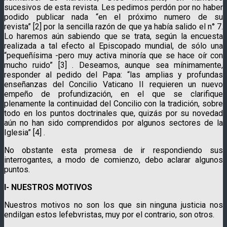
sucesivos de esta revista. Les pedimos perdón por no haber
podido publicar nada “en el próximo numero de su
revista” [2] por la sencilla razón de que ya había salido el n° 7.
Lo haremos aún sabiendo que se trata, según la encuesta
realizada a tal efecto al Episcopado mundial, de sólo una
“pequeñísima -pero muy activa minoría que se hace oír con
mucho ruido” [3] . Deseamos, aunque sea mínimamente,
responder al pedido del Papa: “las amplias y profundas
enseñanzas del Concilio Vaticano II requieren un nuevo
empeño de profundización, en el que se clarifique
plenamente la continuidad del Concilio con la tradición, sobre
todo en los puntos doctrinales que, quizás por su novedad
aún no han sido comprendidos por algunos sectores de la
Iglesia” [4] .
No obstante esta promesa de ir respondiendo sus
interrogantes, a modo de comienzo, debo aclarar algunos
puntos.
I- NUESTROS MOTIVOS
Nuestros motivos no son los que sin ninguna justicia nos
endilgan estos lefebvristas, muy por el contrario, son otros.