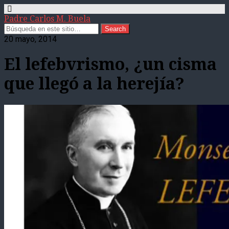
Padre Carlos M. Buela
20 mayo, 2014
El lefebvrismo, ¿un cisma
que llegó a la herejía?