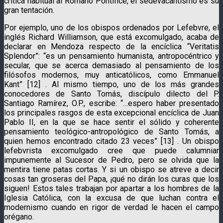
crítica habitual al Romano Pontífice, el sedevacantismo es su
gran tentación.
Por ejemplo, uno de los obispos ordenados por Lefebvre, el
inglés Richard Williamson, que está excomulgado, acaba de
declarar en Mendoza respecto de la encíclica “Veritatis
Splendor”: “es un pensamiento humanista, antropocéntrico y
secular, que se acerca demasiado al pensamiento de los
filósofos modernos, muy anticatólicos, como Emmanuel
Kant” [12] . Al mismo tiempo, uno de los más grandes
conocedores de Santo Tomás, discípulo dilecto del P.
Santiago Ramírez, O.P., escribe: “…espero haber presentado
los principales rasgos de esta excepcional encíclica de Juan
Pablo II, en la que se hace sentir el sólido y coherente
pensamiento teológico-antropológico de Santo Tomás, a
quien hemos encontrado citado 23 veces” [13] . Un obispo
lefebvrista excomulgado cree que puede calumniar
impunemente al Sucesor de Pedro, pero se olvida que la
mentira tiene patas cortas. Y si un obispo se atreve a decir
cosas tan groseras del Papa, ¡qué no dirán los curas que los
siguen! Estos tales trabajan por apartar a los hombres de la
Iglesia Católica, con la excusa de que luchan contra el
modernismo cuando en rigor de verdad le hacen el campo
orégano.