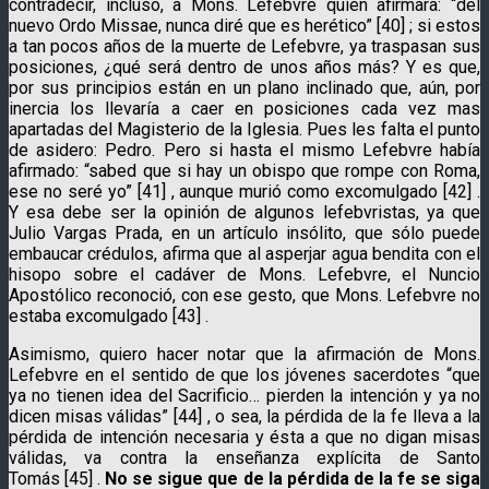
contradecir, incluso, a Mons. Lefebvre quien afirmara: “del
nuevo Ordo Missae, nunca diré que es herético” [40] ; si estos
a tan pocos años de la muerte de Lefebvre, ya traspasan sus
posiciones, ¿qué será dentro de unos años más? Y es que,
por sus principios están en un plano inclinado que, aún, por
inercia los llevaría a caer en posiciones cada vez mas
apartadas del Magisterio de la Iglesia. Pues les falta el punto
de asidero: Pedro. Pero si hasta el mismo Lefebvre había
afirmado: “sabed que si hay un obispo que rompe con Roma,
ese no seré yo” [41] , aunque murió como excomulgado [42] .
Y esa debe ser la opinión de algunos lefebvristas, ya que
Julio Vargas Prada, en un artículo insólito, que sólo puede
embaucar crédulos, afirma que al asperjar agua bendita con el
hisopo sobre el cadáver de Mons. Lefebvre, el Nuncio
Apostólico reconoció, con ese gesto, que Mons. Lefebvre no
estaba excomulgado [43] .
Asimismo, quiero hacer notar que la afirmación de Mons.
Lefebvre en el sentido de que los jóvenes sacerdotes “que
ya no tienen idea del Sacrificio… pierden la intención y ya no
dicen misas válidas” [44] , o sea, la pérdida de la fe lleva a la
pérdida de intención necesaria y ésta a que no digan misas
válidas, va contra la enseñanza explícita de Santo
Tomás [45] .
No se sigue que de la pérdida de la fe se siga