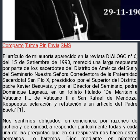
Comparte
Tuitea
Pin
Envía
SMS
El artículo de mi autoría aparecido en la revista DIÁLOGO n° 6,
del 15 de Setiembre de 1993, mereció una larga respuesta
por parte de los sacerdotes del Distrito de América del Sur y
del Seminario Nuestra Señora Corredentora de la Fraternidad
Sacerdotal San Pío X, presididos por el Superior del Distrito,
padre Xavier Beauvais, y por el Director del Seminario, padre
Dominique Lagneau, en un folleto titulado “De Maritain a
Vaticano II… de Vaticano II a San Rafael de Mendoza.
Respuesta, aclaración y refutación a un artículo del Padre
Buela”
[1] .
Nos sentimos obligados, en conciencia, por razones de
justicia y de caridad, a responder puntualmente todas y cada
una de las preguntas que en su respuesta nos hacen estos
hermanos. Lo haremos, Dios mediante, en números