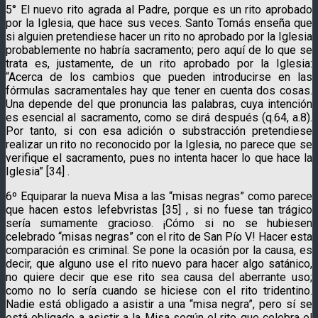
5° El nuevo rito agrada al Padre, porque es un rito aprobado
por la Iglesia, que hace sus veces. Santo Tomás enseña que
si alguien pretendiese hacer un rito no aprobado por la Iglesia
probablemente no habría sacramento; pero aquí de lo que se
trata es, justamente, de un rito aprobado por la Iglesia:
“Acerca de los cambios que pueden introducirse en las
fórmulas sacramentales hay que tener en cuenta dos cosas.
Una depende del que pronuncia las palabras, cuya intención
es esencial al sacramento, como se dirá después (q.64, a.8).
Por tanto, si con esa adición o substracción pretendiese
realizar un rito no reconocido por la Iglesia, no parece que se
verifique el sacramento, pues no intenta hacer lo que hace la
Iglesia” [34] .
6º Equiparar la nueva Misa a las “misas negras” como parece
que hacen estos lefebvristas [35] , si no fuese tan trágico
sería sumamente gracioso. ¡Cómo si no se hubiesen
celebrado “misas negras” con el rito de San Pío V! Hacer esta
comparación es criminal. Se pone la ocasión por la causa, es
decir, que alguno use el rito nuevo para hacer algo satánico,
no quiere decir que ese rito sea causa del aberrante uso;
como no lo sería cuando se hiciese con el rito tridentino.
Nadie está obligado a asistir a una “misa negra”, pero sí se
está obligado a asistir a la Misa según el rito que celebra el