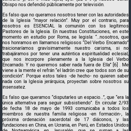
Obispo nos defendió públicamente por televisión.
Es falso que no queramos nosotros tener con las autoridades
de la Iglesia “mayor relación”. Muy por el contrario, para
nosotros es ESENCIAL la comunión con los legítimos
Pastores de la Iglesia. En nuestras Constituciones, en este
momento en estudio por Roma, se legisla: “…nosotros, que
nos honramos en llamarnos religiosos “Del Verbo Encarnado”
traicionaríamos gravísimamente nuestro carisma, si no
trabajáramos por tener una auténtica espiritualidad eclesial,
que nos incorpore plenamente a la Iglesia del Verbo
Encarnado. Y no queremos saber nada fuera de Ella” [6] . Me
viene a la mente el refrán “el ladrón cree que todos son de su
condición”. Porque estos tales -de hecho- no quieren saber
nada con la Iglesia jerárquica, proyectan sobre nosotros su
insensatez.
Es falso que queramos “disputarles un espacio…”, que “era la
única alternativa para seguir subsistiendo”. En circular 2/93
de fecha 18 de mayo de 1993 comunicaba a todos los
miembros de nuestra familia religiosa -en formación-, la
próxima ordenación sacerdotal de 17 diáconos, y las
fundaciones en China, en Ucrania, en Perú, en Estados Unidos
de Norteamérica, en Jerusalén, que se suman a las