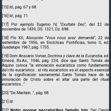
[15]
Id
., pág. 67 y 68.
[16]
Id
., pág. 11.
[17] Por ejemplo Eugenio IV, “
Exultate Deo
“, del 22 de
noviembre de 1439, DS. 1321; Dz. 698.
[18] Pío XII, Alocución “
Vous nous avez demandé
“, 22 de
setiembre de 1956, en Encíclicas Pontificias, tomo II, ed.
Guadalupe 1967, pág. 1755.
[19] Dom Anscario Vonier,
Doctrina y clave de la Eucaristía
, ed.
Emecé, Bs.As., 1946, pág. 234, dice que Santo Tomás de
Aquino coloca “la inmolación eucarística como fundamento
del rito eucarístico… el rito eucarístico es el aspecto esencial
de la significación sacramental…Santo Tomás hace de la
inmolación de Cristo sobre el altar una parte del ritual
eucarístico…”.
[20] “De Maritain…”, pág. 68.
[21]
Id
.
[22]
Nobis quoque peccatoribus famulis tuis
, Del Canon