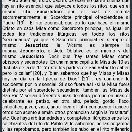
3° Pero además, estos padres parecen no darse cuenta que
hay un rito esencial, que subyace a todos los ritos, que es el
mismo
rito eucarístico
por el cual se inmola
sacramentalmente el Sacerdote principal ofreciéndose al
Padre [19] . El rito esencial, que es lo que hace el mismo
Cristo en cada Misa como Sacerdote principal, es igual en
todas las tradiciones litúrgicas, en todos los ritos
“secundarios”, ya que el Sacerdote principal es siempre el
mismo:
Jesucristo
; la Víctima es siempre la
misma:
Jesucristo
; el Acto Oblativo es el mismo y del
mismo
Jesucristo
. Decir que “hay tantas Misas como
obispos y sacerdotes. En una misma capilla, la Misa de 10 es
distinta de la de 11. Y esto los padres de San Rafael lo saben
pero lo callan” [20] , y “bien sabemos que hay Misas y Misas
hoy en día en la Iglesia de Dios” [21] , es confundir lo
accidental por lo esencial. Si eso fuera así -si la Misa fuera
distinta por el sacerdote secundario- también las Misas de
San Pío V serían diferentes unas de otras, porque en unas el
celebrante es petiso, en otra alto, pelado, gordo, flaco,
antipático, joven, viejo, unos leen el latín con acento francés,
otros con acento alemán, otros pronuncian según la “restituta”,
etc. Que haya arbitrariedades y corruptelas litúrgicas entre los
celebrantes del rito de Pablo VI lo sabemos, no las negamos
y las reprobamos, pero también las hubo en el rito milenario