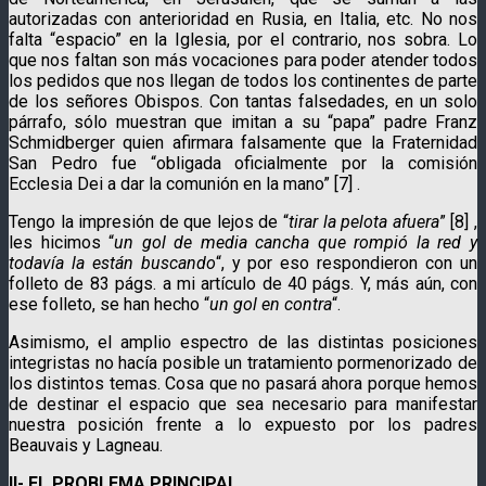
autorizadas con anterioridad en Rusia, en Italia, etc. No nos
falta “espacio” en la Iglesia, por el contrario, nos sobra. Lo
que nos faltan son más vocaciones para poder atender todos
los pedidos que nos llegan de todos los continentes de parte
de los señores Obispos. Con tantas falsedades, en un solo
párrafo, sólo muestran que imitan a su “papa” padre Franz
Schmidberger quien afirmara falsamente que la Fraternidad
San Pedro fue “obligada oficialmente por la comisión
Ecclesia Dei a dar la comunión en la mano” [7] .
Tengo la impresión de que lejos de “
tirar la pelota afuera
” [8] ,
les hicimos “
un gol de media cancha que rompió la red y
todavía la están buscando
“, y por eso respondieron con un
folleto de 83 págs. a mi artículo de 40 págs. Y, más aún, con
ese folleto, se han hecho “
un gol en contra
“.
Asimismo, el amplio espectro de las distintas posiciones
integristas no hacía posible un tratamiento pormenorizado de
los distintos temas. Cosa que no pasará ahora porque hemos
de destinar el espacio que sea necesario para manifestar
nuestra posición frente a lo expuesto por los padres
Beauvais y Lagneau.
II- EL PROBLEMA PRINCIPAL