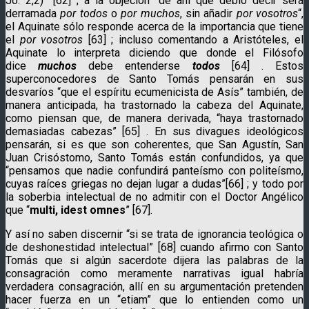
Jo. 2,2)” [62] ; a la objeción “de ahí que debió decir será
derramada
por todos
o
por muchos
, sin añadir
por vosotros
“,
el Aquinate sólo responde acerca de la importancia que tiene
el
por vosotros
[63] ; incluso comentando a Aristóteles, el
Aquinate lo interpreta diciendo que donde el Filósofo
dice
muchos
debe entenderse
todos
[64] . Estos
superconocedores de Santo Tomás pensarán en sus
desvaríos “que el espíritu ecumenicista de Asís” también, de
manera anticipada, ha trastornado la cabeza del Aquinate,
como piensan que, de manera derivada, “haya trastornado
demasiadas cabezas” [65] . En sus divagues ideológicos
pensarán, si es que son coherentes, que San Agustín, San
Juan Crisóstomo, Santo Tomás están confundidos, ya que
“pensamos que nadie confundirá panteísmo con politeísmo,
cuyas raíces griegas no dejan lugar a dudas”[66] ; y todo por
la soberbia intelectual de no admitir con el Doctor Angélico
que “
multi, idest omnes
” [67].
Y así no saben discernir “si se trata de ignorancia teológica o
de deshonestidad intelectual” [68] cuando afirmo con Santo
Tomás que si algún sacerdote dijera las palabras de la
consagración como meramente narrativas igual habría
verdadera consagración, allí en su argumentación pretenden
hacer fuerza en un “etiam” que lo entienden como un