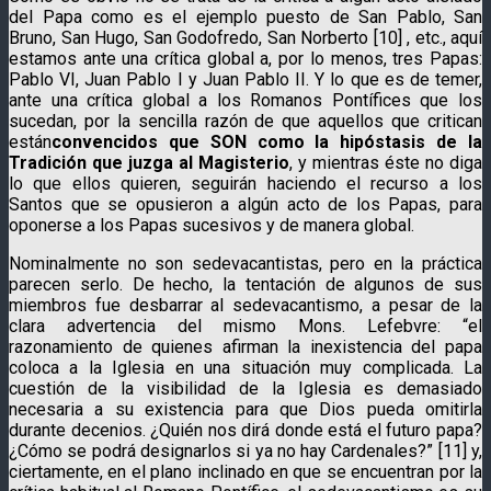
del Papa como es el ejemplo puesto de San Pablo, San
Bruno, San Hugo, San Godofredo, San Norberto [10] , etc., aquí
estamos ante una crítica global a, por lo menos, tres Papas:
Pablo VI, Juan Pablo I y Juan Pablo II. Y lo que es de temer,
ante una crítica global a los Romanos Pontífices que los
sucedan, por la sencilla razón de que aquellos que critican
están
convencidos que SON como la hipóstasis de la
Tradición que juzga al Magisterio
, y mientras éste no diga
lo que ellos quieren, seguirán haciendo el recurso a los
Santos que se opusieron a algún acto de los Papas, para
oponerse a los Papas sucesivos y de manera global.
Nominalmente no son sedevacantistas, pero en la práctica
parecen serlo. De hecho, la tentación de algunos de sus
miembros fue desbarrar al sedevacantismo, a pesar de la
clara advertencia del mismo Mons. Lefebvre: “el
razonamiento de quienes afirman la inexistencia del papa
coloca a la Iglesia en una situación muy complicada. La
cuestión de la visibilidad de la Iglesia es demasiado
necesaria a su existencia para que Dios pueda omitirla
durante decenios. ¿Quién nos dirá donde está el futuro papa?
¿Cómo se podrá designarlos si ya no hay Cardenales?” [11] y,
ciertamente, en el plano inclinado en que se encuentran por la