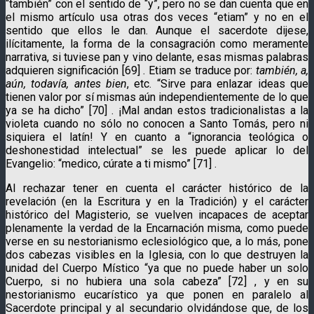
“también” con el sentido de “y”, pero no se dan cuenta que en
el mismo artículo usa otras dos veces “etiam” y no en el
sentido que ellos le dan. Aunque el sacerdote dijese,
ilícitamente, la forma de la consagración como meramente
narrativa, si tuviese pan y vino delante, esas mismas palabras
adquieren significación [69] . Etiam se traduce por:
también, a,
aún, todavía, antes bien
, etc. “Sirve para enlazar ideas que
tienen valor por sí mismas aún independientemente de lo que
ya se ha dicho” [70] . ¡Mal andan estos tradicionalistas a la
violeta cuando no sólo no conocen a Santo Tomás, pero ni
siquiera el latín! Y en cuanto a “ignorancia teológica o
deshonestidad intelectual” se les puede aplicar lo del
Evangelio: “medico, cúrate a ti mismo” [71] .
Al rechazar tener en cuenta el carácter histórico de la
revelación (en la Escritura y en la Tradición) y el carácter
histórico del Magisterio, se vuelven incapaces de aceptar
plenamente la verdad de la Encarnación misma, como puede
verse en su nestorianismo eclesiológico que, a lo más, pone
dos cabezas visibles en la Iglesia, con lo que destruyen la
unidad del Cuerpo Místico “ya que no puede haber un solo
Cuerpo, si no hubiera una sola cabeza” [72] , y en su
nestorianismo eucarístico ya que ponen en paralelo al
Sacerdote principal y al secundario olvidándose que, de los