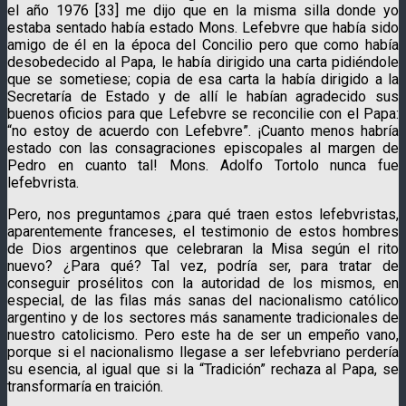
el año 1976 [33] me dijo que en la misma silla donde yo
estaba sentado había estado Mons. Lefebvre que había sido
amigo de él en la época del Concilio pero que como había
desobedecido al Papa, le había dirigido una carta pidiéndole
que se sometiese; copia de esa carta la había dirigido a la
Secretaría de Estado y de allí le habían agradecido sus
buenos oficios para que Lefebvre se reconcilie con el Papa:
“no estoy de acuerdo con Lefebvre”. ¡Cuanto menos habría
estado con las consagraciones episcopales al margen de
Pedro en cuanto tal! Mons. Adolfo Tortolo nunca fue
lefebvrista.
Pero, nos preguntamos ¿para qué traen estos lefebvristas,
aparentemente franceses, el testimonio de estos hombres
de Dios argentinos que celebraran la Misa según el rito
nuevo? ¿Para qué? Tal vez, podría ser, para tratar de
conseguir prosélitos con la autoridad de los mismos, en
especial, de las filas más sanas del nacionalismo católico
argentino y de los sectores más sanamente tradicionales de
nuestro catolicismo. Pero este ha de ser un empeño vano,
porque si el nacionalismo llegase a ser lefebvriano perdería
su esencia, al igual que si la “Tradición” rechaza al Papa, se
transformaría en traición.