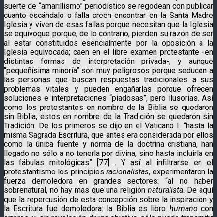
suerte de “amarillismo” periodístico se regodean con publicar
cuanto escándalo o falla creen encontrar en la Santa Madre
Iglesia y viven de esas fallas porque necesitan que la Iglesia
se equivoque porque, de lo contrario, pierden su razón de ser
al estar constituidos esencialmente por la oposición a la
Iglesia equivocada; caen en el libre examen protestante -en
distintas formas de interpretación privada-; y aunque
“pequeñísima minoría” son muy peligrosos porque seducen a
las personas que buscan respuestas tradicionales a sus
problemas vitales y pueden engañarlas porque ofrecen
soluciones e interpretaciones “piadosas”, pero ilusorias. Así
como los protestantes en nombre de la Biblia se quedaron
sin Biblia, estos en nombre de la Tradición se quedaron sin
Tradición. De los primeros se dijo en el Vaticano I: “hasta la
misma Sagrada Escritura, que antes era considerada por ellos
como la única fuente y norma de la doctrina cristiana, han
llegado no sólo a no tenerla por divina, sino hasta incluirla en
las fábulas mitológicas” [77] . Y así al infiltrarse en el
protestantismo los principios
racionalistas
, experimentaron la
fuerza demoledora en grandes sectores: “al no haber
sobrenatural, no hay mas que una religión
naturalista
. De aquí
que la repercusión de esta concepción sobre la inspiración y
la Escritura fue demoledora: la Biblia es libro
humano
con