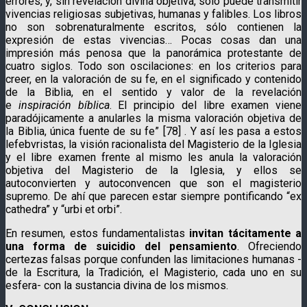
errores, y, sin revelación divina objetiva, sólo puede transmitir
vivencias religiosas subjetivas, humanas y falibles. Los libros
no son sobrenaturalmente escritos, sólo contienen la
expresión de estas vivencias… Pocas cosas dan una
impresión más penosa que la panorámica protestante de
cuatro siglos. Todo son oscilaciones: en los criterios para
creer, en la valoración de su fe, en el significado y contenido
de la Biblia, en el sentido y valor de la revelación
e
inspiración bíblica
. El principio del libre examen viene
paradójicamente a anularles la misma valoración objetiva de
la Biblia, única fuente de su fe” [78] . Y así les pasa a estos
lefebvristas, la visión racionalista del Magisterio de la Iglesia
y el libre examen frente al mismo les anula la valoración
objetiva del Magisterio de la Iglesia, y ellos se
autoconvierten y autoconvencen que son el magisterio
supremo. De ahí que parecen estar siempre pontificando “ex
cathedra” y “urbi et orbi”.
En resumen, estos fundamentalistas
invitan tácitamente a
una forma de suicidio del pensamiento
. Ofreciendo
certezas falsas porque confunden las limitaciones humanas -
de la Escritura, la Tradición, el Magisterio, cada uno en su
esfera- con la sustancia divina de los mismos.