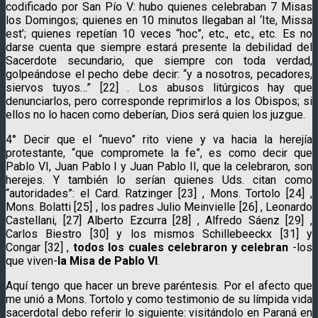
codificado por San Pío V: hubo quienes celebraban 7 Misas
los Domingos; quienes en 10 minutos llegaban al ‘Ite, Missa
est’; quienes repetían 10 veces “hoc”, etc., etc., etc. Es no
darse cuenta que siempre estará presente la debilidad del
Sacerdote secundario, que siempre con toda verdad,
golpeándose el pecho debe decir: “y a nosotros, pecadores,
siervos tuyos…” [22] . Los abusos litúrgicos hay que
denunciarlos, pero corresponde reprimirlos a los Obispos; si
ellos no lo hacen como deberían, Dios será quien los juzgue.
4° Decir que el “nuevo” rito viene y va hacia la herejía
protestante, “que compromete la fe”, es como decir que
Pablo VI, Juan Pablo I y Juan Pablo II, que la celebraron, son
herejes. Y también lo serían quienes Uds. citan como
“autoridades”: el Card. Ratzinger [23] , Mons. Tortolo [24] ,
Mons. Bolatti [25] , los padres Julio Meinvielle [26] , Leonardo
Castellani, [27] Alberto Ezcurra [28] , Alfredo Sáenz [29] ,
Carlos Biestro [30] y los mismos Schillebeeckx [31] y
Congar [32] ,
todos los cuales celebraron y celebran
-los
que viven-
la Misa de Pablo VI
.
Aquí tengo que hacer un breve paréntesis. Por el afecto que
me unió a Mons. Tortolo y como testimonio de su límpida vida
sacerdotal debo referir lo siguiente: visitándolo en Paraná en