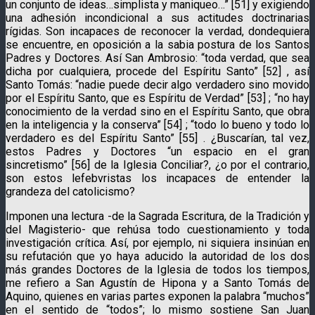
un conjunto de ideas…simplista y maniqueo…” [51] y exigiendo
una adhesión incondicional a sus actitudes doctrinarias
rígidas. Son incapaces de reconocer la verdad, dondequiera
se encuentre, en oposición a la sabia postura de los Santos
Padres y Doctores. Así San Ambrosio: “toda verdad, que sea
dicha por cualquiera, procede del Espíritu Santo” [52] , así
Santo Tomás: “nadie puede decir algo verdadero sino movido
por el Espíritu Santo, que es Espíritu de Verdad” [53] ; “no hay
conocimiento de la verdad sino en el Espíritu Santo, que obra
en la inteligencia y la conserva” [54] ; “todo lo bueno y todo lo
verdadero es del Espíritu Santo” [55] . ¿Buscarían, tal vez,
estos Padres y Doctores “un espacio en el gran
sincretismo” [56] de la Iglesia Conciliar?, ¿o por el contrario,
son estos lefebvristas los incapaces de entender la
grandeza del catolicismo?
Imponen una lectura -de la Sagrada Escritura, de la Tradición y
del Magisterio- que rehúsa todo cuestionamiento y toda
investigación crítica. Así, por ejemplo, ni siquiera insinúan en
su refutación que yo haya aducido la autoridad de los dos
más grandes Doctores de la Iglesia de todos los tiempos,
me refiero a San Agustín de Hipona y a Santo Tomás de
Aquino, quienes en varias partes exponen la palabra “muchos”
en el sentido de “todos”; lo mismo sostiene San Juan