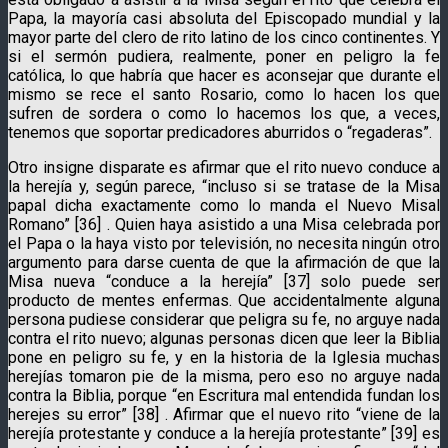
Papa, la mayoría casi absoluta del Episcopado mundial y la
mayor parte del clero de rito latino de los cinco continentes. Y
si el sermón pudiera, realmente, poner en peligro la fe
católica, lo que habría que hacer es aconsejar que durante el
mismo se rece el santo Rosario, como lo hacen los que
sufren de sordera o como lo hacemos los que, a veces,
tenemos que soportar predicadores aburridos o “regaderas”.
Otro insigne disparate es afirmar que el rito nuevo conduce a
la herejía y, según parece, “incluso si se tratase de la Misa
papal dicha exactamente como lo manda el Nuevo Misal
Romano” [36] . Quien haya asistido a una Misa celebrada por
el Papa o la haya visto por televisión, no necesita ningún otro
argumento para darse cuenta de que la afirmación de que la
Misa nueva “conduce a la herejía” [37] solo puede ser
producto de mentes enfermas. Que accidentalmente alguna
persona pudiese considerar que peligra su fe, no arguye nada
contra el rito nuevo; algunas personas dicen que leer la Biblia
pone en peligro su fe, y en la historia de la Iglesia muchas
herejías tomaron pie de la misma, pero eso no arguye nada
contra la Biblia, porque “en Escritura mal entendida fundan los
herejes su error” [38] . Afirmar que el nuevo rito “viene de la
herejía protestante y conduce a la herejía protestante” [39] es