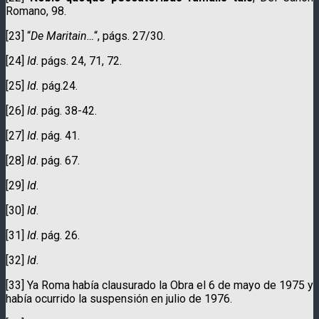
Romano, 98.
[23] “
De Maritain…
“, págs. 27/30.
[24]
Id
. págs. 24, 71, 72.
[25]
Id.
pág.24.
[26]
Id
. pág. 38-42.
[27]
Id
. pág. 41.
[28]
Id
. pág. 67.
[29]
Id
.
[30]
Id
.
[31]
Id
. pág. 26.
[32]
Id
.
[33] Ya Roma había clausurado la Obra el 6 de mayo de 1975 y
había ocurrido la suspensión en julio de 1976.