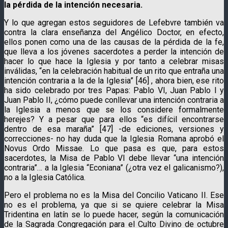
la pérdida de la intención necesaria.
Y lo que agregan estos seguidores de Lefebvre también va
contra la clara enseñanza del Angélico Doctor, en efecto,
ellos ponen como una de las causas de la pérdida de la fe,
que lleva a los jóvenes sacerdotes a perder la intención de
hacer lo que hace la Iglesia y por tanto a celebrar misas
inválidas, “en la celebración habitual de un rito que entraña una
intención contraria a la de la Iglesia” [46] , ahora bien, ese rito
ha sido celebrado por tres Papas: Pablo VI, Juan Pablo I y
Juan Pablo II, ¿cómo puede conllevar una intención contraria a
la Iglesia a menos que se los considere formalmente
herejes? Y a pesar que para ellos “es difícil encontrarse
dentro de esa maraña” [47] -de ediciones, versiones y
correcciones- no hay duda que la Iglesia Romana aprobó el
Novus Ordo Missae. Lo que pasa es que, para estos
sacerdotes, la Misa de Pablo VI debe llevar “una intención
contraria”… a la Iglesia “Econiana” (¿otra vez el galicanismo?),
no a la Iglesia Católica.
Pero el problema no es la Misa del Concilio Vaticano II. Ese
no es el problema, ya que si se quiere celebrar la Misa
Tridentina en latín se lo puede hacer, según la comunicación
de la Sagrada Congregación para el Culto Divino de octubre