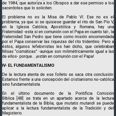
de 1984, que autoriza a los Obispos a dar ese permiso a los
sacerdotes que lo soliciten.
El problema no es la Misa de Pablo VI. Ese no es el
problema, ya que si se quisiese guardar el rito de San Pío V,
en la Iglesia Católica, Apostólica y Romana, hay una
Fraternidad -esta sí en comunión con el Papa en cuanto tal-, la
Fraternidad San Pedro que tiene como misión encomendada
por el Papa conservar las riquezas del rito tridentino. Pero a
éstos, algunos lefebvristas les han dicho, que celebraban
Misas “cismáticas” -aunque son milimétricamente igual a las
de ellos- porque… ¡están en comunión con el Papa!
IV- EL FUNDAMENTALISMO
De la lectura atenta de ese folleto se saca otra conclusión:
Estamos frente a una concepción del cristianismo no-católica
sino fundamentalista.
En el último documento de la Pontificia Comisión
Bíblica [48] se trata en un apartado acerca de la lectura
fundamentalista de la Biblia, que
mutatis mutandi
se puede
aplicar a la lectura fundamentalista de la Tradición y del
Magisterio.