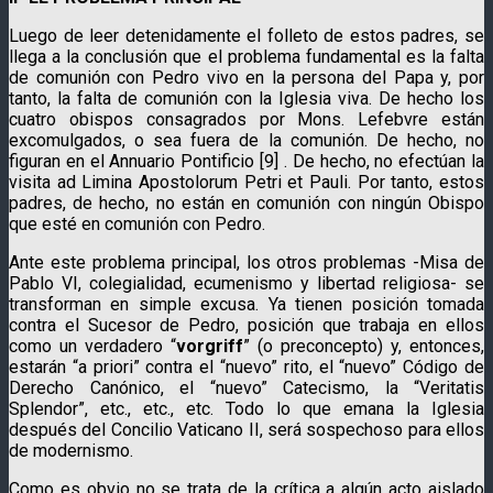
Luego de leer detenidamente el folleto de estos padres, se
llega a la conclusión que el problema fundamental es la falta
de comunión con Pedro vivo en la persona del Papa y, por
tanto, la falta de comunión con la Iglesia viva. De hecho los
cuatro obispos consagrados por Mons. Lefebvre están
excomulgados, o sea fuera de la comunión. De hecho, no
figuran en el Annuario Pontificio [9] . De hecho, no efectúan la
visita ad Limina Apostolorum Petri et Pauli. Por tanto, estos
padres, de hecho, no están en comunión con ningún Obispo
que esté en comunión con Pedro.
Ante este problema principal, los otros problemas -Misa de
Pablo VI, colegialidad, ecumenismo y libertad religiosa- se
transforman en simple excusa. Ya tienen posición tomada
contra el Sucesor de Pedro, posición que trabaja en ellos
como un verdadero “
vorgriff
” (o preconcepto) y, entonces,
estarán “a priori” contra el “nuevo” rito, el “nuevo” Código de
Derecho Canónico, el “nuevo” Catecismo, la “Veritatis
Splendor”, etc., etc., etc. Todo lo que emana la Iglesia
después del Concilio Vaticano II, será sospechoso para ellos
de modernismo.
Como es obvio no se trata de la crítica a algún acto aislado