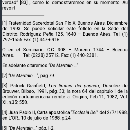
verdad” [83] , como lo demostraremos en su momento. Au
revoir!
[1] Fraternidad Sacerdotal San Pío X, Buenos Aires, Diciembre
de 1993. Se puede solicitar este folleto en la Sede del
Distrito: Rodríguez Peña 125. 1640 – Buenos Aires. Tel: (1)
792-1556 Fax: (1) 447-6918
O en el Seminario: C.C. 308 – Moreno 1744 – Buenos
Aires. Tel: (0228) 25712. Fax: (1) 440-2381.
En adelante citaremos “
De Maritain …
“
[2] “
De Maritain …
“, pág.79.
[3] Patrick Granfield,
Los límites del papado
, Desclée de
Brouwer, Bilbao, 1991, pág. 33; la nota 64 del capitulo I de la
edición norteamericana remite a: Origins, Feb.11, 1982, Vol.
XI, n.35: 558.
[4] Juan Pablo II, Carta apostólica “
Ecclesia Dei
” del 2/7/1988,
en L’OR., 10 de julio de 1988, p.24.
[5] “
De Maritain…
” pág. l-2.