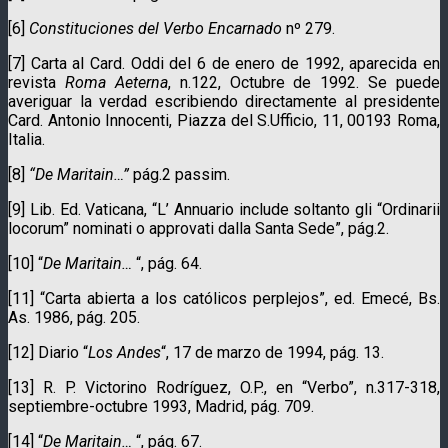
[6]
Constituciones del Verbo Encarnado
nº 279.
[7] Carta al Card. Oddi del 6 de enero de 1992, aparecida en
revista
Roma Aeterna
, n.122, Octubre de 1992. Se puede
averiguar la verdad escribiendo directamente al presidente
Card. Antonio Innocenti, Piazza del S.Ufficio, 11, 00193 Roma,
Italia.
[8]
“De Maritain…”
pág.2 passim.
[9] Lib. Ed. Vaticana, “L’ Annuario include soltanto gli “Ordinarii
locorum” nominati o approvati dalla Santa Sede”, pág.2.
[10] “
De Maritain…
“, pág. 64.
[11] “Carta abierta a los católicos perplejos”, ed. Emecé, Bs.
As. 1986, pág. 205.
[12] Diario “
Los Andes
“, 17 de marzo de 1994, pág. 13.
[13] R. P. Victorino Rodríguez, O.P., en “Verbo”, n.317-318,
septiembre-octubre 1993, Madrid, pág. 709.
[14] “
De Maritain…
“, pág. 67.