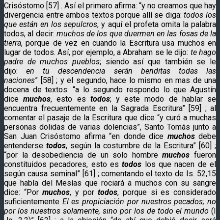
Crisóstomo [57] . Así el primero afirma: “y no creamos que hay
divergencia entre ambos textos porque allí se diga:
todos los
que están en los sepulcros
, y aquí el profeta omita la palabra
todos, al decir:
muchos de los que duermen en las fosas de la
tierra
, porque de vez en cuando la Escritura usa muchos en
lugar de todos. Así, por ejemplo, a Abraham se le dijo:
te hago
padre de muchos pueblos
; siendo así que también se le
dijo:
en tu descendencia serán benditas todas las
naciones
” [58] ; y el segundo, hace lo mismo en mas de una
docena de textos: “a lo segundo respondo lo que Agustín
dice
muchos
, esto es
todos
; y este modo de hablar se
encuentra frecuentemente en la Sagrada Escritura” [59] ; al
comentar el pasaje de la Escritura que dice “y curó a muchas
personas dolidas de varias dolencias”, Santo Tomás junto a
San Juan Crisóstomo afirma “en donde dice
muchos
debe
entenderse
todos
, según la costumbre de la Escritura” [60] ;
“por la desobediencia de un solo hombre
muchos
fueron
constituidos pecadores, esto es
todos
los que nacen de el
según causa seminal” [61] ; comentando el texto de Is. 52,15
que habla del Mesías que rociará a muchos con su sangre
dice: “Por
muchos
, y por
todos
, porque si es considerado
suficientemente
El es propiciación por nuestros pecados; no
por los nuestros solamente, sino por los de todo el mundo
(I