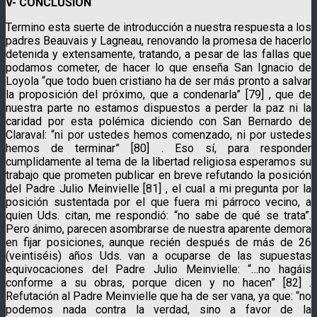
V- CONCLUSION
Termino esta suerte de introducción a nuestra respuesta a los
padres Beauvais y Lagneau, renovando la promesa de hacerlo
detenida y extensamente, tratando, a pesar de las fallas que
podamos cometer, de hacer lo que enseña San Ignacio de
Loyola “que todo buen cristiano ha de ser más pronto a salvar
la proposición del próximo, que a condenarla” [79] , que de
nuestra parte no estamos dispuestos a perder la paz ni la
caridad por esta polémica diciendo con San Bernardo de
Claraval: “ni por ustedes hemos comenzado, ni por ustedes
hemos de terminar” [80] . Eso sí, para responder
cumplidamente al tema de la libertad religiosa esperamos su
trabajo que prometen publicar en breve refutando la posición
del Padre Julio Meinvielle [81] , el cual a mi pregunta por la
posición sustentada por el que fuera mi párroco vecino, a
quien Uds. citan, me respondió: “no sabe de qué se trata”.
Pero ánimo, parecen asombrarse de nuestra aparente demora
en fijar posiciones, aunque recién después de más de 26
(veintiséis) años Uds. van a ocuparse de las supuestas
equivocaciones del Padre Julio Meinvielle: “…no hagáis
conforme a su obras, porque dicen y no hacen” [82] .
Refutación al Padre Meinvielle que ha de ser vana, ya que: “no
podemos nada contra la verdad, sino a favor de la