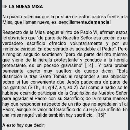
III- LA NUEVA MISA
No puedo silenciar que la postura de estos padres frente a la
Misa, que llaman nueva, es, sencillamente,
demencial
.
Respecto de la Misa, según el rito de Pablo VI, afirman estos
lefebvristas que “de parte de Nuestro Señor esa acción es un
verdadero sacrificio ofrecido voluntariamente y por su
inmensa caridad. En ese sentido es agradable al Padre”. Pero
a renglón seguido sostienen: “pero de parte del rito mismo,
que viene de la herejía protestante y conduce a la herejía
protestante, es un pecado gravísimo” [14] . Y para probar
semejante aserto muy sueltos de cuerpo dicen: “Esta
distinción la trae Santo Tomás al responder a una objeción
sobre si fue conveniente que Jesús padeciera de parte de
los gentiles (S.Th., III, q.47, a.4, ad 2). Así como a nadie se le
hubiese ocurrido participar de la Crucifixión de Nuestro Señor
para agradar al Padre con su Sacrificio; de la misma manera
hay que responder respecto de un rito que no agrada en sí al
Padre, aunque el valor del Sacrificio de su Hijo sea infinito. En
una ‘misa negra’ valida también hay sacrificio… [15]”
A esto hay que decir: