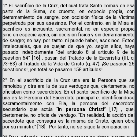
1° El sacrificio de la Cruz, del cual trata Santo Tomás en esa
parte de la Suma, es cruento, en especie propia, con
derramamiento de sangre, con occisión física de la Víctima
perpetrada por sus asesinos. Por el contrario, en la Misa el
sacrificio es incruento, sacramental, no en especie propia
sino en especie ajena, sin occisión física y sin derramamiento
de sangre; no hay, por tanto, ni puede haber, asesinos. Estos
intelectuales, que se quejan de que yo, según ellos, haya
pasado indebidamente “del artículo 8 al artículo 9 de la
cuestión 64” [16] , pasan del Tratado de la Eucaristía (III, q.
73-83) al Tratado de la Vida de Cristo (q. 47). ¡Se pasaron 26
cuestiones!, ¡en total se pasaron 158 artículos!
2° En el sacrificio de la Cruz una era la Persona que se
inmolaba y otra era la de sus verdugos que, ciertamente, no
oficiaban como sacerdotes. En el santo sacrificio de la Misa
una es la Persona del Sacerdote principal e, identificándose
sacramentalmente con Ella, la persona del sacerdote
secundario que actúa “
in persona Christi
” [17] , que,
ciertamente, no oficia de verdugo. “En realidad, la acción del
sacerdote que consagra es la misma de Cristo, quien obra
por su ministro” [18] . Por tanto, no se sigue la comparación.