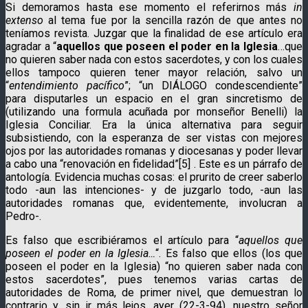
Si demoramos hasta ese momento el referirnos más
in
extenso
al tema fue por la sencilla razón de que antes no
teníamos revista. Juzgar que la finalidad de ese artículo era
agradar a “
aquellos que poseen el poder en la Iglesia
…que
no quieren saber nada con estos sacerdotes, y con los cuales
ellos tampoco quieren tener mayor relación, salvo un
“
entendimiento pacífico
”; “un DIÁLOGO condescendiente”
para disputarles un espacio en el gran sincretismo de
(utilizando una formula acuñada por monseñor Benelli) la
Iglesia Conciliar. Era la única alternativa para seguir
subsistiendo, con la esperanza de ser vistas con mejores
ojos por las autoridades romanas y diocesanas y poder llevar
a cabo una “renovación en fidelidad”[5] . Este es un párrafo de
antología. Evidencia muchas cosas: el prurito de creer saberlo
todo -aun las intenciones- y de juzgarlo todo, -aun las
autoridades romanas que, evidentemente, involucran a
Pedro-.
Es falso que escribiéramos el artículo para “
aquellos que
poseen el poder en la Iglesia…
“. Es falso que ellos (los que
poseen el poder en la Iglesia) “no quieren saber nada con
estos sacerdotes”, pues tenemos varias cartas de
autoridades de Roma, de primer nivel, que demuestran lo
contrario y, sin ir más lejos, ayer (22-3-94), nuestro señor