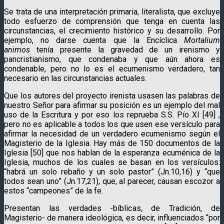
Se trata de una interpretación primaria, literalista, que excluye
todo esfuerzo de comprensión que tenga en cuenta las
circunstancias, el crecimiento histórico y su desarrollo. Por
ejemplo, no darse cuenta que la Encíclica
Mortalium
animos
tenía presente la gravedad de un irenismo y
pancristianismo, que condenaba y que aún ahora es
condenable, pero no lo es el ecumenismo verdadero, tan
necesario en las circunstancias actuales.
Que los autores del proyecto irenista usasen las palabras de
nuestro Señor para afirmar su posición es un ejemplo del mal
uso de la Escritura y por eso los reprueba S.S. Pío XI [49] ,
pero no es aplicable a todos los que usen ese versículo para
afirmar la necesidad de un verdadero ecumenismo según el
Magisterio de la Iglesia. Hay más de 150 documentos de la
Iglesia [50] que nos hablan de la esperanza ecuménica de la
Iglesia, muchos de los cuales se basan en los versículos:
“habrá un solo rebaño y un solo pastor” (Jn.10,16) y “que
todos sean uno” (Jn.17,21), que, al parecer, causan escozor a
estos “campeones” de la fe.
Presentan las verdades -bíblicas, de Tradición, de
Magisterio- de manera ideológica, es decir, influenciados “por