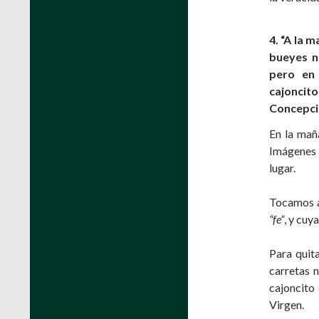
4. “A la 
bueyes n
pero en
cajoncito
Concepció
En la maña
Imágenes 
lugar.
Tocamos a
“fe”
, y cuy
Para quita
carretas 
cajoncito
Virgen.