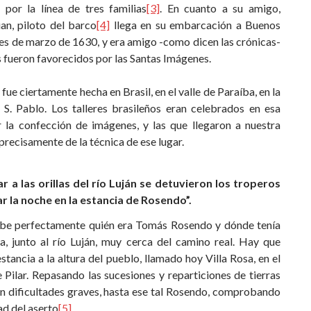
por la línea de tres familias
[3]
. En cuanto a su amigo,
an, piloto del barco
[4]
llega en su embarcación a Buenos
nes de marzo de 1630, y era amigo -como dicen las crónicas-
 fueron favorecidos por las Santas Imágenes.
fue ciertamente hecha en Brasil, en el valle de Paraíba, en la
 S. Pablo. Los talleres brasileños eran celebrados en esa
 la confección de imágenes, y las que llegaron a nuestra
 precisamente de la técnica de ese lugar.
gar a las orillas del río Luján se detuvieron los troperos
r la noche en la estancia de Rosendo”.
be perfectamente quién era Tomás Rosendo y dónde tenía
ia, junto al río Luján, muy cerca del camino real. Hay que
estancia a la altura del pueblo, llamado hoy Villa Rosa, en el
 Pilar. Repasando las sucesiones y reparticiones de tierras
sin dificultades graves, hasta ese tal Rosendo, comprobando
ad del aserto
[5]
.