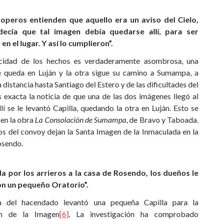
roperos entienden que aquello era un aviso del Cielo,
decía que tal imagen debía quedarse allí, para ser
n el lugar. Y así lo cumplieron”.
icidad de los hechos es verdaderamente asombrosa, una
 queda en Luján y la otra sigue su camino a Sumampa, a
a distancia hasta Santiago del Estero y de las dificultades del
 exacta la noticia de que una de las dos imágenes llegó al
lí se le levantó Capilla, quedando la otra en Luján. Esto se
 en la obra
La Consolación de Sumampa
, de Bravo y Taboada.
os del convoy dejan la Santa Imagen de la Inmaculada en la
osendo.
da por los arrieros a la casa de Rosendo, los dueños le
on un pequeño Oratorio”.
ia del hacendado levantó una pequeña Capilla para la
ón de la Imagen
[6]
. La investigación ha comprobado