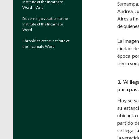
Institute of the Incarnate
Sumampa, 
Word in Asia
Andrea Ju
Aires a fi
Discerning a vocation to the
Institute of the Incarnate
de quienes
Word
La Imagen 
Chronicles of the Institute of
the Incarnate Word
ciudad de
época por
tierra son
3. “Al lle
para pasa
Hoy se sa
su estanc
ubicar la 
partido de
se llega, 
la veracid