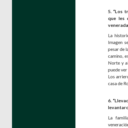
5. “Los t
que les 
venerada e
La histor
Imagen se
pesar de l
camino, es
Norte y al
puede ver
Los arrier
casa de R
6. “Lleva
levantar
La famil
veneraci