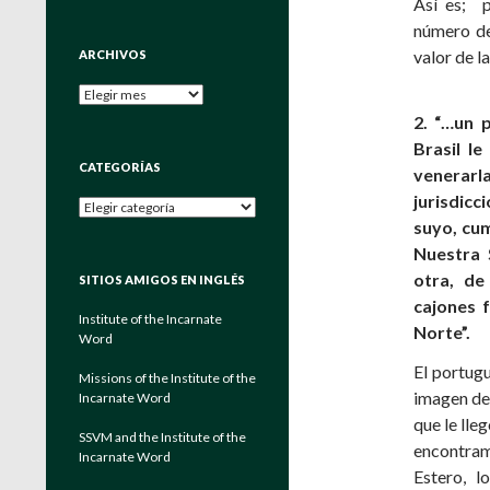
Así es; p
número de
valor de 
ARCHIVOS
Archivos
2. “…un 
Brasil l
CATEGORÍAS
venerarl
jurisdicc
Categorías
suyo, cum
Nuestra 
otra, d
SITIOS AMIGOS EN INGLÉS
cajones 
Institute of the Incarnate
Norte”.
Word
El portugu
Missions of the Institute of the
imagen de 
Incarnate Word
que le lle
SSVM and the Institute of the
encontram
Incarnate Word
Estero, l