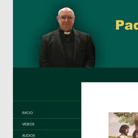
Buscar
Padre Carlos Miguel Buela, IVE
Página oficial del Padre Carlos
Buela, IVE
INICIO
VIDEOS
AUDIOS