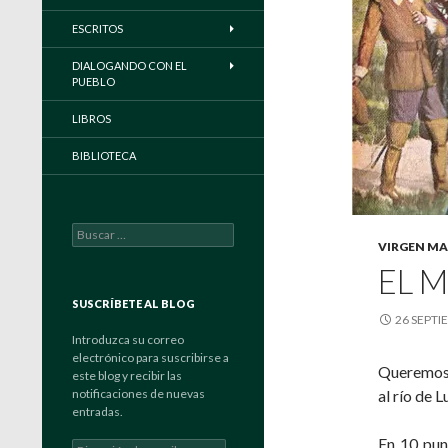
ESCRITOS
DIALOGANDO CON EL
PUEBLO
LIBROS
BIBLIOTECA
Buscar:
VIRGEN MA
EL 
SUSCRÍBETE AL BLOG
26 SEPTI
Introduzca su correo
electrónico para suscribirse a
Queremos r
este blog y recibir las
notificaciones de nuevas
al río de L
entradas.
En 10 pun
Dirección