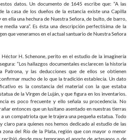
 estos datos. Un documento de 1645 escribe que: “A las
de la casa de los dueños de la estancia existe una Capilla
 en ella una hechura de Nuestra Señora, de bulto, de barro,
de media vara”. Es ésta una descripción perfectísima de la
gen que veneramos en el actual santuario de Nuestra Señora
 Héctor H. Schenone, perito en el estudio de la imaginería
asegura: “Los hallazgos documentales esclarecen la historia
a Patrona, y las deducciones que de ellos se obtienen
confirmar mucho de lo que la tradición establecía. Un dato
ficativo es la constancia del material con la que estaba
statua de la Virgen de Luján, y que figura en los inventarios.
encia es poco frecuente y ello señala su procedencia. No
añar entonces que un lusitano asentado en nuestras tierras
 a un compatriota que le trajera una pequeña estatua. Todo
uy claro para quienes nos hemos dedicado al estudio de las
la zona del Río de la Plata, región que con mayor o menor
d recibió desde muy temprano el aporte de artesanos o de