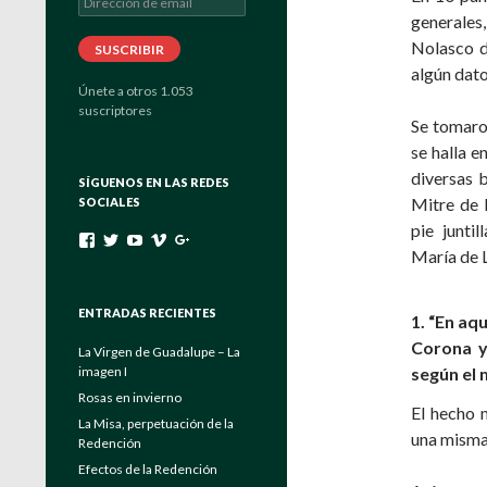
de
generales,
email
Nolasco d
SUSCRIBIR
algún dato
Únete a otros 1.053
suscriptores
Se tomaron
se halla e
diversas 
SÍGUENOS EN LAS REDES
Mitre de 
SOCIALES
pie junti
Ver
Ver
Ver
Ver
Ver
María de L
perfil
perfil
perfil
perfil
perfil
de
de
de
de
de
padrebuela
Verbo_Encarnado
UC4EayOVcE8_Eya6keuGFrAg
channels/840557
103464204175546131222
en
en
en
en
en
ENTRADAS RECIENTES
1. “En aq
Facebook
Twitter
YouTube
Vimeo
Google+
Corona y
La Virgen de Guadalupe – La
imagen I
según el
Rosas en invierno
El hecho 
La Misa, perpetuación de la
una misma 
Redención
Efectos de la Redención