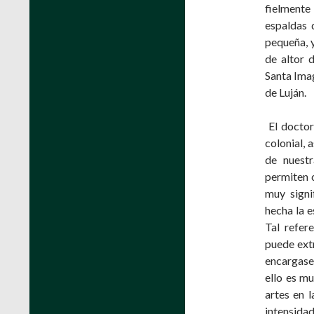
fielmente
espaldas 
pequeña, y
de altor 
Santa Ima
de Luján.
El doctor
colonial, 
de nuestr
permiten 
muy signi
hecha la e
Tal refer
puede extr
encargase
ello es m
artes en 
intensida