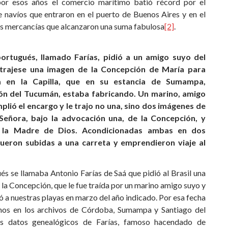
or esos años el comercio marítimo batió récord por el
 navíos que entraron en el puerto de Buenos Aires y en el
las mercancías que alcanzaron una suma fabulosa
[2]
.
portugués, llamado Farías, pidió a un amigo suyo del
e trajese una imagen de la Concepción de María para
a en la Capilla, que en su estancia de Sumampa,
ión del Tucumán, estaba fabricando. Un marino, amigo
plió el encargo y le trajo no una, sino dos imágenes de
Señora, bajo la advocación una, de la Concepción, y
e la Madre de Dios. Acondicionadas ambas en dos
fueron subidas a una carreta y emprendieron viaje al
és se llamaba Antonio Farías de Saá que pidió al Brasil una
la Concepción, que le fue traída por un marino amigo suyo y
gó a nuestras playas en marzo del año indicado. Por esa fecha
os en los archivos de Córdoba, Sumampa y Santiago del
os datos genealógicos de Farías, famoso hacendado de