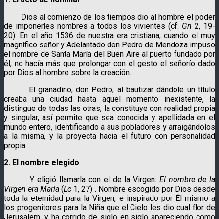
Dios al comienzo de los tiempos dio al hombre el poder
de imponerles nombres a todos los vivientes (cf.
Gn
2, 19-
20). En el año 1536 de nuestra era cristiana, cuando el muy
magnífico señor y Adelantado don Pedro de Mendoza impuso
el nombre de
Santa María del Buen Aire al puerto fundado por
él, no hacía más que prolongar con el gesto el señorío dado
por Dios al hombre sobre la creación.
El granadino, don Pedro, al bautizar dándole un título
creaba una ciudad hasta aquel momento inexistente, la
distingue de todas las otras, la constituye con realidad propia
y singular, así permite que sea conocida y apellidada en el
mundo entero, identificando a sus pobladores y arraigándolos
a la misma, y la proyecta hacia el futuro con personalidad
propia.
2. El nombre elegido
Y eligió llamarla con el de la Virgen:
El nombre de la
Virgen era María
(
Lc
1, 27) . Nombre escogido por Dios desde
toda la eternidad para la Virgen, e inspirado por Él mismo a
los progenitores para la Niña que el Cielo les dio cual flor de
Jerusalem, y ha corrido de siglo en siglo apareciendo como