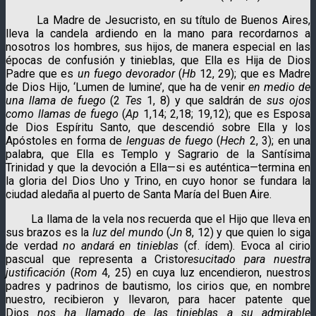
La Madre de Jesucristo, en su título de Buenos Aires,
lleva la candela ardiendo en la mano para recordarnos a
nosotros los hombres, sus hijos, de manera especial en las
épocas de confusión y tinieblas, que Ella es Hija de Dios
Padre que es
un fuego devorador
(
Hb
12, 29); que es Madre
de Dios Hijo, ‘Lumen de lumine’, que ha de venir
en medio de
una llama de fuego
(2
Tes
1, 8) y que saldrán de
sus ojos
como llamas de fuego
(
Ap
1,14; 2,18; 19,12); que es Esposa
de Dios Espíritu Santo, que descendió sobre Ella y los
Apóstoles en forma de
lenguas de fuego
(
Hech
2, 3); en una
palabra, que Ella es Templo y Sagrario de la Santísima
Trinidad y que la devoción a Ella—si es auténtica—termina en
la gloria del Dios Uno y Trino, en cuyo honor se fundara la
ciudad aledaña al puerto de Santa María del Buen Aire.
La llama de la vela nos recuerda que el Hijo que lleva en
sus brazos es la
luz del mundo
(
Jn
8, 12) y que quien lo siga
de verdad
no andará en tinieblas
(cf. ídem). Evoca al cirio
pascual que representa a Cristo
resucitado para nuestra
justificación
(
Rom
4, 25) en cuya luz encendieron, nuestros
padres y padrinos de bautismo, los cirios que, en nombre
nuestro, recibieron y llevaron, para hacer patente que
Dios
nos ha llamado de las tinieblas a su admirable