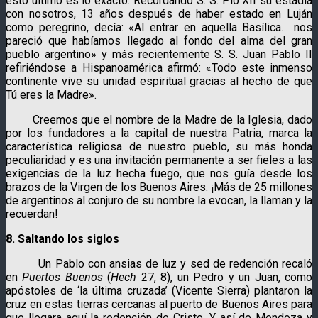
esto último es lo exacto. Recordando S. S. Pío XII su estadía
con nosotros, 13 años después de haber estado en Luján
como peregrino, decía: «Al entrar en aquella Basílica… nos
pareció que habíamos llegado al fondo del alma del gran
pueblo argentino» y más recientemente S. S. Juan Pablo II
refiriéndose a Hispanoamérica afirmó: «Todo este inmenso
continente vive su unidad espiritual gracias al hecho de que
Tú eres la Madre».
Creemos que el nombre de la Madre de la Iglesia, dado
por los fundadores a la capital de nuestra Patria, marca la
característica religiosa de nuestro pueblo, su más honda
peculiaridad y es una invitación permanente a ser fieles a las
exigencias de la luz hecha fuego, que nos guía desde los
brazos de la Virgen de los Buenos Aires. ¡Más de 25 millones
de argentinos al conjuro de su nombre la evocan, la llaman y la
recuerdan!
8. Saltando los siglos
Un Pablo con ansias de luz y sed de redención recaló
en
Puertos Buenos
(
Hech
27, 8), un Pedro y un Juan, como
apóstoles de ‘la última cruzada’ (Vicente Sierra) plantaron la
cruz en estas tierras cercanas al puerto de Buenos Aires para
que llegara aquí la redención de Cristo. Y así de Mendoza y