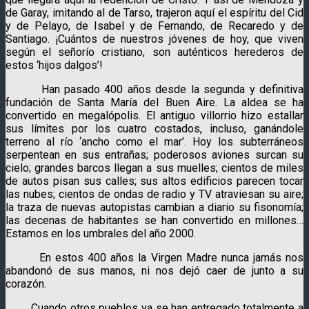
de Garay, imitando al de Tarso, trajeron aquí el espíritu del Cid
y de Pelayo, de Isabel y de Fernando, de Recaredo y de
Santiago. ¡Cuántos de nuestros jóvenes de hoy, que viven
según el señorío cristiano, son auténticos herederos de
estos ‘hijos dalgos’!
Han pasado 400 años desde la segunda y definitiva
fundación de Santa María del Buen Aire. La aldea se ha
convertido en megalópolis. El antiguo villorrio hizo estallar
sus límites por los cuatro costados, incluso, ganándole
terreno al río ‘ancho como el mar’. Hoy los subterráneos
serpentean en sus entrañas; poderosos aviones surcan su
cielo; grandes barcos llegan a sus muelles; cientos de miles
de autos pisan sus calles; sus altos edificios parecen tocar
las nubes; cientos de ondas de radio y TV atraviesan su aire;
la traza de nuevas autopistas cambian a diario su fisonomía;
las decenas de habitantes se han convertido en millones…
Estamos en los umbrales del año 2000.
En estos 400 años la Virgen Madre nunca jamás nos
abandonó de sus manos, ni nos dejó caer de junto a su
corazón.
Cuando otros pueblos ya se han entregado totalmente a