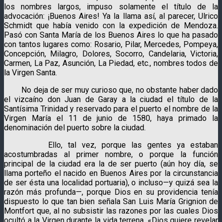
los nombres largos, impuso solamente el título de la
advocación: ¡Buenos Aires! Ya la llama así, al parecer, Ulrico
Schmidt que había venido con la expedición de Mendoza.
Pasó con Santa María de los Buenos Aires lo que ha pasado
con tantos lugares como: Rosario, Pilar, Mercedes, Pompeya,
Concepción, Milagro, Dolores, Socorro, Candelaria, Victoria,
Carmen, La Paz, Asunción, La Piedad, etc., nombres todos de
la Virgen Santa.
No deja de ser muy curioso que, no obstante haber dado
el vizcaíno don Juan de Garay a la ciudad el título de la
Santísima Trinidad y reservado para el puerto el nombre de la
Virgen María el 11 de junio de 1580, haya primado la
denominación del puerto sobre la ciudad.
Ello, tal vez, porque las gentes ya estaban
acostumbradas al primer nombre, o porque la función
principal de la ciudad era la de ser puerto (aún hoy día, se
llama porteño el nacido en Buenos Aires por la circunstancia
de ser ésta una localidad portuaria), o incluso—y quizá sea la
razón más profunda—, porque Dios en su providencia tenía
dispuesto lo que tan bien señala San Luis María Grignion de
Montfort que, al no subsistir las razones por las cuales Dios
ocultó a la Virgen durante la vida terrena, «Dios quiere revelar