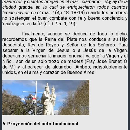
marineros y cuantos bregan en el mar… clamaron… ¡Ay, ay de la
ciudad grande, en la cual se enriquecieron todos cuantos
tenían navíos en el mar…!
(
Ap
18, 18-19) cuando los hombres
no sostengan el buen combate con fe y buena conciencia y
‘naufraguen en la fe’ (cf.
1 Tim
1, 19).
Finalmente, aunque se deduce de todo lo dicho,
recordemos que la Reina del Plata nos conduce a su Hijo
Jesucristo, Rey de Reyes y Señor de los Señores. Para
separar a la Virgen de Jesús o a Jesús de la Virgen,
deberíamos serruchar la imagen original, ya que ‘la Virgen y el
Niño… son de un solo trozo de madera’ (Fray José Brunet, O.
de M.) y, al parecer, de algarrobo. ¡Ambos, indisolublemente
unidos, en el alma y corazón de Buenos Aires!
6. Proyección del acto fundacional