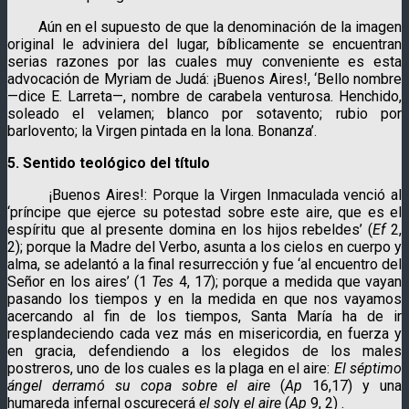
Aún en el supuesto de que la denominación de la imagen
original le adviniera del lugar, bíblicamente se encuentran
serias razones por las cuales muy conveniente es esta
advocación de Myriam de Judá: ¡Buenos Aires!, ‘Bello nombre
—dice E. Larreta—, nombre de carabela venturosa. Henchido,
soleado el velamen; blanco por sotavento; rubio por
barlovento; la Virgen pintada en la lona. Bonanza’.
5. Sentido teológico del título
¡Buenos Aires!: Porque la Virgen Inmaculada venció al
‘príncipe que ejerce su potestad sobre este aire, que es el
espíritu que al presente domina en los hijos rebeldes’ (
Ef
2,
2); porque la Madre del Verbo, asunta a los cielos en cuerpo y
alma, se adelantó a la final resurrección y fue ‘al encuentro del
Señor en los aires’ (1
Tes
4, 17); porque a medida que vayan
pasando los tiempos y en la medida en que nos vayamos
acercando al fin de los tiempos, Santa María ha de ir
resplandeciendo cada vez más en misericordia, en fuerza y
en gracia, defendiendo a los elegidos de los males
postreros, uno de los cuales es la plaga en el aire:
El séptimo
ángel derramó su copa sobre el aire
(
Ap
16,17) y una
humareda infernal oscurecerá
el sol
y
el aire
(
Ap
9, 2) .