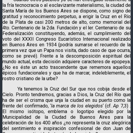
la fría tecnocracia o al esclavizante materialismo, la ciudad de
Santa María de los Buenos Aires se dispone, como signo de
gratitud y reconocimiento perpetuo, a erigir la Cruz en el Río
de la Plata de casi 200 metros de alto, como memorial del
4to. Centenario de la 2da. Fundación y el ler. Centenario de su
Federalización constituyendo, además, el cumplimiento del
voto del XXXII Congreso Eucarístico Internacional realizado
en Buenos Aires en 1934 (podría sumarse el recuerdo de la
primera vez que un Papa nos visita, dado caso de que ocurra,
como se prevé). Frente a la descomposición espiritual del
mundo actual, esta decisión adquiere caracteres de epopeya.
¿No es éste un acto trascendente que rememora aquellos
épicos fundacionales y que ha de marcar, indeleblemente, el
rostro cristiano de la urbe?
Ya tenemos la Cruz del Sur que nos cobija desde el
Cielo. Pronto tendremos, gracias a Dios, la Cruz del Río que
ha de ser el crisma que unja la ciudad en su puerto como la
frente del confirmado, ‘
la marca de los elegidos
‘ (cf.
Ap
7,3) .
El mismo isótopo, emblema o logotipo elegido por la
Municipalidad de la Ciudad de Buenos Aires para la
celebración de los 400 años ¿no representa la cruz alegórica
del sentimiento e inspiración confesional de don Juan de