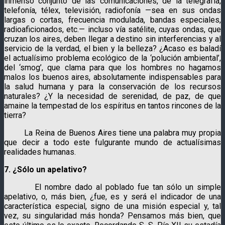
inmenso conjunto de las comunicaciones, de la telegrafía,
telefonía, télex, televisión, radiofonía —sea en sus ondas
largas o cortas, frecuencia modulada, bandas especiales,
radioaficionados, etc.— incluso vía satélite, cuyas ondas, que
cruzan los aires, deben llegar a destino sin interferencias y al
servicio de la verdad, el bien y la belleza? ¿Acaso es baladí
el actualísimo problema ecológico de la ‘polución ambiental’,
del ‘smog’, que clama para que los hombres no hagamos
malos los buenos aires, absolutamente indispensables para
la salud humana y para la conservación de los recursos
naturales? ¿Y la necesidad de serenidad, de paz, de que
amaine la tempestad de los espíritus en tantos rincones de la
tierra?
La Reina de Buenos Aires tiene una palabra muy propia
que decir a todo este fulgurante mundo de actualísimas
realidades humanas.
7. ¿Sólo un apelativo?
El nombre dado al poblado fue tan sólo un simple
apelativo, o, más bien, ¿fue, es y será el indicador de una
característica especial, signo de una misión especial y, tal
vez, su singularidad más honda? Pensamos más bien, que