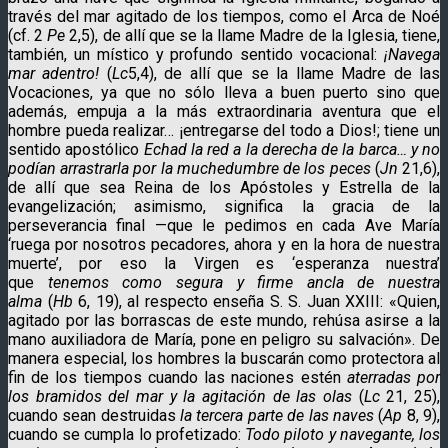
través del mar agitado de los tiempos, como el Arca de Noé
(cf. 2
Pe
2,5), de allí que se la llame Madre de la Iglesia, tiene,
también, un místico y profundo sentido vocacional:
¡Navega
mar adentro!
(
Lc
5,4), de allí que se la llame Madre de las
Vocaciones, ya que no sólo lleva a buen puerto sino que
además, empuja a la más extraordinaria aventura que el
hombre pueda realizar… ¡entregarse del todo a Dios!; tiene un
sentido apostólico
Echad la red a la derecha de la barca… y no
podían arrastrarla por la muchedumbre de los peces
(
Jn
21,6),
de allí que sea Reina de los Apóstoles y Estrella de la
evangelización; asimismo, significa la gracia de la
perseverancia final —que le pedimos en cada Ave María
‘ruega por nosotros pecadores, ahora y en la hora de nuestra
muerte’, por eso la Virgen es ‘esperanza nuestra’
que
tenemos como segura y firme ancla de nuestra
alma
(
Hb
6, 19), al respecto enseña S. S. Juan XXIII: «Quien,
agitado por las borrascas de este mundo, rehúsa asirse a la
mano auxiliadora de María, pone en peligro su salvación». De
manera especial, los hombres la buscarán como protectora al
fin de los tiempos cuando las naciones estén
aterradas por
los bramidos del mar y la agitación de las olas
(
Lc
21, 25),
cuando sean destruidas
la tercera parte de las naves
(
Ap
8, 9),
cuando se cumpla lo profetizado:
Todo piloto y navegante, los