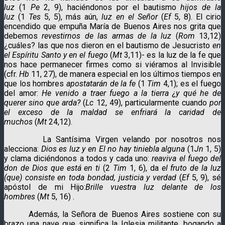
luz
(1
Pe
2, 9), haciéndonos por el bautismo
hijos de la
luz
(1
Tes
5, 5), más aún,
luz en el Señor
(
Ef
5, 8). El cirio
encendido que empuña María de Buenos Aires nos grita que
debemos
revestirnos de las armas de la luz
(
Rom
13,12)
¿cuáles? las que nos dieron en el bautismo de Jesucristo
en
el Espíritu Santo y en el fuego
(
Mt
3,11)- es la luz de la fe que
nos hace permanecer firmes como si viéramos al Invisible
(cfr.
Hb
11, 27), de manera especial en los últimos tiempos en
que los hombres
apostatarán de la fe
(1
Tim
4,1); es el fuego
del amor:
He venido a traer fuego a la tierra ¿y qué he de
querer sino que arda?
(
Lc
12, 49), particularmente cuando
por
el exceso de la maldad se enfriará la caridad de
muchos
(
Mt
24,12).
La Santísima Virgen velando por nosotros nos
alecciona:
Dios es luz y en El no hay tiniebla alguna
(1
Jn
1, 5)
y clama diciéndonos a todos y cada uno:
reaviva el fuego del
don de Dios que está en ti
(2
Tim
1, 6), da
el fruto de la luz
(que) consiste en toda bondad, justicia y verdad
(
Ef
5, 9), sé
apóstol de mi Hijo:
Brille vuestra luz delante de los
hombres
(
Mt
5, 16) .
Además, la Señora de Buenos Aires sostiene con su
brazo una nave que significa la Iglesia militante, bogando a