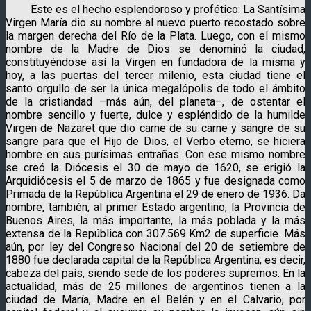
Este es el hecho esplendoroso y profético: La Santísima
Virgen María dio su nombre al nuevo puerto recostado sobre
la margen derecha del Río de la Plata. Luego, con el mismo
nombre de la Madre de Dios se denominó la ciudad,
constituyéndose así la Virgen en fundadora de la misma y
hoy, a las puertas del tercer milenio, esta ciudad tiene el
santo orgullo de ser la única megalópolis de todo el ámbito
de la cristiandad –más aún, del planeta–, de ostentar el
nombre sencillo y fuerte, dulce y espléndido de la humilde
Virgen de Nazaret que dio carne de su carne y sangre de su
sangre para que el Hijo de Dios, el Verbo eterno, se hiciera
hombre en sus purísimas entrañas. Con ese mismo nombre
se creó la Diócesis el 30 de mayo de 1620, se erigió la
Arquidiócesis el 5 de marzo de 1865 y fue designada como
Primada de la República Argentina el 29 de enero de 1936. Da
nombre, también, al primer Estado argentino, la Provincia de
Buenos Aires, la más importante, la más poblada y la más
extensa de la República con 307.569 Km2 de superficie. Más
aún, por ley del Congreso Nacional del 20 de setiembre de
1880 fue declarada capital de la República Argentina, es decir,
cabeza del país, siendo sede de los poderes supremos. En la
actualidad, más de 25 millones de argentinos tienen a la
ciudad de María, Madre en el Belén y en el Calvario, por