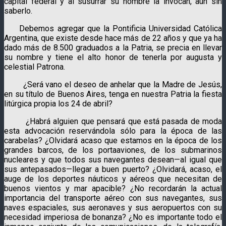
capital federal y al susurrar su nombre la invocan, aún sin
saberlo.
Debemos agregar que la Pontificia Universidad Católica
Argentina, que existe desde hace más de 22 años y que ya ha
dado más de 8.500 graduados a la Patria, se precia en llevar
su nombre y tiene el alto honor de tenerla por augusta y
celestial Patrona.
¿Será vano el deseo de anhelar que la Madre de Jesús,
en su título de Buenos Aires, tenga en nuestra Patria la fiesta
litúrgica propia los 24 de abril?
¿Habrá alguien que pensará que está pasada de moda
esta advocación reservándola sólo para la época de las
carabelas? ¿Olvidará acaso que estamos en la época de los
grandes barcos, de los portaaviones, de los submarinos
nucleares y que todos sus navegantes desean—al igual que
sus antepasados—llegar a buen puerto? ¿Olvidará, acaso, el
auge de los deportes náuticos y aéreos que necesitan de
buenos vientos y mar apacible? ¿No recordarán la actual
importancia del transporte aéreo con sus navegantes, sus
naves espaciales, sus aeronaves y sus aeropuertos con su
necesidad imperiosa de bonanza? ¿No es importante todo el