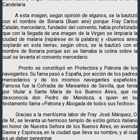
Candelaria.
A esta imagen, según opinión de algunos, se la bautizó
con el nombre de Bonaria (Buen aire) porque Fray Carlos
Catalán, mercedario, fundador del convento, había profetizado
que con la llegada de una imagen de la Virgen se limpiaría la
ciudad de malaria (repárese en la palabra) y «buenos aires
soplarán en esta tierra»; según otros, se la bautizó con el
nombre de Bonaria porque así se llamaba la colina sobre la
cual se levanta el convento mercedario.
Pronto se constituyó en Protectora y Patrona de los
navegantes. Su fama pasó a España, por acción de los padres
mercedarios y de los mismos navegantes españoles.
Famosa fue la Cofradía de Mareantes de Sevilla, que tenía
por titular a Santa María de los Buenos Aires, que no
desconocía don Pedro de Mendoza, a quien en su
testamento llama «Patrona y Abogada de todos sus fechos».
Gracias a la meritísima labor de Fray José Márquez, O.
de M., se levanta un hermoso templo de estilo gótico italiano
en honor de Nuestra Señora de los Buenos Aires, en avenida
Gaona y Espinosa, en la ciudad que lleva su nombre, y al cual
es un deber peregrinar.