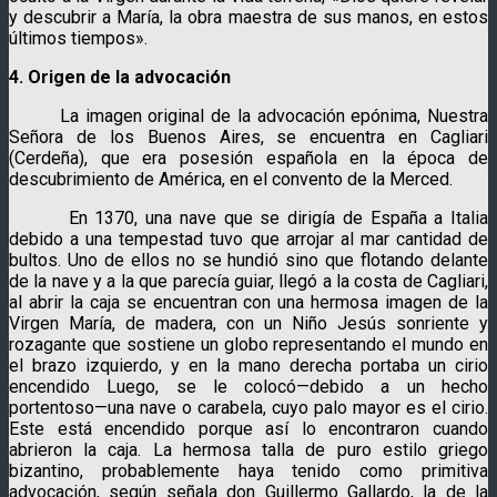
y descubrir a María, la obra maestra de sus manos, en estos
últimos tiempos».
4. Origen de la advocación
La imagen original de la advocación epónima, Nuestra
Señora de los Buenos Aires, se encuentra en Cagliari
(Cerdeña), que era posesión española en la época de
descubrimiento de América, en el convento de la Merced.
En 1370, una nave que se dirigía de España a Italia
debido a una tempestad tuvo que arrojar al mar cantidad de
bultos. Uno de ellos no se hundió sino que flotando delante
de la nave y a la que parecía guiar, llegó a la costa de Cagliari,
al abrir la caja se encuentran con una hermosa imagen de la
Virgen María, de madera, con un Niño Jesús sonriente y
rozagante que sostiene un globo representando el mundo en
el brazo izquierdo, y en la mano derecha portaba un cirio
encendido Luego, se le colocó—debido a un hecho
portentoso—una nave o carabela, cuyo palo mayor es el cirio.
Este está encendido porque así lo encontraron cuando
abrieron la caja. La hermosa talla de puro estilo griego
bizantino, probablemente haya tenido como primitiva
advocación, según señala don Guillermo Gallardo, la de la