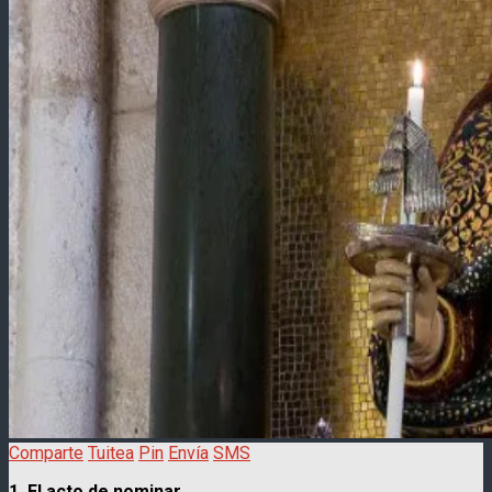
Comparte
Tuitea
Pin
Envía
SMS
1. El acto de nominar