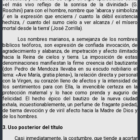
«el más vivo reflejo de la sonrisa de la divinidad» (G.
Roschini) para con el hombre, nombre que ‘abarca y simboliza
/ en la expresión que encierra / cuanto la débil existencia
hechiza, / cuanto del sumo cielo a ver alcanza / el mísero
mortal desde la tierra’ (José Zorrilla).
Los nombres marianos, a semejanza de los nombres
bíblicos teóforos, son expresión de confiada invocación, de
agradecimiento y alabanza, de impetración y afecto ilimitado
hacia la Reina de cielos y tierra. La imposición de estas
denominaciones manifiestan la firme creencia del bautizante
(don Pedro de Mendoza llevaba en su escudo nobiliario el
lema: «Ave María, gratia plena»), la relación directa y personal
con la Virgen, su corazón lleno de afectos y la intensidad de
los sentimientos para con Ella, la invencible certeza en la
protección maternal y lo hace como prenda y augurio de
felicidad. El hecho épico del bautizo de la nueva ciudad
exhala, incuestionablemente, un perfume de fragante piedad,
de tierna devoción y de viril afecto hacia la Madre de Dios y
de los hombres.
3. Uso posterior del título
Casi inmediatamente, la costumbre, que tiende a acortar