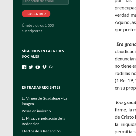
por las 
de
preocupac
email
SUSCRIBIR
verdad ma
Aquino, as
Únete a otros 1.053
que preten
suscriptores
Era gran
claudicaci
SÍGUENOS EN LAS REDES
SOCIALES
denuncian
no tiene e
Ver
Ver
Ver
Ver
Ver
perfil
perfil
perfil
perfil
perfil
rodillas n
de
de
de
de
de
(1 Re. 19,
padrebuela
Verbo_Encarnado
UC4EayOVcE8_Eya6keuGFrAg
channels/840557
103464204175546131222
en
en
en
en
en
en su prop
ENTRADAS RECIENTES
Facebook
Twitter
YouTube
Vimeo
Google+
La Virgen de Guadalupe – La
Era grand
imagen I
firme, la 
Rosas en invierno
de Cristo 
La Misa, perpetuación de la
la iniquid
Redención
permitía s
Efectos de la Redención