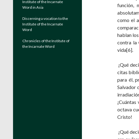
Institute of the Incarnate
función, 
Word in Asia
absolutame
Discerning a vocation to the
como el a
Institute of the Incarnate
comparaci
Word
hablan los
Chronicles of the Institute of
contra la 
the Incarnate Word
vida[6].
¡Qué decir
citas bíbl
para él, p
Salvador 
irradiaci
¡Cuántas 
octava cue
Cristo!
¡Qué decir