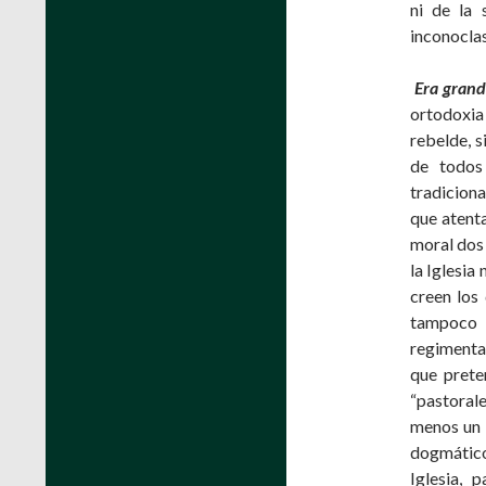
ni de la 
inconoclas
Era grand
ortodoxia 
rebelde, s
de todos
tradiciona
que atenta
moral dos 
la Iglesia
creen los 
tampoco
regimenta
que preten
“pastoral
menos un 
dogmático
Iglesia, 