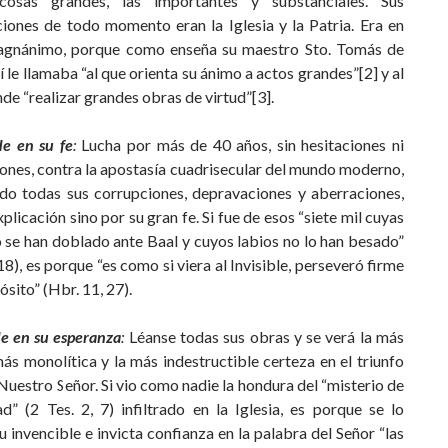
cosas grandes, las importantes y substanciales. Sus
iones de todo momento eran la Iglesia y la Patria. Era en
gnánimo, porque como enseña su maestro Sto. Tomás de
í le llamaba “al que orienta su ánimo a actos grandes”[2] y al
de “realizar grandes obras de virtud”[3].
de en su fe
:
Lucha por más de 40 años, sin hesitaciones ni
ones, contra la apostasía cuadrisecular del mundo moderno,
do todas sus corrupciones, depravaciones y aberraciones,
xplicación sino por su gran fe. Si fue de esos “siete mil cuyas
o se han doblado ante Baal y cuyos labios no lo han besado”
 18), es porque “es como si viera al Invisible, perseveró firme
ósito” (Hbr. 11, 27).
e en su esperanza
:
Léanse todas sus obras y se verá la más
más monolítica y la más indestructible certeza en el triunfo
Nuestro Señor. Si vio como nadie la hondura del “misterio de
ad” (2 Tes. 2, 7) infiltrado en la Iglesia, es porque se lo
u invencible e invicta confianza en la palabra del Señor “las