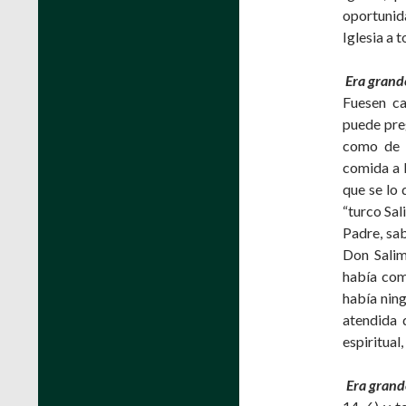
oportunid
Iglesia a 
Era grand
Fuesen ca
puede pre
como de l
comida a l
que se lo 
“turco Sal
Padre, sa
Don Salim
había com
había ning
atendida 
espiritual
Era grand