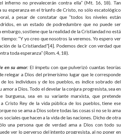
el infierno no prevalecerán contra ella” (Mt. 16, 18). Tan
 su esperanza en el triunfo de Cristo, no sólo escatológico
oral, a pesar de constatar que “todos los niveles están
dridos, en un estado de podredumbre que no puede ser
n embargo, sostiene que la realidad de la Cristiandad no está
u tiempo: “Y yo creo que nosotros la veremos. Yo espero ver
ración de la Cristiandad”[4]. Podemos decir con verdad que
ntra toda esperanza” (Rom. 4, 18).
de en su amor
:
El ímpetu con que pulverizó cuantas teorías
de relegar a Dios del primerísimo lugar que le corresponde
 de los individuos y de los pueblos, es índice sobrado del
u amor a Dios. Todo el develar la conjura progresista, sea en
te burguesa, sea en su variante marxista, que pretende
 a Cristo Rey de la vida pública de los pueblos, tiene ese
orque no se ama a Dios sobre todas las cosas si no se lo ama
os sociales que hacen a la vida de las naciones. Dicho de otra
ólo una persona que de verdad ama a Dios con todo su
ede ver lo perverso del intento progresista, al no poner en