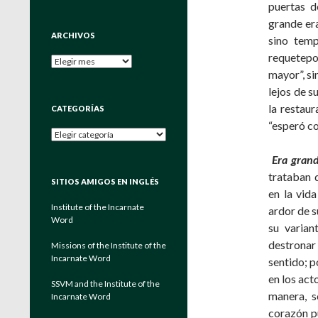
puertas d
grande era
ARCHIVOS
sino temp
requetepo
Archivos
mayor”, si
lejos de s
la restau
CATEGORÍAS
“esperó co
Categorías
Era gran
trataban 
SITIOS AMIGOS EN INGLÉS
en la vida
Institute of the Incarnate
ardor de s
Word
su varian
destronar
Missions of the Institute of the
Incarnate Word
sentido; p
en los act
SSVM and the Institute of the
manera, s
Incarnate Word
corazón pu