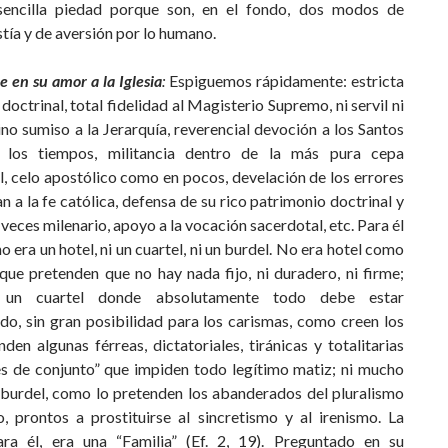
sencilla piedad porque son, en el fondo, dos modos de
tía y de aversión por lo humano.
e en su amor a la Iglesia
:
Espiguemos rápidamente: estricta
doctrinal, total fidelidad al Magisterio Supremo, ni servil ni
ino sumiso a la Jerarquía, reverencial devoción a los Santos
 los tiempos, militancia dentro de la más pura cepa
l, celo apostólico como en pocos, develación de los errores
n a la fe católica, defensa de su rico patrimonio doctrinal y
veces milenario, apoyo a la vocación sacerdotal, etc. Para él
 no era un hotel, ni un cuartel, ni un burdel. No era hotel como
que pretenden que no hay nada fijo, ni duradero, ni firme;
 un cuartel donde absolutamente todo debe estar
do, sin gran posibilidad para los carismas, como creen los
den algunas férreas, dictatoriales, tiránicas y totalitarias
es de conjunto” que impiden todo legítimo matiz; ni mucho
burdel, como lo pretenden los abanderados del pluralismo
, prontos a prostituirse al sincretismo y al irenismo. La
para él, era una “Familia” (Ef. 2, 19). Preguntado en su