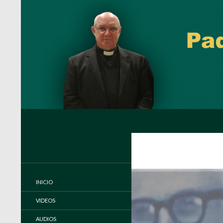
Buscar
Padre Carlos Miguel Buela, IVE
Página oficial del Padre Carlos
Buela, IVE
INICIO
VIDEOS
AUDIOS