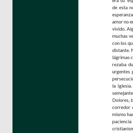
era su “es
de esta n
esperanza
amor no e
vivido. A
muchas vec
con los qu
distante. 
lágrimas c
rezaba du
urgentes 
persecució
la Iglesi
semejante
Dolores, b
corredor d
mismo hac
paciencia 
cristianis