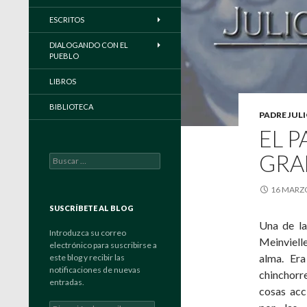
ESCRITOS
DIALOGANDO CON EL
PUEBLO
LIBROS
BIBLIOTECA
PADRE JUL
EL P
GRA
Buscar:
16 MARZO
SUSCRÍBETE AL BLOG
Una de la
Introduzca su correo
Meinvielle
electrónico para suscribirse a
alma. Era
este blog y recibir las
notificaciones de nuevas
chinchorr
entradas.
cosas acc
Dirección