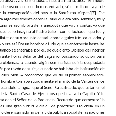
peranza”. Así, refiriéndose a nuestra Patria, dice: “En medio
oche oscura en que hemos entrado, sólo brilla un rayo de
: la consagración del país a la Santísima Virgen”[7]. Ese
ra algo meramente cerebral, sino que era muy sentido y muy
lguno se asombrará de la anécdota que voy a contar, ya que
es se lo imagina al Padre Julio – con lo luchador que fue y
ilates de su obra intelectual- como alguien frío, calculador y
No era así. Era un hombre cálido que se enternecía hasta las
uando se enteraba, por ej., de que cierto Obispo del interior
rante horas delante del Sagrario buscando solución para
problemas, o cuando algún seminarista sufría despiadada
n por razón de su fe, o cuando se hablaba de la situación de
a. Pues bien -y reconozco que yo fui el primer asombrado-
 hombre tomaba rápidamente el manto de la Virgen de los
esándolo, al igual que al Señor Crucificado, que están en el
e la Santa Casa de Ejercicios que lleva a la Capilla. Y lo
ía con el Señor de la Paciencia. Recuerdo que comentó: “la
es una gran virtud y difícil de practicar”. No creía en un
mo desencarnado, ni de la vida pública social de las naciones