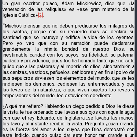
Un gran escritor polaco, Adam Mickiewicz, dice que «la
veneración de las reliquias» es «ese gran misterio de la
Iglesia Católica»
[2]
.
“
Muchos piensan que no deben predicarse los milagros de
los santos, porque con su recuerdo más se declara su
santidad que se instruye y edifica la vida de los oyentes.
Pero yo veo que con su narración puede declararse
grandemente la infinita bondad de nuestro Dios, su
inestimable caridad con los suyos, su fidelidad, su paternal
cuidado y providencia, pues los ha honrado tanto que no solo
quiso que a las palabras y al imperio de ellos, sino también a
las cenizas, vestidos, pañuelos, ceñidores y en fin al polvo de
sus sepulcros sirviesen los elementos del mundo, que se les
rindiesen los demonios, cediesen las enfermedades, y que
las leyes de la naturaleza, a que viven sujetos los reyes y
emperadores del mundo, les estuviesen obediente.
¿A qué me refiero? Habiendo un ciego pedido a Dios le diese
la vista, le fue ordenado que lavase sus ojos con aquella agua
con que el rey Eduardo, de Inglaterra…se lavaba las manos;
los lavó y al instante recibió la vista. Pregunto ¿cuán grande
es la fuerza del amor a los suyos que Dios demostró con
este indicio, cuando quiso dar este honor tan grande a un