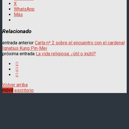
X
WhatsApp
Más
Relacionado
entrada anterior
Carta nº 2 sobre el encuentro con el cardenal
Ignatius Kung Pin-Mei
próxima entrada
La vida religiosa: ¿útil o inútil?
Volver arriba
móvil
escritorio