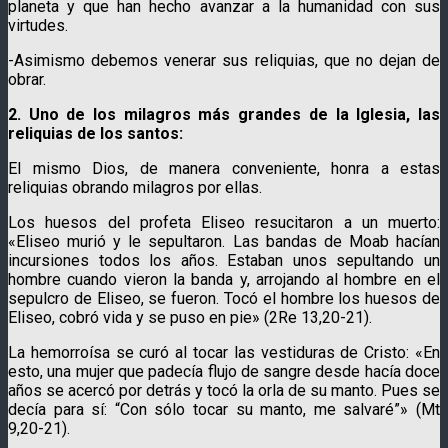
planeta y que han hecho avanzar a la humanidad con sus
virtudes.
-Asimismo debemos venerar sus reliquias, que no dejan de
obrar.
2. Uno de los milagros más grandes de la Iglesia, las
reliquias de los santos:
El mismo Dios, de manera conveniente, honra a estas
reliquias obrando milagros por ellas.
Los huesos del profeta Eliseo resucitaron a un muerto:
«Eliseo murió y le sepultaron. Las bandas de Moab hacían
incursiones todos los años. Estaban unos sepultando un
hombre cuando vieron la banda y, arrojando al hombre en el
sepulcro de Eliseo, se fueron. Tocó el hombre los huesos de
Eliseo, cobró vida y se puso en pie» (2Re 13,20-21).
La hemorroísa se curó al tocar las vestiduras de Cristo: «En
esto, una mujer que padecía flujo de sangre desde hacía doce
años se acercó por detrás y tocó la orla de su manto. Pues se
decía para sí: “Con sólo tocar su manto, me salvaré”» (Mt
9,20-21).