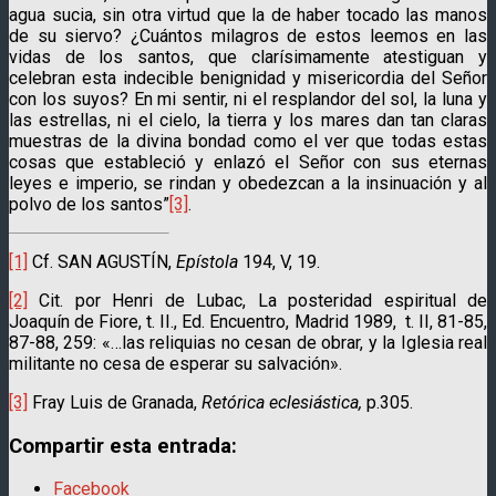
agua sucia, sin otra virtud que la de haber tocado las manos
de su siervo? ¿Cuántos milagros de estos leemos en las
vidas de los santos, que clarísimamente atestiguan y
celebran esta indecible benignidad y misericordia del Señor
con los suyos? En mi sentir, ni el resplandor del sol, la luna y
las estrellas, ni el cielo, la tierra y los mares dan tan claras
muestras de la divina bondad como el ver que todas estas
cosas que estableció y enlazó el Señor con sus eternas
leyes e imperio, se rindan y obedezcan a la insinuación y al
polvo de los santos”
[3]
.
[1]
Cf. SAN AGUSTÍN,
Epístola
194, V, 19.
[2]
Cit. por Henri de Lubac, La posteridad espiritual de
Joaquín de Fiore, t. II., Ed. Encuentro, Madrid 1989, t. II, 81-85,
87-88, 259: «…las reliquias no cesan de obrar, y la Iglesia real
militante no cesa de esperar su salvación».
[3]
Fray Luis de Granada,
Retórica eclesiástica,
p.305.
Compartir esta entrada:
Facebook