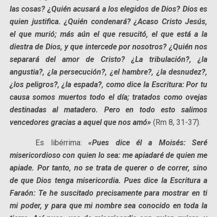
las cosas? ¿Quién acusará a los elegidos de Dios? Dios es
quien justifica. ¿Quién condenará? ¿Acaso Cristo Jesús,
el que murió; más aún el que resucitó, el que está a la
diestra de Dios, y que intercede por nosotros? ¿Quién nos
separará del amor de Cristo? ¿La tribulación?, ¿la
angustia?, ¿la persecución?, ¿el hambre?, ¿la desnudez?,
¿los peligros?, ¿la espada?, como dice la Escritura: Por tu
causa somos muertos todo el día; tratados como ovejas
destinadas al matadero. Pero en todo esto salimos
vencedores gracias a aquel que nos amó»
(Rm 8, 31-37).
Es libérrima:
«Pues dice él a Moisés: Seré
misericordioso con quien lo sea: me apiadaré de quien me
apiade. Por tanto, no se trata de querer o de correr, sino
de que Dios tenga misericordia. Pues dice la Escritura a
Faraón: Te he suscitado precisamente para mostrar en ti
mi poder, y para que mi nombre sea conocido en toda la