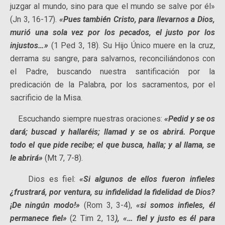
juzgar al mundo, sino para que el mundo se salve por él»
(Jn 3, 16-17).
«Pues también Cristo, para llevarnos a Dios,
murió una sola vez por los pecados, el justo por los
injustos…»
(1 Ped 3, 18). Su Hijo Único muere en la cruz,
derrama su sangre, para salvarnos, reconciliándonos con
el Padre, buscando nuestra santificación por la
predicación de la Palabra, por los sacramentos, por el
sacrificio de la Misa.
Escuchando siempre nuestras oraciones:
«Pedid y se os
dará; buscad y hallaréis; llamad y se os abrirá. Porque
todo el que pide recibe; el que busca, halla; y al llama, se
le abrirá»
(Mt 7, 7-8).
Dios es fiel:
«Si algunos de ellos fueron infieles
¿frustrará, por ventura, su infidelidad la fidelidad de Dios?
¡De ningún modo!»
(Rom 3, 3-4),
«si somos infieles, él
permanece fiel»
(2 Tim 2, 13
), «… fiel y justo es él para