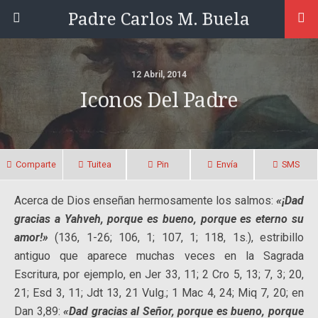
Padre Carlos M. Buela
12 Abril, 2014
Iconos Del Padre
Comparte
Tuitea
Pin
Envía
SMS
Acerca de Dios enseñan hermosamente los salmos:
«¡Dad
gracias a Yahveh, porque es bueno, porque es eterno su
amor!»
(136, 1-26; 106, 1; 107, 1; 118, 1s.), estribillo
antiguo que aparece muchas veces en la Sagrada
Escritura
, por ejemplo, en Jer 33, 11; 2 Cro 5, 13; 7, 3; 20,
21; Esd 3, 11; Jdt 13, 21 Vulg.; 1 Mac 4, 24; Miq 7, 20; en
Dan 3,89:
«Dad gracias al Señor, porque es bueno, porque