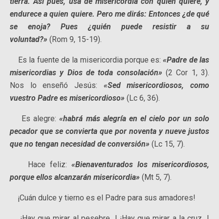
tierra. Así pues, usa de misericordia con quien quiere, y
endurece a quien quiere. Pero me dirás: Entonces ¿de qué
se enoja? Pues ¿quién puede resistir a su
voluntad?»
(Rom 9, 15-19).
Es la fuente de la misericordia porque es:
«Padre de las
misericordias y Dios de toda consolación»
(2 Cor 1, 3).
Nos lo enseñó Jesús:
«Sed misericordiosos, como
vuestro Padre es misericordioso»
(Lc 6, 36).
Es alegre:
«habrá más alegría en el cielo por un solo
pecador que se convierta que por noventa y nueve justos
que no tengan necesidad de conversión»
(Lc 15, 7).
Hace feliz:
«Bienaventurados los misericordiosos,
porque ellos alcanzarán misericordia»
(Mt 5, 7).
¡Cuán dulce y tierno es el Padre para sus amadores!
¡Hay que mirar al pesebre…! ¡Hay que mirar a la cruz…!