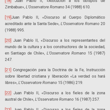
[18]
Juan Pablo II, «Alocución a los obispos de
Zimbabue»,
L’Osservatore Romano
34 (1988) 610.
[19]
Juan Pablo II, «Discurso al Cuerpo Diplomático
acreditado ante la Santa Sede»,
L’Osservatore Romano
20
(1988) 995.
[20]
Juan Pablo II, «Discurso a los representantes del
mundo de la cultura y a los constructores de la sociedad,
en Santiago de Chile»,
L’Osservatore Romano
15 (1987)
247.
[21]
Congregación para la Doctrina de la Fe, Instrucción
sobre libertad cristiana y liberación «La verdad os hará
libres»,
L’Osservatore Romano
15 (1986) 219.
[22]
Juan Pablo II, «Discurso a los fieles de la zona
austral de Chile»,
L’Osservatore Romano
16 (1987) 257.
[23]
Juan Pablo II, «Discurso a los fieles de la zona