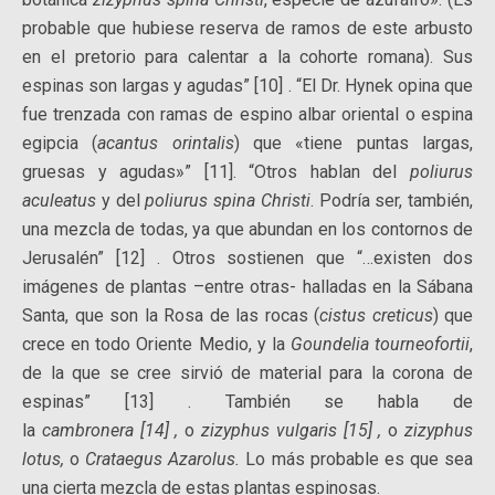
probable que hubiese reserva de ramos de este arbusto
en el pretorio para calentar a la cohorte romana). Sus
espinas son largas y agudas” [10] . “El Dr. Hynek opina que
fue trenzada con ramas de espino albar oriental o espina
egipcia (
acantus orintalis
) que «tiene puntas largas,
gruesas y agudas»” [11]. “Otros hablan del
poliurus
aculeatus
y del
poliurus spina Christi
. Podría ser, también,
una mezcla de todas, ya que abundan en los contornos de
Jerusalén” [12] . Otros sostienen que “…existen dos
imágenes de plantas –entre otras- halladas en la Sábana
Santa, que son la Rosa de las rocas (
cistus creticus
) que
crece en todo Oriente Medio, y la
Goundelia tourneofortii
,
de la que se cree sirvió de material para la corona de
espinas” [13] . También se habla de
la
cambronera [14] ,
o
zizyphus vulgaris [15] ,
o
zizyphus
lotus,
o
Crataegus Azarolus.
Lo más probable es que sea
una cierta mezcla de estas plantas espinosas.