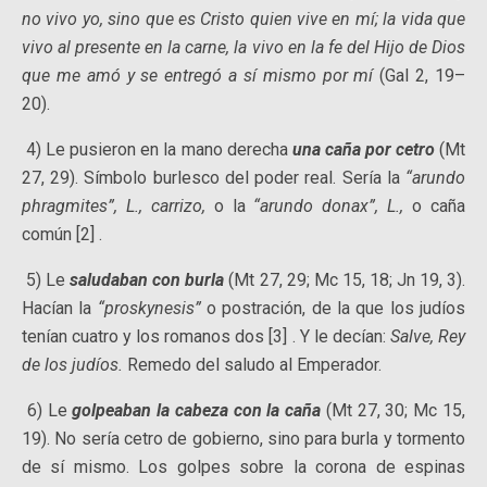
no vivo yo, sino que es Cristo quien vive en mí; la vida que
vivo al presente en la carne, la vivo en la fe del Hijo de Dios
que me amó y se entregó a sí mismo por mí
(Gal 2, 19–
20).
4) Le pusieron en la mano derecha
una caña por cetro
(Mt
27, 29). Símbolo burlesco del poder real. Sería la
“arundo
phragmites”, L., carrizo,
o la
“arundo donax”, L.,
o caña
común [2] .
5) Le
saludaban con burla
(Mt 27, 29; Mc 15, 18; Jn 19, 3).
Hacían la
“proskynesis”
o postración, de la que los judíos
tenían cuatro y los romanos dos [3] . Y le decían:
Salve, Rey
de los judíos.
Remedo del saludo al Emperador.
6) Le
golpeaban la cabeza con la caña
(Mt 27, 30; Mc 15,
19). No sería cetro de gobierno, sino para burla y tormento
de sí mismo. Los golpes sobre la corona de espinas