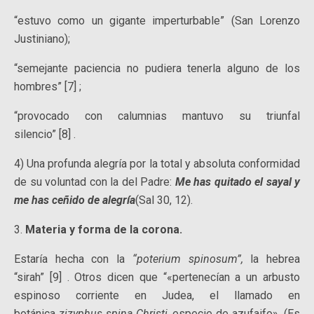
“estuvo como un gigante imperturbable” (San Lorenzo
Justiniano);
“semejante paciencia no pudiera tenerla alguno de los
hombres” [7] ;
“provocado con calumnias mantuvo su triunfal
silencio” [8] .
4) Una profunda alegría por la total y absoluta conformidad
de su voluntad con la del Padre:
Me has quitado el sayal y
me has ceñido de alegría
(Sal 30, 12).
3.
Materia y forma de la corona.
Estaría hecha con la
“poterium spinosum”,
la hebrea
“sirah” [9] . Otros dicen que “«pertenecían a un arbusto
espinoso corriente en Judea, el llamado en
botánica
zizyphus spina Christi
, especie de azufaifo». (Es