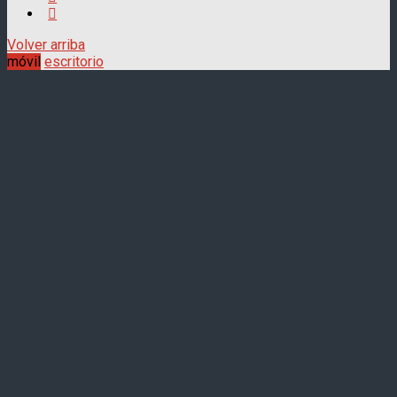
Volver arriba
móvil
escritorio