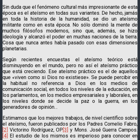
Sin duda que el fenómeno cultural más impresionan­te de esta
época
es el ateísmo en todas sus variantes. De hecho, jamás
en toda la historia de la humanidad, se dio un ateísmo
militante como en esta época. No sólo dominó la mente de
muchos filósofos modernos, sino que, además, se hizo
ideología y alcanzó el poder en muchas naciones de la tierra.
Cosa que nunca antes había pasa­do con esas dimensiones
planetarias.
Según recientes encuestas el ateísmo teórico está
disminuyendo en el mundo, pero no así el ateísmo prác­tico
que está creciendo. Ese ateísmo práctico es el de aquellos
que «viven como si Dios no existiese». Se puede percibir en
la habitual no referencia a Dios en los medios de
comunicación social, en todos los niveles de la educación, en
los parlamentos, en los medios empresariales y laborales, en
los niveles donde se decide la paz o la guerra, en los
generadores de opi­nión…
Estimamos que los mejores trabajos, de nivel cien­tífico sobre
el ateísmo, fueron publicados por los Padres Cornelio Fabro,
[2]
Victorino Rodríguez, OP
[3]
y Mons. José Guerra Campos.
[4]
El estudio de los mismos es imperioso para conocer en