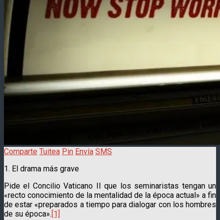
Comparte
Tuitea
Pin
Envía
SMS
1. El drama más grave
Pide el Concilio Vaticano II que los semina­ristas tengan un
«recto co­noci­miento de la mentalidad de la época actual» a fin
de estar «prepara­dos a tiempo para dialogar con los hombres
de su época».
[1]