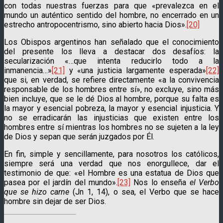
con todas nuestras fuerzas para que «prevalezca en el
mundo un auténtico sentido del hombre, no encerrado en un
estrecho antropocentrismo, sino abierto hacia Dios».
[20]
Los Obispos argentinos han señalado que el conocimiento
del presente los lleva a destacar dos desafíos: la
secularización «…que intenta reducirlo todo a la
inmanencia…»
[21]
y «una justicia largamente esperada»
[22]
que si, en verdad, se refiere directamente «a la convivencia
responsable de los hombres entre sí», no excluye, sino más
bien incluye, que se le dé Dios al hombre, porque su falta es
la mayor y esencial pobreza, la mayor y esencial injusticia. Y
no se erradica­rán las injusticias que existen entre los
hombres entre sí mientras los hombres no se sujeten a la ley
de Dios y sepan que serán juzgados por Él.
En fin, simple y sencillamente, para nosotros los católicos,
siempre será una verdad que nos enorgullece, dar el
testimonio de que: «el Hombre es una estatua de Dios que
pasea por el jardín del mundo».
[23]
Nos lo enseña
el Verbo
que se hizo carne
(Jn 1, 14), o sea, el Verbo que se hace
hombre sin dejar de ser Dios.