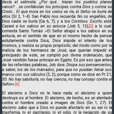
decía el salmista: ¿
Por qué
…
trazan los pueblos planes
vanos
? …
se confabulan los príncipes contra Dios y contra su
Cristo
…
El que mora en los cielos se ríe
,
el Señor se burla de
ellos
(Sl 2, 1-4). San Pablo nos recuerda:
No os engañéis
;
de
Dios nadie se burla
(Ga 6, 7); y a los Corintios:
Escrito está
:
Cazaré a los sabios en su astucia
(Job 5, 13),
[5]
a lo cual
comenta Santo Tomás: «El Señor atrapó a los sabios en su
astucia, en el sentido de que en el mismo hecho de pensar
astutamente contra Dios, Dios impide el intento de los
mismos, y realiza su propio propósito; del modo como por la
malicia de los hermanos de José, que querían impedir el
principado de este, se cumplió por divina ordenación, que
José vendido fuese príncipe en Egipto. Es por eso que antes
de las referidas palabras, Job dice:
Disipa sus pensamientos
,
a saber
,
los de los malvados
,
para que no puedan llenar sus
manos con sus cálculos
(5, 2); porque como se dice en Pr 21,
30:
No hay sabiduría
,
no hay ciencia
,
no hay consejo contra el
Señor
».
[6]
El ateísmo a Dios no le hace nada; el ateísmo a quien
destruye es al hombre. El ateísmo, de hecho, es un atentado
contra el hombre creado
a imagen de Dios
(Gn 1, 27). El
ateísmo sabe que a Dios no puede afectarlo en su ser ni la
blasfemia, ni el sacrilegio, ni el odio, ni la negación de su