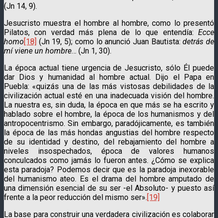
(Jn 14, 9).
Jesucristo muestra el hombre al hombre, como lo presentó
Pilatos, con verdad más plena de lo que entendía:
Ecce
homo
[18]
(Jn 19, 5); como lo anunció Juan Bautista:
detrás de
mí viene un hombre
… (Jn 1, 30).
La época actual tiene urgencia de Jesucristo, sólo Él puede
dar Dios y huma­nidad al hombre actual. Dijo el Papa en
Puebla: «quizás una de las más vistosas debilidades de la
civilización actual esté en una inadecuada visión del hombre.
La nuestra es, sin duda, la época en que más se ha escrito y
hablado sobre el hom­bre, la época de los humanismos y del
antropocentrismo. Sin embargo, paradóji­camente, es también
la época de las más hondas angustias del hombre respecto
de su identidad y destino, del rebajamiento del hombre a
niveles insospechados, época de valores humanos
conculcados como jamás lo fueron antes. ¿Cómo se explica
esta paradoja? Podemos decir que es la parado­ja inexorable
del humanis­mo ateo. Es el drama del hombre amputado de
una dimensión esencial de su ser -el Absoluto- y puesto así
frente a la peor reduc­ción del mismo ser».
[19]
La base para construir una verdadera civilización es colaborar