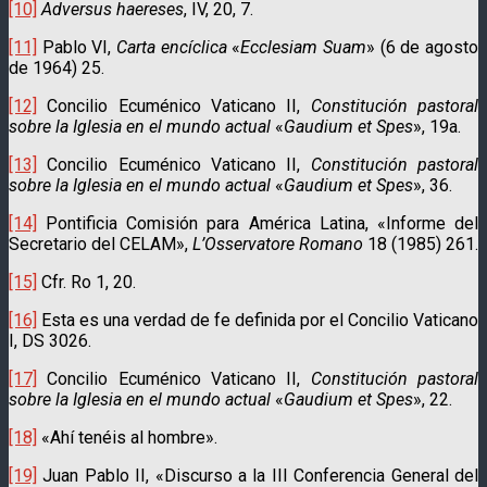
[10]
Adversus haereses
, IV, 20, 7.
[11]
Pablo VI,
Carta encíclica
«
Ecclesiam Suam
» (6 de agosto
de 1964) 25.
[12]
Concilio Ecuménico Vaticano II,
Constitución pastoral
sobre la Iglesia en el mundo
actual
«
Gaudium et Spes
», 19a.
[13]
Concilio Ecuménico Vaticano II,
Constitución pastoral
sobre la Iglesia en el mundo
actual
«
Gaudium et Spes
», 36.
[14]
Pontificia Comisión para América Latina, «Informe del
Secretario del CELAM»,
L’Osservatore Romano
18 (1985) 261.
[15]
Cfr. Ro 1, 20.
[16]
Esta es una verdad de fe definida por el Concilio Vatica­no
I, DS 3026.
[17]
Concilio Ecuménico Vaticano II,
Constitución pastoral
sobre la Iglesia en el mundo actual
«
Gaudium et Spes
», 22.
[18]
«Ahí tenéis al hombre».
[19]
Juan Pablo II, «Discurso a la III Conferencia General del