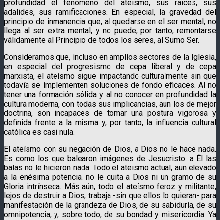
profundidad el fenóme­no del ateísmo, sus raíces, sus
adalides, sus ramificaciones. En especial, la gravedad del
principio de inmanencia que, al quedarse en el ser mental, no
llega al ser extra mental, y no puede, por tanto, remontarse
válidamente al Principio de todos los seres, al Sumo Ser.
Consideramos que, incluso en amplios sectores de la Iglesia,
en especial del progresismo de cepa liberal y de cepa
marxista, el ateísmo sigue impactando culturalmente sin que
todavía se implementen soluciones de fondo eficaces. Al no
tener una formación sólida y al no conocer en profundidad la
cultura moder­na, con todas sus implicancias, aun los de mejor
doctrina, son incapaces de tomar una postura vigorosa y
definida frente a la misma y, por tanto, la influencia cultural
católica es casi nula.
El ateísmo con su negación de Dios, a Dios no le hace nada.
Es como los que balearon imágenes de Jesucristo: a Él las
balas no le hicieron nada. Todo el ateísmo actual, aun elevado
a la enésima potencia, no le quita a Dios ni un gramo de su
Gloria intrínseca. Más aún, todo el ateísmo feroz y militante,
lejos de destruir a Dios, trabaja -sin que ellos lo quieran- para
manifestación de la grandeza de Dios, de su sabiduría, de su
omnipotencia, y, sobre todo, de su bondad y misericordia. Ya