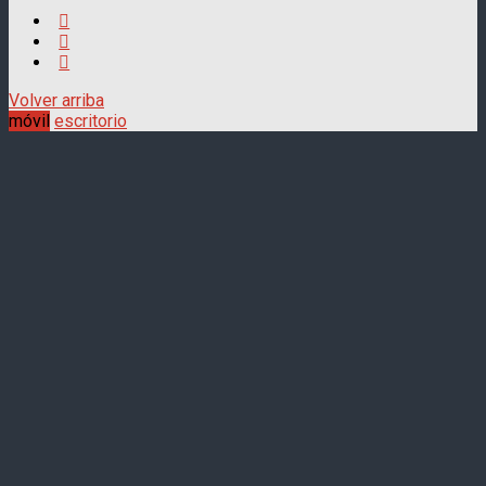
Volver arriba
móvil
escritorio