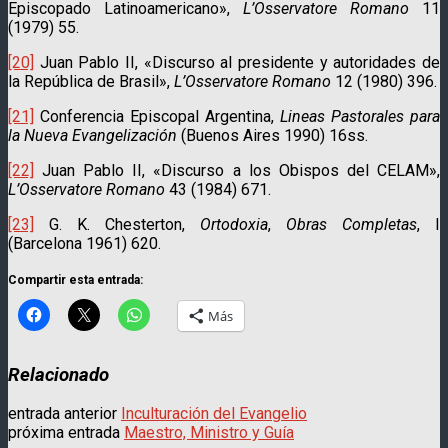
Episcopado Latinoamericano»,
L’Osservatore Romano
11
(1979) 55.
[20]
Juan Pablo II, «Discurso al presidente y autoridades de
la República de Brasil»,
L’Osservatore Romano
12 (1980) 396.
[21]
Conferencia Episcopal Argentina,
Lineas Pastorales para
la Nueva Evangelización
(Buenos Aires 1990) 16ss.
[22]
Juan Pablo II, «Discurso a los Obispos del CELAM»,
L’Osservatore Romano
43 (1984) 671.
[23]
G. K. Chesterton,
Ortodoxia
,
Obras Completas
, I
(Barcelona 1961) 620.
Compartir esta entrada:
Más
Relacionado
entrada anterior
Inculturación del Evangelio
próxima entrada
Maestro, Ministro y Guía