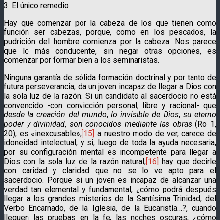
3. El único remedio
Hay que comenzar por la cabeza de los que tienen como
función ser cabezas, porque, como en los pescados, la
pudrición del hombre comienza por la cabeza. Nos parece
que lo más conducente, sin negar otras opciones, es
comenzar por formar bien a los seminaristas.
Ninguna garantía de sólida formación doctrinal y por tanto de
futura perse­verancia, da un joven incapaz de llegar a Dios con
la sola luz de la razón. Si un candidato al sacerdocio no está
convencido -con convicción personal, libre y racional- que
desde la creación del mundo
,
lo invisible de Dios
,
su eterno
poder y divinidad
,
son conocidos mediante las obras
(Ro 1,
20), es «inexcusa­ble»,
[15]
a nuestro modo de ver, carece de
idoneidad intelectual, y si, luego de toda la ayuda necesa­ria,
por su configuración mental es incompetente para llegar a
Dios con la sola luz de la razón natural,
[16]
hay que decirle
con caridad y claridad que no se lo ve apto para el
sacerdocio. Porque si un joven es incapaz de alcanzar una
verdad tan elemental y fundamental, ¿cómo podrá después
llegar a los grandes misterios de la Santísima Trinidad, del
Verbo Encarnado, de la Iglesia, de la Eucaristía…?, cuando
lleguen las pruebas en la fe, las noches oscuras, ¿cómo