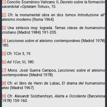
[1]
Concilio Ecuménico Vaticano II,
Decreto sobre la formación
sacerdotal
«
Optatam Totius
», 15.
[2]
Cfr. la monumental obra en dos tomos
Introduzione all’
ateismo moderno
(Roma 1964).
[3]
Una síntesis muy lograda:
Temas claves de humanismo
cristiano
(Madrid 1984) 191-205.
[4]
Lecciones sobre el ateísmo contemporáneo
(Madrid 1978)
185.
[5]
Cfr. 1Cor 3, 19.
[6]
Ad 1Cor
, III, 180.
[7]
Mons. José Guerra Campos,
Lecciones sobre el ateísmo
contemporáneo
(Madrid 1978).
[8]
Cfr. el libro de Henri de Lubac,
El drama del humanismo
ateo
(Madrid 1967).
[9]
Cfr. Alexandr Solzhenitsyn,
Alerta a Occidente
(Barcelona
1978) 159-160.