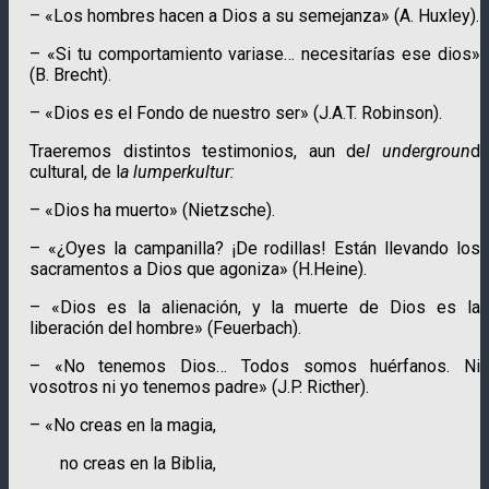
– «Los hombres hacen a Dios a su semejanza» (A. Huxley).
– «Si tu comportamiento variase… necesitarías ese dios»
(B. Brecht).
– «Dios es el Fondo de nuestro ser» (J.A.T. Robinson).
Traeremos distintos testimonios, aun de
l undergroun
d
cultural, de l
a lumper­kul­tur:
– «Dios ha muerto» (Nietzsche).
– «¿Oyes la campanilla? ¡De rodillas! Están llevando los
sacramen­tos a Dios que agoniza» (H.Heine).
– «Dios es la alienación, y la muerte de Dios es la
liberación del hombre» (Feuerbach).
– «No tenemos Dios… Todos somos huérfanos. Ni
vosotros ni yo tenemos padre» (J.P. Ricther).
– «No creas en la magia,
no creas en la Biblia,