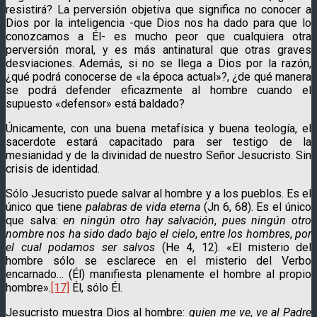
resistirá? La perversión objetiva que significa no conocer a
Dios por la inteligen­cia -que Dios nos ha dado para que lo
conozca­mos a Él- es mucho peor que cualquiera otra
perversión moral, y es más antina­tu­ral que otras graves
desviaciones. Además, si no se llega a Dios por la razón,
¿qué podrá conocerse de «la época actual»?, ¿de qué manera
se podrá defender eficazmente al hombre cuando el
supuesto «defen­sor» está baldado?
Únicamente, con una buena metafísica y buena teología, el
sacerdote estará capacitado para ser testigo de la
mesianidad y de la divinidad de nuestro Señor Jesucristo. Sin
crisis de identidad.
Sólo Jesucristo puede salvar al hombre y a los pueblos. Es el
único que tiene
palabras de vida eterna
(Jn 6, 68). Es el único
que salva:
en ningún otro hay salvación
,
pues ningún otro
nombre nos ha sido dado bajo el cielo
,
entre los hombres
,
por
el cual podamos ser salvos
(He 4, 12). «El misterio del
hombre sólo se esclarece en el misterio del Verbo
encarnado… (Él) mani­fiesta plenamente el hombre al propio
hombre».
[17]
Él, sólo Él.
Jesucristo muestra Dios al hombre:
quien me ve
,
ve al Padre