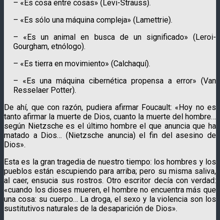
– «Es cosa entre cosas» (Levi-Strauss).
– «Es sólo una máquina compleja» (Lamettrie).
– «Es un animal en busca de un significado» (Leroi-
Gourgham, etnólogo).
– «Es tierra en movimiento» (Calchaquí).
– «Es una máquina cibernética propensa a error» (Van
Resselaer Potter).
De ahí, que con razón, pudiera afirmar Foucault: «Hoy no es
tanto afirmar la muerte de Dios, cuanto la muerte del hombre…
según Nietzsche es el último hombre el que anuncia que ha
matado a Dios… (Nietzsche anuncia) el fin del asesino de
Dios».
Esta es la gran tragedia de nuestro tiempo: los hombres y los
pueblos están escupiendo para arriba; pero su misma saliva,
al caer, ensucia sus rostros. Otro escritor decía con verdad:
«cuando los dioses mueren, el hombre no encuentra más que
una cosa: su cuerpo… La droga, el sexo y la violencia son los
sustituti­vos naturales de la desaparición de Dios».