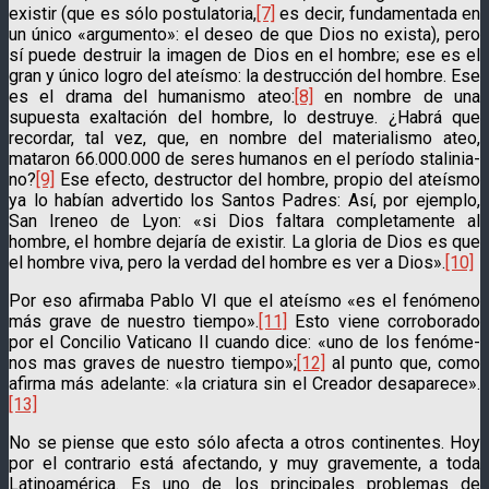
existir (que es sólo postulatoria,
[7]
es decir, fundamentada en
un único «argumen­to»: el deseo de que Dios no exista), pero
sí puede destruir la imagen de Dios en el hombre; ese es el
gran y único logro del ateísmo: la destrucción del hombre. Ese
es el drama del humanismo ateo:
[8]
en nombre de una
supuesta exaltación del hombre, lo destruye. ¿Habrá que
recordar, tal vez, que, en nombre del materialismo ateo,
mataron 66.000.000 de seres humanos en el período stalinia­
no?
[9]
Ese efecto, destructor del hombre, propio del ateísmo
ya lo habían advertido los Santos Padres: Así, por ejemplo,
San Ireneo de Lyon: «si Dios faltara completa­mente al
hombre, el hombre dejaría de existir. La gloria de Dios es que
el hombre viva, pero la verdad del hombre es ver a Dios».
[10]
Por eso afirmaba Pablo VI que el ateísmo «es el fenómeno
más grave de nuestro tiempo».
[11]
Esto viene corroborado
por el Concilio Vaticano II cuando dice: «uno de los fenóme­
nos mas graves de nuestro tiempo»;
[12]
al punto que, como
afirma más adelante: «la criatura sin el Creador desaparece».
[13]
No se piense que esto sólo afecta a otros continentes. Hoy
por el contrario está afectando, y muy gravemente, a toda
Latinoamérica. Es uno de los princi­pales problemas de