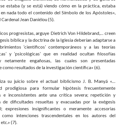
, se estaba (y se está) viendo cómo en la práctica, estaba
en nada todo el contenido del Símbolo de los Apóstoles»,
l Cardenal Jean Daniélou (5).
licos progresistas, arguye Dietrich Von Hildebrand,… creen
gesis bíblica y la doctrina de la Iglesia deberían adaptarse a
brimientos ‘científicos’ contemporáneos y a las teorías
icas’ y ‘psicológicas’ que en realidad ocultan filosofías
 y netamente engañosas, las cuales son presentadas
 como resultados de la investigación científica» (6).
tiza su juicio sobre el actual biblicismo J. B. Manyá «…
ad prodigiosa para formular hipótesis frecuentemente
as e inconsistentes ante una crítica severa; repetición y
n de dificultades resueltas y evacuadas por la exégesis
al; expresiones insignificantes o meramente accesorias
 como intenciones trascendentales en los autores del
etc.» (7).