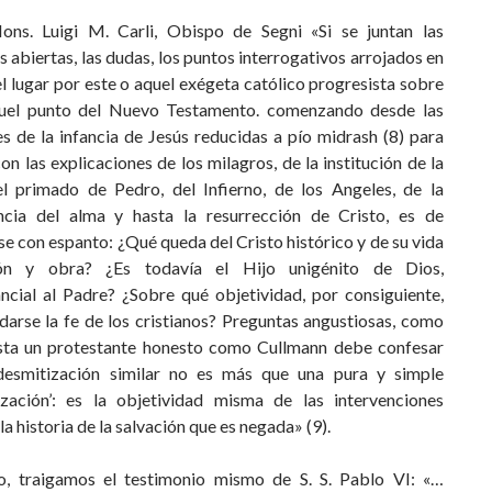
ns. Luigi M. Carli, Obispo de Segni «Si se juntan las
 abiertas, las dudas, los puntos interrogativos arrojados en
l lugar por este o aquel exégeta católico progresista sobre
uel punto del Nuevo Testamento. comenzando desde las
s de la infancia de Jesús reducidas a pío midrash (8) para
on las explicaciones de los milagros, de la institución de la
del primado de Pedro, del Infierno, de los Angeles, de la
ncia del alma y hasta la resurrección de Cristo, es de
e con espanto: ¿Qué queda del Cristo histórico y de su vida
ión y obra? ¿Es todavía el Hijo unigénito de Dios,
ncial al Padre? ¿Sobre qué objetividad, por consiguiente,
darse la fe de los cristianos? Preguntas angustiosas, como
sta un protestante honesto como Cullmann debe confesar
esmitización similar no es más que una pura y simple
rización’: es la objetividad misma de las intervenciones
 la historia de la salvación que es negada» (9).
o, traigamos el testimonio mismo de S. S. Pablo VI: «…