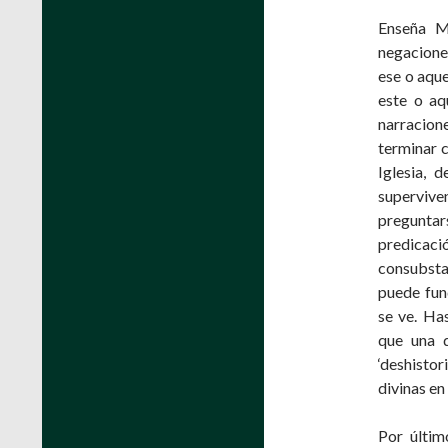
Enseña Mo
negaciones
ese o aque
este o aq
narracione
terminar c
Iglesia, 
supervive
preguntars
predicac
consubsta
puede fun
se ve. Ha
que una d
‘deshisto
divinas en
Por últim