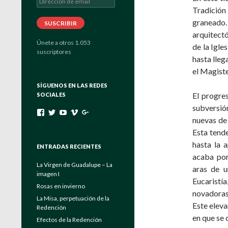
de
Tradición
email
graneado.
SUSCRIBIR
arquitectó
Únete a otros 1.053
de la Igle
suscriptores
hasta llega
el Magist
SÍGUENOS EN LAS REDES
El progre
SOCIALES
subversión
Ver
Ver
Ver
Ver
Ver
nuevas de 
perfil
perfil
perfil
perfil
perfil
de
de
de
de
de
Esta tende
padrebuela
Verbo_Encarnado
UC4EayOVcE8_Eya6keuGFrAg
channels/840557
103464204175546131222
hasta la 
en
en
en
en
en
ENTRADAS RECIENTES
Facebook
Twitter
YouTube
Vimeo
Google+
acaba por 
La Virgen de Guadalupe – La
aras de u
imagen I
Eucaristía
Rosas en invierno
novadoras 
La Misa, perpetuación de la
Este eleva
Redención
en que se 
Efectos de la Redención