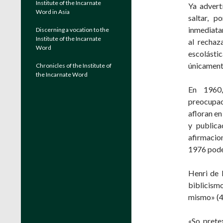
Institute of the Incarnate
Ya advert
Word in Asia
saltar, p
inmediata
Discerning a vocation to the
Institute of the Incarnate
al rechaz
Word
escolásti
únicamente
Chronicles of the Institute of
the Incarnate Word
En 1960,
preocupac
afloran en
y publica
afirmacion
1976 podem
Henri de 
biblicismo
mismo» (4
«So prete