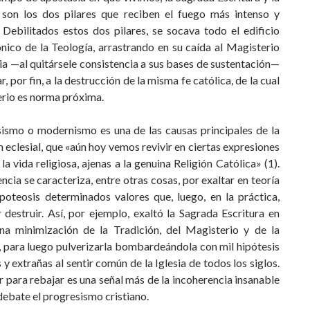
 son los dos pilares que reciben el fuego más intenso y
 Debilitados estos dos pilares, se socava todo el edificio
nico de la Teología, arrastrando en su caída al Magisterio
sia —al quitársele consistencia a sus bases de sustentación—
r, por fin, a la destrucción de la misma fe católica, de la cual
erio es norma próxima.
sismo o modernismo es una de las causas principales de la
 eclesial, que «aún hoy vemos revivir en ciertas expresiones
la vida religiosa, ajenas a la genuina Religión Católica» (1).
ncia se caracteriza, entre otras cosas, por exaltar en teoría
apoteosis determinados valores que, luego, en la práctica,
destruir. Así, por ejemplo, exaltó la Sagrada Escritura en
na minimización de la Tradición, del Magisterio y de la
, para luego pulverizarla bombardeándola con mil hipótesis
y extrañas al sentir común de la Iglesia de todos los siglos.
r para rebajar es una señal más de la incoherencia insanable
debate el progresismo cristiano.