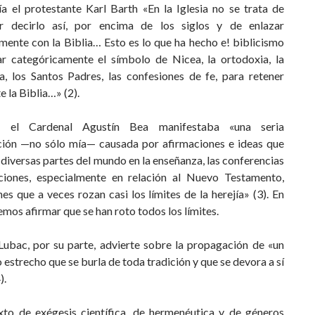
ía el protestante Karl Barth «En la Iglesia no se trata de
or decirlo así, por encima de los siglos y de enlazar
mente con la Biblia… Esto es lo que ha hecho e! biblicismo
ar categóricamente el símbolo de Nicea, la ortodoxia, la
ca, los Santos Padres, las confesiones de fe, para retener
 la Biblia…» (2).
 el Cardenal Agustín Bea manifestaba «una seria
ión —no sólo mía— causada por afirmaciones e ideas que
 diversas partes del mundo en la enseñanza, las conferencias
ciones, especialmente en relación al Nuevo Testamento,
es que a veces rozan casi los límites de la herejía» (3). En
os afirmar que se han roto todos los límites.
Lubac, por su parte, advierte sobre la propagación de «un
 estrecho que se burla de toda tradición y que se devora a sí
).
xto de exégesis científica, de hermenéutica y de géneros