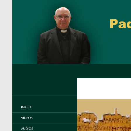
Buscar
Padre Carlos Miguel Buela, IVE
Página oficial del Padre Carlos
Buela, IVE
INICIO
VIDEOS
AUDIOS