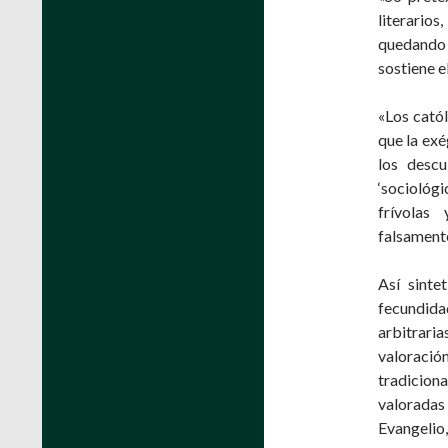
literarios
quedando 
sostiene e
«Los cató
que la exé
los descu
‘sociológ
frívolas
falsamente
Así sinte
fecundid
arbitrari
valoració
tradicion
valoradas
Evangelio, 