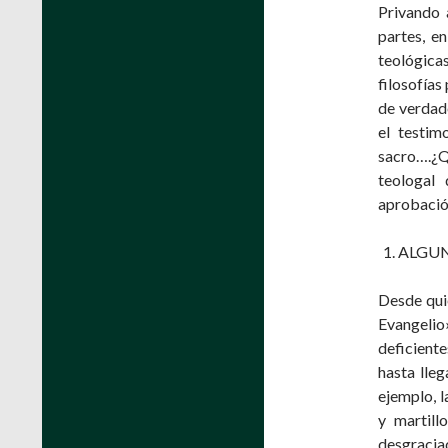
Privando 
partes, e
teológica
filosofías
de verdade
el testim
sacro….¿Q
teologal 
aprobación
ALGUN
Desde quie
Evangeli
deficiente
hasta lleg
ejemplo, l
y martill
desgracia