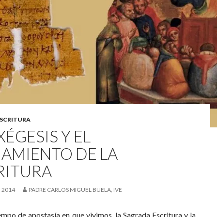
ESCRITURA
XÉGESIS Y EL
IAMIENTO DE LA
RITURA
 2014
PADRE CARLOS MIGUEL BUELA, IVE
empo de apostasía en que vivimos, la Sagrada Escritura y la