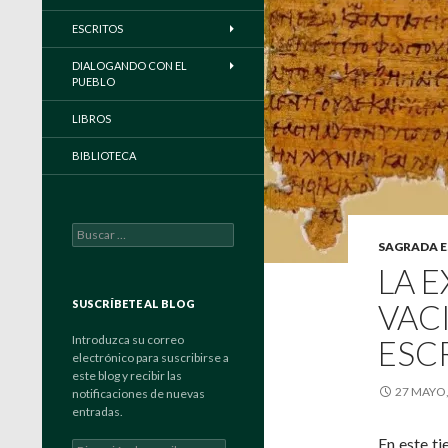
ESCRITOS
DIALOGANDO CON EL
PUEBLO
LIBROS
BIBLIOTECA
Buscar:
SAGRADA 
LA E
SUSCRÍBETE AL BLOG
VAC
Introduzca su correo
ESC
electrónico para suscribirse a
este blog y recibir las
27 MAYO,
notificaciones de nuevas
entradas.
En este ti
Dirección