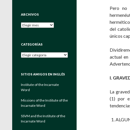
Pero no 
hermenéuti
ARCHIVOS
hermético,
Archivos
del catoli
únicos cap
CATEGORÍAS
Dividiremo
Categorías
actual en 
Advertenci
SITIOS AMIGOS EN INGLÉS
I. GRAV
Institute of the Incarnate
Word
La graved
(1) por e
Missions of the Institute of the
tendencias
Incarnate Word
SSVM and the Institute of the
ALGUN
Incarnate Word