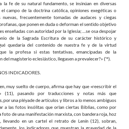
a la fe de su natural fundamento, se insinúan en diversas
n el campo de la doctrina católica, opiniones exegéticas o
s nuevas, frecuentemente tomadas de audaces y ciegas
 profanas, que ponen en duda o deforman el sentido objetivo
s enseñadas con autoridad por la Iglesia; …se osa despojar
onio de la Sagrada Escritura de su carácter histórico y
ué quedaría del contenido de nuestra fe y de la virtud
que la profesa si estas tentativas, emancipadas de la
 del magisterio eclesiástico, llegasen a prevalecer?» (‘°).
OS INDICADORES.
n, muy suelto de cuerpo, afirma que hay que «reescribir el
o» (11), pasando por traducciones y notas más que
s, por una pléyade de artículos y libros a lo menos ambiguos
ar a las fotos insólitas que orlan ciertas Biblias, como por
a foto de una manifestación marxista, con bandera roja, hoz
o, llevando en un cartel el retrato de Lenín (12), sobran,
damente, los indicadores que muestran la gravedad de la