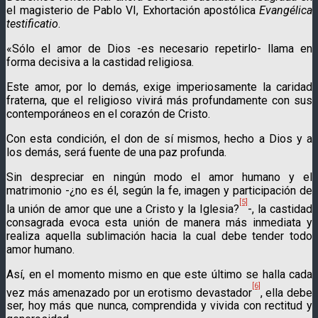
el magisterio de Pablo VI, Exhortación apostólica
Evangélica
testificatio
.
«Sólo el amor de Dios -es necesario repetirlo- llama en
forma decisiva a la castidad religiosa.
Este amor, por lo demás, exige imperiosamente la caridad
fraterna, que el religioso vivirá más profundamente con sus
con­temporáneos en el corazón de Cristo.
Con esta condición, el don de sí mismos, hecho a Dios y a
los demás, será fuente de una paz profunda.
Sin despreciar en ningún modo el amor humano y el
matrimonio -¿no es él, según la fe, imagen y participación de
[5]
la unión de amor que une a Cristo y la Iglesia?
-, la castidad
consagrada evoca esta unión de manera más inmediata y
realiza aquella su­blimación hacia la cual debe tender todo
amor humano.
Así, en el momento mismo en que este último se halla cada
[6]
vez más amenazado por un erotismo devastador
, ella debe
ser, hoy más que nunca, comprendida y vivida con rectitud y