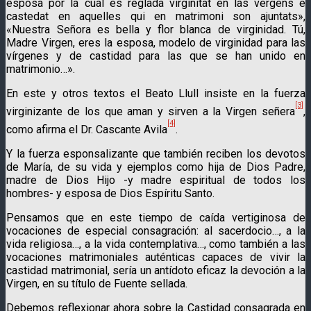
esposa por la cual es reglada virginitat en las vergens e
castedat en aquelles qui en matrimoni son ajuntats»,
«Nuestra Señora es bella y flor blanca de virginidad. Tú,
Madre Virgen, eres la esposa, modelo de virginidad para las
vírgenes y de castidad para las que se han unido en
matrimonio…».
En este y otros textos el Beato Llull insiste en la fuerza
[3]
virginizante de los que aman y sirven a la Virgen señera
,
[4]
como afirma el Dr. Cascante Avila
.
Y la fuerza esponsalizante que también reciben los devotos
de María, de su vida y ejemplos como hija de Dios Padre,
madre de Dios Hijo -y madre espiritual de todos los
hombres- y esposa de Dios Espíritu Santo.
Pensamos que en este tiempo de caída vertiginosa de
vocacio­nes de especial consagración: al sacerdocio…, a la
vida religio­sa…, a la vida contemplativa…, como también a las
vocaciones matrimoniales auténticas capaces de vivir la
castidad matrimo­nial, sería un antídoto eficaz la devoción a la
Virgen, en su título de Fuente sellada.
Debemos reflexionar ahora sobre la Castidad consagrada en