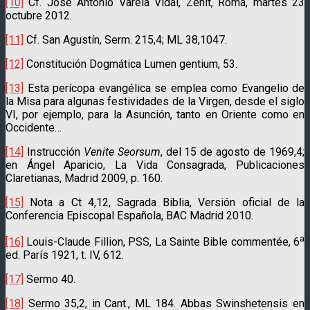
[10]
Cf. José Antonio Varela Vidal, Zenit, Roma, martes 23
octubre 2012.
[11]
Cf. San Agustín, Serm. 215,4; ML 38,1047.
[12]
Constitución Dogmática Lumen gentium, 53.
[13]
Esta perícopa evangélica se emplea como Evangelio de
la Misa para algunas festividades de la Virgen, desde el siglo
VI, por ejemplo, para la Asunción, tanto en Oriente como en
Occidente…
[14]
Instrucción
Venite Seorsum
, del 15 de agosto de 1969,4;
en Ángel Aparicio, La Vida Consagrada, Publicaciones
Claretianas, Madrid 2009, p. 160.
[15]
Nota a Ct 4,12, Sagrada Biblia, Versión oficial de la
Conferencia Episcopal Española, BAC Madrid 2010.
a
[16]
Louis-Claude Fillion, PSS, La Sainte Bible commentée, 6
ed. París 1921, t. IV, 612.
[17]
Sermo 40.
[18]
Sermo 35,2, in Cant., ML 184. Abbas Swinshetensis en