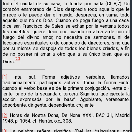
todo el caudal de su casa, lo tendrá por nada (Ct 8,7). Un
corazón enamorado de Dios desprecia todo aquello que le
ofrece o le puede dar el mundo; desprecia, en suma, todo
aquello que no es Dios. Cuando se pega fuego a una casa,
dice san Francisco de Sales se echan por la ventana todos
los muebles: quiere decir que cuando un alma arde con el
fuego del divino amor, no necesita de sermones, ni de
lecciones espirituales o de consejos de directores; sino que
por sí misma, se despoja de todos los bienes criados, a fin
de no poseer ni amar a otro que a su único bien, que es
[20]
Dios»
.
[1]
-nte. suf. Forma adjetivos verbales, llamados
tradicionalmente participios acti­vos. Toma la forma -ante
cuando el verbo base es de la primera conjugación, -ente o -
iente, si es de la segunda o tercera. Significa ‘que ejecuta la
acción expresada por la base’. Agobiante, veraneante,
absorbente, dirigente, dependiente, crujiente.
[2]
Horas de Nostra Dona, De Nona XXXI, BAC 31, Madrid
1948, p. 1054; cf. Herrán, o.c., 308.
[3]
La palabra señera significa. (Del lat. *singulanus, por