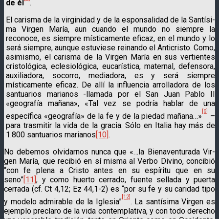
de él
.
El carisma de la virginidad y de la esponsalidad de la Santísi­
ma Virgen María, aun cuando el mundo no siempre la
reconoce, es siempre místicamente eficaz, en el mundo y lo
será siempre, aunque estuviese reinando el Anticristo. Como,
asimismo, el carisma de la Virgen María en sus vertientes
cristológica, eclesiológica, eucarística, maternal, defensora,
auxiliadora, socorro, mediadora, es y será siempre
místicamente eficaz. De allí la in­fluencia arrolladora de los
santuarios marianos -llamada por el San Juan Pablo II
«geografía mañana», «Tal vez se podría hablar de una
[9]
específica «geografía» de la fe y de la piedad mañana…»
–
para trasmitir la vida de la gracia. Sólo en Italia hay más de
1.800 santuarios marianos
[10]
.
No debemos olvidarnos nunca que «…la Bienaventurada Vir­
gen María, que recibió en sí misma al Verbo Divino, concibió
“con fe plena a Cristo antes en su espíritu que en su
seno”
[11]
, y como huerto cerrado, fuente sellada y puerta
cerrada (cf. Ct 4,12; Ez 44,1-2) es “por su fe y su caridad tipo
[12]
y modelo admirable de la Iglesia”
. La santísima Virgen es
ejemplo preclaro de la vida contemplativa, y con todo derecho