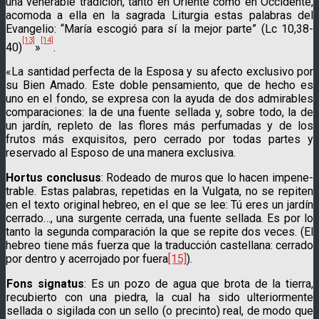
una venerable tradición, tan­to en Oriente como en Occidente,
acomoda a ella en la sagrada Liturgia estas palabras del
Evangelio: “María escogió para sí la mejor parte” (Lc 10,38-
[13]
[14]
40)
»
.
«La santidad perfecta de la Esposa y su afecto exclusivo por
su Bien Amado. Este doble pensamiento, que de hecho es
uno en el fondo, se expresa con la ayuda de dos admirables
comparaciones: la de una fuente sellada y, sobre todo, la de
un jardín, repleto de las flores más perfumadas y de los
frutos más exquisitos, pero cerrado por todas partes y
reservado al Esposo de una manera exclusiva.
Hortus conclusus
: Rodeado de muros que lo hacen impene­
trable. Estas palabras, repetidas en la Vulgata, no se repiten
en el texto original hebreo, en el que se lee: Tú eres un jardín
cerrado…, una surgente cerrada, una fuente sellada. Es por lo
tanto la segunda comparación la que se repite dos veces. (El
hebreo tiene más fuerza que la traducción castellana: cerrado
por dentro y acerrojado por fuera
[15]
).
Fons signatus
: Es un pozo de agua que brota de la tierra,
recubierto con una piedra, la cual ha sido ulteriormente
sellada o sigilada con un sello (o precinto) real, de modo que