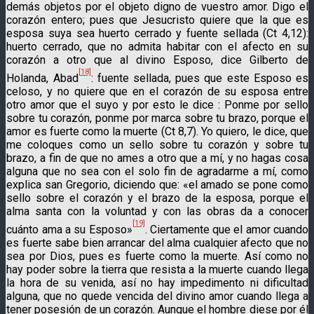
demás objetos por el objeto digno de vuestro amor. Digo el
corazón entero; pues que Jesucristo quiere que la que es
esposa suya sea huerto cerrado y fuente sellada (Ct 4,12):
huerto cerrado, que no admita habitar con el afecto en su
corazón a otro que al divino Esposo, dice Gilberto de
[18]
Holanda, Abad
: fuente sellada, pues que este Esposo es
celoso, y no quiere que en el corazón de su esposa entre
otro amor que el suyo y por esto le dice : Ponme por sello
sobre tu corazón, ponme por marca sobre tu brazo, porque el
amor es fuerte como la muerte (Ct 8,7). Yo quiero, le dice, que
me coloques como un sello sobre tu corazón y sobre tu
brazo, a fin de que no ames a otro que a mí, y no hagas cosa
alguna que no sea con el solo fin de agradarme a mí, como
explica san Gregorio, diciendo que: «el amado se pone como
se­llo sobre el corazón y el brazo de la esposa, porque el
alma santa con la voluntad y con las obras da a conocer
[19]
cuánto ama a su Esposo»
. Ciertamente que el amor cuando
es fuerte sabe bien arrancar del alma cualquier afecto que no
sea por Dios, pues es fuerte como la muerte. Así como no
hay poder sobre la tierra que resista a la muerte cuando llega
la hora de su venida, así no hay impedimento ni dificultad
alguna, que no quede vencida del divi­no amor cuando llega a
tener posesión de un corazón. Aunque el hombre diese por él