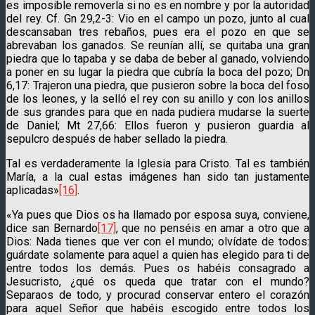
es imposible removerla si no es en nombre y por la autoridad
del rey. Cf. Gn 29,2-3: Vio en el campo un pozo, junto al cual
descansaban tres rebaños, pues era el pozo en que se
abrevaban los ganados. Se reunían allí, se quitaba una gran
piedra que lo tapaba y se daba de beber al ganado, volviendo
a poner en su lugar la piedra que cubría la boca del pozo; Dn
6,17: Trajeron una piedra, que pusie­ron sobre la boca del foso
de los leones, y la selló el rey con su anillo y con los anillos
de sus grandes para que en nada pudiera mudarse la suerte
de Daniel; Mt 27,66: Ellos fueron y pusieron guardia al
sepulcro después de haber sellado la piedra.
Tal es verdaderamente la Iglesia para Cristo. Tal es tam­bién
María, a la cual estas imágenes han sido tan justamente
aplicadas»
[16]
.
«Ya pues que Dios os ha llamado por esposa suya, conviene,
dice san Bernardo
[17]
, que no penséis en amar a otro que a
Dios: Nada tienes que ver con el mundo; olvídate de todos:
guárdate solamente para aquel a quien has elegido para ti de
entre todos los demás. Pues os habéis consagrado a
Jesucristo, ¿qué os queda que tratar con el mundo?
Separaos de todo, y procurad conservar entero el corazón
para aquel Señor que habéis escogido entre todos los