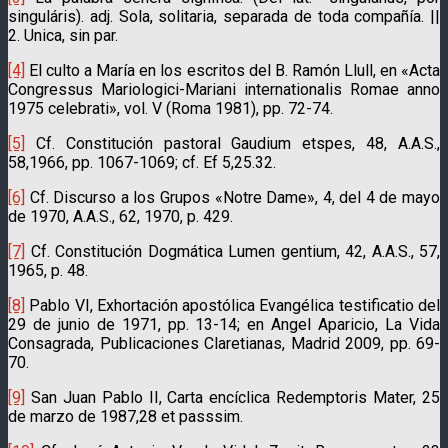
singuláris). adj. Sola, solitaria, separada de toda compañía. ||
2. Unica, sin par.
[4]
El culto a María en los escritos del B. Ramón Llull, en «Acta
Congressus Mariologici-Mariani internationalis Romae anno
1975 celebrati», vol. V (Roma 1981), pp. 72-74.
[5]
Cf. Constitución pastoral Gaudium etspes, 48, A.A.S.,
58,1966, pp. 1067-1069; cf. Ef 5,25.32.
[6]
Cf. Discurso a los Grupos «Notre Dame», 4, del 4 de mayo
de 1970, A.A.S., 62, 1970, p. 429.
[7]
Cf. Constitución Dogmática Lumen gentium, 42, A.A.S., 57,
1965, p. 48.
[8]
Pablo VI, Exhortación apostólica Evangélica testificatio del
29 de junio de 1971, pp. 13-14; en Angel Aparicio, La Vida
Consagrada, Publicaciones Claretianas, Madrid 2009, pp. 69-
70.
[9]
San Juan Pablo II, Carta encíclica Redemptoris Mater, 25
de marzo de 1987,28 et passsim.