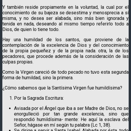
Y también reside propiamente en la voluntad, la cual por el
conocimiento de su bajeza se desestima y menosprecia a sí
misma, y no desea ser alabada, sino más bien ignorada y
tenida en nada, deseando al mismo tiempo referirlo todo a
Dios, de quien lo tiene todo.
Hay una humildad de los santos, que proviene de la
contemplación de la excelencia de Dios y del conocimiento
de la propia pequeñez y de la propia nada. otra, la de los
pecadores, que procede además de la consideración de las
culpas propias.
Como la Virgen careció de todo pecado no tuvo esta segunda
forma de humildad, sino la primera.
¿Cómo sabemos que la Santísima Virgen fue humildísima?
Por la Sagrada Escritura:
Avisada por el Ángel que iba a ser Madre de Dios, no se
enor­gulleció por tan grande excelencia, sino que
respondió humildísima- mente: He aquí la esclava del
Señor, hágase en mí según tu palabra (Lc 1, 38).
Se dirige a servir a Santa Isabel. Alabada por ésta, todo