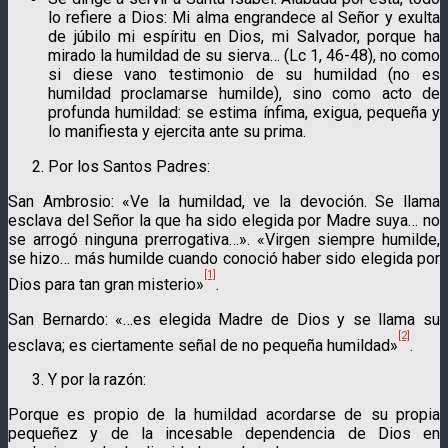
lo refiere a Dios: Mi alma engrandece al Señor y exulta
de júbilo mi espíritu en Dios, mi Salvador, porque ha
mirado la humildad de su sierva… (Lc 1, 46-48), no como
si diese vano testimonio de su humildad (no es
humildad proclamarse humilde), sino como acto de
profunda hu­mildad: se estima ínfima, exigua, pequeña y
lo manifiesta y ejercita ante su prima.
Por los Santos Padres:
San Ambrosio: «Ve la humildad, ve la devoción. Se llama
escla­va del Señor la que ha sido elegida por Madre suya… no
se arrogó ninguna prerrogativa…». «Virgen siempre humilde,
se hizo… más humilde cuando conoció haber sido elegida por
[1]
Dios para tan gran misterio»
.
San Bernardo: «…es elegida Madre de Dios y se llama su
[2]
esclava; es ciertamente señal de no pequeña humildad»
.
Y por la razón:
Porque es propio de la humildad acordarse de su propia
pequeñez y de la incesable dependencia de Dios en