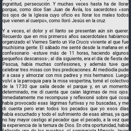
ingratitud, persecución. Y muchas veces hasta ha de llorar
porque, como dice San Juan de Ávila, los sacerdotes «son
los ojos de la Iglesia cuyo oficio es llorar los males todos
que vienen al cuerpo», como lloró Jesús en la cruz.
Y a veces, el dolor y el llanto se presentan aún sin querer.
Recuerdo que en mis primeros años sacerdotales habíamos
organizado el Viernes Santo un
Via Crucis
viviente al que fue
muchísima gente. El sábado me senté desde la mañana en el
confesonario -estuve más de 11 horas, haciendo algunos
pequeños descansos-; al día siguiente, era el día de fiesta de
Pascua, había muchas confesiones, y además tuve que
celebrar tres misas con tres predicaciones. Al mediodía pude
ir a casa y almorzar con mis padres y mis hermanos. Luego
volví a la parroquia para la misa vespertina, tomé el colectivo
de la 17:30 que salía desde el parque y, en un momento
determinado, me dí cuenta que caían lágrimas de mis ojos.
Inmediatamente me recompuse y reflexioné sobre qué cosa
había provocado esas lágrimas furtivas y no buscadas, y me
di cuenta pero eran todos los pecados que yo esos días
había escuchado y todo el sufrimiento de esas almas, ya que
no hay mayor castigo al pecador que el pecado, a la vez que
la experiencia de la ternura de Dios. En otra oportunidad, había
fallecido uno de los nuestros, el seminarista Marcelo Javier