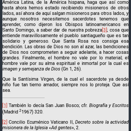
América Latina, de la América hispana, haga que así como
hasta ahora hemos estado recibiendo misioneros de otros
lados, así ahora de aquí salgan misioneros para otros lados, y
aunque nosotros necesitemos sacerdotes tenemos que
aprender, como dijeron los Obispos latinoamericanos en
Santo Domingo, a saber dar de nuestra pobreza
[3]
; cosa que
entiende maravillosamente el pueblo santiagueño que es tan
solidario y generoso. Que Santa Rosa nos consiga esa
bendición. Las obras de Dios no son al azar, las bendiciones
de Dios nos comprometen a seguir adelante, a hacer cosas
grandes. Finalmente, el hombre no vale por lo material; el
hombre vale por su alma espiritual e inmortal por la cual es
imagen y semejanza de Dios
(Gn 1, 26).
Que la Santísima Virgen, de la cual el sacerdote ya desde
niño fue tan tierno amador, siempre nos lo proteja. Que así
sea.
[1]
También lo decía San Juan Bosco; cfr.
Biografía y Escritos
2
(Madrid
1967) 320.
[2]
Concilio Ecuménico Vaticano II,
Decreto sobre la actividad
misionera de la Iglesia
«
Ad gentes
», 2.