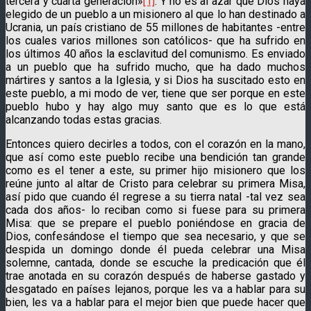
tercera y cuarta generación»
[1]
. Y no es al azar que Dios haya
elegido de un pueblo a un misionero al que lo han destinado a
Ucrania, un país cristiano de 55 millones de habitantes -entre
los cuales varios millones son católicos- que ha sufrido en
los últimos 40 años la esclavitud del comunismo. Es enviado
a un pueblo que ha sufrido mucho, que ha dado muchos
mártires y santos a la Iglesia, y si Dios ha suscitado esto en
este pueblo, a mi modo de ver, tiene que ser porque en este
pueblo hubo y hay algo muy santo que es lo que está
alcanzando todas estas gracias.
Entonces quiero decirles a todos, con el corazón en la mano,
que así como este pueblo recibe una bendición tan grande
como es el tener a este, su primer hijo misionero que los
reúne junto al altar de Cristo para celebrar su primera Misa,
así pido que cuando él regrese a su tierra natal -tal vez sea
cada dos años- lo reciban como si fuese para su primera
Misa: que se prepare el pueblo poniéndose en gracia de
Dios, confesándose el tiempo que sea necesario, y que se
despida un domingo donde él pueda celebrar una Misa
solemne, cantada, donde se escuche la predicación que él
trae anotada en su corazón después de haberse gastado y
desgatado en países lejanos, porque les va a hablar para su
bien, les va a hablar para el mejor bien que puede hacer que