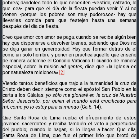
pobres; dándoles todo lo que necesiten -vestido, calzado, lo
que sea- para que el día de la fiesta puedan venir. Y si no
vienen -porque los pobres son muy pudorosos- hay que
llevarles comida para que festejen hasta una semana
después del día de fiesta.
Creo que amor con amor se paga; cuando se recibe algún bien
hay que disponerse a devolver bienes, sabiendo que Dios no
se deja ganar en generosidad. Hay que formar detrás de él
como un solo hombre y poner en práctica aquello que enseñó
de manera solemne el Concilio Vaticano II cuando de manera
especial, sobre la misión
ad gentes
, dice que «la Iglesia es
por naturaleza misionera».
[2]
Viendo tantos beneficios que trajo a la humanidad la cruz de
Cristo deben decir siempre como el apóstol San Pablo en la
carta a los Gálatas:
yo sólo me gloriaré en la cruz
de Nuestro
Señor Jesucristo
,
por quien el mundo está crucificado para
mí
,
como yo lo estoy para el mundo
(Ga 6, 14).
Que Santa Rosa de Lima reciba el ofrecimiento de estos
jóvenes sacerdotes y reciba también el voto a perpetuidad
del pueblo; cuando lo hagan, si lo llegan a hacer. Que ella,
Santa Rosa de Lima, que fue el primer lirio que brotó de