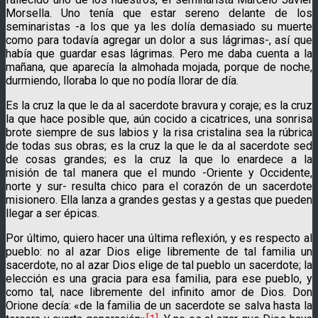
Morsella. Uno tenía que estar sereno delante de los
seminaristas -a los que ya les dolía demasiado su muerte
como para todavía agregar un dolor a sus lágrimas-, así que
había que guardar esas lágrimas. Pero me daba cuenta a la
mañana, que aparecía la almohada mojada, porque de noche,
durmiendo, lloraba lo que no podía llorar de día.
Es la cruz la que le da al sacerdote bravura y coraje; es la cruz
la que hace posible que, aún cocido a cicatrices, una sonrisa
brote siempre de sus labios y la risa cristalina sea la rúbrica
de todas sus obras; es la cruz la que le da al sacerdote sed
de cosas grandes; es la cruz la que lo enardece a la
misión de tal manera que el mundo -Oriente y Occidente,
norte y sur- resulta chico para el corazón de un sacerdote
misionero. Ella lanza a grandes gestas y a gestas que pueden
llegar a ser épicas.
Por último, quiero hacer una última reflexión, y es respecto al
pueblo: no al azar Dios elige libremente de tal familia un
sacerdote, no al azar Dios elige de tal pueblo un sacerdote; la
elección es una gracia para esa familia, para ese pueblo, y
como tal, nace libremente del infinito amor de Dios. Don
Orione decía: «de la familia de un sacerdote se salva hasta la