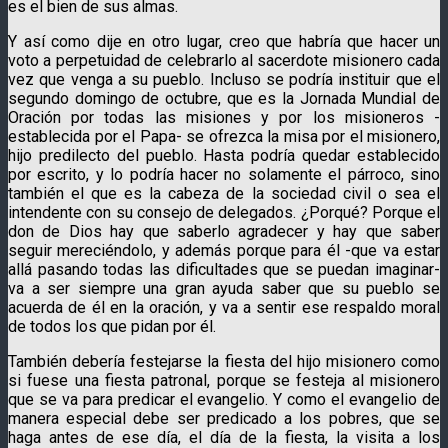
es el bien de sus almas.
Y así como dije en otro lugar, creo que habría que hacer un
voto a perpetuidad de celebrarlo al sacerdote misionero cada
vez que venga a su pueblo. Incluso se podría instituir que el
segundo domingo de octubre, que es la Jornada Mundial de
Oración por todas las misiones y por los misioneros -
establecida por el Papa- se ofrezca la misa por el misionero,
hijo predilecto del pueblo. Hasta podría quedar establecido
por escrito, y lo podría hacer no solamente el párroco, sino
también el que es la cabeza de la sociedad civil o sea el
intendente con su consejo de delegados. ¿Porqué? Porque el
don de Dios hay que saberlo agradecer y hay que saber
seguir mereciéndolo, y además porque para él -que va estar
allá pasando todas las dificultades que se puedan imaginar-
va a ser siempre una gran ayuda saber que su pueblo se
acuerda de él en la oración, y va a sentir ese respaldo moral
de todos los que pidan por él.
También debería festejarse la fiesta del hijo misionero como
si fuese una fiesta patronal, porque se festeja al misionero
que se va para predicar el evangelio. Y como el evangelio de
manera especial debe ser predicado a los pobres, que se
haga antes de ese día, el día de la fiesta, la visita a los