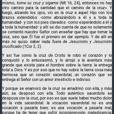
mismo
,
tome su cruz y sígame
(Mt 16, 24), entonces no hay
otro camino para la santidad que el camino de la cruz». Y
luego, alzando los ojos, vio en la cruz a aquel Hijo con los
brazos extendidos -como abrazándolo a él y a toda la
humanidad- y con los pies clavados -como esperándolo a él y
a toda la humanidad- y allí se dio cuenta de que no solamente
se contentó nuestro Señor con enseñar que hay que tomar la
cruz, sino que Él fue el primero en dar ejemplo. Y de allí en
más no quiso saber nada
fuera de Jesucristo y Jesucristo
crucificado
(1Cor 2, 2).
Y así fue como la cruz de Cristo le robó el corazón y lo
conquistó y lo entusiasmó, y lo arrojó a la aventura más
grande que exista para el hombre sobre la tierra: la entrega
total a Dios. Y es por eso que no hay sobre la tierra cosa más
hermosa que un corazón sacerdotal, un corazón que se
entrega al Señor con un amor irrestricto e indiviso.
Y porque se enamoró de la cruz se amadrinó con ella, y más
aún, se desposó con ella. Todo auténtico sacerdote se
desposa con la cruz, por eso es que suele haber mucho dolor
en la vida sacerdotal: la vocación sacerdotal no es una
vocación a pasarla bien; es una vocación a pasarla mal,
porque ha de tener que sufrir incomprensión, maledicencia,