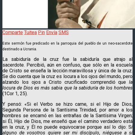
Comparte
Tuitea
Pin
Envía
SMS
Este sermón fue predicado en la parroquia del pueblo de un neo-sacerdote
destinado a Ucrania.
La sabiduría de la cruz fue la sabiduría que atrajo al
sacerdote. Percibió, aún en confuso, que sólo en la escuela
de Cristo se enseña la lección maravillosa y única de la cruz.
Se dio cuenta que la cruz es locura a los ojos del mundo, pero
alzando los ojos a Cristo crucificado comprendió que
la
locura de Dios es más sabia que la sabiduría de los hombres
(1Cor 1, 25).
Y pensó: «Si el Verbo se hizo carne, si el Hijo de Dios,
Segunda Persona de la Santísima Trinidad, por amor a los
hombres se encarnó en las entrañas de la Santísima Virgen;
si Él, Hijo de Dios, me enseñó que el camino verdadero está
en la cruz, y Él no puede equivocarse porque así lo dijo: S
i
alguno de vosotros quiere ser mi discípulo
,
niéguese a sí