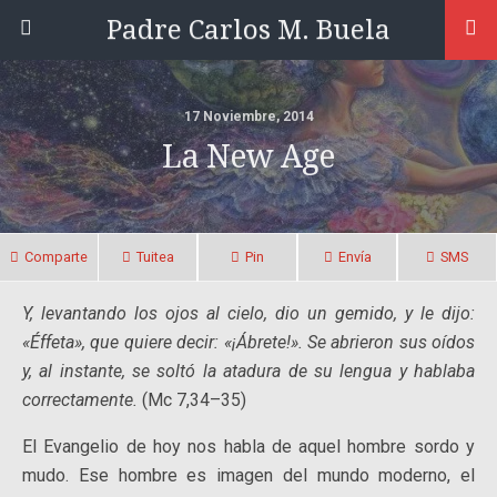
Padre Carlos M. Buela
17 Noviembre, 2014
La New Age
Comparte
Tuitea
Pin
Envía
SMS
Y, levantando los ojos al cielo, dio un gemido, y le dijo:
«Éffeta», que quiere decir: «¡Ábrete!». Se abrieron sus oídos
y, al instante, se soltó la atadura de su lengua y hablaba
correctamente.
(Mc 7,34–35)
El Evangelio de hoy nos habla de aquel hombre sordo y
mudo. Ese hombre es imagen del mundo moderno, el