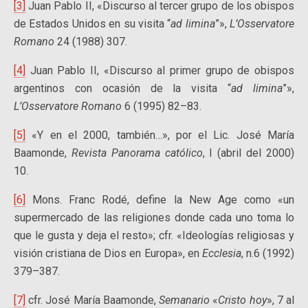
[3]
Juan Pablo II, «Discurso al tercer grupo de los obispos
de Estados Unidos en su visita “
ad limina
”»,
L’Osservatore
Romano
24 (1988) 307.
[4]
Juan Pablo II, «Discurso al primer grupo de obispos
argentinos con ocasión de la visita “
ad limina
”»,
L’Osservatore Romano
6 (1995) 82–83.
[5]
«Y en el 2000, también…», por el Lic. José María
Baamonde,
Revista Panorama católico
, I (abril del 2000)
10.
[6]
Mons. Franc Rodé, define la New Age como «un
supermercado de las religiones donde cada uno toma lo
que le gusta y deja el resto»; cfr. «Ideologías religiosas y
visión cristiana de Dios en Europa», en
Ecclesia
, n.6 (1992)
379–387.
[7]
cfr. José María Baamonde,
Semanario
«
Cristo hoy
», 7 al