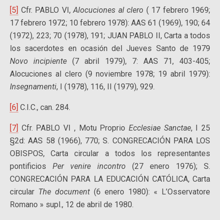
[5]
Cfr. PABLO VI,
Alocuciones al clero
( 17 febrero 1969;
17 febrero 1972; 10 febrero 1978): AAS 61 (1969), 190; 64
(1972), 223; 70 (1978), 191; JUAN PABLO II, Carta a todos
los sacerdotes en ocasión del Jueves Santo de 1979
Novo incipiente
(7 abril 1979), 7: AAS 71, 403-405;
Alocuciones al clero (9 noviembre 1978; 19 abril 1979):
Insegnamenti
, I (1978), 116, II (1979), 929.
[6]
C.I.C., can. 284.
[7]
Cfr. PABLO VI , Motu Proprio
Ecclesiae Sanctae
, I 25
§2d: AAS 58 (1966), 770; S. CONGRECACIÓN PARA LOS
OBISPOS, Carta circular a todos los representantes
pontificios
Per venire incontro
(27 enero 1976); S.
CONGRECACIÓN PARA LA EDUCACIÓN CATÓLICA, Carta
circular
The document
(6 enero 1980): « L’Osservatore
Romano » supl., 12 de abril de 1980.