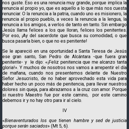
nos guste. Eso es una renuncia muy grande, porque implica la
renuncia al propio yo, que es aquello a lo que más nos cuesta
renunciar. O la renuncia a la patria, cuando uno es misionero, la
renuncia al propio pueblo, a veces la renuncia a la lengua, la
renuncia a los amigos, a verlos de tanto en tanto. Sin embargo
Jesús llama felices a los que lloran, felices los penitentes.
Por eso, ¡Ay del sacerdote que busca su comodidad, o que
busca pasarla bien, o que no es penitente!
Se le apareció en una oportunidad a Santa Teresa de Jesús
ese gran santo, San Pedro de Alcántara -que fuera gran
penitente- y le dijo: «¡Feliz penitencia que me alcanzo tanta
gloria!». Y muchos de nosotros nos vamos a arrepentir el día
de mañana, cuando nos presentemos delante de Nuestro
Señor Jesucristo, de no haber aprovechado esta vida para
haber hecho un poco más de penitencia, para llevar nuestros
dolores sin queja, para abrazarnos a la cruz con amor. Porque
si nuestro Maestro fue por este camino, por este camino
debemos ir y no hay otro para ir al cielo.
IV
«
Bienaventurados los que tienen hambre y sed de justicia
porque serán saciados
» (Mt 5, 6).