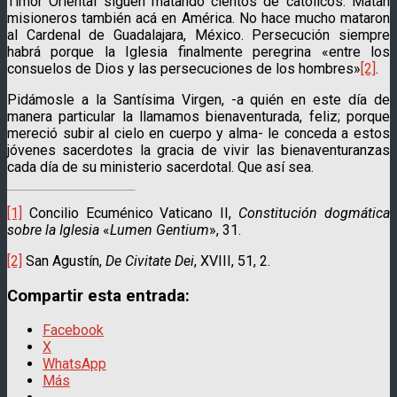
Timor Oriental siguen matando cientos de católicos. Matan
misioneros también acá en América. No hace mucho mataron
al Cardenal de Guadalajara, México. Persecución siempre
habrá porque la Iglesia finalmente peregrina «entre los
consuelos de Dios y las persecuciones de los hombres»
[2]
.
Pidámosle a la Santísima Virgen, -a quién en este día de
manera particular la llamamos bienaventurada, feliz; porque
mereció subir al cielo en cuerpo y alma- le conceda a estos
jóvenes sacerdotes la gracia de vivir las bienaventuranzas
cada día de su ministerio sacerdotal. Que así sea.
[1]
Concilio Ecuménico Vaticano II,
Constitución dogmática
sobre la Iglesia
«
Lumen Gentium
», 31.
[2]
San Agustín,
De Civitate Dei
, XVIII, 51, 2.
Compartir esta entrada:
Facebook
X
WhatsApp
Más