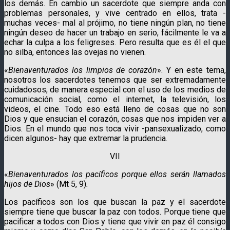
los demás. En cambio un sacerdote que siempre anda con
problemas personales, y vive centrado en ellos, trata -
muchas veces- mal al prójimo, no tiene ningún plan, no tiene
ningún deseo de hacer un trabajo en serio, fácilmente le va a
echar la culpa a los feligreses. Pero resulta que es él el que
no silba, entonces las ovejas no vienen.
«
Bienaventurados los limpios de corazón
». Y en este tema,
nosotros los sacerdotes tenemos que ser extremadamente
cuidadosos, de manera especial con el uso de los medios de
comunicación social, como el internet, la televisión, los
videos, el cine. Todo eso está lleno de cosas que no son
Dios y que ensucian el corazón, cosas que nos impiden ver a
Dios. En el mundo que nos toca vivir -pansexualizado, como
dicen algunos- hay que extremar la prudencia.
VII
«
Bienaventurados los pacíficos porque ellos serán llamados
hijos de Dios
» (Mt 5, 9)
.
Los pacíficos son los que buscan la paz y el sacerdote
siempre tiene que buscar la paz con todos. Porque tiene que
pacificar a todos con Dios y tiene que vivir en paz él consigo