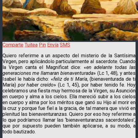
Comparte
Tuitea
Pin
Envía
SMS
Quiero referirme a un aspecto del misterio de la Santísima
Virgen, pero aplicándolo particularmente al sacerdote. Cuando
la Virgen canta el Magnificat dice: «
en adelante todas las
generaciones me llamaran bienaventurada
» (Lc 1, 48), y antes
Isabel le había dicho: «
feliz de ti María
, (bienaventurada de ti
María)
por haber creído
» (Lc 1, 45), por haber tenido fe.
Hoy
celebramos una fiesta muy hermosa de la Virgen, su Asunción
en cuerpo y alma a los cielos. Ella mereció subir a los cielos
en cuerpo y alma por los méritos que ganó su Hijo al morir en
la cruz y porque fue fiel a la gracia, de tal manera que vivió en
plenitud las bienaventuranzas. Quiero por eso hoy referirme a
lo que podríamos llamar las ‘bienaventuranzas sacerdotales’,
que por supuesto pueden también aplicarse, a su modo, a
todo bautizado.