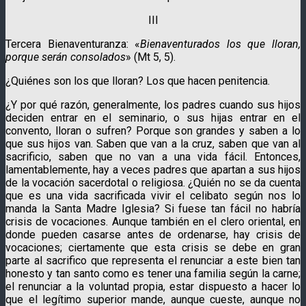
III
Tercera Bienaventuranza: «
Bienaventurados los que lloran,
porque serán consolados
» (Mt 5, 5).
¿Quiénes son los que lloran? Los que hacen penitencia.
¿Y por qué razón, generalmente, los padres cuando sus hijos
deciden entrar en el seminario, o sus hijas entrar en el
convento, lloran o sufren? Porque son grandes y saben a lo
que sus hijos van. Saben que van a la cruz, saben que van al
sacrificio, saben que no van a una vida fácil. Entonces,
lamentablemente, hay a veces padres que apartan a sus hijos
de la vocación sacerdotal o religiosa. ¿Quién no se da cuenta
que es una vida sacrificada vivir el celibato según nos lo
manda la Santa Madre Iglesia? Si fuese tan fácil no habría
crisis de vocaciones. Aunque también en el clero oriental, en
donde pueden casarse antes de ordenarse, hay crisis de
vocaciones; ciertamente que esta crisis se debe en gran
parte al sacrifico que representa el renunciar a este bien tan
honesto y tan santo como es tener una familia según la carne;
el renunciar a la voluntad propia, estar dispuesto a hacer lo
que el legítimo superior mande, aunque cueste, aunque no