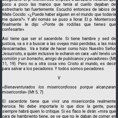
poco a poco las manos que tenía al cuello dejaban de
estrecharlo tan fuertemente. Escuchó entonces de labios de
Mate Cocido: «¿Puede haber alguien en el mundo que todavía
me quiera?». Y ahí nomás se puso a llorar. El p. Monterroso
finalmente le dijo: «Ponte de rodillas que tienes que
confesarte».
Así tiene que ser el sacerdote. Si tiene hambre y sed de
justicia, va a ir a buscar a las ovejas más perdidas, a las más
descarriadas. Va a tratar de hacer como hizo Nuestro Señor
Jesucristo, a quién inclusive le echaron en cara: «
ahí tenéis un
comilón y un borracho, amigo de publicanos y pecadores
» (Mt
11, 19). Pero no a otra cosa vino Cristo al mundo, es decir
para salvar a los pecadores. Y todos somos pecadores.
V
«
Bienaventurados los misericordiosos porque alcanzaran
misericordia
» (Mt 5, 7)
.
El sacerdote tiene que vivir una misericordia realmente
heroica. No debe importarle lo que dice la gente, pues
siempre habrá quien lo critique. Si es flaco le dirán: «mira que
cara de hambriento tiene, se ve que no le daban de comer en