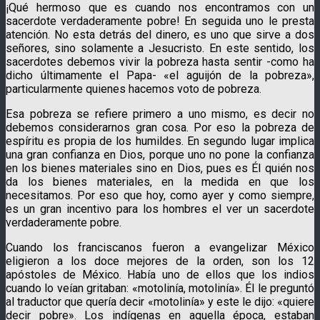
¡Qué hermoso que es cuando nos encontramos con un
sacerdote verdaderamente pobre! En seguida uno le presta
atención. No esta detrás del dinero, es uno que sirve a dos
señores, sino solamente a Jesucristo. En este sentido, los
sacerdotes debemos vivir la pobreza hasta sentir -como ha
dicho últimamente el Papa- «el aguijón de la pobreza»,
particularmente quienes hacemos voto de pobreza.
Esa pobreza se refiere primero a uno mismo, es decir no
debemos considerarnos gran cosa. Por eso la pobreza de
espíritu es propia de los humildes. En segundo lugar implica
una gran confianza en Dios, porque uno no pone la confianza
en los bienes materiales sino en Dios, pues es Él quién nos
da los bienes materiales, en la medida en que los
necesitamos. Por eso que hoy, como ayer y como siempre,
es un gran incentivo para los hombres el ver un sacerdote
verdaderamente pobre.
Cuando los franciscanos fueron a evangelizar México
eligieron a los doce mejores de la orden, son los 12
apóstoles de México. Había uno de ellos que los indios
cuando lo veían gritaban: «motolinía, motolinía». Él le preguntó
al traductor que quería decir «motolinía» y este le dijo: «quiere
decir pobre». Los indígenas en aquella época, estaban