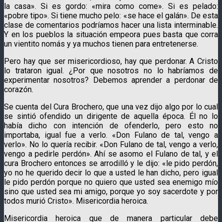
la casa». Si es gordo: «mira como come». Si es pelado:
«pobre tipo». Si tiene mucho pelo: «se hace el galán». De esta
clase de comentarios podríamos hacer una lista interminable.
Y en los pueblos la situación empeora pues basta que corra
un vientito nomás y ya muchos tienen para entretenerse.
Pero hay que ser misericordioso, hay que perdonar. A Cristo
lo trataron igual. ¿Por que nosotros no lo habríamos de
experimentar nosotros? Debemos aprender a perdonar de
corazón.
Se cuenta del Cura Brochero, que una vez dijo algo por lo cual
se sintió ofendido un dirigente de aquella época. Él no lo
había dicho con intención de ofenderlo, pero esto no
importaba, igual fue a verlo. «Don Fulano de tal, vengo a
verlo». No lo quería recibir. «Don Fulano de tal, vengo a verlo,
vengo a pedirle perdón». Ahí se asomo el Fulano de tal, y el
cura Brochero entonces se arrodilló y le dijo: «le pido perdón,
yo no he querido decir lo que a usted le han dicho, pero igual
le pido perdón porque no quiero que usted sea enemigo mío
sino que usted sea mi amigo, porque yo soy sacerdote y por
todos murió Cristo». Misericordia heroica.
Misericordia heroica que de manera particular debe