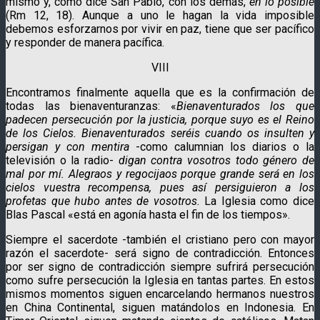
mismo y, como dice San Pablo, con los demás,
en lo posible
(Rm 12, 18). Aunque a uno le hagan la vida imposible
debemos esforzarnos por vivir en paz, tiene que ser pacífico
y responder de manera pacífica.
VIII
Encontramos finalmente aquella que es la confirmación de
todas las bienaventuranzas: «
Bienaventurados los que
padecen persecución por la justicia, porque suyo es el Reino
de los Cielos. Bienaventurados seréis cuando os insulten y
persigan y con mentira
-como calumnian los diarios o la
televisión o la radio-
digan contra vosotros todo género de
mal por mí. Alegraos y regocijaos porque grande será en los
cielos vuestra recompensa, pues así
persiguieron a los
profetas que hubo antes de vosotros.
La Iglesia como dice
Blas Pascal «está en agonía hasta el fin de los tiempos».
Siempre el sacerdote -también el cristiano pero con mayor
razón el sacerdote- será signo de contradicción. Entonces
por ser signo de contradicción siempre sufrirá persecución
como sufre persecución la Iglesia en tantas partes. En estos
mismos momentos siguen encarcelando hermanos nuestros
en China Continental, siguen matándolos en Indonesia. En