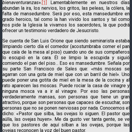
bienaventuranzas
».
[1]
Lamentablemente en nuestros días
abundan la ira, los nervios, los gritos, las peleas, la cólera, la
falta de mansedumbre. Será por eso, esta mansedumbre en
grado heroico, tal como la han vivido los santos y tal como
nos pide la Iglesia la vivamos los sacerdotes, la que podrá
ofrecer un testimonio verdadero de Jesucristo.
Se cuenta de San Luis Orione que siendo seminarista estaba
limpiando cierto día el comedor (acostumbraba comer el pan
que caía de la mesa al piso) cuando uno de sus compañeros
lo escupió en la cara. Él se limpio la escupida y siguió
comiendo el pan del piso… Eso es mansedumbre. Señala por
su parte San Francisco de Sales que: «más moscas se
agarran con una gota de miel que con un barril de hiel». Uno
puede poner una gotita de miel en la mesa de la cocina y al
rato aparecen las moscas. Puede rociar la casa de vinagre y
ninguna mosca va a ir al vinagre. Por eso las personas
verdaderamente mansas, son personas que tiene un gran
atractivo, porque son personas que capaces de escuchar, son
personas que no se ponen nerviosas por nada. Conocemos el
dicho: «Pastor que silba, las ovejas lo siguen. El pastor que
aúlla, las ovejas huyen». Me da gusto ver tanta gente, se ve
que los pastores de aquí silban a las ovejas, porque las
ovejas reconocen la voz del buen pastor.