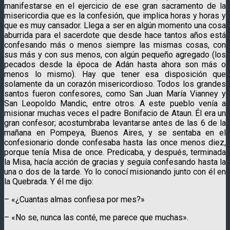
manifestarse en el ejercicio de ese gran sacramento de la
misericordia que es la confesión, que implica horas y horas y
que es muy cansador. Llega a ser en algún momento una cosa
aburrida para el sacerdote que desde hace tantos años está
confesando más o menos siempre las mismas cosas, con
sus más y con sus menos, con algún pequeño agregado (los
pecados desde la época de Adán hasta ahora son más o
menos lo mismo). Hay que tener esa disposición que
solamente da un corazón misericordioso. Todos los grandes
santos fueron confesores, como San Juan María Vianney y
San Leopoldo Mandic, entre otros. A este pueblo venía a
misionar muchas veces el padre Bonifacio de Ataun. Él era un
gran confesor; acostumbraba levantarse antes de las 6 de la
mañana en Pompeya, Buenos Aires, y se sentaba en el
confesionario donde confesaba hasta las once menos diez,
porque tenía Misa de once. Predicaba, y después, terminada
la Misa, hacía acción de gracias y seguía confesando hasta la
una o dos de la tarde. Yo lo conocí misionando junto con él en
la Quebrada. Y él me dijo:
– «¿Cuantas almas confiesa por mes?»
– «No se, nunca las conté, me parece que muchas».