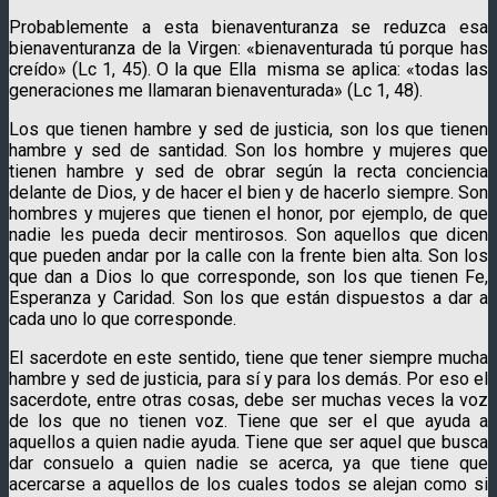
Probablemente a esta bienaventuranza se reduzca esa
bienaventuranza de la Virgen: «bienaventurada tú porque has
creído» (Lc 1, 45). O la que Ella misma se aplica: «todas las
generaciones me llamaran bienaventurada» (Lc 1, 48).
Los que tienen hambre y sed de justicia, son los que tienen
hambre y sed de santidad. Son los hombre y mujeres que
tienen hambre y sed de obrar según la recta conciencia
delante de Dios, y de hacer el bien y de hacerlo siempre. Son
hombres y mujeres que tienen el honor, por ejemplo, de que
nadie les pueda decir mentirosos. Son aquellos que dicen
que pueden andar por la calle con la frente bien alta. Son los
que dan a Dios lo que corresponde, son los que tienen Fe,
Esperanza y Caridad. Son los que están dispuestos a dar a
cada uno lo que corresponde.
El sacerdote en este sentido, tiene que tener siempre mucha
hambre y sed de justicia, para sí y para los demás. Por eso el
sacerdote, entre otras cosas, debe ser muchas veces la voz
de los que no tienen voz. Tiene que ser el que ayuda a
aquellos a quien nadie ayuda. Tiene que ser aquel que busca
dar consuelo a quien nadie se acerca, ya que tiene que
acercarse a aquellos de los cuales todos se alejan como si