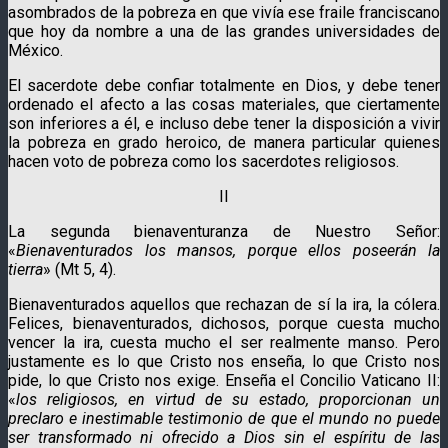
asombrados de la pobreza en que vivía ese fraile franciscano
que hoy da nombre a una de las grandes universidades de
México.
El sacerdote debe confiar totalmente en Dios, y debe tener
ordenado el afecto a las cosas materiales, que ciertamente
son inferiores a él, e incluso debe tener la disposición a vivir
la pobreza en grado heroico, de manera particular quienes
hacen voto de pobreza como los sacerdotes religiosos.
II
La segunda bienaventuranza de Nuestro Señor:
«
Bienaventurados los mansos, porque ellos poseerán la
tierra
» (Mt 5, 4).
Bienaventurados aquellos que rechazan de sí la ira, la cólera.
Felices, bienaventurados, dichosos, porque cuesta mucho
vencer la ira, cuesta mucho el ser realmente manso. Pero
justamente es lo que Cristo nos enseña, lo que Cristo nos
pide, lo que Cristo nos exige. Enseña el Concilio Vaticano II:
«
los religiosos, en virtud de su estado, proporcionan un
preclaro e inestimable testimonio de que el mundo no puede
ser transformado ni ofrecido a Dios sin el espíritu de las