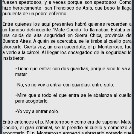
fuesen apestosos, y a veces porque son apestosos. Como
hizo heroicamente san Francisco de Asís, que beso la llaga
purulenta de un pobre enfermo.
Entre quienes los aquí presentes habrá quienes recuerden a
un famoso delincuente: ‘Mate Cocido’, lo llamaban. Estaba en
una celda de alta seguridad en Sierra Chica, provincia de
Buenos Aires. A quién se acercaba, se le tiraba al cuello para
ahorcarlo. Cierta vez, un gran sacerdote, el p. Monterroso, fue
a verlo a la cárcel. Al llegar los encargados de la seguridad le
insistieron:
-Tiene que entrar con dos guardias, porque sino lo va a
matar.
-No, yo no voy a entrar con guardias, entro solo.
-Mire que a todo el que entra se le abalanza al cuello
para acogotarlo.
-Yo voy a entrar solo.
Entró entonces el p. Monterroso y como era de suponer, Mate
Cocido, el gran criminal, se le prendió al cuello y comenzó a
acogotarlo. El p. Monterroso empezó a abrazarlo notando que