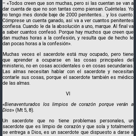
– «Todos creen que son muchas, pero si las cuentan se van a
dar cuenta de que no son tantas como piensan. Cuéntelas. Yo
no tengo mes donde baje de 2000 penitentes… y los cuento.
Cómprese un cuenta ganado, así va a ver cuantos penitentes
confiesa. Cuando le da la absolución a uno, marque. Al final va
a saber cuantos confesó. Porque hay muchos que creen que
dan muchas horas a la confesión, y resulta que de hecho le
dan pocas horas a la confesión».
Muchas veces el sacerdote está muy ocupado, pero tiene
que aprender a ocuparse en las cosas principales del
ministerio, no en cosas accidentales o en cosas secundarias.
Las almas necesitan hablar con el sacerdote y necesitan
contarle sus cosas, porque el sacerdote también es médico
de las almas.
VI
«Bienaventurados los limpios de corazón porque verán a
Dios
» (Mt 5, 8)
.
Un sacerdote que no tiene problemas personales, un
sacerdote que es limpio de corazón y que sola y totalmente
se entrega a Dios, es un sacerdote que dispuesto a darse a