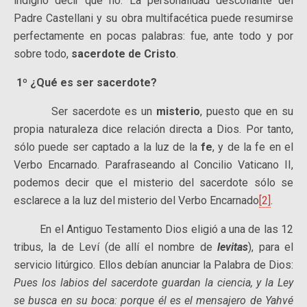
indigno decir que no. La personalidad descollante del
Padre Castellani y su obra multifacética puede resumirse
perfectamente en pocas palabras: fue, ante todo y por
sobre todo,
sacerdote de Cristo
.
1º ¿Qué es ser sacerdote?
Ser sacerdote es un
misterio
, puesto que en su
propia naturaleza dice relación directa a Dios. Por tanto,
sólo puede ser captado a la luz de la
fe
, y de la fe en el
Verbo Encarnado. Parafraseando al Concilio Vaticano II,
podemos decir que el misterio del sacerdote sólo se
esclarece a la luz del misterio del Verbo Encarnado
[2]
.
En el Antiguo Testamento Dios eligió a una de las 12
tribus, la de Leví (de allí el nombre de
levitas
), para el
servicio litúrgico. Ellos debían anunciar la Palabra de Dios:
Pues los labios del sacerdote guardan la ciencia, y la Ley
se busca en su boca: porque él es el mensajero de Yahvé