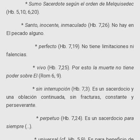
*
Sumo Sacerdote según el orden de Melquisedec
(Hb. 5,10; 6,20).
*
Santo, inocente, inmaculado
(Hb. 7,26). No hay en
El pecado alguno.
*
perfecto
(Hb. 7,19). No tiene limitaciones ni
falencias.
*
vivo
(Hb. 7,25). Por esto
la muerte no tiene
poder sobre El
(Rom 6, 9).
*
sin interrupción
(Hb. 7,3). Es un sacerdocio y
una oblación continuada, sin fracturas, constante y
perseverante.
*
perpetuo
(Hb. 7,24). Es un sacerdocio
para
siempre
(…).
* universal (cf. Hb. 5,9). Es para beneficio de