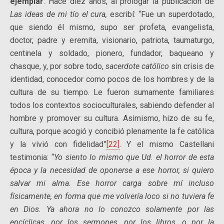
ejemplar
. Hace diez años, al prologar la publicación de
Las ideas de mi tío el cura,
escribí: “Fue un superdotado,
que siendo él mismo, supo ser profeta, evangelista,
doctor, padre y eremita, visionario, patriota, taumaturgo,
centinela y soldado, pionero, fundador, baqueano y
chasque, y, por sobre todo,
sacerdote católico
sin crisis de
identidad, conocedor como pocos de los hombres y de la
cultura de su tiempo. Le fueron sumamente familiares
todos los contextos socioculturales, sabiendo defender al
hombre y promover su cultura. Asimismo, hizo de su fe,
cultura, porque acogió y concibió plenamente la fe católica
y la vivió con fidelidad”
[22]
. Y el mismo Castellani
testimonia:
“Yo siento lo mismo que Ud. el horror de esta
época y la necesidad de oponerse a ese horror, si quiero
salvar mi alma. Ese horror carga sobre mí incluso
físicamente, en forma que me volvería loco si no tuviera fe
en Dios. Ya ahora no lo conozco solamente por las
encíclicas, por los sermones, por los libros, o por la