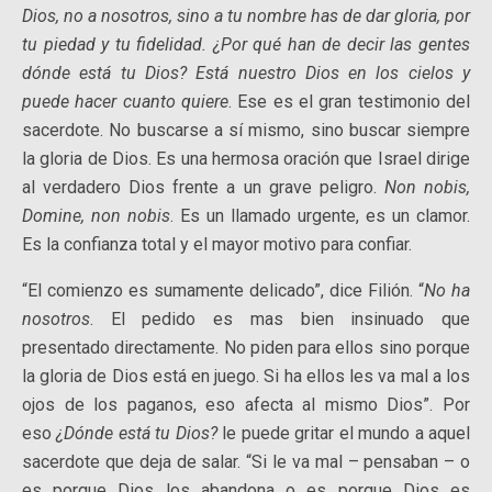
Dios, no a nosotros, sino a tu nombre has de dar gloria, por
tu piedad y tu fidelidad. ¿Por qué han de decir las gentes
dónde está tu Dios? Está nuestro Dios en los cielos y
puede hacer cuanto quiere
. Ese es el gran testimonio del
sacerdote. No buscarse a sí mismo, sino buscar siempre
la gloria de Dios. Es una hermosa oración que Israel dirige
al verdadero Dios frente a un grave peligro.
Non nobis,
Domine, non nobis
. Es un llamado urgente, es un clamor.
Es la confianza total y el mayor motivo para confiar.
“El comienzo es sumamente delicado”, dice Filión. “
No ha
nosotros
. El pedido es mas bien insinuado que
presentado directamente. No piden para ellos sino porque
la gloria de Dios está en juego. Si ha ellos les va mal a los
ojos de los paganos, eso afecta al mismo Dios”. Por
eso
¿Dónde está tu Dios?
le puede gritar el mundo a aquel
sacerdote que deja de salar. “Si le va mal – pensaban – o
es porque Dios los abandona o es porque Dios es