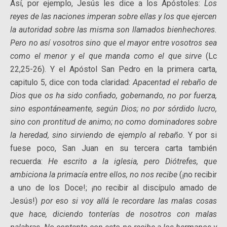
Así, por ejemplo, Jesús les dice a los Apóstoles:
Los
reyes de las naciones imperan sobre ellas y los que ejercen
la autoridad sobre las misma son llamados bienhechores.
Pero no así vosotros sino que el mayor entre vosotros sea
como el menor y el que manda como el que sirve
(Lc
22,25-26). Y el Apóstol San Pedro en la primera carta,
capitulo 5, dice con toda claridad:
Apacentad el rebaño de
Dios que os ha sido confiado, gobernando, no por fuerza,
sino espontáneamente, según Dios; no por sórdido lucro,
sino con prontitud de animo; no como dominadores sobre
la heredad, sino sirviendo de ejemplo al rebaño.
Y por si
fuese poco, San Juan en su tercera carta también
recuerda:
He escrito a la iglesia, pero Diótrefes, que
ambiciona la primacía entre ellos, no nos recibe
(¡no recibir
a uno de los Doce!; ¡no recibir al discípulo amado de
Jesús!)
por eso si voy allá le recordare las malas cosas
que hace, diciendo tonterías de nosotros con malas