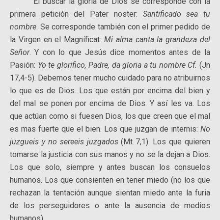
El buscar la gloria de Dios se corresponde con la
primera petición del Pater noster:
Santificado sea tu
nombre
. Se corresponde también con el primer pedido de
la Virgen en el Magníficat:
Mi alma canta la grandeza del
Señor
. Y con lo que Jesús dice momentos antes de la
Pasión:
Yo te glorifico, Padre, da gloria a tu nombre Cf.
(Jn
17,4-5). Debemos tener mucho cuidado para no atribuirnos
lo que es de Dios. Los que están por encima del bien y
del mal se ponen por encima de Dios. Y así les va. Los
que actúan como si fuesen Dios, los que creen que el mal
es mas fuerte que el bien. Los que juzgan de internis:
No
juzgueis y no sereeis juzgados
(Mt 7,1). Los que quieren
tomarse la justicia con sus manos y no se la dejan a Dios.
Los que solo, siempre y antes buscan los consuelos
humanos. Los que consienten en tener miedo (no los que
rechazan la tentación aunque sientan miedo ante la furia
de los perseguidores o ante la ausencia de medios
humanos).