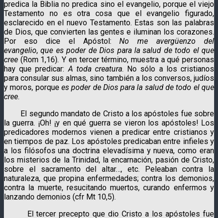
predica la Biblia no predica sino el evangelio, porque el viejo
Testamento no es otra cosa que el evangelio figurado,
esclarecido en el nuevo Testamento. Estas son las palabras
de Dios, que convierten las gentes e iluminan los corazones.
Por
eso dice el Apóstol:
No me avergüenzo del
evangelio
,
que es poder de Dios para la salud de todo el que
cree
(Rom 1,16)
.
Y en tercer término, muestra a qué personas
hay que predicar:
A toda creatura
. No sólo a los cristianos
para consular sus almas, sino también a los conversos, judíos
y moros, porque
es poder de Dios para la salud de todo el que
cree
.
El segundo mandato de Cristo a los apóstoles fue sobre
la guerra. ¡Oh! ¡y en qué guerra se vieron los apóstoles! Los
predicadores modernos vienen a predicar entre cristianos y
en tiempos de paz. Los apóstoles predicaban entre infieles y
a los filósofos una doctrina elevadísima y nueva, como eran
los misterios de la Trinidad, la encarnación, pasión de Cristo,
sobre el sacramento del altar…, etc. Peleaban contra la
naturaleza, que propina enfermedades; contra los demonios,
contra la muerte, resucitando muertos, curando enfermos y
lanzando demonios (cfr Mt 10,5).
El tercer precepto que dio Cristo a los apóstoles fue