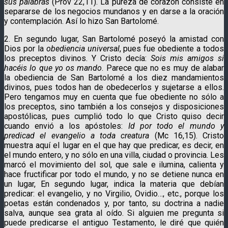
sus palabras
(Prov 22,11). La pureza de corazón consiste en
separarse de los negocios mundanos y en darse a la oración
y contemplación. Así lo hizo San Bartolomé.
2. En segundo lugar, San Bartolomé poseyó la amistad con
Dios por la
obediencia universal
, pues fue obediente a todos
los preceptos divinos. Y Cristo decía:
Sois mis amigos si
hacéis lo que yo os mando
. Parece que no es muy de alabar
la obediencia de San Bartolomé a los diez mandamientos
divinos, pues todos han de obedecerlos y sujetarse a ellos.
Pero tengamos muy en cuenta que fue obediente no sólo a
los preceptos, sino también a los consejos y disposiciones
apostólicas, pues cumplió todo lo que Cristo quiso decir
cuando envió a los apóstoles:
Id por todo el mundo y
predicad el evangelio a toda creatura
(Mc 16,15). Cristo
muestra aquí el lugar en el que hay que predicar, es decir, en
el mundo entero, y no sólo en una villa, ciudad o provincia. Les
marcó el movimiento del sol, que sale e ilumina, calienta y
hace fructificar por todo el mundo, y no se detiene nunca en
un lugar, En segundo lugar, indica la materia que debían
predicar: el evangelio, y no Virgilio, Ovidio…, etc., porque los
poetas están condenados y, por tanto, su doctrina a nadie
salva, aunque sea grata al oído. Si alguien me pregunta si
puede predicarse el antiguo Testamento, le diré que quién