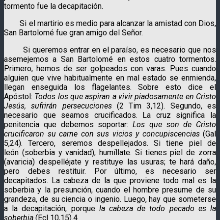
tormento fue la decapitación.
Si el martirio es medio para alcanzar la amistad con Dios,
San Bartolomé fue gran amigo del Señor.
Si queremos entrar en el paraíso, es necesario que nos
asemejemos a San Bartolomé en estos cuatro tormentos.
Primero, hemos de ser golpeados con varas. Pues cuando
alguien que vive habitualmente en mal estado se enmienda,
llegan enseguida los flagelantes. Sobre esto dice el
Apóstol:
Todos los que aspiran a vivir piadosamente en Cristo
Jesús, sufrirán persecuciones
(2 Tim 3,12). Segundo, es
necesario que seamos crucificados. La cruz significa la
penitencia que debemos soportar:
Los que son de Cristo
crucificaron su carne con sus vicios y concupiscencias
(Gal
5,24). Tercero, seremos despellejados. Si tiene piel de
león
(soberbia y vanidad), humíllate. Si tienes piel de zorra
(avaricia) despelléjate y restituye las usuras; te hará daño,
pero debes restituir. Por último, es necesario ser
decapitados. La cabeza de la que proviene todo mal es la
soberbia y la presunción, cuando el hombre presume de su
grandeza, de su ciencia o ingenio. Luego, hay que someterse
a la decapitación, porque
la cabeza de todo pecado es la
soberbia
(Ecl 10,15).4