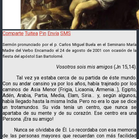
Comparte
Tuitea
Pin
Envía
SMS
Sermón pronunciado por el p. Carlos Miguel Buela en el Seminario María
Madre del Verbo Encarnado el 24 de agosto de 2001 con ocasión de la
fiesta del apóstol San Bartolomé.
Vosotros sois mis amigos
(Jn 15,14).
Tal vez ya estaba cerca de su partida de éste mundo.
Con su andar cansino ya por los años, había trajinado por los
caminos de Asia Menor (Frigia, Licaonia, Armenia…), Egipto,
Adén, Arabia, Partia, Media, Elam, Siria… y, según algunos,
había llegado hasta la misma India. Pero no era lo que se dice
un trotamundos. Su vida tenía un centro, que nunca se
apartaba de su mente y de su corazón. Ese centro era una
Persona. ¡Era su amigo!
Nunca se olvidaba de Él. Lo recordaba con esa memoria
de las personas mayores que recuerdan con más facilidad