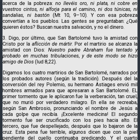
acerca de la pobreza:
no llevéis oro, ni plata, ni cobre en
vuestros cintos, ni alforja para el camino, ni dos túnicas, ni
sandalias, ni bastón
(Mt 10, 9–10). Y con esa pobreza
convertían a los pueblos. Las gentes se preguntaban: ¿Qué
quieren éstos? Buscan nuestra salvación, y no el dinero.
3. Digo, por último, que San Bartolomé tuvo la amistad con
Cristo por la
aflicción de mártir
. Por el martirio se alcanza la
amistad con Dios:
Nuestro padre Abraham fue tentado y
probado en muchas tribulaciones
,
y de este modo se hizo
amigo de Dios
(Iud 8,22)
.
Digamos los cuatro martirios de San Bartolomé, narrados por
los probados autores (según la tradición). Después del la
conversión del rey Polemio, su hermano Astiages envió mil
hombres armados para que apresaran a San Bartolomé. EL
primer tormento que le aplicaron fue la verberación, tan cruel,
que no murió por verdadero milagro. En ella se recreaba,
según San Ambrosio, pronunciando el nombre de Jesús a
cada golpe que recibía. ¡Excelente medicina! El segundo
tormento fue ser crucificado con los pies hacia alto. El
tercero, que fue despellejado, después que lo bajaron de la
cruz. Esta pena fue terrible, algunos dicen que con la piel
pendiente del cuello continuaba predicando. Y el cuarto