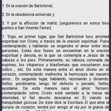
1. En la oración de Bartolomé;
2. En la obediencia universal; y
3. Y por la aflicción de mártir, (seguiremos en estos tres
puntos a San Vicente Ferrer).
1. ‘Digo, en primer lugar, que San Bartolomé tuvo amistad
espiritual con Cristo, a través de
la oración espiritual.
Pues
contemplando y hablando se engendra el amor entre dos
personas. Estas dos fases se encuentran en la oración
espiritual y devota, en la que se contempla a Jesús de la
cabeza a los pies. Primeramente, su cabeza, coronada de
espinas; los vituperios y blasfemias que escucharon sus
oídos…, etc. De esta manera entra el amor divino en el
corazón, contemplando maltrecha la hermosura de nuestro
amor… En segundo lugar, hablando, razonando y diciendo:
Señor, perdóname; tengo tal defecto o pecado; Señor,
ayúdame. De esta manera nace el amor. Tercero:
contemplando cómo Cristo está sentado a la mesa de
eternidad, el fiel devoto descansa en Él, viendo su
tranquilidad gozosa. De éste dice la Escritura:
El que ama la
pureza de corazón, tendrá por amigo al rey por la gracia de