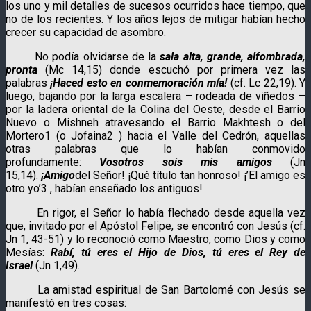
los uno y mil detalles de sucesos ocurridos hace tiempo, que
no de los recientes. Y los años lejos de mitigar habían hecho
crecer su capacidad de asombro.
No podía olvidarse de la
sala alta, grande, alfombrada,
pronta
(Mc 14,15) donde escuchó por primera vez las
palabras
¡Haced esto en conmemoración mía!
(cf. Lc 22,19). Y
luego, bajando por la larga escalera – rodeada de viñedos –
por la ladera oriental de la Colina del Oeste, desde el Barrio
Nuevo o Mishneh atravesando el Barrio Makhtesh o del
Mortero1 (o Jofaina2 ) hacia el Valle del Cedrón, aquellas
otras palabras que lo habían conmovido
profundamente:
Vosotros sois mis amigos
(Jn
15,14).
¡Amigo
del Señor! ¡Qué título tan honroso! ¡’El amigo es
otro yo’3 , habían enseñado los antiguos!
En rigor, el Señor lo había flechado desde aquella vez
que, invitado por el Apóstol Felipe, se encontró con Jesús (cf.
Jn 1, 43-51) y lo reconoció como Maestro, como Dios y como
Mesías:
Rabí, tú eres el Hijo de Dios, tú eres el Rey de
Israel
(Jn 1,49).
La amistad espiritual de San Bartolomé con Jesús se
manifestó en tres cosas: