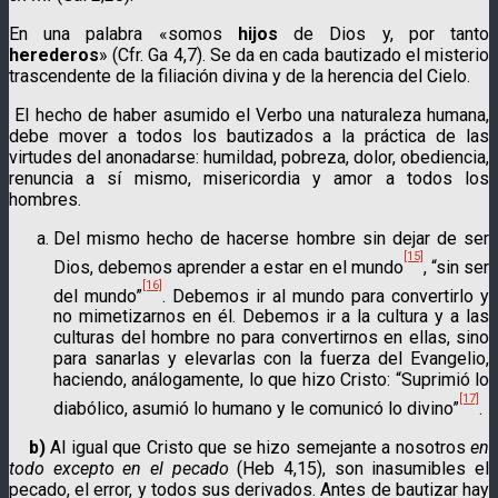
En una palabra «somos
hijos
de Dios y, por tanto
herederos
» (Cfr. Ga 4,7). Se da en cada bautizado el misterio
trascendente de la filiación divina y de la herencia del Cielo.
El hecho de haber asumido el Verbo una naturaleza huma­na,
debe mover a todos los bautizados a la práctica de las
virtudes del anonadarse: humildad, pobreza, dolor, obediencia,
renuncia a sí mismo, mise­ricordia y amor a todos los
hombres.
Del mismo hecho de hacerse hombre sin dejar de ser
[15]
Dios, debemos aprender a estar en el mundo
, “sin ser
[16]
del mun­do”
. Debe­mos ir al mundo para convertirlo y
no mi­me­ti­zar­nos en él. Debemos ir a la cultura y a las
cultu­ras del hombre no para convertirnos en ellas, sino
para sanarlas y elevarlas con la fuerza del Evangelio,
haciendo, análogamente, lo que hizo Cristo: “Suprimió lo
[17]
diabólico, asumió lo humano y le comunicó lo divi­no”
.
b)
Al igual que Cristo que se hizo semejante a nosotros
en
todo excepto en el pecado
(Heb 4,15), son inasumibles el
pecado, el error, y todos sus derivados. Antes de bautizar hay