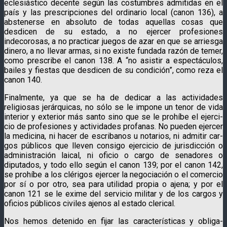
eclesiástico decente según las costumbres admitidas en el
país y las prescripciones del ordinario local (canon 136), a
abstenerse en absoluto de todas aquellas cosas que
desdicen de su estado, a no ejercer profesiones
indecorosas, a no practicar juegos de azar en que se arriesga
dinero, a no llevar armas, si no existe fundada razón de temer,
como prescribe el canon 138. A “no asistir a espectáculos,
bailes y fiestas que desdicen de su condición”, como reza el
canon 140.
Finalmente, ya que se ha de dedicar a las actividades
religiosas jerárquicas, no sólo se le impone un tenor de vida
interior y exterior más santo sino que se le prohíbe el ejerci­
cio de profesiones y actividades profanas. No pueden ejercer
la medicina, ni hacer de escribanos u notarios, ni admitir car­
gos públicos que lleven consigo ejercicio de jurisdicción o
ad­ministración laical, ni oficio o cargo de senadores o
diputados, y todo ello según el canon 139; por el canon 142,
se prohíbe a los clérigos ejercer la negociación o el comercio
por sí o por otro, sea para utilidad propia o ajena; y por el
canon 121 se le exime del servicio militar y de los cargos y
oficios públicos civiles ajenos al estado clerical.
Nos hemos detenido en fijar las características y obliga­