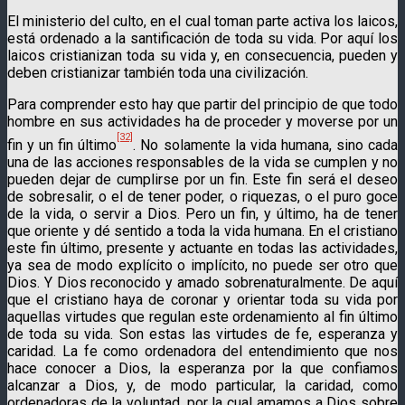
El ministerio del culto, en el cual toman parte activa los laicos,
está ordenado a la santificación de toda su vida. Por aquí los
laicos cristia­nizan toda su vida y, en consecuencia, pueden y
deben cristianizar también toda una civilización.
Para comprender esto hay que partir del principio de que todo
hombre en sus actividades ha de proceder y moverse por un
[32]
fin y un fin último
. No solamente la vida humana, sino cada
una de las acciones responsables de la vida se cumplen y no
pueden dejar de cumplirse por un fin. Este fin será el deseo
de sobresalir, o el de tener poder, o riquezas, o el puro goce
de la vida, o servir a Dios. Pero un fin, y últi­mo, ha de tener
que oriente y dé sentido a toda la vida hu­mana. En el cristiano
este fin último, presente y actuante en todas las actividades,
ya sea de modo explícito o implícito, no puede ser otro que
Dios. Y Dios reconocido y amado so­brenaturalmente. De aquí
que el cristiano haya de coronar y orientar toda su vida por
aquellas virtudes que regulan este ordenamiento al fin último
de toda su vida. Son estas las virtudes de fe, esperanza y
caridad. La fe como ordenadora del entendimiento que nos
hace conocer a Dios, la es­peranza por la que confiamos
alcanzar a Dios, y, de modo particular, la caridad, como
ordenadoras de la voluntad, por la cual amamos a Dios sobre