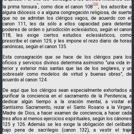
[26]
“
la prima tonsura
, como dice el canon 108
, los adscribe a
alguna diócesis o a alguna congregación religiosa, de suerte
que no se admitan los clérigos vagos, de acuerdo con el
canon 111, les da sólo a ellos capacidad para detentar
poderes de orden o jurisdicción eclesiástico, según el canon
118, les exige ciertos estudios eclesiásticos, como
prescribe el canon 129, y les impone el rezo diario de horas
canónicas, según el canon 135.
Esta consagración que se hace de los clérigos para los
oficios y servicios divinos determina asimismo “una vida in­
terior y exterior más santas que las de los seglares, y un
sobresalir como modelos de virtud y buenas obras”, de
acuerdo al canon 124.
De aquí que los clérigos sean especialmente exhortados a
purificar la conciencia en el sacramento de la Penitencia, a
dedicar algún tiempo a la oración mental, a visitar el
Santísimo Sacramento, rezar el Santo Rosario a la Virgen,
Madre de Dios, a hacer examen de conciencia, a hacer cada
tres años al menos ejercicios espirituales, según los cánones
125 y 126. Además se les exige la obligación del celibato
bajo pena de sacrilegio (canon 132), a vestir el traje