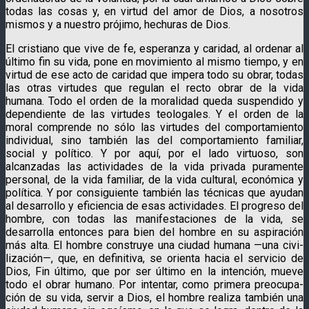
todas las cosas y, en virtud del amor de Dios, a nosotros
mismos y a nuestro prójimo, hechuras de Dios.
El cristiano que vive de fe, esperanza y caridad, al or­denar al
último fin su vida, pone en movimiento al mismo tiempo, y en
virtud de ese acto de caridad que impera todo su obrar, todas
las otras virtudes que regulan el recto obrar de la vida
humana. Todo el orden de la moralidad queda suspendido y
dependiente de las virtudes teologales. Y el orden de la
moral comprende no sólo las virtudes del comportamiento
individual, sino también las del comportamiento familiar,
social y político. Y por aquí, por el lado virtuoso, son
alcanzadas las actividades de la vida privada puramente
personal, de la vida familiar, de la vida cultural, económica y
política. Y por consiguiente también las técnicas que ayudan
al desarrollo y eficiencia de esas actividades. El progreso del
hombre, con todas las manifestaciones de la vida, se
desarrolla entonces para bien del hombre en su aspiración
más alta. El hombre construye una ciudad humana —una civi­
lización—, que, en definitiva, se orienta hacia el servicio de
Dios, Fin último, que por ser último en la intención, mueve
todo el obrar humano. Por intentar, como primera preocupa­
ción de su vida, servir a Dios, el hombre realiza también una