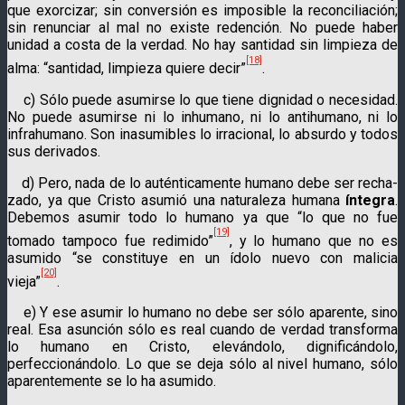
que exorci­zar; sin conversión es imposible la reconcilia­ción;
sin renunciar al mal no existe redención. No puede haber
unidad a costa de la verdad. No hay santidad sin limpie­za de
[18]
alma: “santidad, limpieza quiere decir”
.
c) Sólo puede asumirse lo que tiene dignidad o necesidad.
No puede asumirse ni lo inhumano, ni lo antihumano, ni lo
infra­huma­no. Son inasumibles lo irracio­nal, lo absurdo y todos
sus deriva­dos.
d) Pero, nada de lo auténticamente humano debe ser recha­
za­do, ya que Cristo asumió una naturaleza humana
íntegra
.
Debemos asu­mir todo lo humano ya que “lo que no fue
[19]
tomado tampoco fue redimi­do”
, y lo humano que no es
asumido “se constituye en un ídolo nuevo con malicia
[20]
vieja”
.
e) Y ese asumir lo humano no debe ser sólo aparente, sino
real. Esa asunción sólo es real cuando de verdad transforma
lo humano en Cristo, eleván­dolo, dignificándolo,
perfeccionándo­lo. Lo que se deja sólo al nivel humano, sólo
aparentemente se lo ha asumi­do.