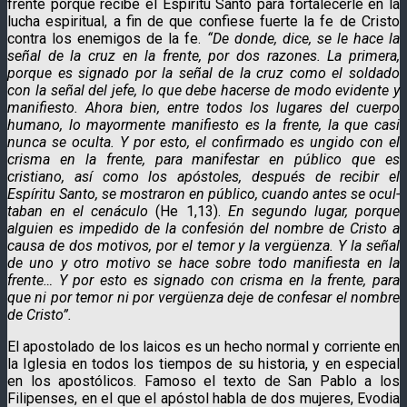
frente porque recibe el Espíritu Santo para fortalecerle en la
lucha espiritual, a fin de que confiese fuerte la fe de Cristo
contra los enemigos de la fe.
“De donde, dice, se le hace la
señal de la cruz en la frente, por dos razones. La primera,
porque es signado por la señal de la cruz como el soldado
con la señal del jefe, lo que debe hacerse de modo evidente y
manifiesto. Ahora bien, entre todos los lugares del cuerpo
humano, lo mayormente manifiesto es la frente, la que casi
nunca se oculta. Y por esto, el confirmado es ungido con el
crisma en la frente, para manifestar en público que es
cristiano, así como los apóstoles, después de recibir el
Espíritu Santo, se mostraron en público, cuando antes se ocul­
taban en el cenáculo
(He 1,13).
En segundo lugar, porque
alguien es impedido de la confesión del nombre de Cristo a
causa de dos motivos, por el temor y la vergüenza. Y la señal
de uno y otro motivo se hace sobre todo manifiesta en la
frente… Y por esto es signado con crisma en la frente, para
que ni por temor ni por vergüenza deje de confesar el nombre
de Cristo”.
El apostolado de los laicos es un hecho normal y corriente en
la Iglesia en todos los tiempos de su historia, y en especial
en los apostólicos. Famoso el texto de San Pablo a los
Filipenses, en el que el apóstol habla de dos mujeres, Evodia