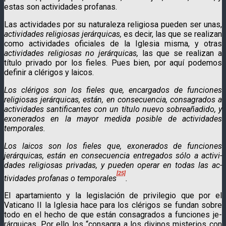
estas son actividades profanas.
Las actividades por su naturaleza religiosa pueden ser unas,
actividades religiosas jerárquicas,
es decir, las que se realizan
como actividades oficiales de la Iglesia misma, y otras
actividades
religiosas
no jerárquicas,
las que se realizan a
título privado por los fieles. Pues bien, por aquí podemos
definir a clérigos y laicos.
Los clérigos son los fieles que, encargados de funciones
religiosas jerárquicas,
están, en consecuencia, consagrados a
actividades santificantes con un
título
nuevo sobreañadido, y
exonerados en la mayor medida posible de actividades
temporales.
Los laicos son los fieles que, exonerados de funciones
jerárquicas,
están en consecuencia entregados sólo a activi­
dades religiosas privadas, y pueden operar en todas las ac­
[25]
tividades profanas o temporales
.
El apartamiento y la legislación de privilegio que por el
Vaticano II la Iglesia hace para los clérigos se fundan sobre
todo en el hecho de que están consagrados a funciones je­
rárquicas. Por ello los “consagra a los divinos misterios con