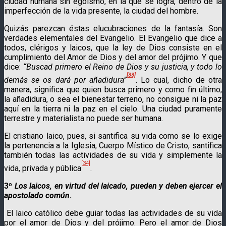
ciudad humana sin egoísmo, en la que se logra, dentro de la
imperfección de la vida presente, la ciudad del hombre.
Quizás parezcan éstas elucubraciones de la fantasía. Son
verdades elementales del Evangelio. El Evangelio que dice a
todos, clérigos y laicos, que la ley de Dios consiste en el
cumplimiento del Amor de Dios y del amor del prójimo. Y que
dice:
“Buscad primero el Reino de Dios y su justicia, y todo lo
[33]
demás se os dará por añadidura”
. Lo cual, dicho de otra
manera, significa que quien busca primero y como fin último,
la añadidura, o sea el bienestar terreno, no consi­gue ni la paz
aquí en la tierra ni la paz en el cielo. Una ciudad puramente
terrestre y materialista no puede ser hu­mana.
El cristiano laico, pues, si santifica su vida como se lo exige
la pertenencia a la Iglesia, Cuerpo Místico de Cristo, santifica
también todas las actividades de su vida y simplemente la
[34]
vida, privada y pública
.
3º
Los laicos, en virtud del laicado, pueden y deben ejercer el
apostolado común
.
El laico católico debe guiar todas las actividades de su vida
por el amor de Dios y del prójimo. Pero el amor de Dios