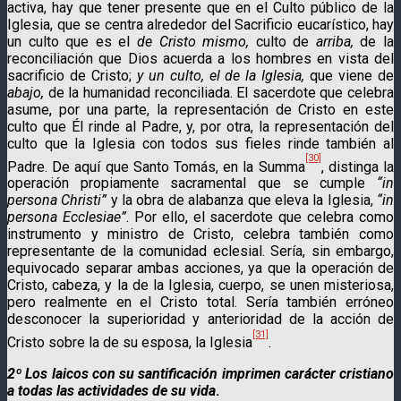
activa, hay que tener presente que en el Culto público de la
Iglesia, que se centra alrededor del Sacrificio eucarísti­co, hay
un culto que es el
de Cristo mismo,
culto de
arriba,
de la
reconciliación que Dios acuerda a los hombres en vista del
sacrificio de Cristo;
y un culto, el de la Iglesia,
que viene de
abajo,
de la humanidad reconciliada. El sacerdote que celebra
asume, por una parte, la representación de Cristo en este
culto que Él rinde al Padre, y, por otra, la representación del
culto que la Iglesia con todos sus fieles rinde tam­bién al
[30]
Padre. De aquí que Santo Tomás, en la Summa
, distinga la
operación propiamente sacramental que se cumple
“in
persona Christi”
y la obra de alabanza que eleva la Iglesia,
“in
persona Ecclesiae”
. Por ello, el sacerdote que celebra como
instrumento y ministro de Cristo, celebra tam­bién como
representante de la comunidad eclesial. Sería, sin embargo,
equivocado separar ambas acciones, ya que la ope­ración de
Cristo, cabeza, y la de la Iglesia, cuerpo, se unen misteriosa,
pero realmente en el Cristo total. Sería también erróneo
desconocer la superioridad y anterioridad de la ac­ción de
[31]
Cristo sobre la de su esposa, la Iglesia
.
2º Los laicos con su santificación imprimen carácter cristiano
a todas las actividades de su vida
.