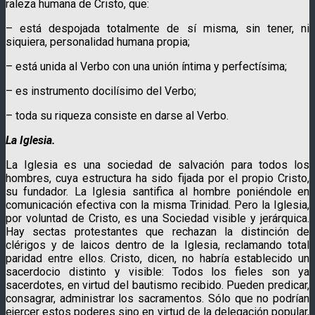
raleza humana de Cristo, que:
– está despojada totalmente de sí misma, sin tener, ni
siquiera, perso­nali­dad humana propia;
– está unida al Verbo con una unión íntima y perfectí­sima;
– es instrumento docilísimo del Verbo;
– toda su riqueza consiste en darse al Verbo.
La Iglesia.
La Iglesia es una sociedad de salvación para todos los
hombres, cuya estructura ha sido fijada por el propio Cristo,
su fundador. La Iglesia santifica al hombre poniéndole en
comunicación efectiva con la misma Trinidad. Pero la Iglesia,
por voluntad de Cristo, es una Sociedad visible y jerárquica.
Hay sectas protestantes que rechazan la distinción de
clérigos y de laicos dentro de la Iglesia, reclamando total
paridad entre ellos. Cristo, dicen, no habría establecido un
sacerdocio distinto y visible: Todos los fieles son ya
sacerdotes, en virtud del bautismo recibido. Pueden predicar,
consagrar, administrar los sacramentos. Sólo que no podrían
ejercer estos poderes sino en virtud de la delegación popular,