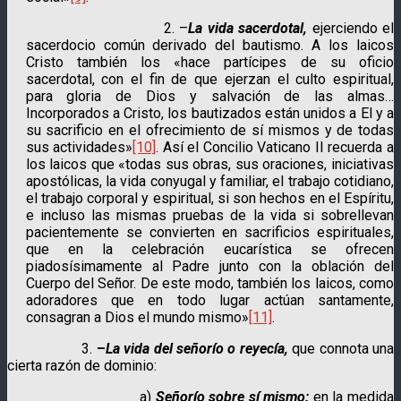
2. –
La vida sacerdotal,
ejerciendo el
sacerdocio común derivado del bautismo. A los laicos
Cristo también los «hace partícipes de su oficio
sacerdotal, con el fin de que ejerzan el culto espiritual,
para gloria de Dios y salvación de las almas…
Incorporados a Cristo, los bautizados están unidos a El y a
su sacrificio en el ofrecimiento de sí mismos y de todas
sus actividades»
[10]
. Así el Concilio Vaticano II recuerda a
los laicos que «todas sus obras, sus oraciones, iniciati­vas
apostólicas, la vida conyu­gal y familiar, el trabajo cotidiano,
el trabajo corporal y espiritual, si son hechos en el Espíritu,
e incluso las mismas pruebas de la vida si sobrellevan
pacientemente se convierten en sacrificios espirituales,
que en la celebración eucarística se ofrecen
piadosísimamente al Padre junto con la oblación del
Cuerpo del Señor. De este modo, también los laicos, como
adoradores que en todo lugar actúan santa­mente,
consagran a Dios el mundo mismo»
[11]
.
3.
–
La vida del señorío o reyecía,
que connota una
cierta razón de dominio:
a)
Señorío sobre sí mismo:
en la medida