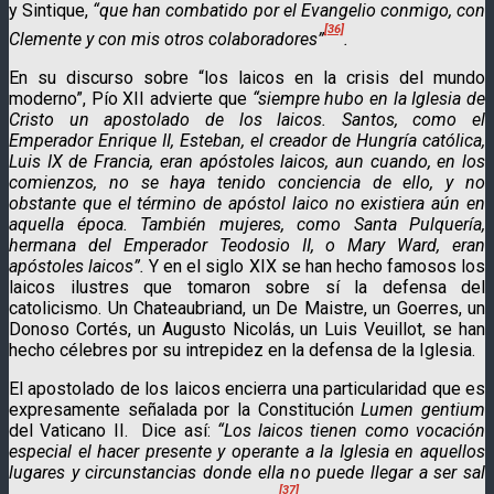
y Sintique,
“que han combatido por el Evangelio conmigo, con
[36]
Clemente y con mis otros colaboradores”
.
En su discurso sobre “los laicos en la crisis del mundo
moderno”, Pío XII advierte que
“siempre hubo en la Iglesia de
Cristo un apostolado de los laicos. Santos, como el
Emperador Enrique II, Esteban, el creador de Hungría católica,
Luis IX de Francia, eran apóstoles laicos, aun cuando, en los
comienzos, no se haya tenido conciencia de ello, y no
obstante que el término de apóstol laico no existiera aún en
aquella época. También mujeres, como Santa Pulquería,
hermana del Emperador Teodosio II, o Mary Ward, eran
apóstoles laicos”.
Y en el siglo XIX se han hecho famosos los
laicos ilustres que tomaron sobre sí la defensa del
catolicismo. Un Chateaubriand, un De Maistre, un Goerres, un
Donoso Cortés, un Augusto Nicolás, un Luis Veuillot, se han
hecho célebres por su intrepidez en la defensa de la Iglesia.
El apostolado de los laicos encierra una particularidad que es
expresamente señalada por la Constitución
Lumen gentium
del Vaticano II. Dice así:
“Los laicos tienen como vocación
especial el hacer presente y operante a la Iglesia en aquellos
lugares y circunstancias donde ella no puede llegar a ser sal
[37]