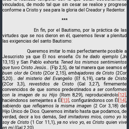
vincu­lados, de modo tal que sin cesar se realice y progrese
conforme a Cristo y sea para la gloria del Creador y Redentor.
***
En fin, por el Bautismo, por la práctica de las
virtudes que se nos dieron en él, queremos llevar a pleni­tud
las exigencias del santo Bautismo:
Queremos imitar lo más perfectamente posible a
Jesu­cristo ya que Él nos enseña:
Os he dado ejemplo
(Jn
13,15) y San Pablo exhorta:
Tened los mismos sentimientos
que tuvo Cristo Jesús…
(Flp 2,5), de tal manera que seamos
el
buen olor de Cristo
(2Cor 2,15),
embajadores de Cristo
(2Cor
5,20)…
del misterio del Evangelio
(Ef 6,19),
carta de Cristo
(2Cor 3,3),
revestidos de Cristo
(Gal 3,27), firmemente
convencidos de que somos predesti­nados
a ser conformes
con la imagen de su Hijo
(Rom 8,29), repro­duciéndolo
[12]
,
hacién­donos semejantes a Él
[13]
, configu­rán­donos con Él
[14]
,
sa­bien­do que
reflejamos la misma imagen
(2 Cor 3,18) del
Hijo Único de Dios. Quere­mos imitarlo hasta que poda­mos, de
verdad, decir a los demás,
Sed imitadores míos, como yo lo
soy de Cristo
(1 Cor 11,1),
ya no vivo yo, es Cristo quien vive
en mí
(Gal 2,20).