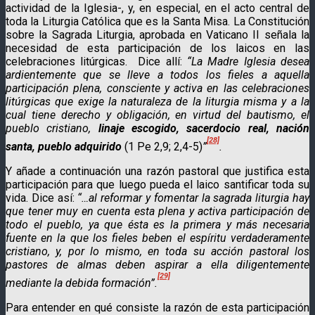
actividad de la Iglesia-, y, en especial, en el acto central de
toda la Liturgia Católica que es la Santa Misa. La Constitución
sobre la Sagrada Liturgia, aprobada en Vaticano II señala la
necesidad de esta participación de los laicos en las
celebraciones litúrgicas. Dice allí:
“La Madre Iglesia desea
ardientemente que se lleve a todos los fieles a aquella
participación plena, consciente y activa en las celebraciones
litúrgicas que exige la naturaleza de la liturgia misma y a la
cual tiene derecho y obligación, en virtud del bautismo, el
pueblo cristiano,
linaje escogido, sacerdocio real, nación
[28]
santa, pueblo adquirido
(1 Pe 2,9; 2,4-5)
”
.
Y añade a continuación una razón pastoral que justifica esta
participación para que luego pueda el laico santificar toda su
vida. Dice así:
“…al reformar y fomentar la sagrada liturgia hay
que tener muy en cuenta esta plena y activa participación de
todo el pueblo, ya que ésta es la primera y más necesaria
fuente en la que los fieles beben el espíritu verdaderamente
cris­tiano, y, por lo mismo, en toda su acción pastoral los
pastores de almas deben aspirar a ella diligentemente
[29]
mediante la debida formación”.
Para entender en qué consiste la razón de esta partici­pación