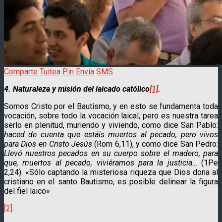
Comparte
Tuitea
Pin
Envía
SMS
4. Naturaleza y misión del laicado católico
[1]
.
Somos Cristo por el Bautismo, y en esto se fundamenta toda
vocación, sobre todo la vocación laical, pero es nuestra tarea
serlo en plenitud, muriendo y viviendo, como dice San Pablo:
haced de cuenta que estáis muertos al pecado, pero vivos
para Dios en Cristo Jesús
(Rom 6,11), y como dice San Pe­dro:
Llevó nuestros pecados en su cuerpo sobre el madero, para
que, muertos al pecado, viviéramos para la justicia…
(1Pe
2,24). «Sólo captando la misteriosa riqueza que Dios dona al
cristiano en el santo Bautismo, es posible delinear la figura
del fiel laico»
[2]
.