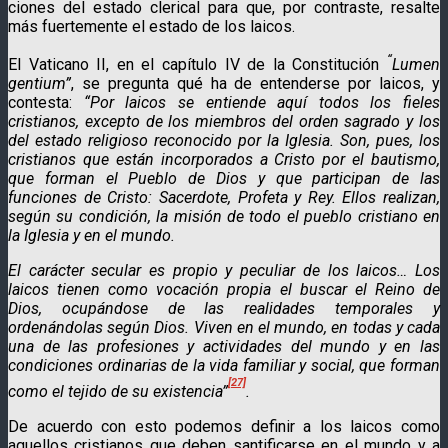
ciones del estado clerical para que, por contraste, resalte
más fuertemente el estado de los laicos.
“
El Vaticano II, en el capítulo IV de la Constitución
Lu­men
gentium”
, se pregunta qué ha de entenderse por laicos, y
contesta:
“Por laicos se entiende aquí todos los fieles
cristianos, excepto de los miembros del orden sagrado y los
del estado religioso reconocido por la Iglesia. Son, pues, los
cristianos que están incorporados a Cristo por el bautismo,
que forman el Pueblo de Dios y que participan de las
funciones de Cristo: Sacerdote, Profeta y Rey. Ellos realizan,
según su condición, la misión de todo el pueblo cristiano en
la Iglesia y en el mundo.
El carácter secular es propio y peculiar de los laicos… Los
laicos tienen como vocación propia el buscar el Reino de
Dios, ocupándose de las realidades temporales y
ordenándolas según Dios. Viven en el mundo, en todas y cada
una de las profesiones y actividades del mundo y en las
condiciones ordinarias de la vida familiar y social, que forman
[27]
como el tejido de su existencia”
.
De acuerdo con esto podemos definir a los laicos como
aquellos cristianos que deben santificarse en el mundo y a