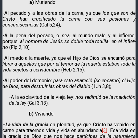
a)
Muriendo:
-Al pecado y a las obras de la carne, ya que
los que son de
Cristo han crucificado la carne con sus pasiones y
concupiscen­cias
(Gal 5,24);
-A la pena del pecado, o sea, al mundo malo y al infierno,
porque:
al nombre de Jesús se doble toda rodi­lla…en el infier­
no
(Flp 2,10);
-Al miedo a la muerte, ya que el Hijo de Dios se encarnó para
librar a aquellos que por el temor de la muerte estaban toda la
vida sujetos a servi­dum­bre
(Heb 2,15);
-Al poder del demonio:
para esto apareció (se encar­nó) el Hijo
de Dios, para destruir las obras del diablo
(1Jn 3,8);
-A la esclavitud de la vieja ley:
nos redimió de la maldición
de la ley
(Gal 3,13).
b)
Viviendo:
–
La vida de la gracia
en plenitud, ya que Cristo ha venido en
carne para traernos vida y vida en abundancia
[3]
. Esa vida es
la gracia de Dios que nos hace
partícipes de la naturaleza