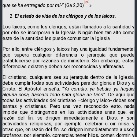
[24]
que se ha entregado por mí-”
(Ga 2,20)
».
El estado de vida de los clérigos y de los laicos.
Los laicos, como los clérigos, están llamados a la santidad y
por ello se incorporan a la Iglesia. Ningún bien tan alto como
este de la santidad les puede comunicar la Iglesia.
Por ello, entre clérigos y laicos hay una igualdad fundamental
que supera cualquier diferencia o jerarquía que puede
establecerse por razones de ministerio. Sin embargo, estas
diferencias existen y deben ser reconocidas y afirmadas.
El cristiano, cualquiera sea su jerarquía dentro de la Iglesia,
debe cumplir todas sus actividades para dar gloria a Dios y a
Cristo. El Apóstol enseña:
“Ya comáis, ya bebáis, ya hagáis
alguna cosa, hacedlo todo para gloria de Dios”.
De aquí que
todas las actividades del cristiano –clérigo y laico- deban ser
santas y cristianas. Pero una vez reconocido esto, nada
impide que distingamos en las actividades unas que, en
razón del fin, se dirigen inmediatamente a Dios, y son
actividades religiosas; por ejemplo, celebrar u oír misa, y
otras que, en razón del fin, se dirigen inmediatamente a usos
profanos; por ejemplo, comerciar, tener hijos, comer, dormir, y