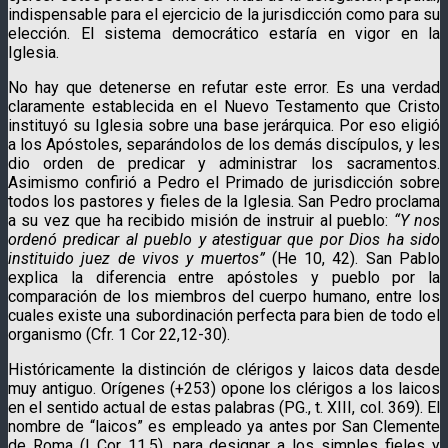
indispensable para el ejercicio de la jurisdicción como para su
elección. El sistema democrático estaría en vigor en la
Iglesia.
No hay que detenerse en refutar este error. Es una verdad
claramente establecida en el Nuevo Testamento que Cristo
instituyó su Iglesia sobre una base jerárquica. Por eso eligió
a los Apóstoles, separándolos de los demás discípulos, y les
dio orden de predicar y administrar los sacramentos.
Asimismo confirió a Pedro el Primado de jurisdicción sobre
todos los pastores y fieles de la Iglesia. San Pedro proclama
a su vez que ha recibido misión de instruir al pueblo:
“Y nos
ordenó predicar al pueblo y atestiguar que por Dios ha sido
instituido juez de vivos y muertos”
(He 10, 42). San Pablo
explica la diferencia entre apóstoles y pueblo por la
comparación de los miembros del cuerpo humano, entre los
cuales existe una subordinación perfecta para bien de todo el
organismo (Cfr. 1 Cor 22,12-30).
Históricamente la distinción de clérigos y laicos data desde
muy antiguo. Orígenes (+253) opone los clérigos a los laicos
en el sentido actual de estas palabras (PG., t. XIII, col. 369). El
nombre de “laicos” es empleado ya antes por San Clemente
de Roma (I Cor 11,5), para designar a los simples fieles y