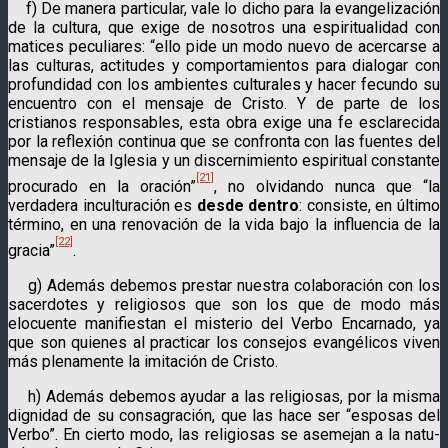
f) De manera particular, vale lo dicho para la evangeliza­ción
de la cultura, que exige de nosotros una espiritualidad con
mati­ces peculiares: “ello pide un modo nuevo de acercarse a
las cul­turas, actitudes y com­portamientos para dialogar con
profun­di­dad con los ambientes culturales y hacer fecundo su
encuen­tro con el mensaje de Cristo. Y de parte de los
cristianos responsa­bles, esta obra exige una fe esclarecida
por la reflexión continua que se confronta con las fuentes del
mensaje de la Iglesia y un dis­cernimiento espiritual constante
[21]
procura­do en la ora­ción”
, no olvidando nunca que “la
verdadera incultura­ción es
desde dentro
: consiste, en último
término, en una renovación de la vida bajo la influencia de la
[22]
gracia”
.
g) Además debemos prestar nuestra colaboración con los
sacerdotes y religiosos que son los que de modo más
elocuente manifiestan el misterio del Verbo Encarnado, ya
que son quienes al practicar los conse­jos evangélicos viven
más plenamente la imitación de Cristo.
h) Además debemos ayudar a las religiosas, por la misma
dignidad de su consagración, que las hace ser “esposas del
Verbo”. En cierto modo, las religio­sas se aseme­jan a la natu­