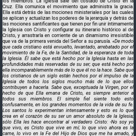
los miembros. La Iglesia sale del costado de Cristo en la
Cruz. Ella comunica el movimiento que administra la gracia.
Ella está detrás de las mociones ministeriales por las cuales
se aplican y actualizan los poderes de la jerarquía y detrás de
las mociones santificantes que tienen por fin unir íntimamente
la Iglesia con Cristo y configurar su itinerario histórico al de
Cristo, y arrastrarla en corriente de un dinamismo irresistible
que va de la primera venida del Señor a su parusía.
«De modo
que cada cristiano está envuelto, levantado, arrebatado por el
movimiento de la Fe, de la Santidad, de la esperanza de toda
la Iglesia. Él sabe que está hecho por la Iglesia hasta en las
profundidades más reservadas de su ser; que está hecho por
ella incomparablemente más de lo que él no la hace. Sabe que
los cristianos de un siglo están hechos por el impulso de la
Iglesia de todos los siglos mucho más de lo que ellos
contribuyen a hacerla. Sabe que, exceptuada la Virgen, por el
hecho de que Ella emana de Cristo, es siempre anterior a
todos sus miembros. El simple fiel siente todo esto
confusamente, en los grandes momentos de la vida de su fe.
Los santos lo experimentan intensamente y esto es lo que
crea en el corazón de su ser un amor absoluto de la Iglesia;
sólo Ella les hace encontrar al verdadero Cristo: -No soy yo
que vivo, es Cristo que vive en mí; lo que vivo ahora es la
carne, lo vivo en la Fe del Hijo de Dios que me ha amado, y