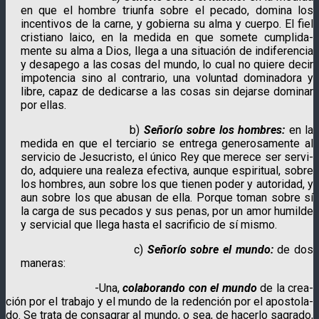
en que el hombre triunfa sobre el pecado, domina los
incentivos de la carne, y gobierna su alma y cuerpo. El fiel
cristiano laico, en la medida en que somete cumplida­
mente su alma a Dios, llega a una situación de indiferen­cia
y desape­go a las cosas del mundo, lo cual no quiere decir
impotencia sino al contrario, una voluntad dominadora y
libre, capaz de dedicarse a las cosas sin dejarse dominar
por ellas.
b)
Señorío sobre los hombres:
en la
medida en que el terciario se entrega generosamente al
servicio de Jesucristo, el único Rey que merece ser servi­
do, adquiere una realeza efecti­va, aunque espiri­tual, sobre
los hombres, aun sobre los que tienen poder y autori­dad, y
aun sobre los que abusan de ella. Porque toman sobre sí
la carga de sus pecados y sus penas, por un amor humilde
y servicial que llega hasta el sacrificio de sí mismo.
c)
Señorío sobre el mundo:
de dos
maneras:
-Una,
colabo­rando con el mundo
de la crea­
ción por el trabajo y el mundo de la redención por el apostola­
do. Se trata de consagrar al mundo, o sea, de hacerlo sagrado,