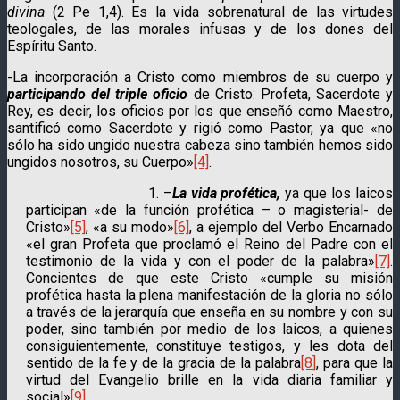
divina
(2 Pe 1,4). Es la vida sobrenatural de las virtudes
teologales, de las morales infusas y de los dones del
Espíritu Santo.
-La incorporación a Cristo como miembros de su cuerpo y
participan­do del triple oficio
de Cristo: Profeta, Sacerdote y
Rey, es decir, los oficios por los que enseñó como Maestro,
santificó como Sacerdote y rigió como Pastor, ya que «no
sólo ha sido ungido nuestra cabeza sino también hemos sido
ungidos nosotros, su Cuerpo»
[4]
.
1. –
La vida profética,
ya que los laicos
participan «de la función profética – o magisterial- de
Cristo»
[5]
, «a su modo»
[6]
, a ejemplo del Verbo Encarnado
«el gran Profeta que proclamó el Reino del Padre con el
testimonio de la vida y con el poder de la palabra»
[7]
.
Concientes de que este Cristo «cum­ple su misión
profética hasta la plena manifestación de la gloria no sólo
a través de la jerarquía que enseña en su nombre y con su
poder, sino también por medio de los laicos, a quienes
consiguiente­mente, constituye testigos, y les dota del
sentido de la fe y de la gracia de la palabra
[8]
, para que la
virtud del Evangelio brille en la vida diaria familiar y
social»
[9]
.