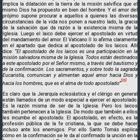
implica la dilatación en la tierra de la misión salvífica que el
mismo Dios ha propuesto en bien del hombre. Y el amor del
prójimo supone procurar a aquellos a quienes las diversas
circunstancias de la vida nos ponen a nuestro lado, la gracia
de la salvación que da razón a la exis­tencia misma de la
Iglesia. Luego el laico debe ejercer el apostolado en virtud
del mandamiento del amor. El Vaticano II lo afirma claramente
en el apartado que dedica al apostolado de los laicos. Allí
dice:
“El apostolado de los laicos es una participación en la
misión salvadora misma de la Iglesia. Todos están destinados
a este apostolado por el Señor mismo, a través del bautismo y
de la confirmación. Los sacramentos, y sobre todo la sagrada
Eucaristía, comunican y alimentan aquel amor hacia Dios y
[35]
hacia los hombres, que es el alma de todo apostolado”
.
Es claro que la Jerarquía eclesiástica y el clérigo en general
están llamados de un modo especial a ejercer el apos­tolado.
Es la razón misma de ser de la Iglesia. Pero los laicos
también pertenecen a la Iglesia. De modo que también a ellos
les incumbe el apostolado. El apostolado, en efecto, es la
profesión pública de la fe cristiana, la que se debe hacer
incluso ante los enemigos. Por ello Santo Tomás explica
cómo en la confirmación se le da al confirmado la unción en la