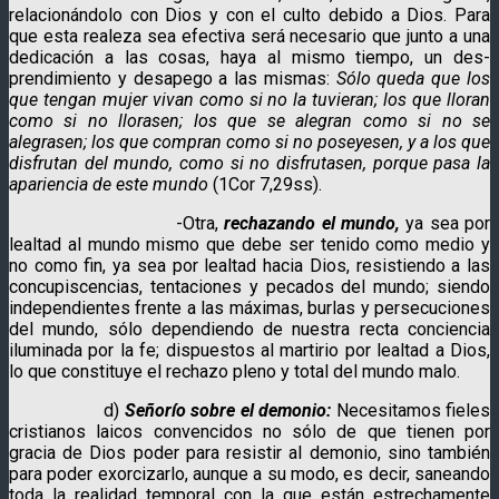
relacionándolo con Dios y con el culto debido a Dios. Para
que esta realeza sea efectiva será nece­sario que junto a una
dedica­ción a las cosas, haya al mismo tiem­po, un des­
prendimiento y desapego a las mismas:
Sólo queda que los
que tengan mujer vivan como si no la tuvieran; los que lloran
como si no llorasen; los que se alegran como si no se
alegrasen; los que compran como si no poseyesen, y a los que
disfrutan del mundo, como si no disfrutasen, porque pasa la
apariencia de este mundo
(1Cor 7,29ss).
-Otra,
rechazando el mundo,
ya sea por
lealtad al mundo mismo que debe ser tenido como medio y
no como fin, ya sea por lealtad hacia Dios, resistien­do a las
concupis­cencias, tentaciones y pecados del mun­do; siendo
independientes frente a las máximas, burlas y persecuciones
del mundo, sólo dependiendo de nuestra recta conciencia
iluminada por la fe; dispuestos al martirio por lealtad a Dios,
lo que consti­tuye el recha­zo pleno y total del mundo malo.
d)
Señorío sobre el demonio:
Necesitamos fieles
cristianos laicos convencidos no sólo de que tienen por
gracia de Dios poder para resistir al demonio, sino también
para poder exorcizarlo, aunque a su modo, es decir, sa­neando
toda la realidad temporal con la que están estrechamente