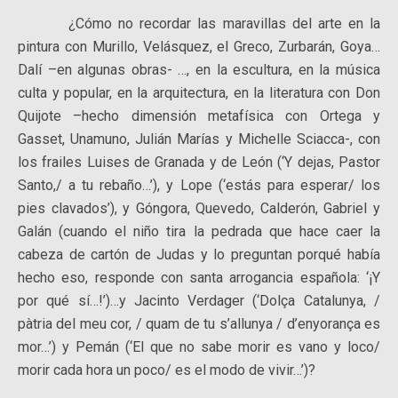
¿Cómo no recordar las maravillas del arte en la
pintura con Murillo, Velásquez, el Greco, Zurbarán, Goya…
Dalí –en algunas obras- …, en la escultura, en la música
culta y popular, en la arquitectura, en la literatura con Don
Quijote –hecho dimensión metafísica con Ortega y
Gasset, Unamuno, Julián Marías y Michelle Sciacca-, con
los frailes Luises de Granada y de León (‘Y dejas, Pastor
Santo,/ a tu rebaño…’), y Lope (‘estás para esperar/ los
pies clavados’), y Góngora, Quevedo, Calderón, Gabriel y
Galán (cuando el niño tira la pedrada que hace caer la
cabeza de cartón de Judas y lo preguntan porqué había
hecho eso, responde con santa arrogancia española: ‘¡Y
por qué sí…!’)…y Jacinto Verdager (‘Dolça Catalunya, /
pàtria del meu cor, / quam de tu s’allunya / d’enyorança es
mor…’) y Pemán (‘El que no sabe morir es vano y loco/
morir cada hora un poco/ es el modo de vivir…’)?