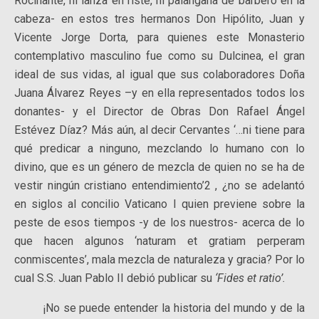
Rocinante, ni lanza en riste, ni palangana de barbero en la
cabeza- en estos tres hermanos Don Hipólito, Juan y
Vicente Jorge Dorta, para quienes este Monasterio
contemplativo masculino fue como su Dulcinea, el gran
ideal de sus vidas, al igual que sus colaboradores Doña
Juana Álvarez Reyes –y en ella representados todos los
donantes- y el Director de Obras Don Rafael Ángel
Estévez Díaz? Más aún, al decir Cervantes ‘…ni tiene para
qué predicar a ninguno, mezclando lo humano con lo
divino, que es un género de mezcla de quien no se ha de
vestir ningún cristiano entendimiento’2 , ¿no se adelantó
en siglos al concilio Vaticano I quien previene sobre la
peste de esos tiempos -y de los nuestros- acerca de lo
que hacen algunos ‘naturam et gratiam perperam
conmiscentes’, mala mezcla de naturaleza y gracia? Por lo
cual S.S. Juan Pablo II debió publicar su
‘Fides et ratio’.
¡No se puede entender la historia del mundo y de la