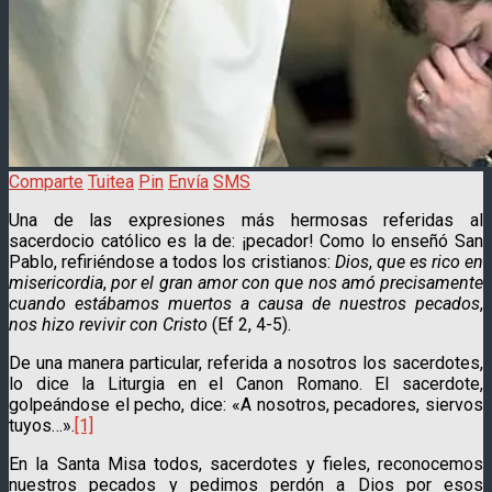
Comparte
Tuitea
Pin
Envía
SMS
Una de las expresiones más hermosas referidas al
sacerdocio católico es la de: ¡pecador! Como lo enseñó San
Pablo, refiriéndose a todos los cristianos:
Dios
,
que es rico en
misericordia
,
por el gran amor con que nos amó precisamente
cuando estábamos muertos a causa de nuestros pecados
,
nos hizo revivir con Cristo
(Ef 2, 4-5).
De una manera particular, referida a nosotros los sacerdotes,
lo dice la Liturgia en el Canon Romano. El sacerdote,
golpeándose el pecho, dice: «A nosotros, pecadores, siervos
tuyos…».
[1]
En la Santa Misa todos, sacerdotes y fieles, reconocemos
nuestros pecados y pedimos perdón a Dios por esos