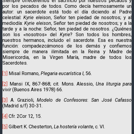
Siempre ofreceremos el sacrificio por nuestros pecados y
por los pecados de todos. Como decía hermosamente un
autor: un sacerdote está todo el día diciendo al Padre
celestial:
Kyrie eleison
, Señor ten piedad de nosotros; y al
mediodía:
Kyrie eleison
, Señor ten piedad de nosotros; y a la
tarde y a la noche: Señor, ten piedad de nosotros. ¿Quiénes
son los «nosotros» del
Kyrie
? Son todos los hombres,
nuestros hermanos, incluido el sacerdote. Esa es nuestra
función: compadezcámonos de los demás y confiemos
siempre de manera ilimitada en la Reina y Madre de
Misericordia, en la Virgen María, madre de todos los
Sacerdotes.
[1]
Misal Romano,
Plegaria eucarística I
, 56.
[2]
Mansi IX, 867-868; cit. Mons. Alessio,
Una liturgia para
vivir
(Buenos Aires 1978) 66.
[3]
A. Grazioli,
Modelo de Confesores
:
San José Cafasso
(Madrid s/f) 30-31.
[4]
Cfr. 2Cor 12, 15.
[5]
Gilbert K. Chesterton,
La hostería volante
, c. VI.