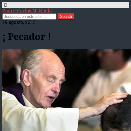
Padre Carlos M. Buela
29 agosto, 2015
¡ Pecador !