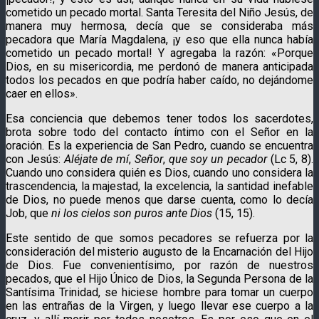
cometido un pecado mortal. Santa Teresita del Niño Jesús, de
manera muy hermosa, decía que se consideraba más
pecadora que María Magdalena, ¡y eso que ella nunca había
cometido un pecado mortal! Y agregaba la razón: «Porque
Dios, en su misericordia, me perdonó de manera anticipada
todos los pecados en que podría haber caído, no dejándome
caer en ellos».
Esa conciencia que debemos tener todos los sacerdotes,
brota sobre todo del contacto íntimo con el Señor en la
oración. Es la experiencia de San Pedro, cuando se encuentra
con Jesús:
Aléjate de mí
,
Señor
,
que soy un pecador
(Lc 5, 8).
Cuando uno considera quién es Dios, cuando uno considera la
trascendencia, la majestad, la excelencia, la santidad inefable
de Dios, no puede menos que darse cuenta, como lo decía
Job, que
ni los cielos son puros ante Dios
(15, 15).
Este sentido de que somos pecadores se refuerza por la
consideración del misterio augusto de la Encarnación del Hijo
de Dios. Fue convenientísimo, por razón de nuestros
pecados, que el Hijo Único de Dios, la Segunda Persona de la
Santísima Trinidad, se hiciese hombre para tomar un cuerpo
en las entrañas de la Virgen, y luego llevar ese cuerpo a la