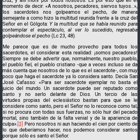
cruz, y allí morir por todos nosotros. Es por eso que en el
momento de decir: «A nosotros, pecadores, siervos tuyos…»,
los sacerdotes nos golpeamos el pecho, de manera
semejante a como hizo la multitud reunida frente a la cruz del
Señor en el Gólgota:
Y la multitud que se había reunido para
contemplar el espectáculo
,
al ver lo sucedido
,
regresaba
golpeándose el pecho
(Lc 23, 48).
Me parece que es de mucho provecho para todos los
sacerdotes, el considerar esta realidad: ¡somos pecadores!
Siempre se debe advertir que, normalmente, nuestro pueblo,
el pueblo fiel, el pueblo cristiano -que a veces incluso se da
más cuenta que nosotros de lo que es el sacerdote-, con muy
poco que haga el sacerdote ya lo considera santo. Decía San
José Cafasso: «Para ser sacerdote ejemplar no basta el
juicio del mundo. Un sacerdote puede ser reputado como
santo y no serlo delante de Dios. Un tercio de las
virtudes propias del eclesiástico bastan para que se le
considere como santo, pero el Señor no lo reconoce como tal,
si no procura con todas sus fuerzas, no sólo huir del pecado
mortal, sino también de la falta venial y de la apariencia de
culpa».
[3]
Pero nosotros ni aun haciendo el cien por ciento de
lo que deberíamos hacer, nos podemos considerar santos
porque sólo es santo el Señor.