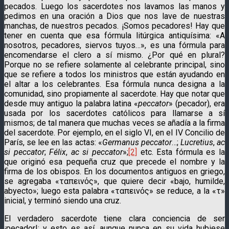
pecados. Luego los sacerdotes nos lavamos las manos y
pedimos en una oración a Dios que nos lave de nuestras
manchas, de nuestros pecados. ¡Somos pecadores! Hay que
tener en cuenta que esa fórmula litúrgica antiquísima: «A
nosotros, pecadores, siervos tuyos…», es una fórmula para
encomendarse el clero a sí mismo. ¿Por qué en plural?
Porque no se refiere solamente al celebrante principal, sino
que se refiere a todos los ministros que están ayudando en
el altar a los celebrantes. Esa fórmula nunca designa a la
comunidad, sino propiamente al sacerdote. Hay que notar que
desde muy antiguo la palabra latina «
peccator
» (pecador), era
usada por los sacerdotes católicos para llamarse a sí
mismos; de tal manera que muchas veces se añadía a la firma
del sacerdote. Por ejemplo, en el siglo VI, en el IV Concilio de
París, se lee en las actas: «
Germanus peccator
…;
Lucretius
,
ac
si peccator
;
Félix
,
ac si peccator
»;
[2]
etc. Esta fórmula es la
que originó esa pequeña cruz que precede el nombre y la
firma de los obispos. En los documentos antiguos en griego,
se agregaba «ταπεινός», que quiere decir «bajo, humilde,
abyecto»; luego esta palabra «ταπεινός» se reduce, a la «τ»
inicial, y terminó siendo una cruz.
El verdadero sacerdote tiene clara conciencia de ser
¡pecador!; y esto es así, aunque nunca en su vida hubiese