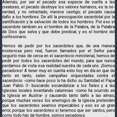
Además, por ser el pecado esa especie de vuelta a las
creaturas, el pecado destruye los valores humanos, es la no-
verdad, y no retractado, merece castigo; el pecado causa
daño a los hombres. De allí la preocupación sacerdotal por la
santificación y la salvación de todos los hombres. Por eso el
sacerdote también es el hombre de la Palabra, de la Palabra
de Dios que salva y que debe predicar, y es el hombre del
confesonario.
Hemos de pedir por los sacerdotes que, de una manera
misteriosa pero real, fueron llamados por el Señor para
seguirlo más de cerca en el sacerdocio ministerial, hemos de
pedir por todos los sacerdotes del mundo, para que nunca
perdamos de vista esa realidad nuestra de cada uno. ¡Somos
pecadores! A tener muy en cuenta esto hoy en día en que de
tanto en tanto, salen campañas orquestadas contra el
sacerdocio -como hace poco lo ha dicho su Santidad el Papa
Juan Pablo II- buscando escandalizar a los fieles y a las
Iglesias locales inventando calumnias -como ha ocurrido en
la Iglesia en Austria- y causando tanto daño a las almas;
porque muchas veces los enemigos de la Iglesia pretenden
que los sacerdotes seamos impecables y eso es un gran
error, porque los sacerdotes sí tenemos que ser santos, pero
como todo hijo de hombre, somos pecadores.