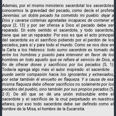
Además, por el mismo ministerio sacerdotal los sacerdotes
conocemos la gravedad del pecado, como decía el profeta
Jeremías:
un doble pecado ha cometido mi pueblo
:
dejar a
Dios y cavarse cisternas agrietadas incapaces de contener el
agua
(2, 13) y por ser ofensa a Dios el pecado debe ser
reparado. En este sentido el sacerdote, y todo sacerdote,
tiene que ser un reparador. Por eso es que el acto principal
del sacerdote es el sacrificio pidiendo por el perdón de los
pecados, para sí y para todo el mundo. Como se nos dice en
la Carta a los Hebreos:
todo sumo sacerdote es tomado de
entre los hombres y puesto para intervenir en favor de los
hombres en todo aquello que se refiere al servicio de Dios
,
a
fin de ofrecer dones y sacrificios por los pecados
(5, 1).
Todavía agrega algo más el autor inspirado: el sacerdote …
puede sentir compasión hacia los ignorantes y extraviados
,
por estar también él envuelto en flaqueza
.
Y a causa de esa
misma flaqueza
debe ofrecer sacrificios no solamente por los
pecados del pueblo
,
sino también por sus propios pecados
(5,
2-3). De allí que se dé una unión indisoluble entre el
sacerdote y el sacrificio de la cruz perpetuado en nuestros
altares; por eso todo sacerdote debe ser definido como el
hombre de la Misa, el hombre de la Eucaristía.