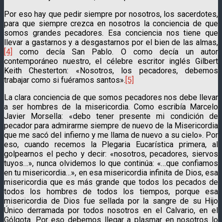
Por eso hay que pedir siempre por nosotros, los sacerdotes,
para que siempre crezca en nosotros la conciencia de que
somos grandes pecadores. Esa conciencia nos tiene que
llevar a gastarnos y a desgastarnos por el bien de las almas,
[4]
como decía San Pablo. O como decía un autor
contemporáneo nuestro, el célebre escritor inglés Gilbert
Keith Chesterton: «Nosotros, los pecadores, debemos
trabajar como si fuéramos santos».
[5]
La clara conciencia de que somos pecadores nos debe llevar
a ser hombres de la misericordia. Como escribía Marcelo
Javier Morsella: «debo tener presente mi condición de
pecador para admirarme siempre de nuevo de la Misericordia
que me sacó del infierno y me llama de nuevo a su cielo». Por
eso, cuando recemos la Plegaria Eucarística primera, al
golpearnos el pecho y decir: «nosotros, pecadores, siervos
tuyos…», nunca olvidemos lo que continúa: «…que confiamos
en tu misericordia…», en esa misericordia infinita de Dios, esa
misericordia que es más grande que todos los pecados de
todos los hombres de todos los tiempos, porque esa
misericordia de Dios fue sellada por la sangre de su Hijo
Único derramada por todos nosotros en el Calvario, en el
Gólgota. Por eso debemos llegar a plasmar en nosotros lo