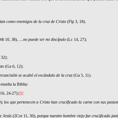
an como enemigos de la cruz de Cristo
(Flp 3, 18).
Mt 10, 38), …
no puede ser mi discípulo
(Lc 14, 27);
 32);
sto
(Ga 6, 12);
circuncisión se acabó el escándalo de la cruz
(Ga 5, 11).
enseña la Biblia:
16, 24-27);
[9]
9);
los que pertene­cen a Cristo han crucificado la carne con sus pasio
e Jesús
(2Cor 11, 30), porque
nuestro hombre viejo fue crucificado jun