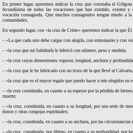
En primer lugar, quere­mos indicar la cruz que coronaba el Gólgota
fecundísima de todas las vocacio­nes que han existido, existen y 
vocación consagrada. Que muchos consagrados tengan miedo a la cr
comunidades.
En segundo lugar, con «la cruz de Cristo» queremos indicar la que Él
– «La que cada uno debe cargar con alegría, con entusiasmo y con val
– «la cruz que mi Sabiduría le fabricó con número, peso y me­dida;
– «la cruz cuyas dimensiones: espesor, longitud, anchura y profun­did
– «la cruz que le he fabricado con un trozo de la que llevé al Calva­rio
– «la cruz que es el mayor regalo que puedo hacer a mis elegidos en 
– «la cruz constituida, en cuanto a su espesor por la pérdida de biene
muer­te;
– «la cruz, constituida, en cuanto a su longitud, por una serie de m
donos y otras congojas espirituales;
– «la cruz, constituida, en cuanto a su anchura, por las circunstancias
– «la cruz, constituida, por último, en cuanto a su profundidad, por la