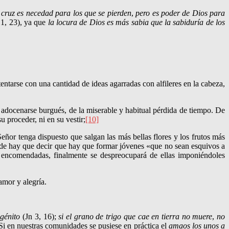
 cruz
es necedad para los que se pierden
,
pero es poder de Dios para
1, 23), ya que
la locura de Dios es más sabia que la sabiduría de los
tarse con una cantidad de ideas agarradas con alfile­res en la cabe­za,
l adocenarse burgués, de la miserable y habitual pérdida de tiempo. De
u proceder, ni en su vestir;
[10]
l Señor tenga dispuesto que salgan las más bellas flores y los frutos más
s donde hay que decir que hay que formar jóvenes «que no sean esquivos a
án encomendadas, finalmente se despreocupará de ellas imponiéndoles
amor y alegría.
é­ni­to
(Jn 3, 16);
si el grano de trigo que cae en tierra no muere
,
no
Si en nuestras comuni­dades se pusiese en práctica el
amaos los unos a