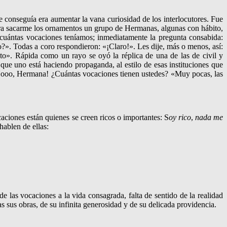
 conseguía era au­mentar la vana curiosi­dad de los interlocuto­res. Fue
para sacarme los ornamentos un grupo de Herma­nas, algunas con hábito,
, cuántas vocaciones teníamos; inmediatamente la pregun­ta consabida:
o?». Todas a coro respondie­ron: «¡Claro!». Les dije, más o menos, así:
isto». Rápida como un rayo se oyó la réplica de una de las de civil y
ue uno está hacien­do propaganda, al estilo de esas institu­ciones que
» ¡Nooo, Hermana! ¿Cuántas vocaciones tienen ustedes? «Muy pocas, las
ciones están quienes se creen ricos o impor­tantes: S
oy rico
,
nada me
hablen de ellas:
 las vocaciones a la vida consagrada, falta de sentido de la realidad
as sus obras, de su infinita generosidad y de su delicada providencia.