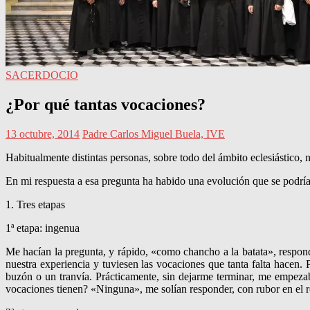
SACERDOCIO
¿Por qué tantas vocaciones?
13 octubre, 2014
Padre Carlos Miguel Buela, IVE
Habitualmente distintas personas, sobre todo del ámbi­to eclesiásti­co,
En mi respuesta a esa pregunta ha habido una evolu­ción que se podría 
1. Tres etapas
1ª etapa: ingenua
Me hacían la pregunta, y rápido, «como chan­cho a la batata», respon
nuestra experiencia y tuviesen las vocaciones que tanta falta hacen. 
buzón o un tranvía. Prácticamente, sin dejarme terminar, me em­pez
vocaciones tienen? «Ninguna», me solían responder, con rubor en el ro