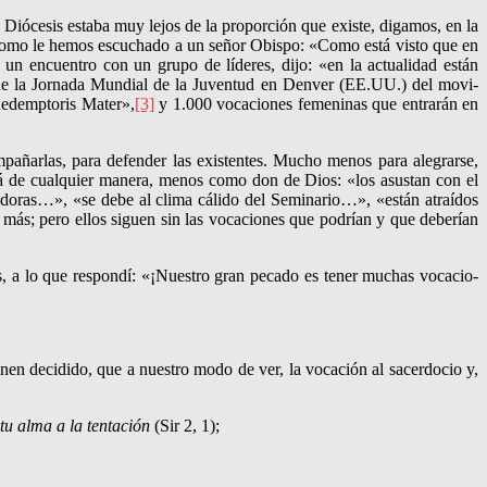
 Diócesis estaba muy lejos de la proporción que existe, digamos, en la
ir, como le hemos escuchado a un señor Obispo: «Como está visto que en
un encuen­tro con un grupo de líderes, di­jo: «en la actualidad están
e la Jorna­da Mun­dial de la Juventud en Denver (EE.UU.) del movi­
Re­demptoris Mater»,
[3]
y 1.000 voca­cio­nes feme­ni­nas que entrarán en
mpañar­las, para defender las existentes. Mucho menos para alegrarse,
cará de cualquier manera, menos como don de Dios: «los asustan con el
doras…», «se debe al clima cálido del Semina­rio…», «están atraídos
más; pero ellos siguen sin las vocacio­nes que podrían y que debe­rían
, a lo que respondí: «¡Nuestro gran pecado es tener muchas vocacio­
nen decidido, que a nuestro modo de ver, la vocación al sacerdo­cio y,
tu alma a la tentación
(Sir 2, 1);