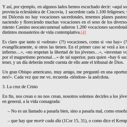
Y así, por ejemplo, en algunos lados hemos escuchado decir: «aquí sob
provincia eclesiásti­ca de Cracovia, 1 sacerdote cada 1.100 feligrese
mi Diócesis no hay vocacio­nes sacerdota­les, tenemos planes pastora
naciendo y flore­ciendo muchas voca­ciones en el seno de los divers
miento Camino neocatecume­nal salieron 1.200 vocacio­nes sacer­do­ta­l
distintos monas­terios de vida con­tem­pla­ti­va.
[4]
Es claro que tanto si «sobran» (?!) vocaciones, como si «no hay» (?!
evangéli­ca­mente, si otros las tienen. En el primer caso se verá a 
infierno…», «no respetan la libertad de los jóvenes…», «inventan v
por el magnetismo personal…» de tal superior, pa­ra quien «hay 6 sacr
tener, y un día deberán rendir cuenta de ello ante el tribunal de Dios.
Un gran Obispo americano, muy amigo, me preguntó en una oportu­nid
nes!». Cada vez que me ve, recuerda -riéndose- la anécdota.
3. La cruz de Cristo
En fin, nos crean o no nos crean, nosotros solemos decirles a los jóv
en general, a la vida consagrada:
– No es un llamado a pasarla bien, sino a pasarla mal, como enseña
– que hay que
morir cada día
(1Cor 15, 31), o como dice el Kem­pi