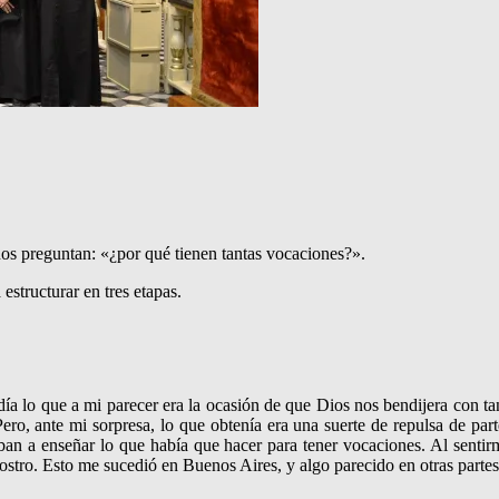
 nos preguntan: «¿por qué tienen tantas vocacio­nes?».
estructurar en tres etapas.
día lo que a mi parecer era la ocasión de que Dios nos bendijera con 
Pero, ante mi sorpresa, lo que obtenía era una suerte de repulsa de par
aban a enseñar lo que había que hacer para tener vocaciones. Al sent
stro. Esto me sucedió en Buenos Aires, y algo pareci­do en otras partes