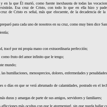
 y en la que Él murió, como fuente inexhausta de todas las vocacione
existirán. Esa cruz de Cristo, con todo lo que en ella hizo y pade
uz de Cristo es señal, más que elocuente, de la deca­dencia de la
 preparó para cada uno de nosotros en su cruz, co­mo muy bien dice San 
entía;
ad, tracé por mi propia mano con extraordinaria perfección;
, como fruto del amor infinito que le tengo;
este mundo;
s, las humillaciones, menosprecios, dolores, enfermedades y penalidades e
eses o días en que se verá abrumado de calamidades, postrado en el le
 más duras y amargas de parte de sus amigos, servidores y familiares;
s aflicciones más ocultas con que le atormentaré, sin que pueda hallar co