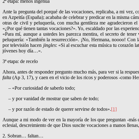
2ª etapa: menos ingenua
Ante la pregunta del por­qué de las voca­ciones, replicaba, a mi vez, c
en Azpei­tía (España); acababa de celebrar y predicar en la misma cám
otras de civil y peluquería, con mucha gentileza me agra­decie­ron e
«¿Por qué tienen tantas vocaciones?». Yo, escaldado por las experienci
«Para mí, aun­que a ustedes les parezca mentira, el secreto de tener
peluque­ría: «También la resu­rrección». ¡No, Hermana, noooo! Con la 
por televisión hacen
jingles
: «Si al escuchar esta mú­sica tu corazón
jóvenes hoy día…».
3ª etapa: de recelo
Ahora, antes de responder pre­gun­to mucho más, para ver si la respue
falta
(Ap 3, 17), y caen en el vicio de los ricos y pode­rosos -como He
– «Por curiosidad de saberlo todo;
– y por vanidad de mostrar que saben de todo;
– y por razón de estado de querer servirse de todos».
[1]
Aunque a mi modo de ver en la mayoría de los que pregun­tan -más que
ecle­sial, descreimien­to de que Dios suscite voca­ciones a manos llena
2. Sobran… faltan…