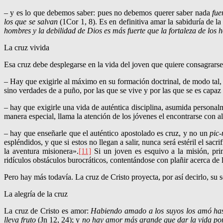
– y es lo que debemos saber: pues no debemos querer saber nada
fue
los que se salvan
(1Cor 1, 8). Es en definitiva amar la sabidu­ría de l
hombres y la debilidad de Dios es más fuerte que la fortaleza de los 
La cruz vivida
Esa cruz debe desplegarse en la vida del joven que quiere consagrarse 
– Hay que exigirle al máximo en su forma­ción doctrinal, de modo tal, 
sino verdades de a puño, por las que se vive y por las que se es capaz 
– hay que exigirle una vida de auténtica disciplina, asumida personal
manera especial, llama la atención de los jóvenes el encon­trar­se con a
– hay que enseñarle que el auténtico apostola­do es cruz, y no un
pic
espléndidos, y que si estos no llegan a salir, nunca será estéril el sa
la aventura misionera».
[11]
Si un joven es esquivo a la misión, prim
ridículos obstáculos burocráticos, contentándose con plañir acerca de 
Pero hay más todavía. La cruz de Cristo proyecta, por así decirlo, su 
La alegría de la cruz
La cruz de Cristo es amor:
Habiendo amado a los suyos los amó hast
lleva fruto
(Jn 12, 24); y
no hay amor más grande que dar la vida por