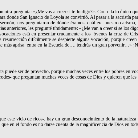
on otra pregunta: «¿Me vas a creer si te lo digo?». Con ella lo único que
ara donde San Ignacio de Loyola se convirtió. Al pasar a la sacristía 
l sermón, nos preguntaron de dónde éramos, cuál era nues­tro caris­ma
as anteriores, les pregunté tímida­mente: «¿Me van a creer si se los dig
 voca­ciones está en presentar cruda­mente a los jóvenes la cruz de Cr
resu­rrección difícilmente se despierte alguna vocación, porque creen q
 late más aprisa, entra en la Escuela de…, ten­drás un gran porvenir…
sta puede ser de provecho, porque muchas veces entre los pobres en voca
ro­des- que pregun­tan muchas veces de cosas de Dios y quieren que les 
 este vicio de ricos-, hay un gran desconocimiento de la naturaleza de
s, que en el fondo es no darse cuenta de la magni­ficencia de Dios en tod