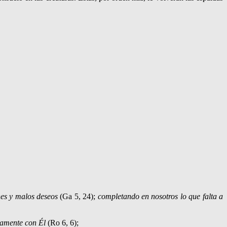
nes y malos deseos
(Ga 5, 24);
comple­tando en nosotros lo que falta a
tamente con Él
(Ro 6, 6);