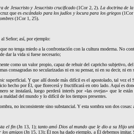
ra de Jesucristo y Jesucristo crucificado
(1Cor 2, 2).
La doctrina de la
a cruz que es
escándalo para los judíos y locura para los griegos
(1Cor 
hom­bres
(1Cor 1, 25).
al Señor; así, por ejemplo:
que no tenga miedo a la confronta­ción con la cultura moderna. No conten
de dar la vida si fuese necesario;
mente como un valor propio, capaz de rehuir del capricho subjetivo, de
lmas consa­gradas no secularizadas ni en su pensar, ni en su decir, ni en s
-nic
superficial. Y que allí donde más difícil es el aposto­lado, tal vez e
crificio hecho por Él, que florecerá y fructificará en otro lado. Aquí e
ero se instalará, luego perderá interés por «las ovejas» que le est
la maldad del mundo y lo difícil de los tiempos presentes.
sombra, no inconsistente sino substancial. Y esta sombra son dos cosas: 
a el fin
(Jn 13, 1);
tanto amó Dios al mundo
que le dio a su Hijo unig
 los ami­gos
(Jn 15, 13); Él nos ha dado ejemplo, a Él debemos imitar. 