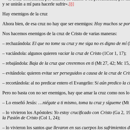
y se unirán a mí para hacerle sufrir».
[8]
Hay enemigos de la cruz
Ahora bien, de esa cruz no hay que ser enemigos:
Hoy muchos se port
Nos hacemos enemigos de la cruz de Cristo de varias maneras:
– rechazándola:
El que no tome su cruz y me siga no es digno de mí
(
– vaciándola: algunos quieren
vaciar la cruz de Cristo
(1Cor 1, 17);
– rebajándola:
Baja de la cruz que creeremos en ti
(Mt 27, 42; Mc 15,
– evitándola: quieren evitar
ser perseguidos a causa de la cruz de Cri
– recortán­dola: al no predicar entero el Evangelio: S
i aún predico la 
Pero no basta con no ser enemigos, hay que amar la cruz como nos lo 
– Lo enseñó Jesús: …
niégate a ti mismo
,
toma tu cruz y sígueme
(Mt 
– lo vivieron los Apósto­les:
Yo estoy crucifi­ca­do con Cristo
(Ga 2, 1
la Pasión de Cristo
(Col 1, 24);
– lo vivieron los santos
que llevaron en sus cuerpos los sufrimientos d