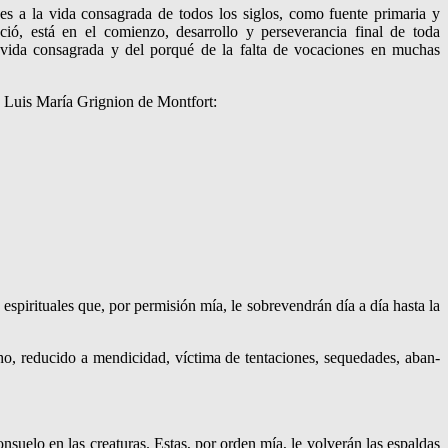
s a la vida consagra­da de todos los siglos, como fuente primaria y
ció, está en el comienzo, desarrollo y perseverancia final de toda
 vida consagrada y del porqué de la falta de vocaciones en muchas
Luis María Grig­nion de Mon­tfort:
spi­rituales que, por permisión mía, le sobrevendrán día a día hasta la
cho, reducido a mendicidad, víctima de tentaciones, sequedades, aban­
n­suelo en las creaturas. Estas, por orden mía, le volverán las espaldas