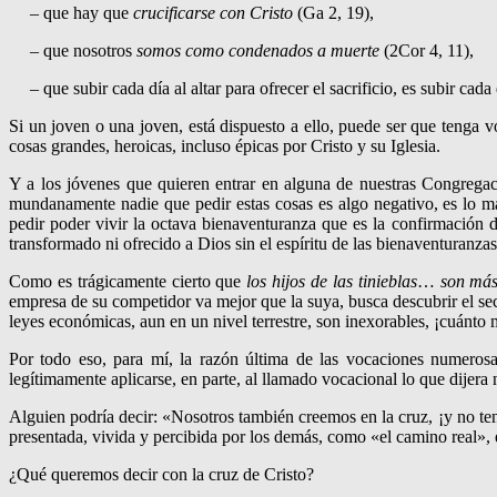
– que hay que
crucificarse con Cristo
(Ga 2, 19),
– que nosotros
somos como condenados a muerte
(2Cor 4, 11),
– que subir cada día al altar para ofrecer el sacrificio, es subir cad
Si un joven o una joven, está dispuesto a ello, puede ser que tenga v
cosas grandes, heroicas, incluso épicas por Cristo y su Iglesia.
Y a los jóvenes que quieren entrar en alguna de nuestras Congrega­
mundanamente nadie que pedir estas cosas es algo negativo, es lo má
pedir poder vivir la octava bienaventuranza que es la confirmación d
transformado ni ofrecido a Dios sin el espíritu de las bienaventuranzas
Como es trágicamente cierto que
los hijos de las tinieblas
…
son más 
empresa de su competidor va mejor que la suya, busca descubrir el secr
leyes econó­mi­cas, aun en un nivel terrestre, son inexorables, ¡cuánto
Por todo eso, para mí, la razón última de las vocaciones numeros
legítimamente aplicarse, en parte, al llamado vocacional lo que dijera
Alguien podría decir: «Nosotros también creemos en la cruz, ¡y no ten
presentada, vivida y percibida por los demás, como «el camino real», 
¿Qué queremos decir con la cruz de Cristo?