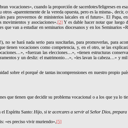
ran vocacio­nes», cuando la proporción de sacerdotes/feligreses en esa
s; u otros -aparen­temente de la vereda opuesta, pero es la misma-, dec
les para proveernos de ministerios laicales en el futuro». El Papa, en 
os movimientos y asociaciones».
[2]
Y es dable hacer notar que luego d
es que van a estu­diar en semina­rios diocesa­nos y en los Semina­rios «
), no se hará nada serio para suscitarlas, para promoverlas, para aco
los que tienen vocaciones como competencia, y, en el otro, se las expli
ocaciones…», «fuerzan las elecciones…», «tienen estruc­turas conserva
a­men­tos y un desliz: el matrimo­nio…», «les lavan la cabeza…» y mil 
ad sobre el porqué de tantas incomprensiones en nuestro propio país
enes que tienen que decidir su problema vocacional o a los que ya lo tie
 el Espíritu Santo:
Hijo
,
si te acercares a servir al Señor Dios
,
prepara 
s: «es preciso vivir muriendo»,
[5]