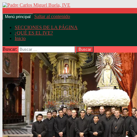
Buscar
Saltar al contenido
Menú principal
Padre Carlos Miguel Buela, IV
SECCIONES DE LA PÁGINA
¿QUÉ ES EL IVE?
Inicio
Buscar: