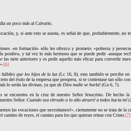
a día un poco más al Calvario.
ocación, y, si ante esto se asusta, es señal de que, probablemente, no 
ciones -en formación- sólo les ofrezco y prometo: «pobreza y persecu­
s positivo, y tal vez lo más hermoso que se puede pedir -aunque rech
e las siete anterio­res y es pedir aquello más eficaz para convertir 
».
[6]
hábiles que los hijos de la luz
(Lc 16, 8), esto también se percibe en
eto del éxito de la empresa que prospera, si se contentase tan sólo con
 más lo serán las divinas, ya que
de Dios nadie se burla
! (Ga 6, 7).
as se encuentra en la cruz de nuestro Señor Jesucristo. De hecho la
 nuestro Señor:
Cuando sea elevado a lo alto atraeré a todos hacia mí
(J
emos las vocaciones que necesitamos!», ciertamente no se trata de la cr
el camino de reyes, el camino para los que quieran reinar con Cristo.
[7]