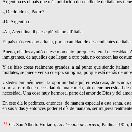
Argentina es el país que más población descendiente de italianos tien
-¿De dónde es, Padre?
-De Argentina.
-Ah, Argentina, il paese più vicino all’Italia.
El país más cercano a Italia, por la cantidad de descendientes de itali
Bueno, ella los ayudó en ese momento, porque esa era la necesidad. Aho
inmigrantes, de aquellos que llegan a otro país, no conocen las costum
Y así hizo cosas realmente grandes, a tal punto que siendo italiana
mortales, se puede ver su cuerpo, su figura, porque está detrás de uno
Ustedes también tienen la oportunidad aquí, en esta casa, de acu­dir
sonrisa, otro tiene necesidad de una caricia, otro tiene necesidad de
necesidad. Una cosa muy hermosa, parte del amor de Dios y del amor 
En este día le pedimos, entonces, de manera especial a esta santa, esta
en sus vidas y entonces poder el día de mañana, ser mujeres real­mente 
[1]
Cf. San Alberto Hurtado,
La elección de carrera
, Paulinas 1955, 1