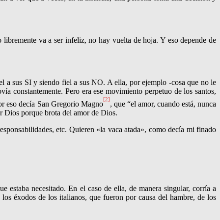
 libremente va a ser infeliz, no hay vuelta de hoja. Y eso depende de
l a sus SI y siendo fiel a sus NO. A ella, por ejemplo -cosa que no le
ovía constantemente. Pero era ese movimiento perpetuo de los santos,
[2]
Por eso decía San Gregorio Magno
, que “el amor, cuando está, nunca
or Dios porque brota del amor de Dios.
 responsabilidades, etc. Quieren «la vaca atada», como decía mi finado
e estaba necesitado. En el caso de ella, de manera singular, corría a
 los éxodos de los italianos, que fueron por causa del hambre, de los