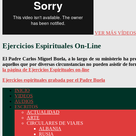
VER MÁS VÍDEOS
Ejercicios Espirituales On-Line
El Padre Carlos Miguel Buela, a lo largo de su ministerio ha pr
aquellos que por diversas circunstancias no pueden asistir de for
la página de Ejercicios Espirituales on-line
Ejercicios espirituales grabada por el Padre Buela
INICIO
VIDEOS
Página oficial del Padre Carlos Buela, IVE
AUDIOS
ESCRITOS
ACTUALIDAD
ARTE
CIRCULARES DE VIAJES
ALBANIA
RUSIA