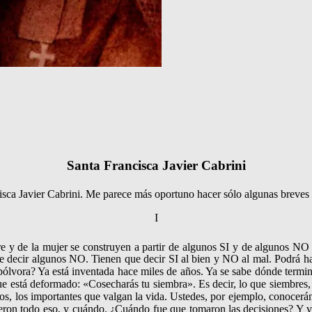
Santa Francisca Javier Cabrini
sca Javier Cabrini. Me parece más oportuno hacer sólo algunas breves 
I
re y de la mujer se construyen a partir de algunos SI y de algunos NO 
 decir algunos NO. Tienen que decir SI al bien y NO al mal. Podrá habe
 pólvora? Ya está inventada hace miles de años. Ya se sabe dónde term
que está deformado: «Cosecharás tu siembra». Es decir, lo que siembres,
los importantes que valgan la vida. Ustedes, por ejemplo, conocerán 
ieron todo eso, y cuándo. ¿Cuándo fue que toma­ron las decisiones? Y v