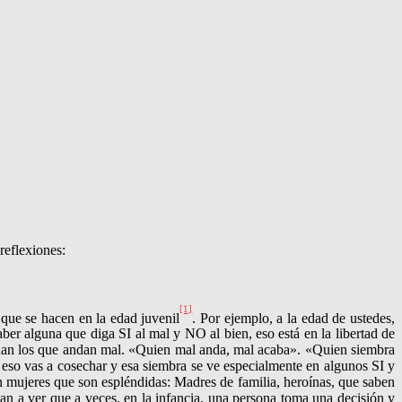
reflexiones
:
[1]
que se hacen en la edad juvenil
. Por ejemplo, a la edad de uste­des,
r alguna que diga SI al mal y NO al bien, eso está en la libertad de
inan los que andan mal. «Quien mal anda, mal acaba». «Quien siembra
 eso vas a cosechar y esa siembra se ve especialmente en algunos SI y
mujeres que son espléndidas: Madres de familia, heroínas, que saben
an a ver que a veces, en la infancia, una persona toma una decisión y