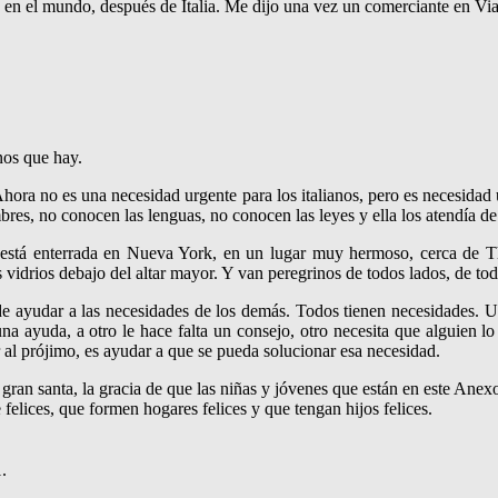
e en el mundo, después de Italia. Me dijo una vez un comerciante en Vi
anos que hay.
ra no es una necesidad urgente para los italianos, pero es necesi­dad u
bres, no conocen las lenguas, no conocen las leyes y ella los atendía d
, está enterrada en Nueva York, en un lugar muy hermoso, cerca de The
s vidrios debajo del altar mayor. Y van peregrinos de todos lados, de tod
, de ayudar a las necesidades de los demás. Todos tienen necesida­des. 
 una ayuda, a otro le hace falta un consejo, otro necesita que alguien 
al prójimo, es ayudar a que se pueda solucionar esa necesidad.
 gran santa, la gracia de que las niñas y jóvenes que están en este Anex
felices, que formen hogares felices y que tengan hijos felices.
.