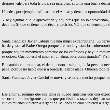
después vale para toda la vida, sea para bien, si toma una buena decis
Ustedes, por ejemplo, están acá en el Anexo y tienen la oportuni­dad d
Y hay algunas que lo aprovechan y hay otras que no lo aprovechan, po
decir los SI que se tienen que decir y decir los NO que se tienen que d
Santa Francisca Javier Cabrini fue una mujer extraordinaria. Su perso
ha de gustar al Padre Ortego porque a él no le gustan los sobrenomb
porque hay un movimiento perpetuo de los estúpidos y hay un movimi
es ocioso. Cuando está el amor en un alma, obra cosas grandes”. Y si
En cambio el otro actuar, el de la persona estúpida, de la persona ne
papá, porque no había que ir a buscarla, estaba atada. Quieren todo fácil
Santa Francisca Javier Cabrini se movía y se movía mucho porque ten
Ese amor al prójimo que ella tenía se puede sintetizar con una expre
socorrer a los inmigrantes, a los que por distintas razones dejaban 
cuales muchos vinieron a Argentina. Muchos de ellos vinieron a Arge