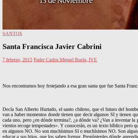
SANTOS
Santa Francisca Javier Cabrini
7 febrero, 2015
Padre Carlos Miguel Buela, IVE
Nos encontramos hoy festejando a esa gran santa que fue Santa Franci
Decía San Alberto Hurtado, el santo chileno, que el futuro del homb
van a haber momentos donde tienen que decir algunos SI y tienen que
cada uno, pero ¿en dónde termina?, ¿a dónde va? ¿Van a inventar la
vientos recoge tempestades». Y conocerán, es un texto bí­blico pero 
en algunos NO. No son muchísimos SI o muchísimos NO. Son algunos, 
educar a sus hijos, que los saben formar. Pregún­tenles dónde aprend