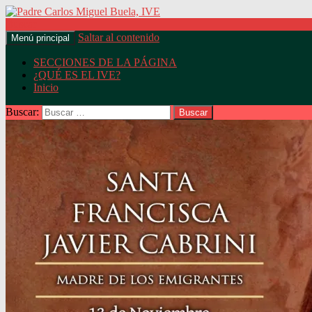
Buscar
Saltar al contenido
Menú principal
Padre Carlos Miguel Buela, IV
SECCIONES DE LA PÁGINA
¿QUÉ ES EL IVE?
Inicio
Buscar: