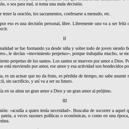
ión, o sea para mal, si toma una mala decisión.
e tener la oración, los sacramentos, confesarse a menudo, etc.
r eso es una decisión personal, libre. Libremente uno va a ser feliz o
ecir.
II
nalidad se fue formando ya desde niña y sobre todo de joven siendo fie
res-, le decían «movimiento perpetuo», porque tra­bajaba mucho, se m
ento perpetuo de los santos. Los santos se mueven por amor a Dios. 
 se está moviendo por amor, ese amor y esa actividad son bendecidos p
cia, es un actuar que no da fruto, es pérdida de tiempo, no sabe asu­mir
, sin sacrificio, y así va a ser su futuro.
ía en su alma un gran amor a Dios y un gran amor al prójimo.
III
sión: «acudía a quien tenía necesidad». Buscaba de socorrer a aquel qu
su patria, a veces razones políticas o económicas, o como en una época,
ntina.