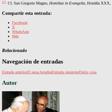
[2]
Cf. San Gregorio Magno,
Homiliae in Evangelia
, Homilia XXX, 
Compartir esta entrada:
Facebook
X
WhatsApp
Más
Relacionado
Navegación de entradas
Entrada anterior
El agua bendita
Entrada siguiente
Dulce cosa
Autor