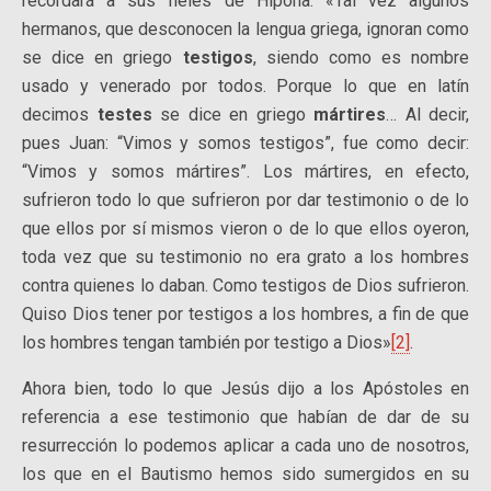
recordará a sus fieles de Hipona: «Tal vez algunos
hermanos, que desconocen la lengua griega, ignoran como
se dice en griego
testigos
, siendo como es nombre
usado y venerado por todos. Porque lo que en latín
decimos
testes
se dice en griego
mártires
… Al decir,
pues Juan: “Vimos y somos testigos”, fue como decir:
“Vimos y somos mártires”. Los mártires, en efecto,
sufrieron todo lo que sufrieron por dar testimonio o de lo
que ellos por sí mismos vieron o de lo que ellos oyeron,
toda vez que su testimonio no era grato a los hombres
contra quienes lo daban. Como testigos de Dios sufrieron.
Quiso Dios tener por testigos a los hombres, a fin de que
los hombres tengan también por testigo a Dios»
[2]
.
Ahora bien, todo lo que Jesús dijo a los Apóstoles en
referencia a ese testimonio que habían de dar de su
resurrección lo podemos aplicar a cada uno de nosotros,
los que en el Bautismo hemos sido sumergidos en su