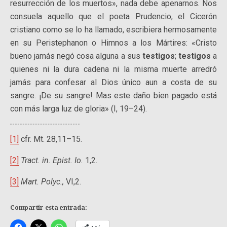
resurrección de los muertos», nada debe apenarnos. Nos
consuela aquello que el poeta Prudencio, el Cicerón
cristiano como se lo ha llamado, escribiera hermosamente
en su Peristephanon o Himnos a los Mártires: «Cristo
bueno jamás negó cosa alguna a sus
testigos
;
testigos
a
quienes ni la dura cadena ni la misma muerte arredró
jamás para confesar al Dios único aun a costa de su
sangre. ¡De su sangre! Mas este daño bien pagado está
con más larga luz de gloria» (I, 19–24).
[1]
cfr. Mt. 28,11–15.
[2]
Tract. in.
Epist. Io.
1,2.
[3]
Mart. Polyc.,
VI,2.
Compartir esta entrada: