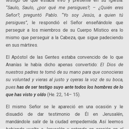
testigo de que estaba vivo y presente en su Iglesia:
“Saulo, Saulo, ¿por qué me persigues?; – ¿Quién eres
Señor?, preguntó Pablo. “Yo soy Jesús, a quien tú
persigues”
, le respondió el Señor enseñándole que
perseguir a los miembros de su Cuerpo Místico era lo
mismo que perseguir a la Cabeza, que sigue padeciendo
en sus mártires.
El Apóstol de las Gentes estaba convencido de lo que
Ananías le había dicho apenas convertido:
El Dios de
nuestros padres te tomó de su mano para que conocieras
su voluntad y vieras al justo y oyeras la voz de su boca,
pues
has de ser testigo suyo ante todos los hombres de lo
que has visto y oído
(He. 22, 14– 15).
El mismo Señor se le apareció en una ocasión y le
disuadió de dar testimonio de Él en Jerusalén,
mandándole salir de la ciudad empedernida. Así leemos