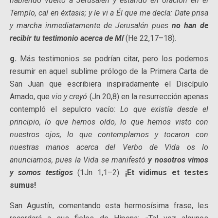
habiendo vuelto a Jerusalén y estando en oración en el
Templo, caí en éxtasis; y le vi a Él que me decía: Date prisa
y marcha inmediatamente de Jerusalén pues
no han de
recibir tu testimonio acerca de Mí
(He 22,17–18).
g.
Más testimonios se podrían citar, pero los podemos
resumir en aquel sublime prólogo de la Primera Carta de
San Juan que escribiera inspiradamente el Discípulo
Amado, que
vio y creyó
(Jn 20,8) en la resurrección apenas
contempló el sepulcro vacío:
Lo que existía desde el
principio, lo que hemos oído, lo que hemos visto con
nuestros ojos, lo que contemplamos y tocaron con
nuestras manos acerca del Verbo de Vida os lo
anunciamos, pues la Vida se manifestó
y nosotros vimos
y somos testigos
(1Jn 1,1–2).
¡Et vidimus et testes
sumus!
San Agustín, comentando esta hermosísima frase, les