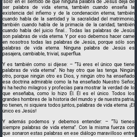
‘sólo’ en el sentido de que ninguna palabra de Jesús deja de
ser palabra de vida eterna, también cuando enseña la
existencia del infierno y de la condenación eterna; también
cuando habla de la santidad y la sacralidad del matrimonio;
también cuando habla de la primacía de la caridad; también
cuando habla del juicio final… Todas las palabras de Jesús
son palabras de vida eterna. Y por eso debemos hacer carne
en nosotros todas las palabras de Jesús, porque sólo son
palabras de vida eterna. Ninguna palabra de Jesús es
pasajera, cambiable, trivial, superflua.
Y es también como si dijese: – “Tú eres el único que tiene
palabras de vida eterna”. No hay otro que las tenga. Ningún
otro, porque ningún otro es Dios, y ningún otro ha enseñado
esa doctrina admirable como la ha enseñado Nuestro Señor,
ni ha hecho milagros y profecías para mostrar la verdad de lo
que enseñaba, como lo hizo Él. Él es el único. Todos los
grandes hombres de la historia del mundo y de nuestra patria,
no tienen, ni siquiera todos juntos, palabras de vida eterna. ¡El
único es Jesús!
Y además podemos y debemos entender: – “Tú tienes
siempre palabras de vida eterna”. Con la misma fuerza con
que sonaron estas palabras en ese diálogo maravilloso entre