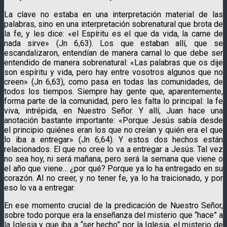
La clave no estaba en una interpretación material de las
palabras, sino en una interpretación sobrenatural que brota de
la fe, y les dice: «el Espíritu es el que da vida, la carne de
nada sirve» (Jn 6,63). Los que estaban allí, que se
escandalizaron, entendían de manera carnal lo que debe ser
entendido de manera sobrenatural: «Las palabras que os dije
son espíritu y vida, pero hay entre vosotros algunos que no
creen» (Jn 6,63), como pasa en todas las comunidades, de
todos los tiempos. Siempre hay gente que, aparentemente,
forma parte de la comunidad, pero les falta lo principal: la fe
viva, intrépida, en Nuestro Señor. Y allí, Juan hace una
anotación bastante importante: «Porque Jesús sabía desde
el principio quiénes eran los que no creían y quién era el que
lo iba a entregar» (Jn 6,64). Y estos dos hechos están
relacionados. El que no cree lo va a entregar a Jesús. Tal vez
no sea hoy, ni será mañana, pero será la semana que viene o
el año que viene… ¿por qué? Porque ya lo ha entregado en su
corazón. Al no creer, y no tener fe, ya lo ha traicionado, y por
eso lo va a entregar.
En ese momento crucial de la predicación de Nuestro Señor,
sobre todo porque era la enseñanza del misterio que “hace” a
la Iglesia y que iba a “ser hecho” por la Iglesia, el misterio de