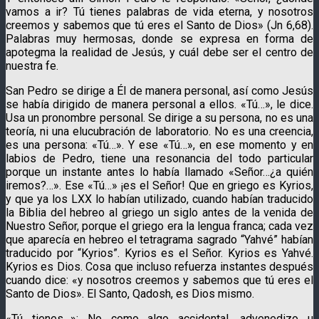
vamos a ir? Tú tienes palabras de vida eterna, y nosotros
creemos y sabemos que tú eres el Santo de Dios» (Jn 6,68).
Palabras muy hermosas, donde se expresa en forma de
apotegma la realidad de Jesús, y cuál debe ser el centro de
nuestra fe.
San Pedro se dirige a Él de manera personal, así como Jesús
se había dirigido de manera personal a ellos. «Tú…», le dice.
Usa un pronombre personal. Se dirige a su persona, no es una
teoría, ni una elucubración de laboratorio. No es una creencia,
es una persona: «Tú…». Y ese «Tú…», en ese momento y en
labios de Pedro, tiene una resonancia del todo particular
porque un instante antes lo había llamado «Señor…¿a quién
iremos?…». Ese «Tú…» ¡es el Señor! Que en griego es Kyrios,
y que ya los LXX lo habían utilizado, cuando habían traducido
la Biblia del hebreo al griego un siglo antes de la venida de
Nuestro Señor, porque el griego era la lengua franca; cada vez
que aparecía en hebreo el tetragrama sagrado “Yahvé” habían
traducido por “Kyrios”. Kyrios es el Señor. Kyrios es Yahvé.
Kyrios es Dios. Cosa que incluso refuerza instantes después
cuando dice: «y nosotros creemos y sabemos que tú eres el
Santo de Dios». El Santo, Qadosh, es Dios mismo.
«Tú tienes…»: No como algo accidental, advenedizo u