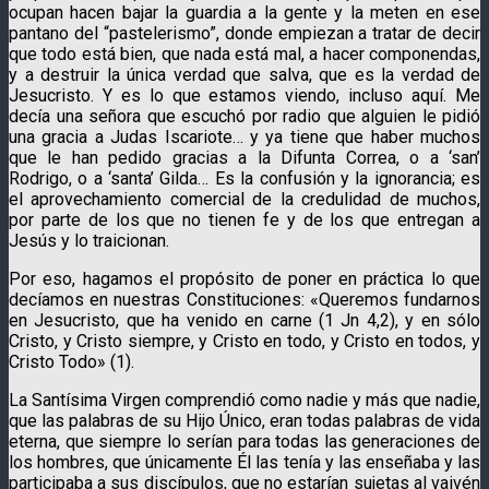
ocupan hacen bajar la guardia a la gente y la meten en ese
pantano del “pastelerismo”, donde empiezan a tratar de decir
que todo está bien, que nada está mal, a hacer componendas,
y a destruir la única verdad que salva, que es la verdad de
Jesucristo. Y es lo que estamos viendo, incluso aquí. Me
decía una señora que escuchó por radio que alguien le pidió
una gracia a Judas Iscariote… y ya tiene que haber muchos
que le han pedido gracias a la Difunta Correa, o a ‘san’
Rodrigo, o a ‘santa’ Gilda… Es la confusión y la ignorancia; es
el aprovechamiento comercial de la credulidad de muchos,
por parte de los que no tienen fe y de los que entregan a
Jesús y lo traicionan.
Por eso, hagamos el propósito de poner en práctica lo que
decíamos en nuestras Constituciones: «Queremos fundarnos
en Jesucristo, que ha venido en carne (1 Jn 4,2), y en sólo
Cristo, y Cristo siempre, y Cristo en todo, y Cristo en todos, y
Cristo Todo» (1).
La Santísima Virgen comprendió como nadie y más que nadie,
que las palabras de su Hijo Único, eran todas palabras de vida
eterna, que siempre lo serían para todas las generaciones de
los hombres, que únicamente Él las tenía y las enseñaba y las
participaba a sus discípulos, que no estarían sujetas al vaivén