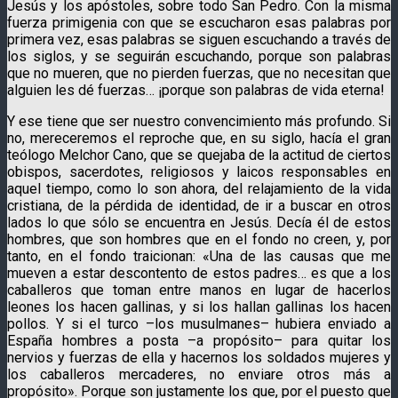
Jesús y los apóstoles, sobre todo San Pedro. Con la misma
fuerza primigenia con que se escucharon esas palabras por
primera vez, esas palabras se siguen escuchando a través de
los siglos, y se seguirán escuchando, porque son palabras
que no mueren, que no pierden fuerzas, que no necesitan que
alguien les dé fuerzas… ¡porque son palabras de vida eterna!
Y ese tiene que ser nuestro convencimiento más profundo. Si
no, mereceremos el reproche que, en su siglo, hacía el gran
teólogo Melchor Cano, que se quejaba de la actitud de ciertos
obispos, sacerdotes, religiosos y laicos responsables en
aquel tiempo, como lo son ahora, del relajamiento de la vida
cristiana, de la pérdida de identidad, de ir a buscar en otros
lados lo que sólo se encuentra en Jesús. Decía él de estos
hombres, que son hombres que en el fondo no creen, y, por
tanto, en el fondo traicionan: «Una de las causas que me
mueven a estar descontento de estos padres… es que a los
caballeros que toman entre manos en lugar de hacerlos
leones los hacen gallinas, y si los hallan gallinas los hacen
pollos. Y si el turco –los musulmanes– hubiera enviado a
España hombres a posta –a propósito– para quitar los
nervios y fuerzas de ella y hacernos los soldados mujeres y
los caballeros mercaderes, no enviare otros más a
propósito». Porque son justamente los que, por el puesto que