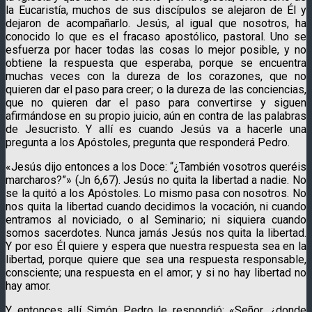
la Eucaristía, muchos de sus discípulos se alejaron de Él y
dejaron de acompañarlo. Jesús, al igual que nosotros, ha
conocido lo que es el fracaso apostólico, pastoral. Uno se
esfuerza por hacer todas las cosas lo mejor posible, y no
obtiene la respuesta que esperaba, porque se encuentra
muchas veces con la dureza de los corazones, que no
quieren dar el paso para creer; o la dureza de las conciencias,
que no quieren dar el paso para convertirse y siguen
afirmándose en su propio juicio, aún en contra de las palabras
de Jesucristo. Y allí es cuando Jesús va a hacerle una
pregunta a los Apóstoles, pregunta que responderá Pedro.
«Jesús dijo entonces a los Doce: “¿También vosotros queréis
marcharos?”» (Jn 6,67). Jesús no quita la libertad a nadie. No
se la quitó a los Apóstoles. Lo mismo pasa con nosotros. No
nos quita la libertad cuando decidimos la vocación, ni cuando
entramos al noviciado, o al Seminario; ni siquiera cuando
somos sacerdotes. Nunca jamás Jesús nos quita la libertad.
Y por eso Él quiere y espera que nuestra respuesta sea en la
libertad, porque quiere que sea una respuesta responsable,
consciente; una respuesta en el amor; y si no hay libertad no
hay amor.
Y entonces allí Simón Pedro le respondió: «Señor, ¿donde