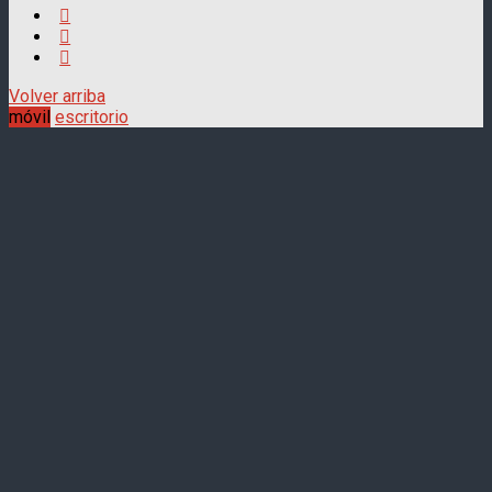
Volver arriba
móvil
escritorio