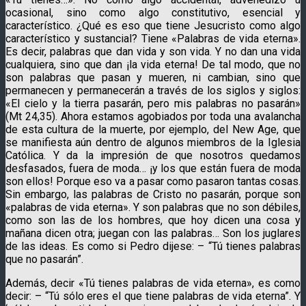
ocasional, sino como algo constitutivo, esencial y
característico. ¿Qué es eso que tiene Jesucristo como algo
característico y sustancial? Tiene «Palabras de vida eterna».
Es decir, palabras que dan vida y son vida. Y no dan una vida
cualquiera, sino que dan ¡la vida eterna! De tal modo, que no
son palabras que pasan y mueren, ni cambian, sino que
permanecen y permanecerán a través de los siglos y siglos:
«El cielo y la tierra pasarán, pero mis palabras no pasarán»
(Mt 24,35). Ahora estamos agobiados por toda una avalancha
de esta cultura de la muerte, por ejemplo, del New Age, que
se manifiesta aún dentro de algunos miembros de la Iglesia
Católica. Y da la impresión de que nosotros quedamos
desfasados, fuera de moda… ¡y los que están fuera de moda
son ellos! Porque eso va a pasar como pasaron tantas cosas.
Sin embargo, las palabras de Cristo no pasarán, porque son
«palabras de vida eterna». Y son palabras que no son débiles,
como son las de los hombres, que hoy dicen una cosa y
mañana dicen otra; juegan con las palabras… Son los juglares
de las ideas. Es como si Pedro dijese: – “Tú tienes palabras
que no pasarán”.
Además, decir «Tú tienes palabras de vida eterna», es como
decir: – “Tú sólo eres el que tiene palabras de vida eterna”. Y