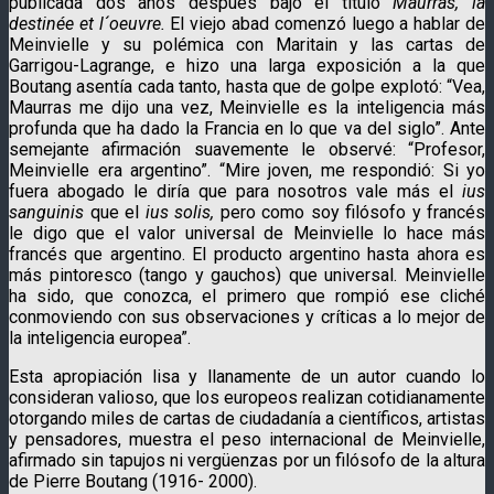
publicada dos años después bajo el título
Maurras, la
destinée et
l´oeuvre.
El viejo abad comenzó luego a hablar de
Meinvielle y su polémica con Maritain y las cartas de
Garrigou-Lagrange, e hizo una larga exposición a la que
Boutang asentía cada tanto, hasta que de golpe explotó: “Vea,
Maurras me dijo una vez, Meinvielle es la inteligencia más
profunda que ha dado la Francia en lo que va del siglo”. Ante
semejante afirmación suavemente le observé: “Profesor,
Meinvielle era argentino”. “Mire joven, me respondió: Si yo
fuera abogado le diría que para nosotros vale más el
ius
sanguinis
que el
ius solis,
pero como soy filósofo y francés
le digo que el valor universal de Meinvielle lo hace más
francés que argentino. El producto argentino hasta ahora es
más pintoresco (tango y gauchos) que universal. Meinvielle
ha sido, que conozca, el primero que rompió ese cliché
conmoviendo con sus observaciones y críticas a lo mejor de
la inteligencia europea”.
Esta apropiación lisa y llanamente de un autor cuando lo
consideran valioso, que los europeos realizan cotidianamente
otorgando miles de cartas de ciudadanía a científicos, artistas
y pensadores, muestra el peso internacional de Meinvielle,
afirmado sin tapujos ni vergüenzas por un filósofo de la altura
de Pierre Boutang (1916- 2000).