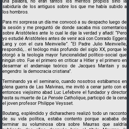
una palabra, no eran tantos los méritos propios sino la
sabiduría de los antiguos sobre los que me había subido a
los hombros.
Para mi sorpresa un día me convocó a su despacho luego de
la sesión y me preguntó de donde sacaba mis comentarios
sobre Aristóteles ante lo cual le dije la verdad y añadí: “Pero
yo estudié Aristóteles antes de venir acá con Conrado Eggers
Lang y con el cura Meinvielle”. “El Padre Julio Meinvielle,
respondió,… el teólogo más profundo del siglo XX, porque le
otorgó a la teología mayor funcionalidad político-social que
ningún otro. Fue el primero en criticar a Hitler y el primero en
desarmar el andamiaje teórico de Jacques Maritain y su
engendro: la democracia cristiana”.
Terminando ya el seminario, cuando nosotros estábamos en
plena guerra de Las Malvinas, me invitó a cenar junto con el
entonces viejísimo abad Luc Lefebvre el fundador y director
hasta su muerte de
La Pensée Catholique
, participó de la cena
el joven profesor Philippe Veysset.
Boutang, espléndido y dicharachero realizó todo un racconto
de su vida política, estaba contento porque acababa de
terminar su voluminosa obra sobre Maurras que saldría