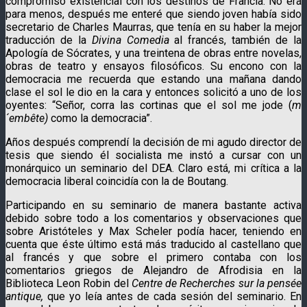
compromiso existencial con los destinos de Francia. No era
para menos, después me enteré que siendo joven había sido
secretario de Charles Maurras, que tenía en su haber la mejor
traducción de la
Divina Comedia
al francés, también de la
Apología de Sócrates, y una treintena de obras entre novelas,
obras de teatro y ensayos filosóficos. Su encono con la
democracia me recuerda que estando una mañana dando
clase el sol le dio en la cara y entonces solicitó a uno de los
oyentes: “Señor, corra las cortinas que el sol me jode (
m
´embête)
como la democracia”.
Años después comprendí la decisión de mi agudo director de
tesis que siendo él socialista me instó a cursar con un
monárquico un seminario del DEA. Claro está, mi crítica a la
democracia liberal coincidía con la de Boutang.
Participando en su seminario de manera bastante activa
debido sobre todo a los comentarios y observaciones que
sobre Aristóteles y Max Scheler podía hacer, teniendo en
cuenta que éste último está más traducido al castellano que
al francés y que sobre el primero contaba con los
comentarios griegos de Alejandro de Afrodisia en la
Biblioteca Leon Robin del
Centre de Recherches sur la pensée
antique,
que yo leía antes de cada sesión del seminario. En