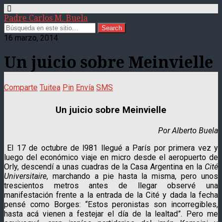
Padre Carlos M. Buela
16 marzo, 2014
Un juicio sobre Meinvielle
Comparte
Tuitea
Pin
Envía
SMS
Un juicio sobre Meinvielle
Por Alberto Buela
El 17 de octubre de l981 llegué a París por primera vez y
luego del económico viaje en micro desde el aeropuerto de
Orly, descendí a unas cuadras de la Casa Argentina en la
Cité
Universitaire
, marchando a pie hasta la misma, pero unos
trescientos metros antes de llegar observé una
manifestación frente a la entrada de la Cité y dada la fecha
pensé como Borges: “Estos peronistas son incorregibles,
hasta acá vienen a festejar el día de la lealtad”. Pero me