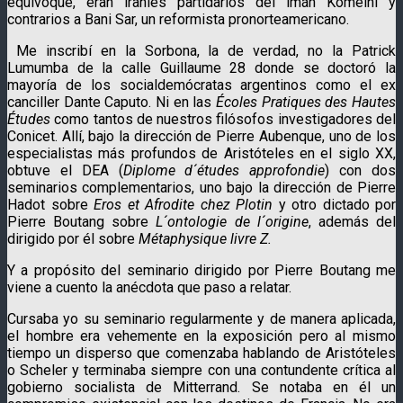
equivoqué, eran iraníes partidarios del imán Komeini y
contrarios a Bani Sar, un reformista pronorteamericano.
Me inscribí en la Sorbona, la de verdad, no la Patrick
Lumumba de la calle Guillaume 28 donde se doctoró la
mayoría de los socialdemócratas argentinos como el ex
canciller Dante Caputo. Ni en las
Écoles Pratiques des Hautes
Études
como tantos de nuestros filósofos investigadores del
Conicet. Allí, bajo la dirección de Pierre Aubenque, uno de los
especialistas más profundos de Aristóteles en el siglo XX,
obtuve el DEA (
Diplome d´études approfondie
) con dos
seminarios complementarios, uno bajo la dirección de Pierre
Hadot sobre
Eros et Afrodite chez Plotin
y otro dictado por
Pierre Boutang sobre
L´ontologie de l´origine
, además del
dirigido por él sobre
Métaphysique livre Z.
Y a propósito del seminario dirigido por Pierre Boutang me
viene a cuento la anécdota que paso a relatar.
Cursaba yo su seminario regularmente y de manera aplicada,
el hombre era vehemente en la exposición pero al mismo
tiempo un disperso que comenzaba hablando de Aristóteles
o Scheler y terminaba siempre con una contundente crítica al
gobierno socialista de Mitterrand. Se notaba en él un