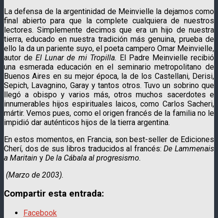
La defensa de la argentinidad de Meinvielle la dejamos como
final abierto para que la complete cualquiera de nuestros
lectores. Simplemente decimos que era un hijo de nuestra
tierra, educado en nuestra tradición más genuina, prueba de
ello la da un pariente suyo, el poeta campero Omar Meinvielle,
autor de
El Lunar de mi Tropilla.
El Padre Meinvielle recibió
una esmerada educación en el seminario metropolitano de
Buenos Aires en su mejor época, la de los Castellani, Derisi,
Sepich, Lavagnino, Garay y tantos otros. Tuvo un sobrino que
llegó a obispo y varios más, otros muchos sacerdotes e
innumerables hijos espirituales laicos, como Carlos Sacheri,
mártir. Vemos pues, como el origen francés de la familia no le
impidió dar auténticos hijos de la tierra argentina.
En estos momentos, en Francia, son best-seller de Ediciones
Cherí, dos de sus libros traducidos al francés:
De Lammenais
a Maritain
y
De la Cábala al progresismo.
(Marzo de 2003).
Compartir esta entrada:
Facebook