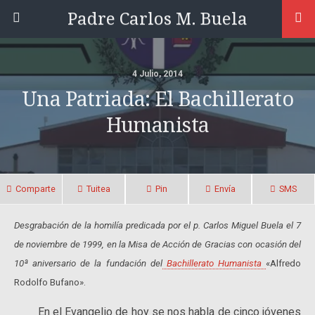
Padre Carlos M. Buela
4 Julio, 2014
Una Patriada: El Bachillerato
Humanista
Comparte
Tuitea
Pin
Envía
SMS
Desgrabación de la homilía predicada por el p. Carlos Miguel Buela el 7
de noviembre de 1999, en la Misa de Acción de Gracias con ocasión del
10ª aniversario de la fundación del
Bachillerato Humanista
«Alfredo
Rodolfo Bufano».
En el Evangelio de hoy se nos habla de cinco jóvenes