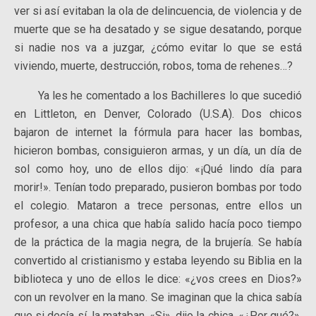
ver si así evitaban la ola de delincuencia, de violencia y de
muerte que se ha desatado y se sigue desatando, porque
si nadie nos va a juzgar, ¿cómo evitar lo que se está
viviendo, muerte, destrucción, robos, toma de rehenes…?
Ya les he comentado a los Bachilleres lo que sucedió
en Littleton, en Denver, Colorado (U.S.A). Dos chicos
bajaron de internet la fórmula para hacer las bombas,
hicieron bombas, consiguieron armas, y un día, un día de
sol como hoy, uno de ellos dijo: «¡Qué lindo día para
morir!». Tenían todo preparado, pusieron bombas por todo
el colegio. Mataron a trece personas, entre ellos un
profesor, a una chica que había salido hacía poco tiempo
de la práctica de la magia negra, de la brujería. Se había
convertido al cristianismo y estaba leyendo su Biblia en la
biblioteca y uno de ellos le dice: «¿vos crees en Dios?»
con un revolver en la mano. Se imaginan que la chica sabía
que si decía sí, la mataban. «Si», dijo la chica. «¿Por qué?»,