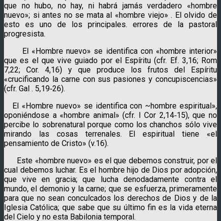
que no hubo, no hay, ni habrá jamás verdadero «hombre
nuevo»; si antes no se mata al «hombre viejo» . El olvido de
esto es uno de los principales. errores de la pastoral
progresista.
El «Hombre nuevo» se identifica con «hombre interior»
que es el que vive guiado por el Espíritu (cfr. Ef. 3,16; Rom
7,22; Cor. 4,16) y que produce los frutos del Espíritu
«crucificando la carne con sus pasiones y concupiscencias»
(cfr. Gal . 5,19‑26).
El «Hombre nuevo» se identifica con ~hombre espiritual»,
oponiéndose a «hombre animal» (cfr. I Cor 2,14‑15), que no
percibe lo sobrenatural porque como los chanchos sólo vive
mirando las cosas terrenales. El espiritual tiene «el
pensamiento de Cristo» (v.16).
Este «hombre nuevo» es el que debemos construir, por el
cual debemos luchar. Es el hombre hijo de Dios por adopción,
que vive en gracia; que lucha denodadamente contra el
mundo, el demonio y la carne; que se esfuerza, primeramente
para que no sean conculcados los derechos de Dios y de la
Iglesia Católica; que sabe que su último fin es la vida eterna
del Cielo y no esta Babilonia temporal.