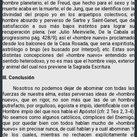
hombre planetario; el de Freud, que hecho para el sexo y la
muerte acaba en la muerte; el de Jung, que se identifica con la
divinidad del propio yo en los arquetipos colectivos; el
hombre absurdo y perverso de Sartre y Saint‑Genet, que da
satisfacción a sus más bajos instintos para lograr su
recuperación plena; (ver Julio Meinvielle, De la Cabala al
progresismo pág. 428/9); así el «hombre nuevo» proclamado
desde los balcones de la Casa Rosada, que seria espiritista,
astrólogo o brujo (es buscado por Interpol); etc. Estas son
distintas concepciones del «hombre nuevo» entendido en
sentido heterodoxo, y no es mas que el hombre viejo, exterior
y animal del cual nos previene la Sagrada Escritura.
III. Conclusión
Nosotros no podemos dejar de abominar con todas las
fuerzas de nuestra alma, estas perversas ideas de «hombre
nuevo», que en rigor, no son más que las de un hombre
putrefacto, por orgulloso, egoísta e impío, identificable con el
Hombre impío del que nos habla el Apóstol (cfr. 2 Tes 2, 3‑4).
No seamos como algunos católicos, cómplices del Enemigo,
que por quedar bien con todos hablan mucho de «hombre
nuevo» sin precisar nunca, de cuál hablan y a cuál abominan. Y
de los cuales, mientras no rechacen explícitamente el