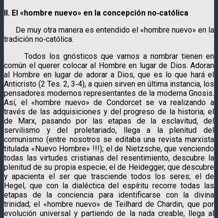
II. El «hombre nuevo» en la concepción no‑católica
De muy otra manera es entendido el «hombre nuevo» en la
tradición no‑católica.
Todos los gnósticos que vamos a nombrar tienen en
común el querer colocar al Hombre en lugar de Dios. Adoran
al Hombre en lugar de adorar a Dios, que es lo que hará el
Anticristo (2 Tes. 2, 3‑4), a quien sirven en última instancia, los
pensadores modernos representantes de la moderna Gnosis.
Así, el «hombre nuevo» de Condorcet se va realizando a
través de las adquisiciones y del progreso de la historia; el
de Marx, pasando por las etapas de la esclavitud, del
servilismo y del proletariado, llega a la plenitud del
comunismo (entre nosotros se editaba una revista marxista
titulada «Nuevo Hombre» !!!); el de Nietzsche, que venciendo
todas las virtudes cristianas del resentimiento, descubre la
plenitud de su propia especie; el de Heidegger, que descubre
y apacienta el ser que trasciende todos los seres; el de
Hegel, que con la dialéctica del espíritu recorre todas las
etapas de la conciencia para identificarse con la divina
trinidad; el «hombre nuevo» de Teilhard de Chardin, que por
evolución universal y partiendo de la nada creable, llega al