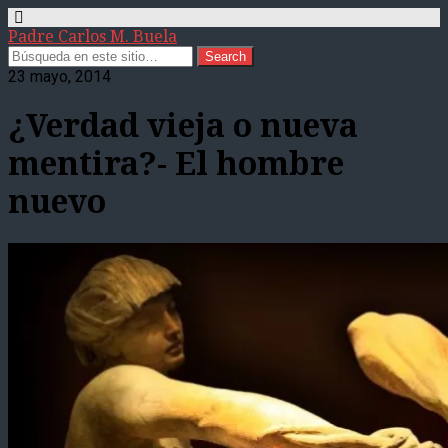
Padre Carlos M. Buela
23 mayo, 2014
¿Verdad vieja o nueva
mentira?- El hombre
nuevo