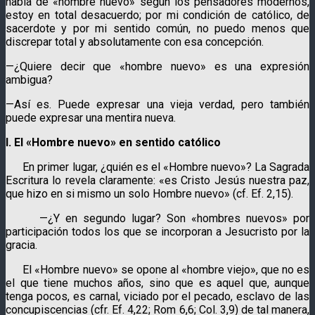
habla de «hombre nuevo» según los pensadores modernos,
estoy en total desacuerdo; por mi condición de católico, de
sacerdote y por mi sentido común, no puedo menos que
discrepar total y absolutamente con esa concepción.
—¿Quiere decir que «hombre nuevo» es una expresión
ambigua?
—Así es. Puede expresar una vieja verdad, pero también
puede expresar una mentira nueva.
I. El «Hombre nuevo» en sentido católico
En primer lugar, ¿quién es el «Hombre nuevo»? La Sagrada
Escritura lo revela claramente: «es Cristo Jesús nuestra paz,
que hizo en si mismo un solo Hombre nuevo» (cf. Ef. 2,15).
—¿Y en segundo lugar? Son «hombres nuevos» por
participación todos los que se incorporan a Jesucristo por la
gracia.
El «Hombre nuevo» se opone al «hombre viejo», que no es
el que tiene muchos años, sino que es aquel que, aunque
tenga pocos, es carnal, viciado por el pecado, esclavo de las
concupiscencias (cfr. Ef. 4,22; Rom 6,6; Col. 3,9) de tal manera,