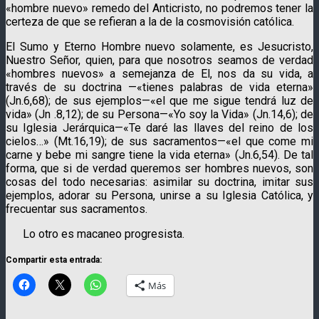
«hombre nuevo» remedo del Anticristo, no podremos tener la
certeza de que se refieran a la de la cosmovisión católica.
El Sumo y Eterno Hombre nuevo solamente, es Jesucristo,
Nuestro Señor, quien, para que nosotros seamos de verdad
«hombres nuevos» a semejanza de El, nos da su vida, a
través de su doctrina —«tienes palabras de vida eterna»
(Jn.6,68); de sus ejemplos—«el que me sigue tendrá luz de
vida» (Jn .8,12); de su Persona—«Yo soy la Vida» (Jn.14,6); de
su Iglesia Jerárquica—«Te daré las llaves del reino de los
cielos…» (Mt.16,19); de sus sacramentos—«el que come mi
carne y bebe mi sangre tiene la vida eterna» (Jn.6,54). De tal
forma, que si de verdad queremos ser hombres nuevos, son
cosas del todo necesarias: asimilar su doctrina, imitar sus
ejemplos, adorar su Persona, unirse a su Iglesia Católica, y
frecuentar sus sacramentos.
Lo otro es macaneo progresista.
Compartir esta entrada:
Más