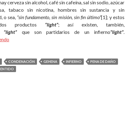
ay cerveza sin alcohol, café sin cafeína, sal sin sodio, azúcar
sa, tabaco sin nicotina, hombres sin sustancia y sin
, o sea,
“sin fundamento, sin misión, sin fin último”
[1]; y estos
dos productos
“light”
; así existen, también,
os
“light”
que son partidarios de un infierno
“light”
.
yendo
CONDENACIÓN
GEHENA
INFIERNO
PENA DE DAÑO
SENTIDO