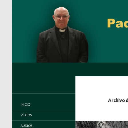
Buscar
Padre Carlos Miguel Buela, IVE
Página oficial del Padre Carlos
Buela, IVE
Archivo d
INICIO
VIDEOS
AUDIOS