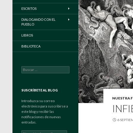
ESCRITOS
DIALOGANDO CON EL
PUEBLO
LIBROS
BIBLIOTECA
Buscar:
SUSCRÍBETE AL BLOG
NUESTRA F
Introduzca su correo
INF
electrónico para suscribirse a
este blog y recibir las
notificaciones de nuevas
6 SEPTIE
entradas.
Dirección