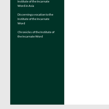
Institute of the Incarnate
Word in Asia
Discerning a vocation to the
Institute of the Incarnate
Word
Chronicles of the Institute of
the Incarnate Word