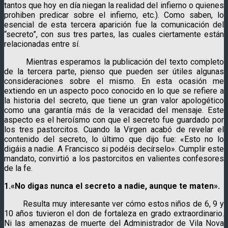
tantos que hoy en día niegan la realidad del infierno o quienes
prohiben predicar sobre el infierno, etc.). Como saben, lo
esencial de esta tercera aparición fue la comunicación del
“secreto”, con sus tres partes, las cuales ciertamente están
relacionadas entre sí.
Mientras esperamos la publicación del texto completo
de la tercera parte, pienso que pueden ser útiles algunas
consideraciones sobre el mismo. En esta ocasión me
extiendo en un aspecto poco conocido en lo que se refiere a
la historia del secreto, que tiene un gran valor apologético
como una garantía más de la veracidad del mensaje. Este
aspecto es el heroísmo con que el secreto fue guardado por
los tres pastorcitos. Cuando la Virgen acabó de revelar el
contenido del secreto, lo último que dijo fue: «Esto no lo
digáis a nadie. A Francisco si podéis decírselo». Cumplir este
mandato, convirtió a los pastorcitos en valientes confesores
de la fe.
1.«No digas nunca el secreto a nadie, aunque te maten».
Resulta muy interesante ver cómo estos niños de 6, 9 y
10 años tuvieron el don de fortaleza en grado extraordinario.
Ni las amenazas de muerte del Administrador de Vila Nova