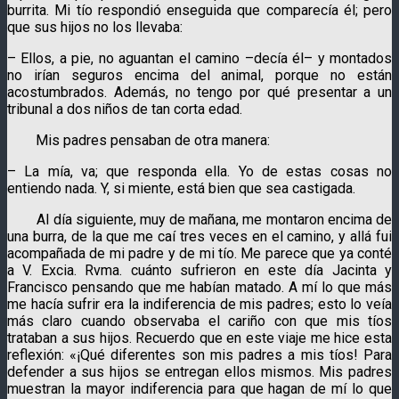
burrita. Mi tío respondió enseguida que comparecía él; pero
que sus hijos no los llevaba:
– Ellos, a pie, no aguantan el camino –decía él– y montados
no irían seguros encima del animal, porque no están
acostumbrados. Además, no tengo por qué presentar a un
tribunal a dos niños de tan corta edad.
Mis padres pensaban de otra manera:
– La mía, va; que responda ella. Yo de estas cosas no
entiendo nada. Y, si miente, está bien que sea castigada.
Al día siguiente, muy de mañana, me montaron encima de
una burra, de la que me caí tres veces en el camino, y allá fui
acompañada de mi padre y de mi tío. Me parece que ya conté
a V. Excia. Rvma. cuánto sufrieron en este día Jacinta y
Francisco pensando que me habían matado. A mí lo que más
me hacía sufrir era la indiferencia de mis padres; esto lo veía
más claro cuando observaba el cariño con que mis tíos
trataban a sus hijos. Recuerdo que en este viaje me hice esta
reflexión: «¡Qué diferentes son mis padres a mis tíos! Para
defender a sus hijos se entregan ellos mismos. Mis padres
muestran la mayor indiferencia para que hagan de mí lo que