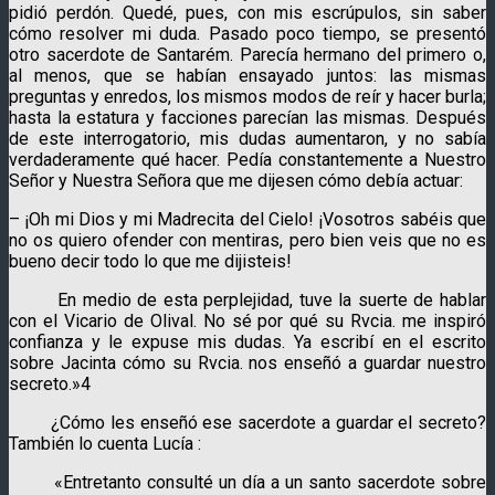
pidió perdón. Quedé, pues, con mis escrúpulos, sin saber
cómo resolver mi duda. Pasado poco tiempo, se presentó
otro sacerdote de Santarém. Parecía hermano del primero o,
al menos, que se habían ensayado juntos: las mismas
preguntas y enredos, los mismos modos de reír y hacer burla;
hasta la estatura y facciones parecían las mismas. Después
de este interrogatorio, mis dudas aumentaron, y no sabía
verdaderamente qué hacer. Pedía constantemente a Nuestro
Señor y Nuestra Señora que me dijesen cómo debía actuar:
– ¡Oh mi Dios y mi Madrecita del Cielo! ¡Vosotros sabéis que
no os quiero ofender con mentiras, pero bien veis que no es
bueno decir todo lo que me dijisteis!
En medio de esta perplejidad, tuve la suerte de hablar
con el Vicario de Olival. No sé por qué su Rvcia. me inspiró
confianza y le expuse mis dudas. Ya escribí en el escrito
sobre Jacinta cómo su Rvcia. nos enseñó a guardar nuestro
secreto.»4
¿Cómo les enseñó ese sacerdote a guardar el secreto?
También lo cuenta Lucía :
«Entretanto consulté un día a un santo sacerdote sobre