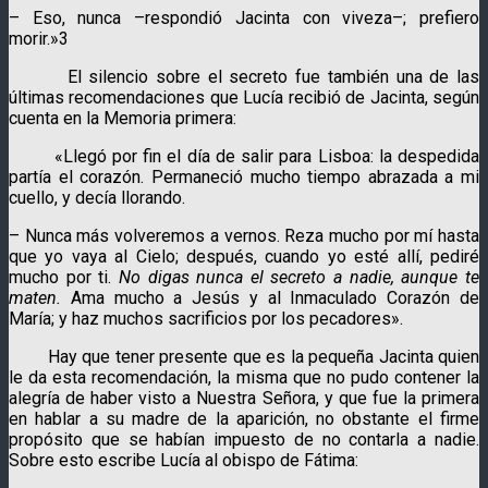
– Eso, nunca –respondió Jacinta con viveza–; prefiero
morir.»3
El silencio sobre el secreto fue también una de las
últimas recomendaciones que Lucía recibió de Jacinta, según
cuenta en la Memoria primera:
«Llegó por fin el día de salir para Lisboa: la despedida
partía el corazón. Permaneció mucho tiempo abrazada a mi
cuello, y decía llorando.
– Nunca más volveremos a vernos. Reza mucho por mí hasta
que yo vaya al Cielo; después, cuando yo esté allí, pediré
mucho por ti.
No digas nunca el secreto a nadie, aunque te
maten.
Ama mucho a Jesús y al Inmaculado Corazón de
María; y haz muchos sacrificios por los pecadores».
Hay que tener presente que es la pequeña Jacinta quien
le da esta recomendación, la misma que no pudo contener la
alegría de haber visto a Nuestra Señora, y que fue la primera
en hablar a su madre de la aparición, no obstante el firme
propósito que se habían impuesto de no contarla a nadie.
Sobre esto escribe Lucía al obispo de Fátima: