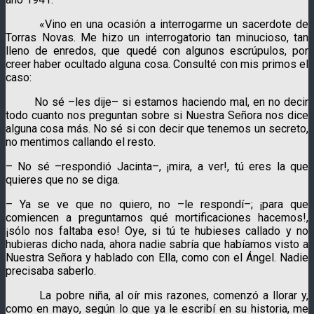
«Vino en una ocasión a interrogarme un sacerdote de
Torras Novas. Me hizo un interrogatorio tan minucioso, tan
lleno de enredos, que quedé con algunos escrúpulos, por
creer haber ocultado alguna cosa. Consulté con mis primos el
caso:
No sé –les dije– si estamos haciendo mal, en no decir
todo cuanto nos preguntan sobre si Nuestra Señora nos dice
alguna cosa más. No sé si con decir que tenemos un secreto,
no mentimos callando el resto.
– No sé –respondió Jacinta–, ¡mira, a ver!, tú eres la que
quieres que no se diga.
– Ya se ve que no quiero, no –le respondí–; ¡para que
comiencen a preguntarnos qué mortificaciones hacemos!,
¡sólo nos faltaba eso! Oye, si tú te hubieses callado y no
hubieras dicho nada, ahora nadie sabría que habíamos visto a
Nuestra Señora y hablado con Ella, como con el Ángel. Nadie
precisaba saberlo.
La pobre niña, al oír mis razones, comenzó a llorar y,
como en mayo, según lo que ya le escribí en su historia, me