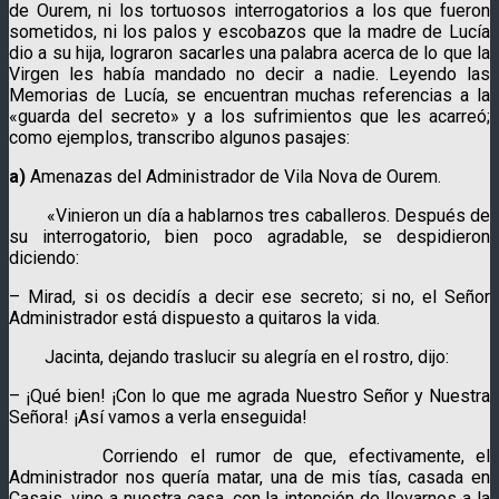
de Ourem, ni los tortuosos interrogatorios a los que fueron
sometidos, ni los palos y escobazos que la madre de Lucía
dio a su hija, lograron sacarles una palabra acerca de lo que la
Virgen les había mandado no decir a nadie. Leyendo las
Memorias de Lucía, se encuentran muchas referencias a la
«guarda del secreto» y a los sufrimientos que les acarreó;
como ejemplos, transcribo algunos pasajes:
a)
Amenazas del Administrador de Vila Nova de Ourem.
«Vinieron un día a hablarnos tres caballeros. Después de
su interrogatorio, bien poco agradable, se despidieron
diciendo:
– Mirad, si os decidís a decir ese secreto; si no, el Señor
Administrador está dispuesto a quitaros la vida.
Jacinta, dejando traslucir su alegría en el rostro, dijo:
– ¡Qué bien! ¡Con lo que me agrada Nuestro Señor y Nuestra
Señora! ¡Así vamos a verla enseguida!
Corriendo el rumor de que, efectivamente, el
Administrador nos quería matar, una de mis tías, casada en
Casais, vino a nuestra casa, con la intención de llevarnos a la