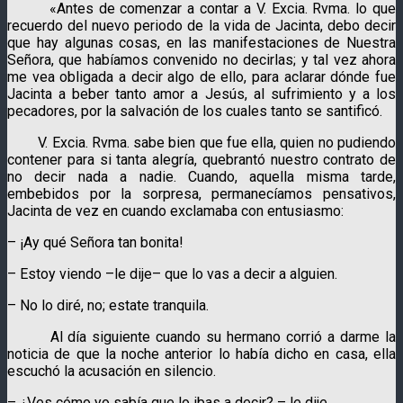
«Antes de comenzar a contar a V. Excia. Rvma. lo que
recuerdo del nuevo periodo de la vida de Jacinta, debo decir
que hay algunas cosas, en las manifestaciones de Nuestra
Señora, que habíamos convenido no decirlas; y tal vez ahora
me vea obligada a decir algo de ello, para aclarar dónde fue
Jacinta a beber tanto amor a Jesús, al sufrimiento y a los
pecadores, por la salvación de los cuales tanto se santificó.
V. Excia. Rvma. sabe bien que fue ella, quien no pudiendo
contener para si tanta alegría, quebrantó nuestro contrato de
no decir nada a nadie. Cuando, aquella misma tarde,
embebidos por la sorpresa, permanecíamos pensativos,
Jacinta de vez en cuando exclamaba con entusiasmo:
– ¡Ay qué Señora tan bonita!
– Estoy viendo –le dije– que lo vas a decir a alguien.
– No lo diré, no; estate tranquila.
Al día siguiente cuando su hermano corrió a darme la
noticia de que la noche anterior lo había dicho en casa, ella
escuchó la acusación en silencio.
– ¿Ves cómo yo sabía que lo ibas a decir? – le dije.