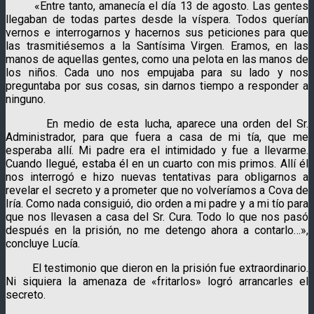
«Entre tanto, amanecía el día 13 de agosto. Las gentes
llegaban de todas partes desde la víspera. Todos querían
vernos e interrogarnos y hacernos sus peticiones para que
las trasmitiésemos a la Santísima Virgen. Eramos, en las
manos de aquellas gentes, como una pelota en las manos de
los niños. Cada uno nos empujaba para su lado y nos
preguntaba por sus cosas, sin darnos tiempo a responder a
ninguno.
En medio de esta lucha, aparece una orden del Sr.
Administrador, para que fuera a casa de mi tía, que me
esperaba allí. Mi padre era el intimidado y fue a llevarme.
Cuando llegué, estaba él en un cuarto con mis primos. Allí él
nos interrogó e hizo nuevas tentativas para obligarnos a
revelar el secreto y a prometer que no volveríamos a Cova de
Iría. Como nada consiguió, dio orden a mi padre y a mi tío para
que nos llevasen a casa del Sr. Cura. Todo lo que nos pasó
después en la prisión, no me detengo ahora a contarlo…»,
concluye Lucía.
El testimonio que dieron en la prisión fue extraordinario.
Ni siquiera la amenaza de «fritarlos» logró arrancarles el
secreto.