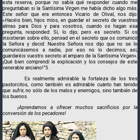
esta reserva, porque no sabía qué responder cuando me
preguntaban si la Santísima Virgen me había dicho algo más.
Este señor que era entonces Vicario de Olival, nos dijo:
«Hacéis bien, hijos míos, en guardar el secreto de vuestras
almas para Dios y para vosotros; cuando os hagan esa
pregunta, responded: Sí, lo dijo; pero es secreto. Si os
insistieran sobre ello, pensad en el secreto que os comunicó
la Señora y decid: Nuestra Señora nos dijo que no se lo
comunicásemos a nadie, por eso no lo decimos; así,
guardaréis vuestro secreto al amparo de la Santísima Virgen».
¡Qué bien comprendí la explicación y los consejos de este
venerable anciano!”5 .
Es realmente admirable la fortaleza de los tres
pastorcitos, como también es admirable cuánto han tenido
que sufrir, no sólo de los malos y enemigos, sino también de
los buenos.
¡Aprendamos a ofrecer muchos sacrificios por la
conversión de los pecadores!