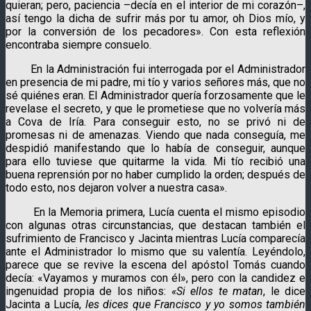
quieran; pero, paciencia –decía en el interior de mi corazón–,
así tengo la dicha de sufrir más por tu amor, oh Dios mío, y
por la conversión de los pecadores». Con esta reflexión
encontraba siempre consuelo.
En la Administración fui interrogada por el Administrador
en presencia de mi padre, mi tío y varios señores más, que no
sé quiénes eran. El Administrador quería forzosamente que le
revelase el secreto, y que le prometiese que no volvería más
a Cova de Iría. Para conseguir esto, no se privó ni de
promesas ni de amenazas. Viendo que nada conseguía, me
despidió manifestando que lo había de conseguir, aunque
para ello tuviese que quitarme la vida. Mi tío recibió una
buena reprensión por no haber cumplido la orden; después de
todo esto, nos dejaron volver a nuestra casa».
En la Memoria primera, Lucía cuenta el mismo episodio
con algunas otras circunstancias, que destacan también el
sufrimiento de Francisco y Jacinta mientras Lucía comparecía
ante el Administrador lo mismo que su valentía. Leyéndolo,
parece que se revive la escena del apóstol Tomás cuando
decía: «Vayamos y muramos con él», pero con la candidez e
ingenuidad propia de los niños:
«Si ellos te matan
, le dice
Jacinta a Lucía,
les dices que Francisco y yo somos también