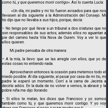
como tú, y que queremos morir contigo»
. Así lo cuenta Lucía:
«Un día, mi padre y mi tío fueron avisados para que nos
llevasen al día siguiente a la Administración del Consejo. Mi
tío dijo que no llevaba a sus hijos, porque, decía:
– No tengo por qué llevar a un tribunal a dos criaturas que no
son responsables de sus actos; además ellos no aguantan a
pie del camino hasta Vila Nova de Ourem. Voy a ver lo que
ellos quieren.
Mi padre pensaba de otra manera:
– A la mía, la llevo: que se las arregle con ellos; que yo de
estas cosas no entiendo nada.
Aprovecharon entonces la ocasión para meternos todo el
miedo posible. Al día siguiente, al pasar por casa de mi tío, mi
padre le esperó un momento. Corrí a la cama de Jacinta a
decirle adiós. En la duda de no volver a vernos, la abracé y la
pobre niña me dijo llorando:
– Si ellos te matan, les dices que Francisco y yo somos
también como tú, y que queremos morir contigo. Y yo voy
ahora con Francisco al pozo a rezar mucho por ti.