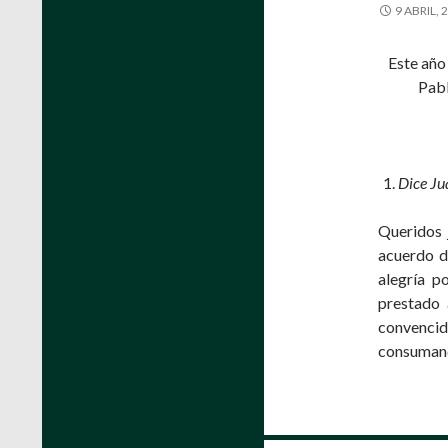
9 ABRIL, 
Este año
Pabl
Dice Jua
Queridos 
acuerdo d
alegría p
prestado 
convencid
consumando