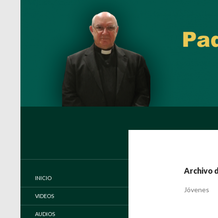
Buscar
Padre Carlos Miguel Buela, IVE
Página oficial del Padre Carlos
Buela, IVE
Archivo 
INICIO
Jóvenes
VIDEOS
AUDIOS