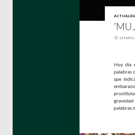
ACTUALID
‘MU
13 MAYO,
Hoy día e
palabras q
que indic
embarazo’ 
prostituta
gravedad 
palabras 