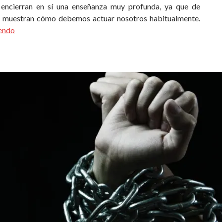
encierran en sí una enseñanza muy profunda, ya que de
 muestran cómo debemos actuar nosotros habitualmente.
yendo