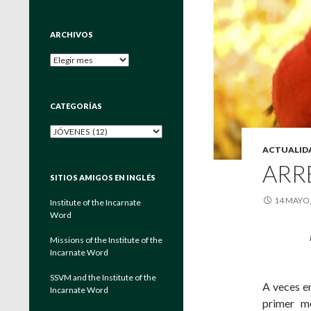
ARCHIVOS
Archivos
CATEGORÍAS
Categorías
ACTUALID
ARR
SITIOS AMIGOS EN INGLÉS
14 MAYO,
Institute of the Incarnate
Word
Missions of the Institute of the
Incarnate Word
SSVM and the Institute of the
A veces e
Incarnate Word
primer mo