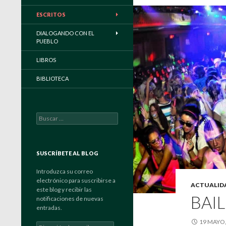
ESCRITOS
DIALOGANDO CON EL
PUEBLO
LIBROS
BIBLIOTECA
Buscar:
SUSCRÍBETE AL BLOG
Introduzca su correo
electrónico para suscribirse a
ACTUALID
este blog y recibir las
BAI
notificaciones de nuevas
entradas.
19 MAYO,
Dirección