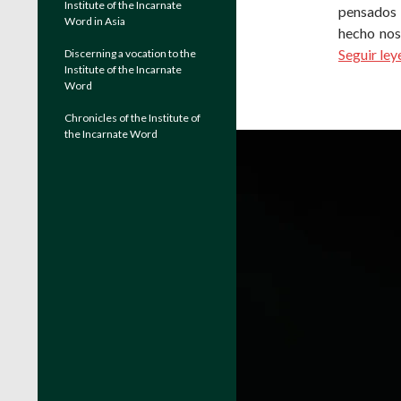
Institute of the Incarnate
pensados 
Word in Asia
hecho nos
Seguir le
Discerning a vocation to the
Institute of the Incarnate
Word
Chronicles of the Institute of
the Incarnate Word