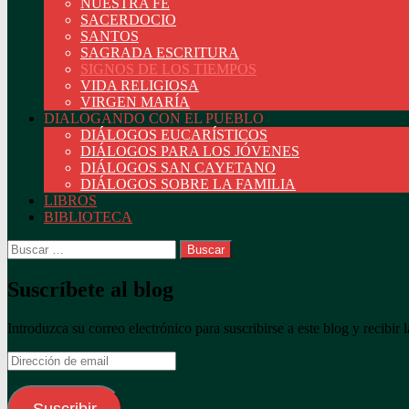
NUESTRA FE
SACERDOCIO
SANTOS
SAGRADA ESCRITURA
SIGNOS DE LOS TIEMPOS
VIDA RELIGIOSA
VIRGEN MARÍA
DIALOGANDO CON EL PUEBLO
DIÁLOGOS EUCARÍSTICOS
DIÁLOGOS PARA LOS JÓVENES
DIÁLOGOS SAN CAYETANO
DIÁLOGOS SOBRE LA FAMILIA
LIBROS
BIBLIOTECA
Buscar:
Suscríbete al blog
Introduzca su correo electrónico para suscribirse a este blog y recibir 
Dirección
de
email
Suscribir