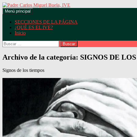
Buscar
Saltar
Menú principal
al
Padre Carlos Miguel Buela, IV
contenido
SECCIONES DE LA PÁGINA
¿QUÉ ES EL IVE?
Inicio
Buscar:
Archivo de la categoría: SIGNOS DE L
Signos de los tiempos