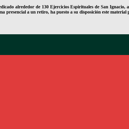
edicado alrededor de 130 Ejercicios Espirituales de San Ignacio, 
ma presencial a un retiro, ha puesto a su disposición este materia