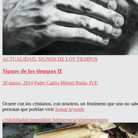
ACTUALIDAD
,
SIGNOS DE LOS TIEMPOS
Signos de los tiempos II
30 marzo, 2014
Padre Carlos Miguel Buela, IVE
Ocurre con los cristianos, con nosotros, un fenómeno que uno no sab
personas que podrían vivir
Seguir leyendo
cristofobia
laicismo
odium fidei
persecución
progresismo