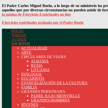
El Padre Carlos Miguel Buela, a lo largo de su ministerio ha pr
aquellos que por diversas circunstancias no pueden asistir de for
la página de Ejercicios Espirituales on-line
Ejercicios espirituales grabada por el Padre Buela
INICIO
VIDEOS
Página oficial del Padre Carlos Buela, IVE
AUDIOS
ESCRITOS
ACTUALIDAD
ARTE
CIRCULARES DE VIAJES
ALBANIA
RUSIA
LITUANIA
DIÁLOGOS
EUCARISTÍA
EVANGELIZACIÓN DE LA CULTURA
FAMILIA
GRANDES PERSONAJES
PADRE JULIO MEINVIELLE
GRANDES HOMBRES
JÓVENES