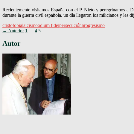
Recientemente visitamos España con el P. Nieto y peregrinamos a Daim
durante la guerra civil española, un día llegaron los milicianos y les 
cristofobia
laicismo
odium fidei
persecución
progresismo
Ir
← Anterior
1
…
4
5
a
Autor
las
entradas