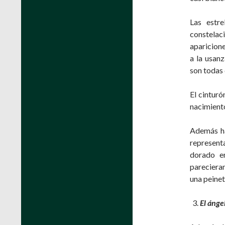
Las estre
constela
aparicione
a la usanz
son todas 
El cinturó
nacimiento
Además ha
representa
dorado en
parecieran
una peinet
El ánge