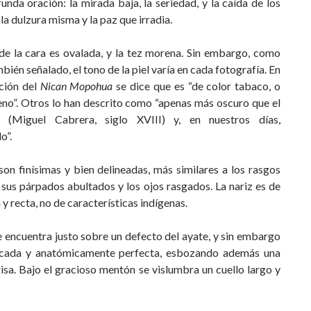
unda oración: la mirada baja, la seriedad, y la caída de los
la dulzura misma y la paz que irradia.
de la cara es ovalada, y la tez morena. Sin embargo, como
ién señalado, el tono de la piel varía en cada fotografía. En
pción del
Nican Mopohua
se dice que es “de color tabaco, o
no”. Otros lo han descrito como “apenas más oscuro que el
” (Miguel Cabrera, siglo XVIII) y, en nuestros días,
o”.
son finísimas y bien delineadas, más similares a los rasgos
sus párpados abultados y los ojos rasgados. La nariz es de
 y recta, no de características indígenas.
 encuentra justo sobre un defecto del ayate, y sin embargo
icada y anatómicamente perfecta, esbozando además una
isa. Bajo el gracioso mentón se vislumbra un cuello largo y