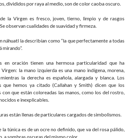
os, divididos por raya al medio, son de color caoba oscuro.
 de la Virgen es fresco, joven, tierno, limpio y de rasgos
 Se observan cualidades de suavidad y firmeza.
n náhuatl la describían como “la que perfectamente a todas
á mirando”.
 en oración tienen una hermosa particularidad que ha
a Virgen: la mano izquierda es una mano indígena, morena,
 mientras la derecha es española, alargada y blanca. Los
s que hemos ya citado (Callahan y Smith) dicen que los
 con que están coloreadas las manos, como los del rostro,
ocidos e inexplicables.
uras están llenas de particulares cargados de simbolismos.
e la túnica es de un ocre no definido, que va del rosa pálido,
o, a sombras oscuras del mismo color.