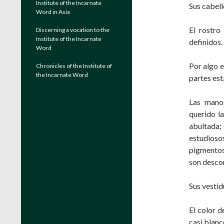
Institute of the Incarnate
Sus cabell
Word in Asia
El rostro
Discerning a vocation to the
Institute of the Incarnate
definidos.
Word
Por algo e
Chronicles of the Institute of
the Incarnate Word
partes est
Las manos
querido l
abultada;
estudioso
pigmentos
son descon
Sus vestid
El color d
casi blanc