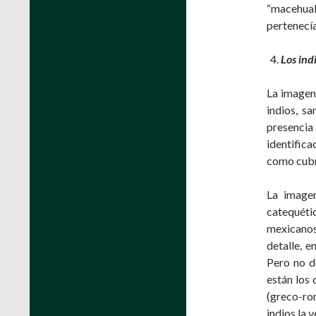
“macehuale
pertenecí
Los indi
La imagen 
indios, s
presencia
identifica
como cubr
La imagen
catequétic
mexicanos
detalle, e
Pero no d
están los 
(greco-ro
indios la 