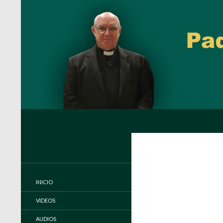
Buscar
Padre Carlos Miguel Buela, IVE
Página oficial del Padre Carlos
Buela, IVE
INICIO
VIDEOS
AUDIOS