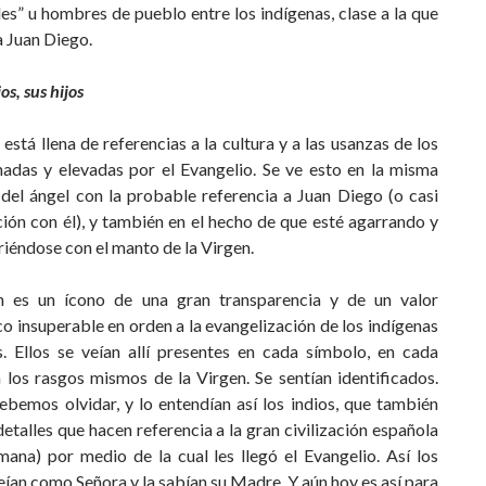
s” u hombres de pueblo entre los indígenas, clase a la que
a Juan Diego.
os, sus hijos
está llena de referencias a la cultura y a las usanzas de los
anadas y elevadas por el Evangelio. Se ve esto en la misma
 del ángel con la probable referencia a Juan Diego (o casi
ción con él), y también en el hecho de que esté agarrando y
iéndose con el manto de la Virgen.
 es un ícono de una gran transparencia y de un valor
o insuperable en orden a la evangelización de los indígenas
. Ellos se veían allí presentes en cada símbolo, en cada
n los rasgos mismos de la Virgen. Se sentían identificados.
ebemos olvidar, y lo entendían así los indios, que también
detalles que hacen referencia a la gran civilización española
mana) por medio de la cual les llegó el Evangelio. Así los
veían como Señora y la sabían su Madre. Y aún hoy es así para