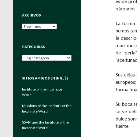
es de prof
párpados, 
ARCHIVOS
La forma 
Archivos
hemos tamb
la descri
maíz more
CATEGORÍAS
de perla
Categorías
“aceitunad
Sus cejas 
SITIOS AMIGOS EN INGLÉS
europeos; 
forma fina
Institute of the Incarnate
Word
Su boca se
Missions of the Institute of the
se ve del
Incarnate Word
dulce sonr
SSVM and the Institute of the
fuerte.
Incarnate Word