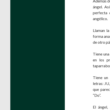
Además de 
ángel. As
perfecta 
angélico.
Llaman la 
forma anat
de otro p
Tiene una 
en los pr
taparrabo
Tiene un 
letras: JU
que parec
“Do”.
El ángel,