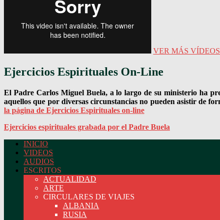
VER MÁS VÍDEOS
Ejercicios Espirituales On-Line
El Padre Carlos Miguel Buela, a lo largo de su ministerio ha pr
aquellos que por diversas circunstancias no pueden asistir de for
la página de Ejercicios Espirituales on-line
Ejercicios espirituales grabada por el Padre Buela
INICIO
VIDEOS
Página oficial del Padre Carlos Buela, IVE
AUDIOS
ESCRITOS
ACTUALIDAD
ARTE
CIRCULARES DE VIAJES
ALBANIA
RUSIA