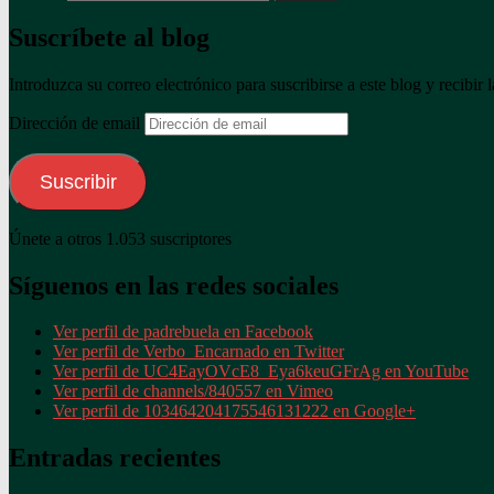
Suscríbete al blog
Introduzca su correo electrónico para suscribirse a este blog y recibir 
Dirección de email
Suscribir
Únete a otros 1.053 suscriptores
Síguenos en las redes sociales
Ver perfil de padrebuela en Facebook
Ver perfil de Verbo_Encarnado en Twitter
Ver perfil de UC4EayOVcE8_Eya6keuGFrAg en YouTube
Ver perfil de channels/840557 en Vimeo
Ver perfil de 103464204175546131222 en Google+
Entradas recientes